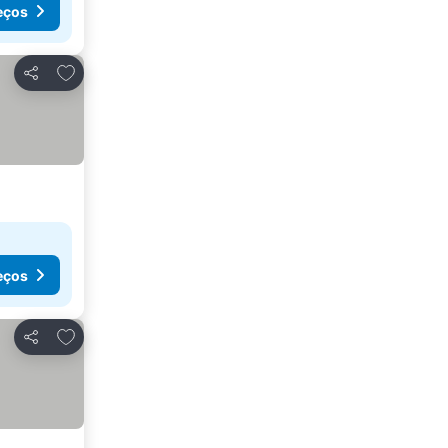
eços
Adicionar aos favoritos
Partilhar
eços
Adicionar aos favoritos
Partilhar