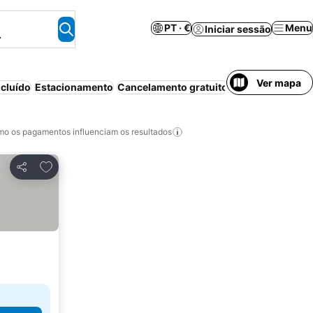
PT · €
Menu
Iniciar sessão
.
Ver mapa
cluído
Estacionamento
Cancelamento gratuito
o os pagamentos influenciam os resultados
Adicionar aos favoritos
Partilhar