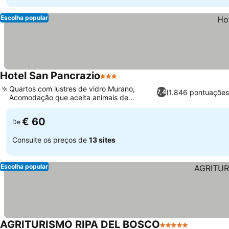
Escolha popular
Hotel San Pancrazio
3 Estrelas
Ver preços
Quartos com lustres de vidro Murano,
(1.846 pontuações
7,4
Acomodação que aceita animais de
Ver preços
estimação
€ 60
De
Consulte os preços de
13 sites
Escolha popular
AGRITURISMO RIPA DEL BOSCO