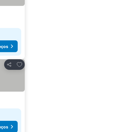
eços
Adicionar aos favoritos
Partilhar
eços