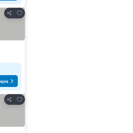
Adicionar aos favoritos
Partilhar
eços
Adicionar aos favoritos
Partilhar