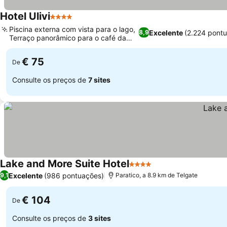
Hotel Ulivi
4 Estrelas
Ver preços
Piscina externa com vista para o lago,
Excelente
(2.224 pont
8,9
Terraço panorâmico para o café da
Ver preços
manhã
€ 75
De
Consulte os preços de
7 sites
Lake and More Suite Hotel
4 Estrelas
Ver preços
Excelente
(986 pontuações)
9,1
Paratico, a 8.9 km de Telgate
€ 104
De
Consulte os preços de
3 sites