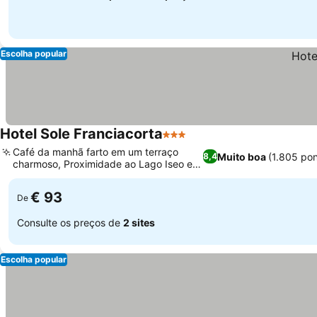
Escolha popular
Hotel Sole Franciacorta
3 Estrelas
Ver preços
Café da manhã farto em um terraço
Muito boa
(1.805 po
8,4
charmoso, Proximidade ao Lago Iseo e
Ver preços
Franciacorta
€ 93
De
Consulte os preços de
2 sites
Escolha popular