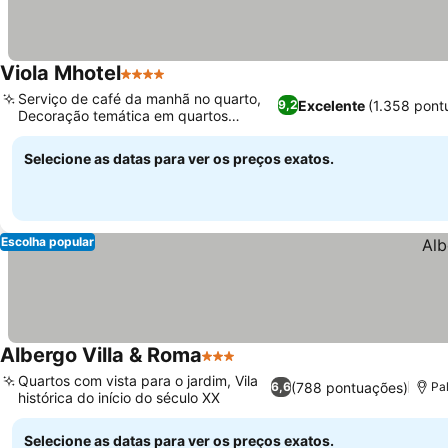
Viola Mhotel
4 Estrelas
Ver preços
Serviço de café da manhã no quarto,
Excelente
(1.358 pont
9,2
Decoração temática em quartos
Ver preços
selecionados
Selecione as datas para ver os preços exatos.
Escolha popular
Albergo Villa & Roma
3 Estrelas
Ver preços
Quartos com vista para o jardim, Vila
(788 pontuações)
6,6
Pal
histórica do início do século XX
Ver preços
Selecione as datas para ver os preços exatos.