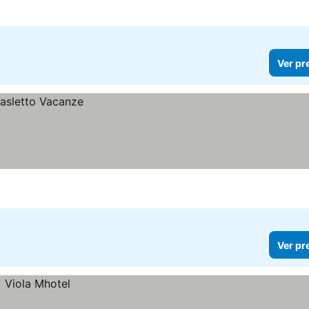
Ver pr
Ver pr