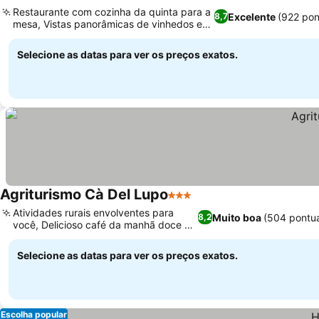
5 Estrelas
Ver preço
Restaurante com cozinha da quinta para a
Excelente
(922 pon
8,7
mesa, Vistas panorâmicas de vinhedos e
Ver preços
campos
Selecione as datas para ver os preços exatos.
Agriturismo Cà Del Lupo
3 Estrelas
Ver preços
Atividades rurais envolventes para
Muito boa
(504 pontu
8,2
você, Delicioso café da manhã doce e
Ver preços
salgado
Selecione as datas para ver os preços exatos.
Escolha popular