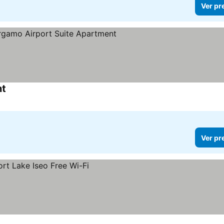
Ver pr
nt
Ver preços
Ver pr