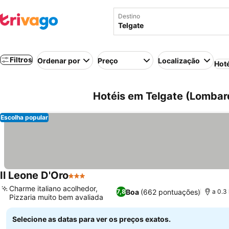
Destino
Filtros
Ordenar por
Preço
Localização
Hot
Hotéis em Telgate (Lombardi
Escolha popular
Il Leone D'Oro
3 Estrelas
Ver preços
Charme italiano acolhedor,
Boa
(662 pontuações)
7,8
a 0.3
Pizzaria muito bem avaliada
Ver preços
Selecione as datas para ver os preços exatos.