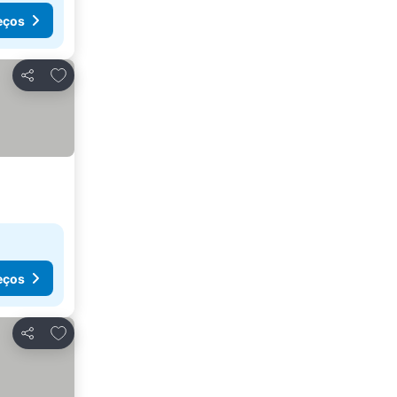
eços
Adicionar aos favoritos
Partilhar
eços
Adicionar aos favoritos
Partilhar