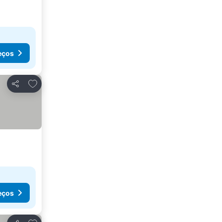
eços
Adicionar aos favoritos
Partilhar
eços