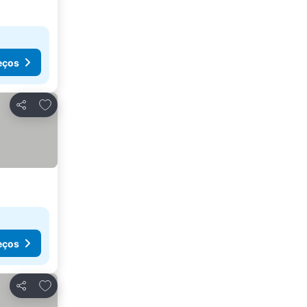
eços
Adicionar aos favoritos
Partilhar
eços
Adicionar aos favoritos
Partilhar