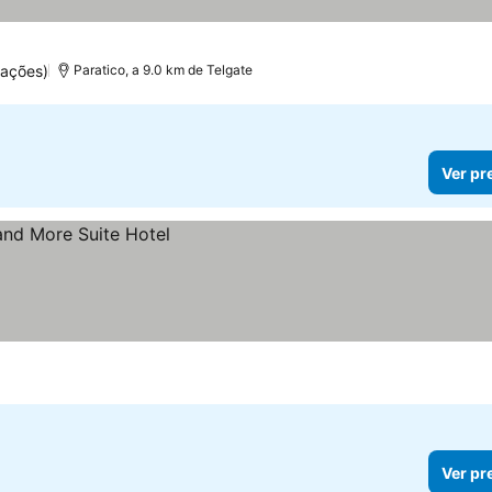
uações)
Paratico, a 9.0 km de Telgate
Ver pr
Ver pr