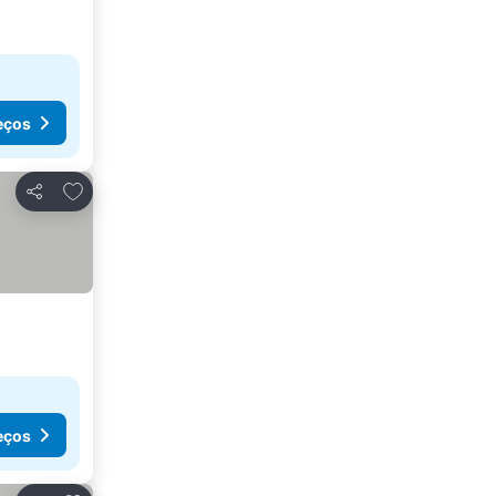
eços
Adicionar aos favoritos
Partilhar
eços