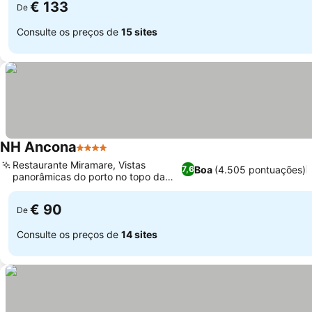
€ 133
De
Consulte os preços de
15 sites
NH Ancona
4 Estrelas
Ver preços
Restaurante Miramare, Vistas
Boa
(4.505 pontuações)
7,6
panorâmicas do porto no topo da
Ver preços
colina
€ 90
De
Consulte os preços de
14 sites