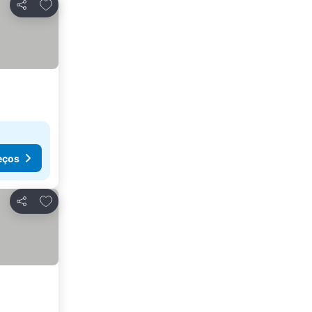
Adicionar aos favoritos
Partilhar
eços
Adicionar aos favoritos
Partilhar