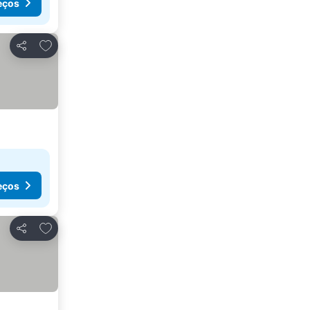
eços
Adicionar aos favoritos
Partilhar
eços
Adicionar aos favoritos
Partilhar