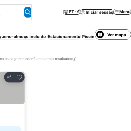
PT · €
Menu
Iniciar sessão
.
Ver mapa
queno-almoço incluído
Estacionamento
Piscina
Praia
Meia-pen
o os pagamentos influenciam os resultados
Adicionar aos favoritos
Partilhar