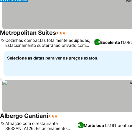
Metropolitan Suites
3 Estrelas
Ver preços
Cozinhas compactas totalmente equipadas,
Excelente
(1.08
8,9
Estacionamento subterrâneo privado com
Ver preços
elevador de carros
Selecione as datas para ver os preços exatos.
Albergo Cantiani
3 Estrelas
Ver preços
Afiliação com o restaurante
Muito boa
(2.191 pontua
8,3
SESSANTA126, Estacionamento