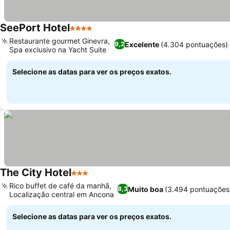
SeePort Hotel
4 Estrelas
Ver preços
Restaurante gourmet Ginevra,
Excelente
(4.304 pontuações)
9,2
Spa exclusivo na Yacht Suite
Ver preços
Selecione as datas para ver os preços exatos.
The City Hotel
3 Estrelas
Ver preços
Rico buffet de café da manhã,
Muito boa
(3.494 pontuações
8,3
Localização central em Ancona
Ver preços
Selecione as datas para ver os preços exatos.