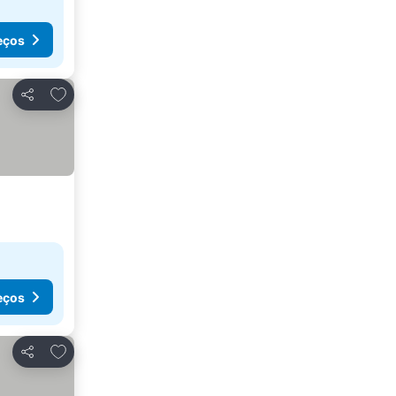
eços
Adicionar aos favoritos
Partilhar
eços
Adicionar aos favoritos
Partilhar