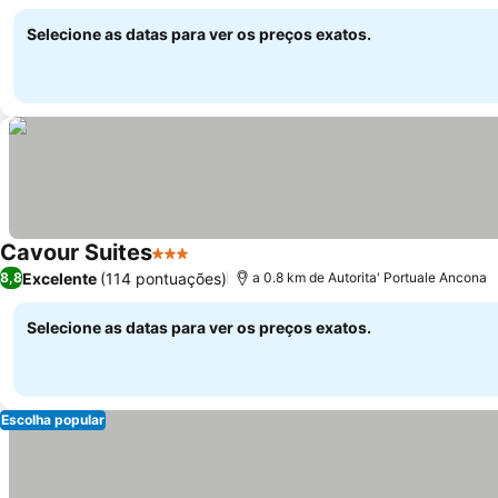
Ver preços
privativo seguro
Selecione as datas para ver os preços exatos.
Cavour Suites
3 Estrelas
Ver preços
Excelente
(114 pontuações)
8,8
a 0.8 km de Autorita' Portuale Ancona
Selecione as datas para ver os preços exatos.
Escolha popular