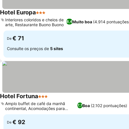
Hotel Europa
3 Estrelas
Ver preços
Interiores coloridos e cheios de
Muito boa
(4.914 pontuações
8,4
arte, Restaurante Buono Buono
Ver preços
€ 71
De
Consulte os preços de
5 sites
Hotel Fortuna
3 Estrelas
Ver preços
Amplo buffet de café da manhã
Boa
(2.102 pontuações)
7,7
continental, Acomodações para
Ver preços
famílias
€ 92
De