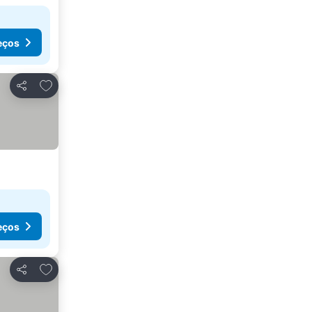
eços
Adicionar aos favoritos
Partilhar
eços
Adicionar aos favoritos
Partilhar