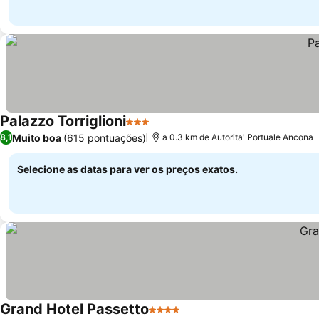
Palazzo Torriglioni
3 Estrelas
Ver preços
Muito boa
(615 pontuações)
8,1
a 0.3 km de Autorita' Portuale Ancona
Selecione as datas para ver os preços exatos.
Grand Hotel Passetto
4 Estrelas
Ver preços