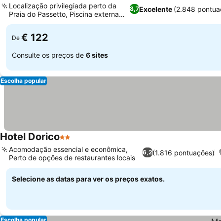
Localização privilegiada perto da
Excelente
(2.848 pontua
8,7
Praia do Passetto, Piscina externa
Ver preços
sazonal
€ 122
De
Consulte os preços de
6 sites
Escolha popular
Hotel Dorico
2 Estrelas
Ver preços
Acomodação essencial e econômica,
(1.816 pontuações)
6,2
Perto de opções de restaurantes locais
Ver preços
Selecione as datas para ver os preços exatos.
Escolha popular