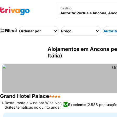
Destino
Filtros
Ordenar por
Preço
Autorit
Alojamentos em Ancona per
Itália)
Grand Hotel Palace
4 Estrelas
Ver preços
Restaurante e wine bar Wine Not,
Excelente
(2.588 pontuaçõe
9,4
Suítes temáticas no quinto andar
Ver preços