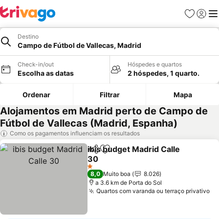
Favoritos
Iniciar
Me
Destino
Campo de Fútbol de Vallecas, Madrid
Check-in/out
Hóspedes e quartos
Escolha as datas
2 hóspedes, 1 quarto.
Ordenar
Filtrar
Mapa
Alojamentos em Madrid perto de Campo de
Fútbol de Vallecas (Madrid, Espanha)
Como os pagamentos influenciam os resultados
ibis budget Madrid Calle
Partilhar
Adicionar aos favoritos
30
Ver preços
1 Estrelas
8,0
Muito boa
8.026
a 3.6 km de Porta do Sol
Quartos com varanda ou terraço privativo
Ve