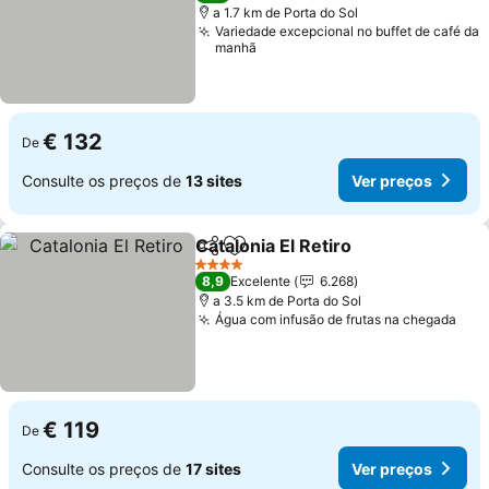
a 1.7 km de Porta do Sol
Variedade excepcional no buffet de café da
manhã
€ 132
De
Consulte os preços de
13 sites
Ver preços
Catalonia El Retiro
Partilhar
Adicionar aos favoritos
Ver pre
4 Estrelas
8,9
Excelente
6.268
a 3.5 km de Porta do Sol
Água com infusão de frutas na chegada
Ver
€ 119
De
Consulte os preços de
17 sites
Ver preços