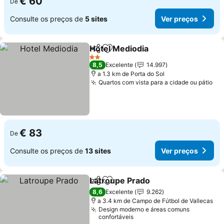
€ 60
De
Consulte os preços de
5 sites
Ver preços
Hotel Mediodia
Partilhar
Adicionar aos favoritos
Ver preços
2 Estrelas
8,5
Excelente
14.997
a 1.3 km de Porta do Sol
Quartos com vista para a cidade ou pátio
Ve
€ 83
De
Consulte os preços de
13 sites
Ver preços
Latroupe Prado
Partilhar
Adicionar aos favoritos
Ver preços
8,6
Excelente
9.262
a 3.4 km de Campo de Fútbol de Vallecas
Design moderno e áreas comuns
confortáveis