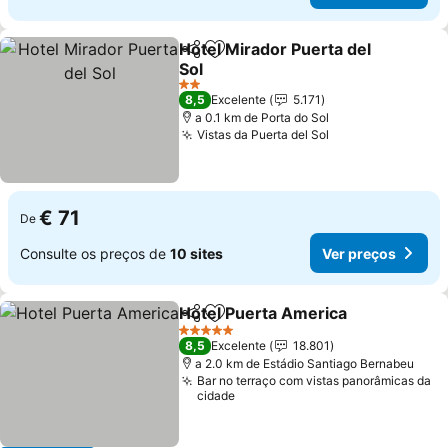
Hotel Mirador Puerta del
Partilhar
Adicionar aos favoritos
Sol
Ver preços
2 Estrelas
8,5
Excelente
5.171
a 0.1 km de Porta do Sol
Vistas da Puerta del Sol
Ver preços
€ 71
De
Consulte os preços de
10 sites
Ver preços
Hotel Puerta America
Partilhar
Adicionar aos favoritos
Ver 
5 Estrelas
8,5
Excelente
18.801
a 2.0 km de Estádio Santiago Bernabeu
Bar no terraço com vistas panorâmicas da
cidade