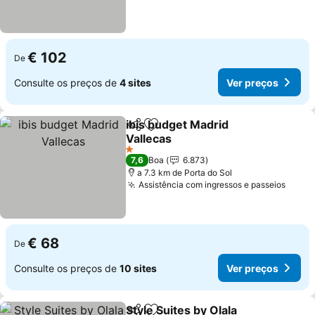
€ 102
De
Consulte os preços de
4 sites
Ver preços
ibis budget Madrid
Partilhar
Adicionar aos favoritos
Vallecas
Ver preços
1 Estrelas
7,6
Boa
6.873
a 7.3 km de Porta do Sol
Assistência com ingressos e passeios
Ver p
€ 68
De
Consulte os preços de
10 sites
Ver preços
Style Suites by Olala