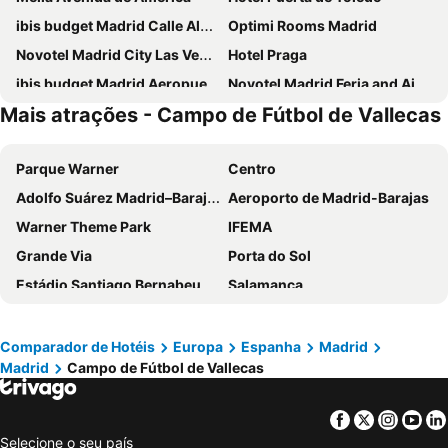
ibis budget Madrid Calle Alcalá
Optimi Rooms Madrid
Novotel Madrid City Las Ventas
Hotel Praga
ibis budget Madrid Aeropuerto
Novotel Madrid Feria and Airport
Mais atrações - Campo de Fútbol de Vallecas
Ilunion Suites Madrid
Ibis Styles Madrid City Las Ventas
Anaco
Inhala Hotel Garden
Parque Warner
Centro
Travelodge Madrid Metropolitano
INNSiDE by Meliá Madrid Valdebebas
Adolfo Suárez Madrid–Barajas Airport
Aeroporto de Madrid-Barajas
Hotel Europa
Sercotel Princesa de Eboli
Warner Theme Park
IFEMA
Hotel Riu Plaza Espana
Holiday Inn Express Madrid Leganes
Grande Via
Porta do Sol
Hotel Puerta America
DWO Yuste Alcalá
Estádio Santiago Bernabeu
Salamanca
ibis budget Madrid Vallecas
Exe Convention Plaza Madrid
Atocha
Estación Sur
Hotel Madrid Chamartín Affiliated by Meliá
Exe Madrid Norte
Estadio Metropolitano Metro Station
Barajas
Ilunion Pio XII
Hotel Mercader
Comparador de Hotéis
Europa
Espanha
Madrid
Madrid
Campo de Fútbol de Vallecas
Metropolitano Metro Station
Chamartín
Hotel Zentral Castellana Norte
Eurostars Arenas de Pinto
Estação de Atocha
Praça Central /maior
NH Madrid Ribera del Manzanares
Pestana CR7 Gran Vía Madrid
Facebook
Twitter
Insta
Yo
De Chueca
Madrid
Travelodge Madrid Torrelaguna
Zleep Hotel Madrid Airport
Selecione o seu país