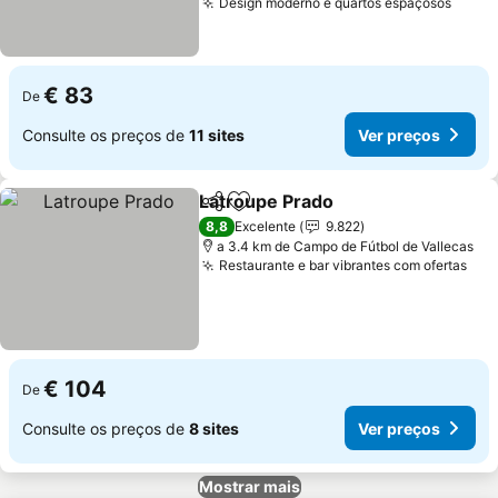
Design moderno e quartos espaçosos
Ver p
€ 83
De
Consulte os preços de
11 sites
Ver preços
Latroupe Prado
Partilhar
Adicionar aos favoritos
Ver preços
8,8
Excelente
9.822
a 3.4 km de Campo de Fútbol de Vallecas
Restaurante e bar vibrantes com ofertas
Ver
€ 104
De
Consulte os preços de
8 sites
Ver preços
Mostrar mais