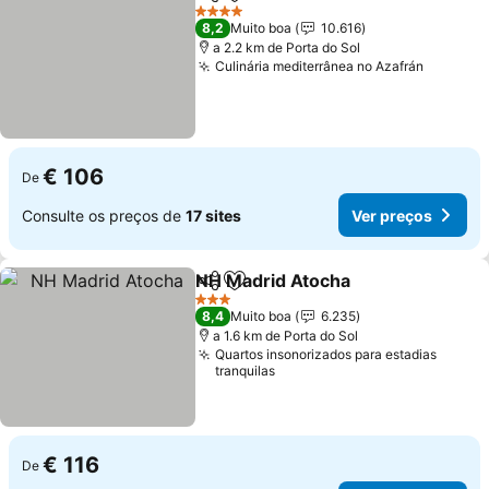
Partilhar
Adicionar aos favoritos
Ver 
4 Estrelas
8,2
Muito boa
10.616
a 2.2 km de Porta do Sol
Culinária mediterrânea no Azafrán
Ver pre
€ 106
De
Consulte os preços de
17 sites
Ver preços
NH Madrid Atocha
Partilhar
Adicionar aos favoritos
Ver pre
3 Estrelas
8,4
Muito boa
6.235
a 1.6 km de Porta do Sol
Quartos insonorizados para estadias
tranquilas
€ 116
De