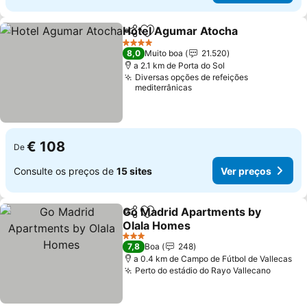
Hotel Agumar Atocha
Partilhar
Adicionar aos favoritos
Ver 
4 Estrelas
8,0
Muito boa
21.520
a 2.1 km de Porta do Sol
Diversas opções de refeições
mediterrânicas
€ 108
De
Consulte os preços de
15 sites
Ver preços
Go Madrid Apartments by
Partilhar
Adicionar aos favoritos
Olala Homes
Ver preços
3 Estrelas
7,8
Boa
248
a 0.4 km de Campo de Fútbol de Vallecas
Perto do estádio do Rayo Vallecano
Ver pr