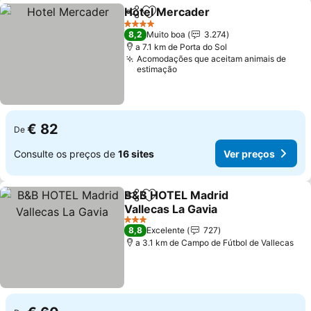
Hotel Mercader
Partilhar
Adicionar aos favoritos
Ver preços
4 Estrelas
8,2
Muito boa
3.274
a 7.1 km de Porta do Sol
Acomodações que aceitam animais de
estimação
€ 82
De
Consulte os preços de
16 sites
Ver preços
B&B HOTEL Madrid
Partilhar
Adicionar aos favoritos
Vallecas La Gavia
Ver preços
3 Estrelas
8,8
Excelente
727
a 3.1 km de Campo de Fútbol de Vallecas