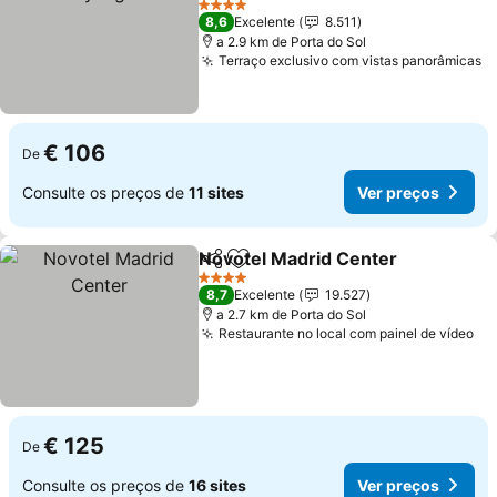
Ver preços
4 Estrelas
8,6
Excelente
8.511
a 2.9 km de Porta do Sol
Terraço exclusivo com vistas panorâmicas
V
€ 106
De
Consulte os preços de
11 sites
Ver preços
Novotel Madrid Center
Partilhar
Adicionar aos favoritos
Ver
4 Estrelas
8,7
Excelente
19.527
a 2.7 km de Porta do Sol
Restaurante no local com painel de vídeo
Ve
€ 125
De
Consulte os preços de
16 sites
Ver preços