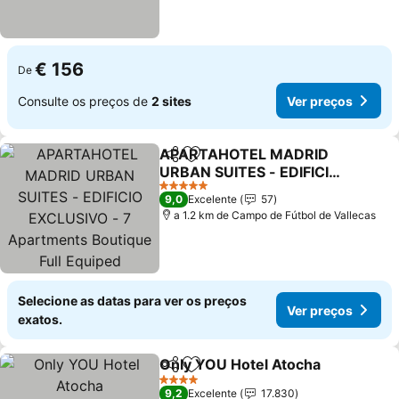
€ 156
De
Consulte os preços de
2 sites
Ver preços
APARTAHOTEL MADRID
Partilhar
Adicionar aos favoritos
URBAN SUITES - EDIFICIO
EXCLUSIVO - 7
Ver preços
5 Estrelas
9,0
Excelente
57
Apartments Boutique Full
a 1.2 km de Campo de Fútbol de Vallecas
Equiped
Selecione as datas para ver os preços
Ver preços
exatos.
Only YOU Hotel Atocha
Partilhar
Adicionar aos favoritos
Ver
4 Estrelas
9,2
Excelente
17.830