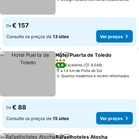
Ver 
€ 157
De
Consulte os preços de
13 sites
Ver preços
Hotel Puerta de Toledo
Partilhar
Adicionar aos favoritos
Ver
3 Estrelas
8,6
Excelente
8.548
a 1.4 km de Porta do Sol
Quartos modernos e recém-reformados
Ver 
€ 88
De
Consulte os preços de
15 sites
Ver preços
Rafaelhoteles Atocha