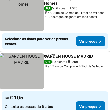
Partilhar
Adicionar aos favoritos
Homes
Ver preços
8,1
Muito boa
576
a 0.7 km de Campo de Fútbol de Vallecas
Decoração elegante em tons pastel
Ver pr
Selecione as datas para ver os preços
Ver preços
exatos.
GARDEN HOUSE MADRID
Partilhar
Adicionar aos favoritos
9,6
Excelente
918
a 1.7 km de Campo de Fútbol de Vallecas
€ 105
De
Consulte os preços de
6 sites
Ver preços