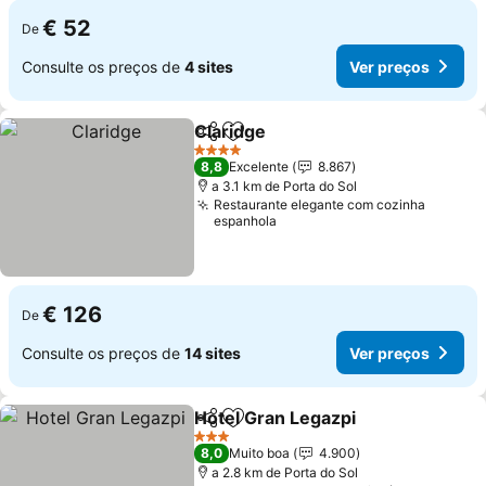
€ 52
De
Consulte os preços de
4 sites
Ver preços
Claridge
Partilhar
Adicionar aos favoritos
Ver preços
4 Estrelas
8,8
Excelente
8.867
a 3.1 km de Porta do Sol
Restaurante elegante com cozinha
espanhola
€ 126
De
Consulte os preços de
14 sites
Ver preços
Hotel Gran Legazpi
Partilhar
Adicionar aos favoritos
Ver pr
3 Estrelas
8,0
Muito boa
4.900
a 2.8 km de Porta do Sol