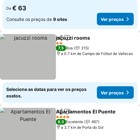
€ 63
De
Consulte os preços de
9 sites
Ver preços
jacuzzi rooms
Partilhar
Adicionar aos favoritos
Ver preços
2 Estrelas
7,5
Boa
215
a 0.7 km de Campo de Fútbol de Vallecas
Selecione as datas para ver os preços
Ver preços
exatos.
Apartamentos El Puente
Partilhar
Adicionar aos favoritos
V
4 Estrelas
8,5
Excelente
667
a 3.7 km de Porta do Sol