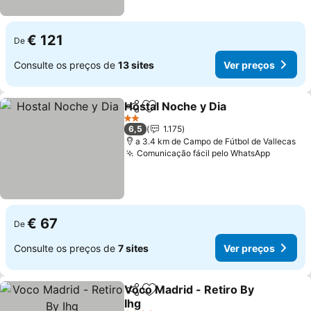
€ 121
De
Consulte os preços de
13 sites
Ver preços
Hostal Noche y Dia
Partilhar
Adicionar aos favoritos
Ver pre
2 Estrelas
6,5
1.175
a 3.4 km de Campo de Fútbol de Vallecas
Comunicação fácil pelo WhatsApp
Ver pre
€ 67
De
Consulte os preços de
7 sites
Ver preços
Voco Madrid - Retiro By
Partilhar
Adicionar aos favoritos
Ihg