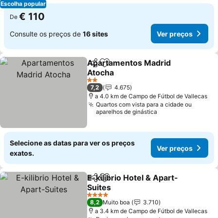
Escolha popular
€ 110
De
Consulte os preços de
16 sites
Ver preços
Apartamentos Madrid
Partilhar
Adicionar aos favoritos
Atocha
Ver preços
2 Estrelas
7,2
4.675
a 4.0 km de Campo de Fútbol de Vallecas
Quartos com vista para a cidade ou
aparelhos de ginástica
Selecione as datas para ver os preços
Ver preços
exatos.
E-kilibrio Hotel & Apart-
Partilhar
Adicionar aos favoritos
Suites
Ver preços
4 Estrelas
8,2
Muito boa
3.710
a 3.4 km de Campo de Fútbol de Vallecas