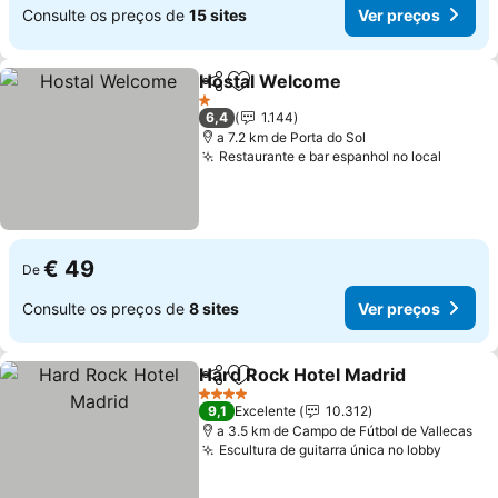
Consulte os preços de
15 sites
Ver preços
Hostal Welcome
Partilhar
Adicionar aos favoritos
Ver preço
1 Estrelas
6,4
1.144
a 7.2 km de Porta do Sol
Restaurante e bar espanhol no local
Ver pr
€ 49
De
Consulte os preços de
8 sites
Ver preços
Hard Rock Hotel Madrid
Partilhar
Adicionar aos favoritos
Ve
4 Estrelas
9,1
Excelente
10.312
a 3.5 km de Campo de Fútbol de Vallecas
Escultura de guitarra única no lobby
Ver pr