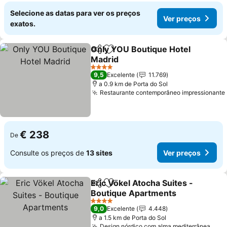
Selecione as datas para ver os preços
Ver preços
exatos.
Only YOU Boutique Hotel
Partilhar
Adicionar aos favoritos
Madrid
Ver preços
4 Estrelas
9,5
Excelente
11.769
a 0.9 km de Porta do Sol
Restaurante contemporâneo impressionante
€ 238
De
Consulte os preços de
13 sites
Ver preços
Eric Vökel Atocha Suites -
Partilhar
Adicionar aos favoritos
Boutique Apartments
Ver preços
4 Estrelas
9,0
Excelente
4.448
a 1.5 km de Porta do Sol
Design nórdico com alma mediterrânea