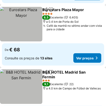
Eurostars Plaza Mayor
Partilhar
Adicionar aos favoritos
Ver
4 Estrelas
8,5
Excelente
6.405
a 0.4 km de Porta do Sol
Café da manhã no sétimo andar com vista
para a cidade
€ 68
De
Consulte os preços de
13 sites
Ver preços
B&B HOTEL Madrid San
Partilhar
Adicionar aos favoritos
Fermin
Ver preços
3 Estrelas
9,1
Excelente
22
a 4.0 km de Campo de Fútbol de Vallecas