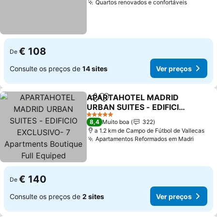
Quartos renovados e confortáveis
Ver pre
€ 108
De
Consulte os preços de
14 sites
Ver preços
APARTAHOTEL MADRID
Partilhar
Adicionar aos favoritos
URBAN SUITES - EDIFICIO
EXCLUSIVO- 7
Ver preços
5 Estrelas
8,4
Muito boa
322
Apartments Boutique Full
a 1.2 km de Campo de Fútbol de Vallecas
Equiped
Apartamentos Reformados em Madri
Ver p
€ 140
De
Consulte os preços de
2 sites
Ver preços