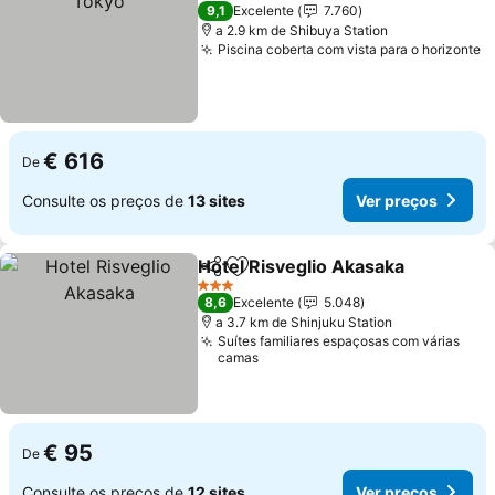
5 Estrelas
9,1
Excelente
7.760
a 2.9 km de Shibuya Station
Piscina coberta com vista para o horizonte
€ 616
De
Consulte os preços de
13 sites
Ver preços
Hotel Risveglio Akasaka
Partilhar
Adicionar aos favoritos
3 Estrelas
8,6
Excelente
5.048
a 3.7 km de Shinjuku Station
Suítes familiares espaçosas com várias
camas
€ 95
De
Consulte os preços de
12 sites
Ver preços