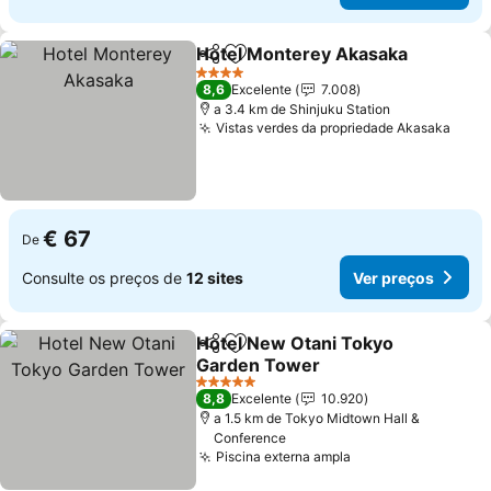
Hotel Monterey Akasaka
Partilhar
Adicionar aos favoritos
4 Estrelas
8,6
Excelente
7.008
a 3.4 km de Shinjuku Station
Vistas verdes da propriedade Akasaka
€ 67
De
Consulte os preços de
12 sites
Ver preços
Hotel New Otani Tokyo
Partilhar
Adicionar aos favoritos
Garden Tower
5 Estrelas
8,8
Excelente
10.920
a 1.5 km de Tokyo Midtown Hall &
Conference
Piscina externa ampla