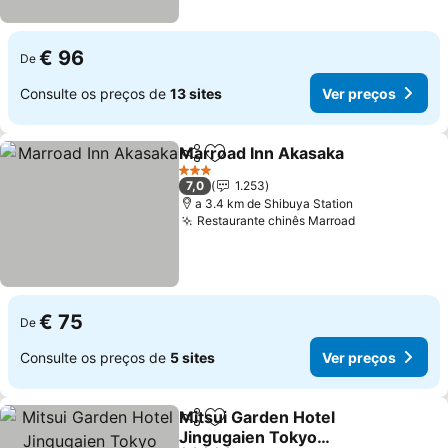
€ 96
De
Consulte os preços de
13 sites
Ver preços
Marroad Inn Akasaka
Partilhar
Adicionar aos favoritos
3 Estrelas
7,0
1.253
a 3.4 km de Shibuya Station
Restaurante chinês Marroad
€ 75
De
Consulte os preços de
5 sites
Ver preços
Mitsui Garden Hotel
Partilhar
Adicionar aos favoritos
Jingugaien Tokyo