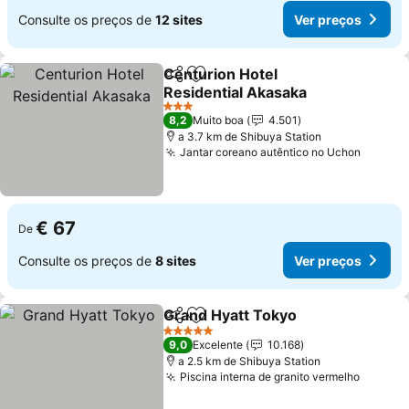
Consulte os preços de
12 sites
Ver preços
Centurion Hotel
Partilhar
Adicionar aos favoritos
Residential Akasaka
3 Estrelas
8,2
Muito boa
4.501
a 3.7 km de Shibuya Station
Jantar coreano autêntico no Uchon
€ 67
De
Consulte os preços de
8 sites
Ver preços
Grand Hyatt Tokyo
Partilhar
Adicionar aos favoritos
5 Estrelas
9,0
Excelente
10.168
a 2.5 km de Shibuya Station
Piscina interna de granito vermelho