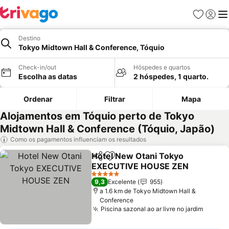
Favoritos
Iniciar
Me
Destino
Tokyo Midtown Hall & Conference, Tóquio
Check-in/out
Hóspedes e quartos
Escolha as datas
2 hóspedes, 1 quarto.
Ordenar
Filtrar
Mapa
Alojamentos em Tóquio perto de Tokyo
Midtown Hall & Conference (Tóquio, Japão)
Como os pagamentos influenciam os resultados
Hotel New Otani Tokyo
Partilhar
Adicionar aos favoritos
EXECUTIVE HOUSE ZEN
5 Estrelas
9,3
Excelente
955
a 1.6 km de Tokyo Midtown Hall &
Conference
Piscina sazonal ao ar livre no jardim