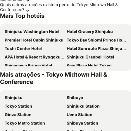
Quais outras atrações existem perto de Tokyo Midtown Hall &
Conference?
Mais Top hotéis
Shinjuku Washington Hotel
Hotel Gracery Shinjuku
Premier Hotel Cabin Shinjuku
Tokyo Bay Shiomi Prince Hotel
Toshi Center Hotel
Hotel Sunroute Plaza Shinjuku
APA Hotel & Resort Ryogoku Ekimae Tower
Shinjuku Granbell Hotel
Shinagawa Prince Hotel
Keio Plaza Hotel Tokyo
Mais atrações - Tokyo Midtown Hall &
Sotetsu Fresa Inn Higashi Shinjuku
LYURO Tokyo Kiyosumi by THE SHARE HOTELS
Conference
APA Hotel & Resort Roppongi Ekihigashi
Tokyo Dome Hotel
Hotel New Otani Tokyo The Main
DoubleTree by Hilton Tokyo Ariake
Shinjuku
Shibuya
HOTEL GRAPHY Shibuya
Shibuya Excel Hotel Tokyu
Tokyo Station
Shinjuku Station
Imperial Hotel Tokyo
Hotel Villa Fontaine Grand Tokyo-Shiodome
Ginza Station
Ueno Station
Hotel Keihan Tsukiji Ginza Grande
APA HOTEL Roppongi Six
Tokyo Metro Station
Shibuya Station
Tobu Hotel Levant Tokyo
APA Hotel PRIDE Akasaka Kokkaigijidomae