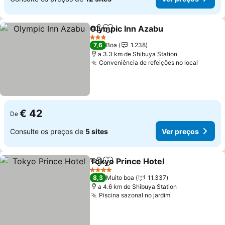
Olympic Inn Azabu
Partilhar
Adicionar aos favoritos
3 Estrelas
7,6
Boa
1.238
a 3.3 km de Shibuya Station
Conveniência de refeições no local
€ 42
De
Consulte os preços de
5 sites
Ver preços
Tokyo Prince Hotel
Partilhar
Adicionar aos favoritos
4 Estrelas
8,3
Muito boa
11.337
a 4.6 km de Shibuya Station
Piscina sazonal no jardim