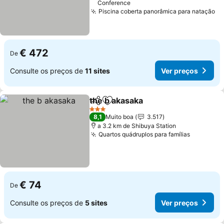
Conference
Piscina coberta panorâmica para natação
€ 472
De
Consulte os preços de
11 sites
Ver preços
the b akasaka
Partilhar
Adicionar aos favoritos
3 Estrelas
8,1
Muito boa
3.517
a 3.2 km de Shibuya Station
Quartos quádruplos para famílias
€ 74
De
Consulte os preços de
5 sites
Ver preços