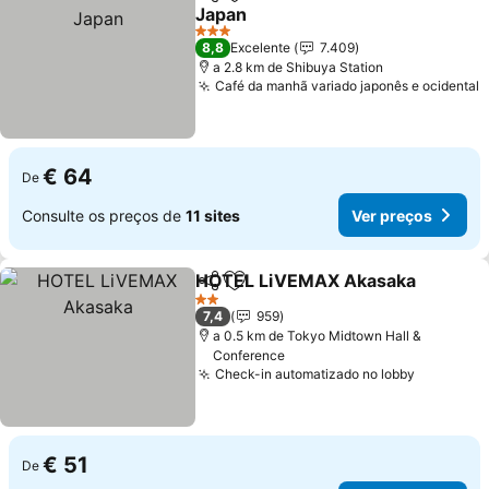
Partilhar
Adicionar aos favoritos
Japan
3 Estrelas
8,8
Excelente
7.409
a 2.8 km de Shibuya Station
Café da manhã variado japonês e ocidental
€ 64
De
Consulte os preços de
11 sites
Ver preços
HOTEL LiVEMAX Akasaka
Partilhar
Adicionar aos favoritos
2 Estrelas
7,4
959
a 0.5 km de Tokyo Midtown Hall &
Conference
Check-in automatizado no lobby
€ 51
De