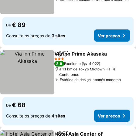
€ 89
De
Consulte os preços de
3 sites
Ver preços
Via Inn Prime Akasaka
Partilhar
Adicionar aos favoritos
3 Estrelas
8,9
Excelente
4.022
a 1.1 km de Tokyo Midtown Hall &
Conference
Estética de design japonês moderno
€ 68
De
Consulte os preços de
4 sites
Ver preços
Hotel Asia Center of