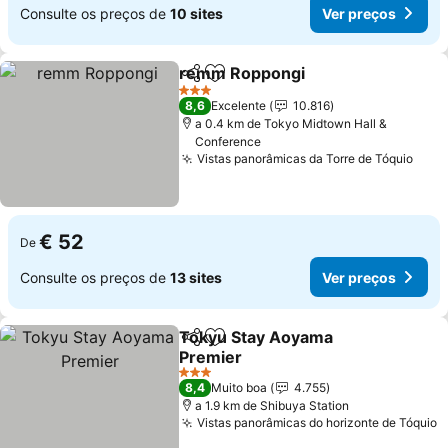
Consulte os preços de
10 sites
Ver preços
remm Roppongi
Partilhar
Adicionar aos favoritos
3 Estrelas
8,6
Excelente
10.816
a 0.4 km de Tokyo Midtown Hall &
Conference
Vistas panorâmicas da Torre de Tóquio
€ 52
De
Consulte os preços de
13 sites
Ver preços
Tokyu Stay Aoyama
Partilhar
Adicionar aos favoritos
Premier
3 Estrelas
8,4
Muito boa
4.755
a 1.9 km de Shibuya Station
Vistas panorâmicas do horizonte de Tóquio