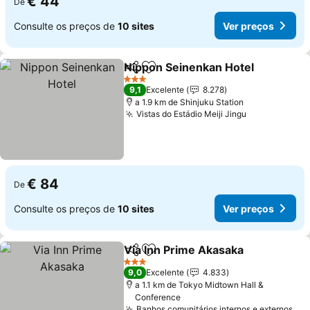
€ 44
De
Consulte os preços de
10 sites
Ver preços
Nippon Seinenkan Hotel
Partilhar
Adicionar aos favoritos
3 Estrelas
9,1
Excelente
8.278
a 1.9 km de Shinjuku Station
Vistas do Estádio Meiji Jingu
€ 84
De
Consulte os preços de
10 sites
Ver preços
Via Inn Prime Akasaka
Partilhar
Adicionar aos favoritos
3 Estrelas
9,0
Excelente
4.833
a 1.1 km de Tokyo Midtown Hall &
Conference
Banhos comunitários internos e externos