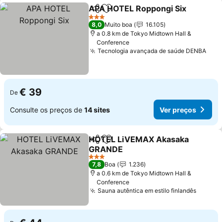
APA HOTEL Roppongi Six
Partilhar
Adicionar aos favoritos
3 Estrelas
8,0
Muito boa
16.105
a 0.8 km de Tokyo Midtown Hall &
Conference
Tecnologia avançada de saúde DENBA
€ 39
De
Consulte os preços de
14 sites
Ver preços
HOTEL LiVEMAX Akasaka
Partilhar
Adicionar aos favoritos
GRANDE
3 Estrelas
7,8
Boa
1.236
a 0.6 km de Tokyo Midtown Hall &
Conference
Sauna autêntica em estilo finlandês