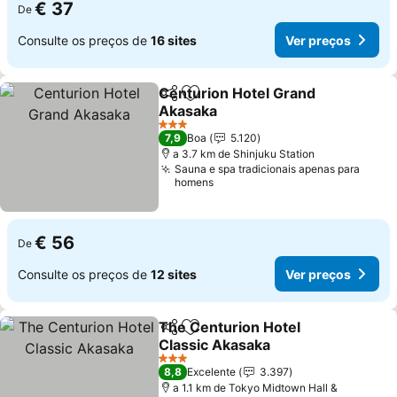
€ 37
De
Consulte os preços de
16 sites
Ver preços
Centurion Hotel Grand
Partilhar
Adicionar aos favoritos
Akasaka
3 Estrelas
7,9
Boa
5.120
a 3.7 km de Shinjuku Station
Sauna e spa tradicionais apenas para
homens
€ 56
De
Consulte os preços de
12 sites
Ver preços
The Centurion Hotel
Partilhar
Adicionar aos favoritos
Classic Akasaka
3 Estrelas
8,8
Excelente
3.397
a 1.1 km de Tokyo Midtown Hall &