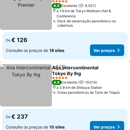
Premier
5 Estrelas
8,8
Excelente
8.307
a 1.9 km de Tokyo Midtown Hall &
Conference
Deck de observação panorâmico na
cobertura
€ 126
De
Consulte os preços de
18 sites
Ver preços
Ana Intercontinental
Partilhar
Adicionar aos favoritos
Tokyo By Ihg
5 Estrelas
8,6
Excelente
19.014
a 3.8 km de Shibuya Station
Vistas panorâmicas da Torre de Tóquio
€ 237
De
Consulte os preços de
10 sites
Ver preços