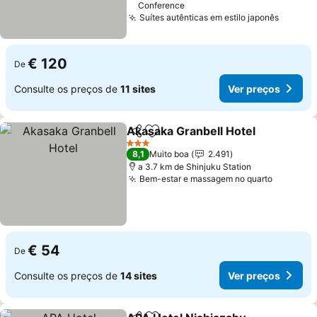
Conference
Suítes autênticas em estilo japonês
€ 120
De
Consulte os preços de
11 sites
Ver preços
Akasaka Granbell Hotel
Partilhar
Adicionar aos favoritos
3 Estrelas
8,1
Muito boa
2.491
a 3.7 km de Shinjuku Station
Bem-estar e massagem no quarto
€ 54
De
Consulte os preços de
14 sites
Ver preços