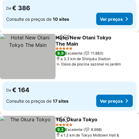
€ 386
De
Consulte os preços de
10 sites
Ver preços
Hotel New Otani Tokyo
Partilhar
Adicionar aos favoritos
The Main
5 Estrelas
8,9
Excelente
11.883
a 3.3 km de Shinjuku Station
Oásis da piscina sazonal no jardim
€ 164
De
Consulte os preços de
17 sites
Ver preços
The Okura Tokyo
Partilhar
Adicionar aos favoritos
5 Estrelas
9,2
Excelente
8.998
a 1.3 km de Tokyo Midtown Hall &