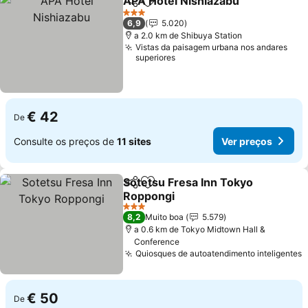
APA Hotel Nishiazabu
Partilhar
Adicionar aos favoritos
3 Estrelas
6,9
5.020
a 2.0 km de Shibuya Station
Vistas da paisagem urbana nos andares
superiores
€ 42
De
Consulte os preços de
11 sites
Ver preços
Sotetsu Fresa Inn Tokyo
Partilhar
Adicionar aos favoritos
Roppongi
3 Estrelas
8,2
Muito boa
5.579
a 0.6 km de Tokyo Midtown Hall &
Conference
Quiosques de autoatendimento inteligentes
€ 50
De