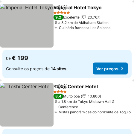
Imperial Hotel Tokyo
Partilhar
Adicionar aos favoritos
5 Estrelas
9,2
Excelente
20.767
a 3.2 km de Akihabara Station
Culinária francesa Les Saisons
€ 199
De
Consulte os preços de
14 sites
Ver preços
Toshi Center Hotel
Partilhar
Adicionar aos favoritos
4 Estrelas
8,4
Muito boa
10.800
a 1.8 km de Tokyo Midtown Hall &
Conference
Vistas panorâmicas do horizonte de Tóquio