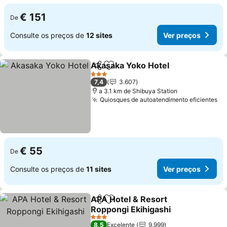
€ 151
De
Consulte os preços de
12 sites
Ver preços
Akasaka Yoko Hotel
Partilhar
Adicionar aos favoritos
3 Estrelas
7,4
3.607
a 3.1 km de Shibuya Station
Quiosques de autoatendimento eficientes
€ 55
De
Consulte os preços de
11 sites
Ver preços
APA Hotel & Resort
Partilhar
Adicionar aos favoritos
Roppongi Ekihigashi
3 Estrelas
8,5
Excelente
9.999