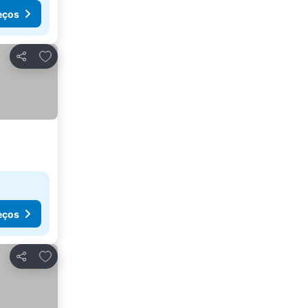
eços
Adicionar aos favoritos
Partilhar
eços
Adicionar aos favoritos
Partilhar