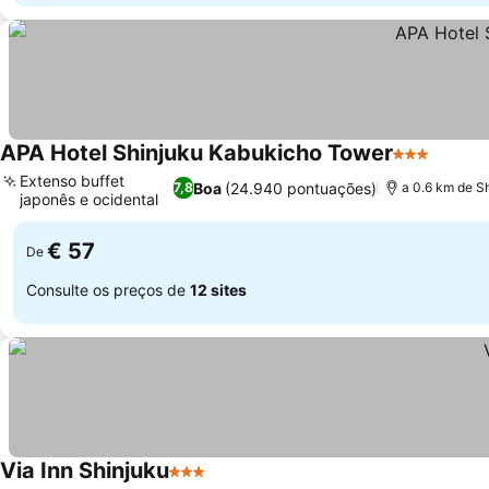
APA Hotel Shinjuku Kabukicho Tower
3 Estrelas
Extenso buffet
Boa
(24.940 pontuações)
7,8
a 0.6 km de Sh
japonês e ocidental
€ 57
De
Consulte os preços de
12 sites
Via Inn Shinjuku
3 Estrelas