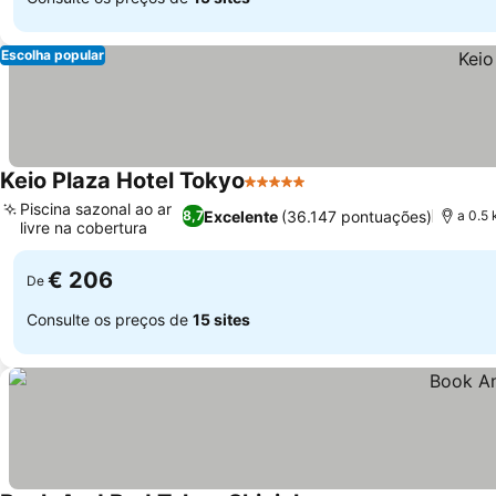
Escolha popular
Keio Plaza Hotel Tokyo
5 Estrelas
Piscina sazonal ao ar
Excelente
(36.147 pontuações)
8,7
a 0.5 
livre na cobertura
€ 206
De
Consulte os preços de
15 sites