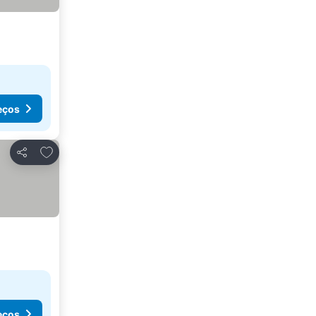
eços
Adicionar aos favoritos
Partilhar
eços