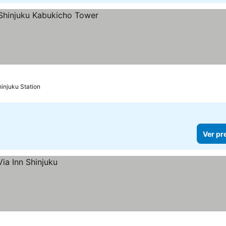
injuku Station
Ver pr