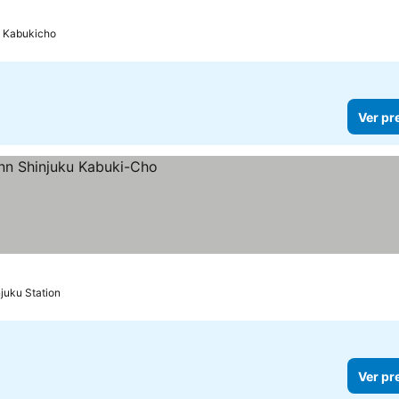
e Kabukicho
Ver pr
juku Station
Ver pr