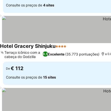
Consulte os preços de
4 sites
Hotel Gracery Shinjuku
4 Estrelas
Terraço icônico com a
Excelente
(35.773 pontuações)
8,5
a 0.
cabeça do Godzilla
€ 112
De
Consulte os preços de
15 sites