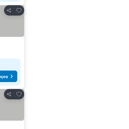
Adicionar aos favoritos
Partilhar
eços
Adicionar aos favoritos
Partilhar