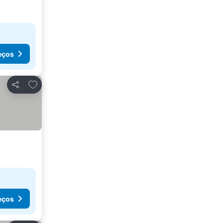
eços
Adicionar aos favoritos
Partilhar
eços