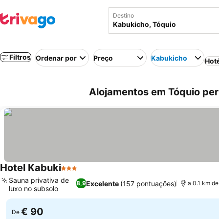
Destino
Filtros
Ordenar por
Preço
Kabukicho
Hot
Alojamentos em Tóquio per
Hotel Kabuki
3 Estrelas
Sauna privativa de
Excelente
(157 pontuações)
8,9
a 0.1 km d
luxo no subsolo
€ 90
De