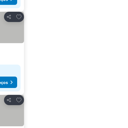
Adicionar aos favoritos
Partilhar
eços
Adicionar aos favoritos
Partilhar