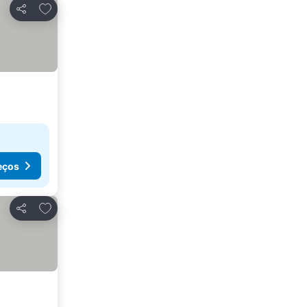
Adicionar aos favoritos
Partilhar
eços
Adicionar aos favoritos
Partilhar