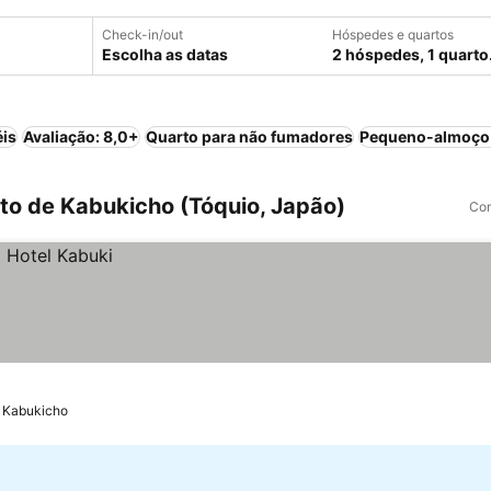
Check-in/out
Hóspedes e quartos
Escolha as datas
2 hóspedes, 1 quarto
éis
Avaliação: 8,0+
Quarto para não fumadores
Pequeno-almoço 
to de Kabukicho (Tóquio, Japão)
Com
e Kabukicho