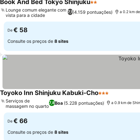
Book And Bed Tokyo Shinjuku
2 Estrelas
Lounge comum elegante com
(4.159 pontuações)
7,1
a 0.2 km d
vista para a cidade
€ 58
De
Consulte os preços de
8 sites
Toyoko Inn Shinjuku Kabuki-Cho
3 Estrelas
Serviços de
Boa
(5.228 pontuações)
7,8
a 0.9 km de Shin
massagem no quarto
€ 66
De
Consulte os preços de
8 sites