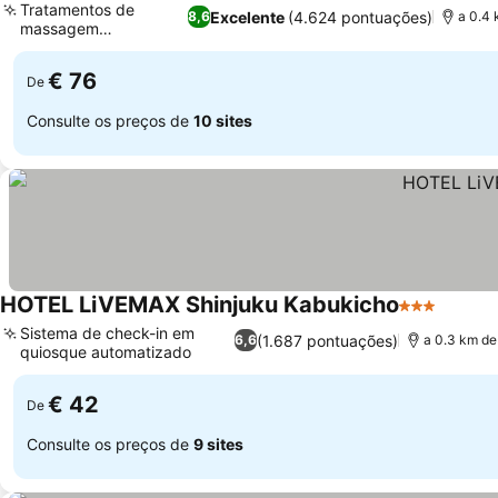
Tratamentos de
Excelente
(4.624 pontuações)
8,6
a 0.4
massagem
profissionais
€ 76
De
Consulte os preços de
10 sites
HOTEL LiVEMAX Shinjuku Kabukicho
3 Estrelas
Sistema de check-in em
(1.687 pontuações)
6,6
a 0.3 km d
quiosque automatizado
€ 42
De
Consulte os preços de
9 sites