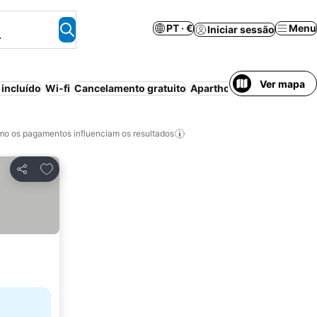
PT · €
Menu
Iniciar sessão
.
Ver mapa
incluído
Wi-fi
Cancelamento gratuito
Aparthotel
Ar condiciona
o os pagamentos influenciam os resultados
Adicionar aos favoritos
Partilhar