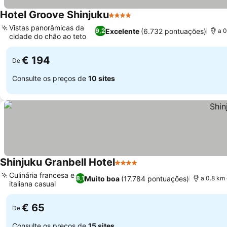
Hotel Groove Shinjuku
4 Estrelas
Vistas panorâmicas da
Excelente
(6.732 pontuações)
9,2
a 
cidade do chão ao teto
€ 194
De
Consulte os preços de
10 sites
Shinjuku Granbell Hotel
4 Estrelas
Culinária francesa e
Muito boa
(17.784 pontuações)
8,1
a 0.8 km 
italiana casual
€ 65
De
Consulte os preços de
15 sites