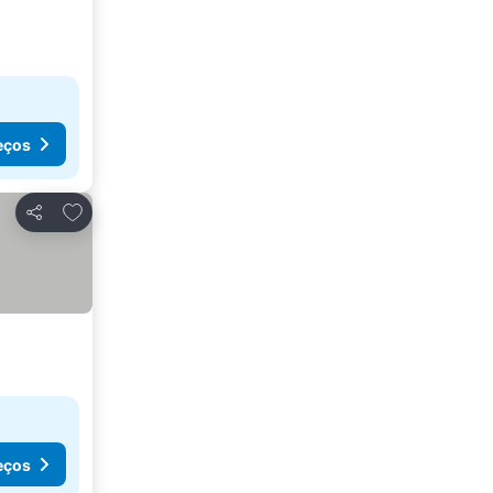
eços
Adicionar aos favoritos
Partilhar
eços