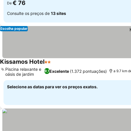
€ 76
De
Consulte os preços de
13 sites
Escolha popular
Kissamos Hotel
2 Estrelas
Ver preços
Piscina relaxante e
Excelente
(1.372 pontuações)
9,1
a 9.7 km d
oásis de jardim
Ver preços
Selecione as datas para ver os preços exatos.