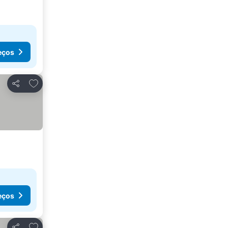
eços
Adicionar aos favoritos
Partilhar
eços
Adicionar aos favoritos