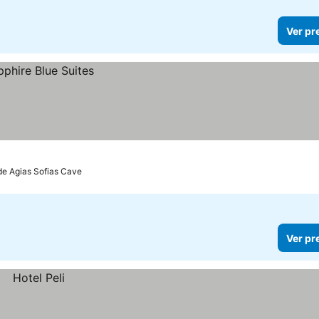
Ver pr
de Agias Sofias Cave
Ver pr