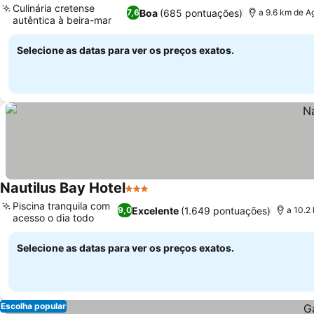
Culinária cretense
Boa
(685 pontuações)
7,6
a 9.6 km de A
autêntica à beira-mar
Ver preços
Selecione as datas para ver os preços exatos.
Nautilus Bay Hotel
3 Estrelas
Ver preços
Piscina tranquila com
Excelente
(1.649 pontuações)
9,0
a 10.2
acesso o dia todo
Ver preços
Selecione as datas para ver os preços exatos.
Escolha popular