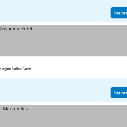
Ver pr
e Agias Sofias Cave
Ver pr