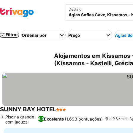
Destino
Filtros
Ordenar por
Preço
Agias So
Alojamentos em Kissamos - 
(Kissamos - Kastelli, Grécia
SUNNY BAY HOTEL
3 Estrelas
Ver preços
Piscina grande
Excelente
(1.693 pontuações)
9,0
a 9.8 km de A
com jacuzzi
Ver preços