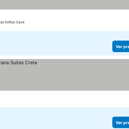
ias Sofias Cave
Ver pr
Ver pr