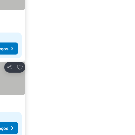
eços
Adicionar aos favoritos
Partilhar
eços