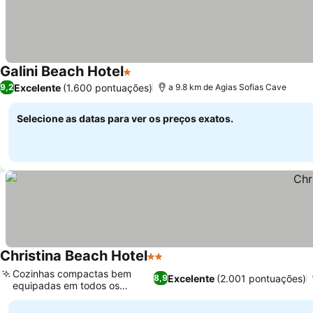
Galini Beach Hotel
1 Estrelas
Ver preços
Excelente
(1.600 pontuações)
9,2
a 9.8 km de Agias Sofias Cave
Selecione as datas para ver os preços exatos.
Christina Beach Hotel
2 Estrelas
Ver preços
Cozinhas compactas bem
Excelente
(2.001 pontuações)
8,9
equipadas em todos os
Ver preços
quartos