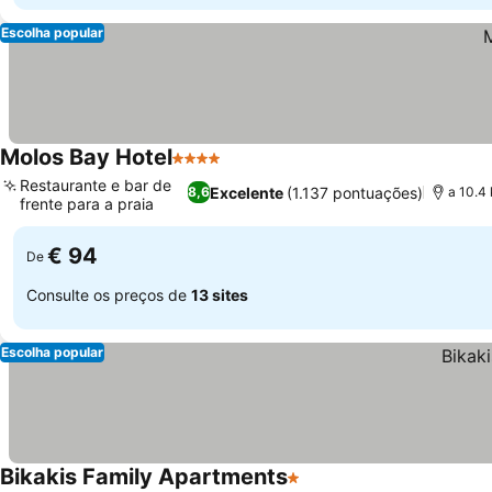
Escolha popular
Molos Bay Hotel
4 Estrelas
Ver preços
Restaurante e bar de
Excelente
(1.137 pontuações)
8,6
a 10.4
frente para a praia
Ver preços
€ 94
De
Consulte os preços de
13 sites
Escolha popular
Bikakis Family Apartments
1 Estrelas
Ver preços