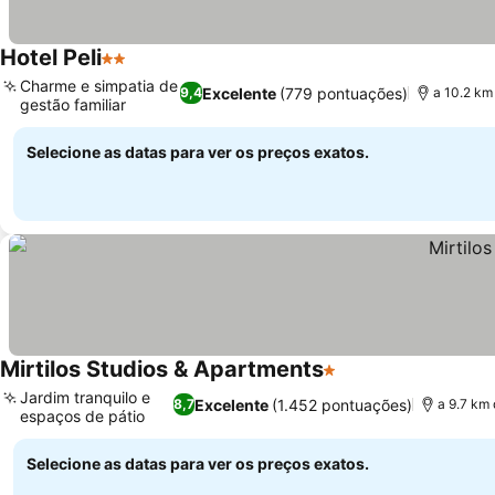
Hotel Peli
2 Estrelas
Ver preços
Charme e simpatia de
Excelente
(779 pontuações)
9,4
a 10.2 km
gestão familiar
Ver preços
Selecione as datas para ver os preços exatos.
Mirtilos Studios & Apartments
1 Estrelas
Ver preços
Jardim tranquilo e
Excelente
(1.452 pontuações)
8,7
a 9.7 km
espaços de pátio
Ver preços
Selecione as datas para ver os preços exatos.