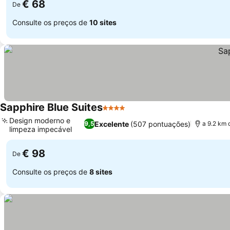
€ 68
De
Consulte os preços de
10 sites
Sapphire Blue Suites
4 Estrelas
Ver preços
Design moderno e
Excelente
(507 pontuações)
9,5
a 9.2 km 
limpeza impecável
Ver preços
€ 98
De
Consulte os preços de
8 sites