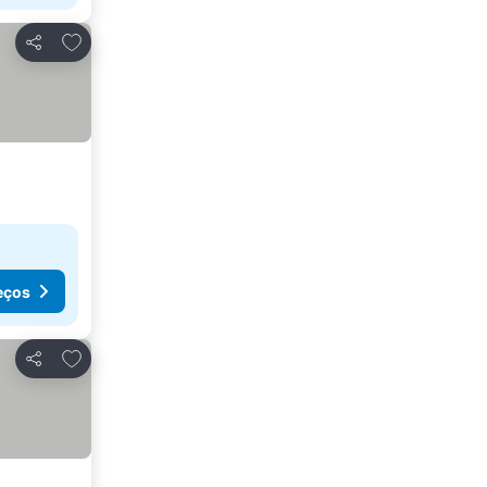
Adicionar aos favoritos
Partilhar
eços
Adicionar aos favoritos
Partilhar