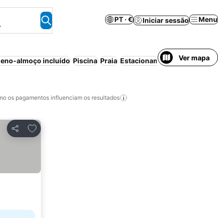
PT · €
Menu
Iniciar sessão
.
Ver mapa
eno-almoço incluído
Piscina
Praia
Estacionamento
Aparthotel
o os pagamentos influenciam os resultados
Adicionar aos favoritos
Partilhar