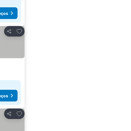
eços
Adicionar aos favoritos
Partilhar
eços
Adicionar aos favoritos
Partilhar