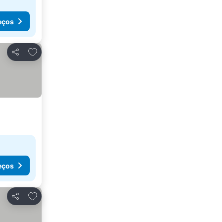
eços
Adicionar aos favoritos
Partilhar
eços
Adicionar aos favoritos
Partilhar