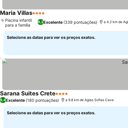
Maria Villas
4 Estrelas
Ver preços
Piscina infantil
Excelente
(339 pontuações)
9,2
a 4.2 km de Ag
para a família
Ver preços
Selecione as datas para ver os preços exatos.
Sarana Suites Crete
4 Estrelas
Ver preços
Excelente
(180 pontuações)
9,4
a 9.8 km de Agias Sofias Cave
Selecione as datas para ver os preços exatos.