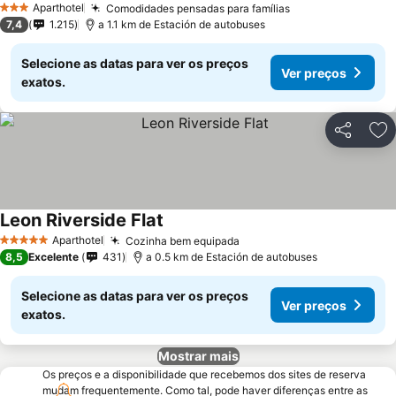
Aparthotel
Comodidades pensadas para famílias
Ver preços
3 Estrelas
7,4
1.215
a 1.1 km de Estación de autobuses
Selecione as datas para ver os preços
Ver preços
exatos.
Partilhar
Ad
Leon Riverside Flat
Ver preços
Aparthotel
Cozinha bem equipada
Ver preços
5 Estrelas
8,5
Excelente
431
a 0.5 km de Estación de autobuses
Selecione as datas para ver os preços
Ver preços
exatos.
Mostrar mais
Os preços e a disponibilidade que recebemos dos sites de reserva
mudam frequentemente. Como tal, pode haver diferenças entre as