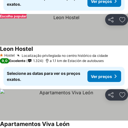
Ver preços
exatos.
Escolha popular
Partilhar
Ad
Leon Hostel
Ver preços
Hostel
Localização privilegiada no centro histórico da cidade
Ver preç
1 Estrelas
9,0
Excelente
1.324
a 1.1 km de Estación de autobuses
Selecione as datas para ver os preços
Ver preços
exatos.
Partilhar
Ad
Apartamentos Viva León
Ver preços