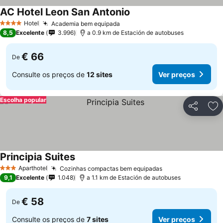
AC Hotel Leon San Antonio
Ver preços
Hotel
Academia bem equipada
Ver preços
4 Estrelas
8,5
Excelente
3.996
a 0.9 km de Estación de autobuses
€ 66
De
Consulte os preços de
12 sites
Ver preços
Escolha popular
Partilhar
Ad
Principia Suites
Ver preços
Aparthotel
Cozinhas compactas bem equipadas
Ver preços
3 Estrelas
9,1
Excelente
1.048
a 1.1 km de Estación de autobuses
€ 58
De
Consulte os preços de
7 sites
Ver preços