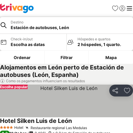
Favoritos
Iniciar
Me
Destino
Estación de autobuses, León
Check-in/out
Hóspedes e quartos
Escolha as datas
2 hóspedes, 1 quarto.
Ordenar
Filtrar
Mapa
Alojamentos em León perto de Estación de
autobuses (León, Espanha)
Como os pagamentos influenciam os resultados
Escolha popular
Partilhar
Ad
Hotel Silken Luis de León
Ver preços
Hotel
Restaurante regional Las Medulas
Ver preços
4 Estrelas