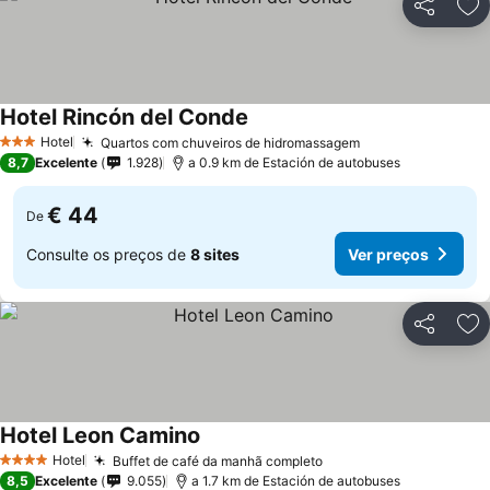
Partilhar
Ad
Hotel Rincón del Conde
Ver preços
Hotel
Quartos com chuveiros de hidromassagem
Ver preços
3 Estrelas
8,7
Excelente
1.928
a 0.9 km de Estación de autobuses
€ 44
De
Consulte os preços de
8 sites
Ver preços
Partilhar
Ad
Hotel Leon Camino
Ver preços
Hotel
Buffet de café da manhã completo
Ver preços
4 Estrelas
8,5
Excelente
9.055
a 1.7 km de Estación de autobuses