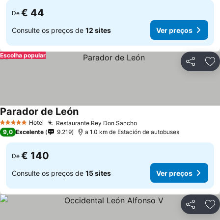
€ 44
De
Consulte os preços de
12 sites
Ver preços
Escolha popular
Partilhar
Ad
Parador de León
Ver preços
Hotel
Restaurante Rey Don Sancho
Ver preços
5 Estrelas
9,0
Excelente
9.219
a 1.0 km de Estación de autobuses
€ 140
De
Consulte os preços de
15 sites
Ver preços
Partilhar
Ad