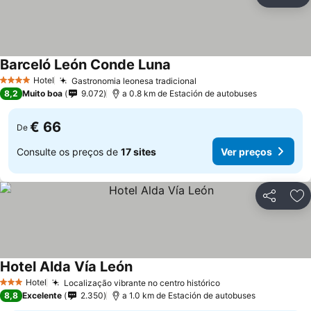
Partilhar
Ad
Barceló León Conde Luna
Ver preços
Hotel
Gastronomia leonesa tradicional
Ver preços
4 Estrelas
8,2
Muito boa
9.072
a 0.8 km de Estación de autobuses
€ 66
De
Consulte os preços de
17 sites
Ver preços
Partilhar
Ad
Hotel Alda Vía León
Ver preços
Hotel
Localização vibrante no centro histórico
Ver preços
3 Estrelas
8,8
Excelente
2.350
a 1.0 km de Estación de autobuses