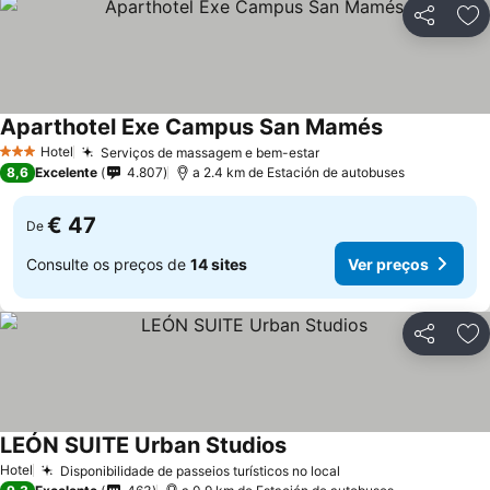
Partilhar
Ad
Aparthotel Exe Campus San Mamés
Ver preços
Hotel
Serviços de massagem e bem-estar
Ver preços
3 Estrelas
8,6
Excelente
4.807
a 2.4 km de Estación de autobuses
€ 47
De
Consulte os preços de
14 sites
Ver preços
Partilhar
Ad
LEÓN SUITE Urban Studios
Ver preços
Hotel
Disponibilidade de passeios turísticos no local
Ver preços