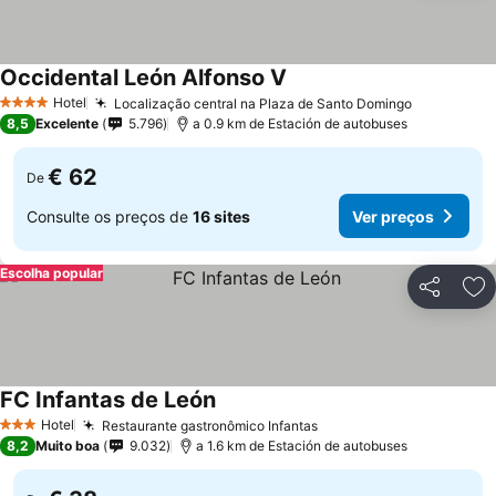
Occidental León Alfonso V
Ver preços
Hotel
Localização central na Plaza de Santo Domingo
Ver preço
4 Estrelas
8,5
Excelente
5.796
a 0.9 km de Estación de autobuses
€ 62
De
Consulte os preços de
16 sites
Ver preços
Escolha popular
Partilhar
Ad
FC Infantas de León
Ver preços
Hotel
Restaurante gastronômico Infantas
Ver preços
3 Estrelas
8,2
Muito boa
9.032
a 1.6 km de Estación de autobuses