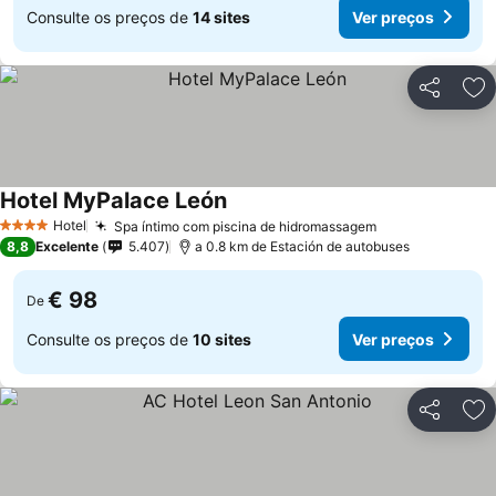
Consulte os preços de
14 sites
Ver preços
Partilhar
Ad
Hotel MyPalace León
Ver preços
Hotel
Spa íntimo com piscina de hidromassagem
Ver preços
4 Estrelas
8,8
Excelente
5.407
a 0.8 km de Estación de autobuses
€ 98
De
Consulte os preços de
10 sites
Ver preços
Partilhar
Ad