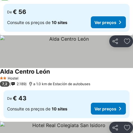
€ 56
De
Consulte os preços de
10 sites
Ver preços
Partilhar
Ad
Alda Centro León
Ver preços
Hostel
2 Estrelas
7,2
2.189
a 1.0 km de Estación de autobuses
€ 43
De
Consulte os preços de
10 sites
Ver preços
Partilhar
Ad