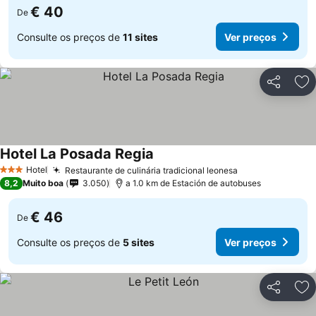
€ 40
De
Consulte os preços de
11 sites
Ver preços
Partilhar
Ad
Hotel La Posada Regia
Ver preços
Hotel
Restaurante de culinária tradicional leonesa
Ver preços
3 Estrelas
8,2
Muito boa
3.050
a 1.0 km de Estación de autobuses
€ 46
De
Consulte os preços de
5 sites
Ver preços
Partilhar
Ad