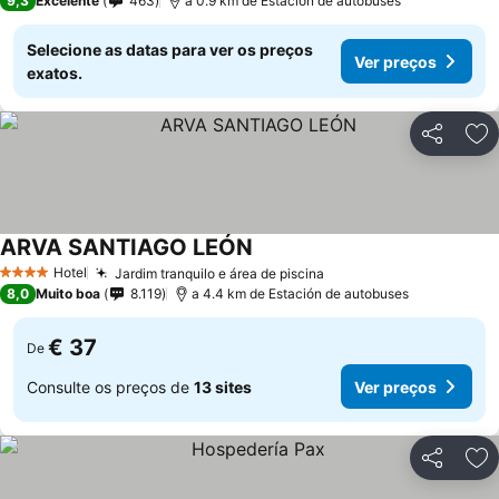
9,3
Excelente
463
a 0.9 km de Estación de autobuses
Selecione as datas para ver os preços
Ver preços
exatos.
Partilhar
Ad
ARVA SANTIAGO LEÓN
Ver preços
Hotel
Jardim tranquilo e área de piscina
Ver preços
4 Estrelas
8,0
Muito boa
8.119
a 4.4 km de Estación de autobuses
€ 37
De
Consulte os preços de
13 sites
Ver preços
Partilhar
Ad