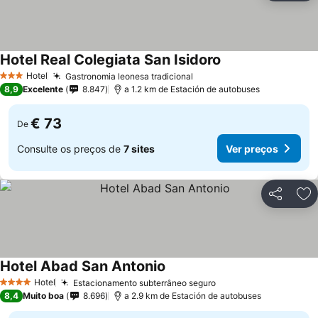
Hotel Real Colegiata San Isidoro
Ver preços
Hotel
Gastronomia leonesa tradicional
Ver preços
3 Estrelas
8,9
Excelente
8.847
a 1.2 km de Estación de autobuses
€ 73
De
Consulte os preços de
7 sites
Ver preços
Partilhar
Ad
Hotel Abad San Antonio
Ver preços
Hotel
Estacionamento subterrâneo seguro
Ver preços
4 Estrelas
8,4
Muito boa
8.696
a 2.9 km de Estación de autobuses