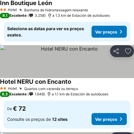
Inn Boutique León
Ver preços
Hotel
Banheira de hidromassagem relaxante
Ver preços
2 Estrelas
9,1
Excelente
3.258
a 1.3 km de Estación de autobuses
Selecione as datas para ver os preços
Ver preços
exatos.
Partilhar
Ad
Hotel NERU con Encanto
Ver preços
Hotel
Quartos com varanda ou terraço
Ver preços
2 Estrelas
9,3
Excelente
1.648
a 1.1 km de Estación de autobuses
€ 72
De
Consulte os preços de
12 sites
Ver preços