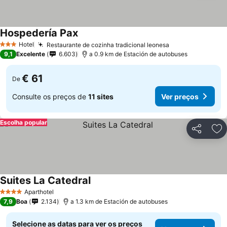
Hospedería Pax
Ver preços
Hotel
Restaurante de cozinha tradicional leonesa
Ver preços
3 Estrelas
9,1
Excelente
6.603
a 0.9 km de Estación de autobuses
€ 61
De
Consulte os preços de
11 sites
Ver preços
Escolha popular
Partilhar
Ad
Suites La Catedral
Ver preços
Aparthotel
4 Estrelas
7,9
Boa
2.134
a 1.3 km de Estación de autobuses
Selecione as datas para ver os preços