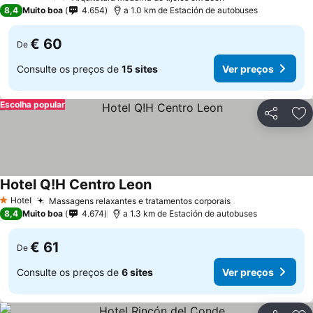
4 Estrelas
8,4
Muito boa
4.654
a 1.0 km de Estación de autobuses
€ 60
De
Consulte os preços de
15 sites
Ver preços
Escolha popular
Partilhar
Ad
Hotel Q!H Centro Leon
Ver preços
Hotel
Massagens relaxantes e tratamentos corporais
Ver preços
1 Estrelas
8,4
Muito boa
4.674
a 1.3 km de Estación de autobuses
€ 61
De
Consulte os preços de
6 sites
Ver preços