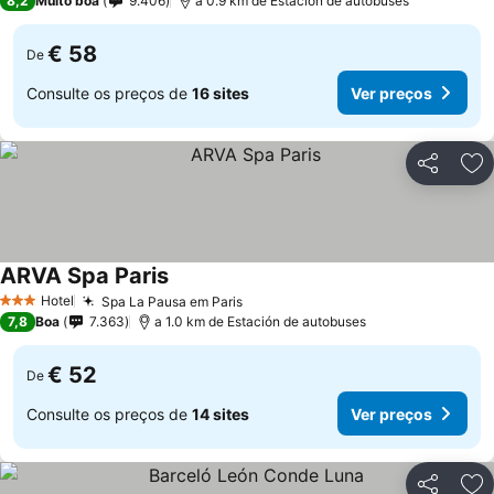
8,2
Muito boa
9.406
a 0.9 km de Estación de autobuses
€ 58
De
Consulte os preços de
16 sites
Ver preços
Partilhar
Ad
ARVA Spa Paris
Ver preços
Hotel
Spa La Pausa em Paris
Ver preços
3 Estrelas
7,8
Boa
7.363
a 1.0 km de Estación de autobuses
€ 52
De
Consulte os preços de
14 sites
Ver preços