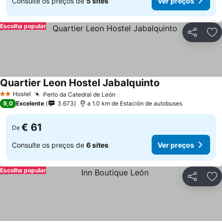
Consulte os preços de
5 sites
Ver preços
Escolha popular
Partilhar
Ad
Quartier Leon Hostel Jabalquinto
Ver preços
Hostel
Perto da Catedral de León
Ver preços
2 Estrelas
9,0
Excelente
3.673
a 1.0 km de Estación de autobuses
€ 61
De
Consulte os preços de
6 sites
Ver preços
Escolha popular
Partilhar
Ad