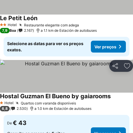
Le Petit León
Ver preços
Hotel
Restaurante elegante com adega
Ver preços
2 Estrelas
7,9
Boa
2.167
a 1.1 km de Estación de autobuses
Selecione as datas para ver os preços
Ver preços
exatos.
Partilhar
Ad
Hostal Guzman El Bueno by gaiarooms
Ver preço
Hotel
Quartos com varanda disponíveis
Ver preços
1 Estrelas
6,8
2.530
a 1.0 km de Estación de autobuses
€ 43
De