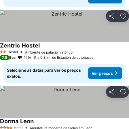
Partilhar
Ad
Zentric Hostel
Ver preços
Hostel
Ambiente de palácio histórico
Ver preços
2 Estrelas
7,5
Boa
479
a 0.8 km de Estación de autobuses
Selecione as datas para ver os preços
Ver preços
exatos.
Partilhar
Ad
Dorma Leon
Ver preços
Hotel
Arquitetura moderna de tijolos em León
Ver preços