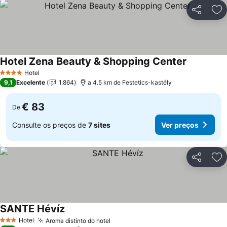
Partilhar
Ad
Hotel Zena Beauty & Shopping Center
Hotel
4 Estrelas
9,1
Excelente
1.864
a 4.5 km de Festetics-kastély
€ 83
De
Consulte os preços de
7 sites
Ver preços
Partilhar
Ad
SANTE Hévíz
Hotel
Aroma distinto do hotel
3 Estrelas