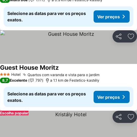
Selecione as datas para ver os preços
Ver preços
exatos.
Partilhar
Ad
Guest House Moritz
Hotel
Quartos com varanda e vista para o jardim
3 Estrelas
8,7
Excelente
797
a 1.1 km de Festetics-kastély
Selecione as datas para ver os preços
Ver preços
exatos.
Escolha popular
Partilhar
Ad