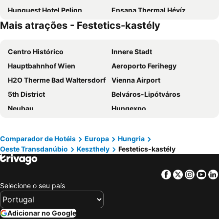
Hunguest Hotel Pelion
Ensana Thermal Hévíz
Mais atrações - Festetics-kastély
Villa Ladver
Villa Mediterran
Sadhana Yoga Retreat Centre
Centro Histórico
Innere Stadt
Hauptbahnhof Wien
Aeroporto Ferihegy
H2O Therme Bad Waltersdorf
Vienna Airport
5th District
Belváros-Lipótváros
Neubau
Hungexpo
Budapest Christmas Market
Leopoldstadt
Terézváros
Wiener Christkindlmarkt
Comparador de Hotéis
Europa
Hungria
Oeste Transdanúbio
Keszthely
Festetics-kastély
Basílica de Santo Estêvão
Mariahilf
Landstraße
Hofburg
Facebook
Twitter
Insta
Yo
Parlamento
Liesing
Selecione o seu país
Staatsoper
Wien Mitte - The Mall
Mercado Central
Deák Ferenc tér metro station
Adicionar no Google