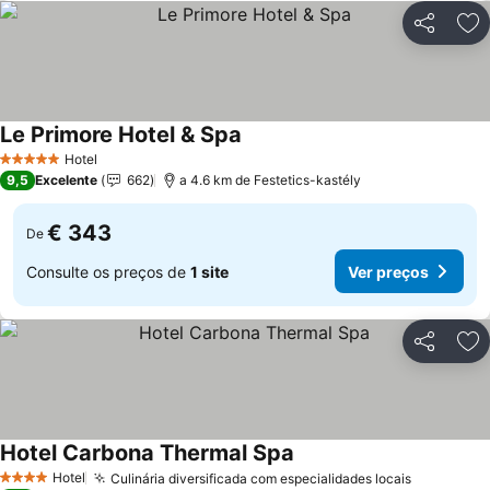
Partilhar
Ad
Le Primore Hotel & Spa
Hotel
5 Estrelas
9,5
Excelente
662
a 4.6 km de Festetics-kastély
€ 343
De
Consulte os preços de
1 site
Ver preços
Partilhar
Ad
Hotel Carbona Thermal Spa
Hotel
Culinária diversificada com especialidades locais
4 Estrelas