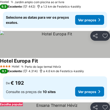
Hostel
Jardim amplo com piscina ao ar livre
9,5
Excelente
442
a 1.3 km de Festetics-kastély
Selecione as datas para ver os preços
Ver preços
exatos.
Partilhar
Ad
Hotel Europa Fit
Hotel
Perto do lago termal Hévíz
4 Estrelas
9,1
Excelente
4.314
a 4.6 km de Festetics-kastély
€ 192
De
Consulte os preços de
10 sites
Ver preços
Escolha popular
Partilhar
Ad