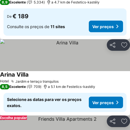
8,9
Excelente
5.334
a 4.7 km de Festetics-kastély
€ 189
De
Consulte os preços de
11 sites
Ver preços
Partilhar
Ad
Arina Villa
Hotel
Jardim e terraço tranquilos
8,5
Excelente
709
a 5.1 km de Festetics-kastély
Selecione as datas para ver os preços
Ver preços
exatos.
Escolha popular
Partilhar
Ad