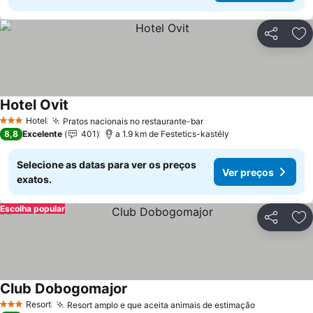
Partilhar
Ad
Hotel Ovit
Hotel
Pratos nacionais no restaurante-bar
3 Estrelas
8,8
Excelente
401
a 1.9 km de Festetics-kastély
Selecione as datas para ver os preços
Ver preços
exatos.
Escolha popular
Partilhar
Ad
Club Dobogomajor
Resort
Resort amplo e que aceita animais de estimação
3 Estrelas