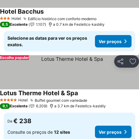
Hotel Bacchus
Hotel
Edifício histórico com conforto moderno
3 Estrelas
8,5
Excelente
1.107
a 0.7 km de Festetics-kastély
Selecione as datas para ver os preços
Ver preços
exatos.
Escolha popular
Partilhar
Ad
Lotus Therme Hotel & Spa
Hotel
Buffet gourmet com variedade
5 Estrelas
9,1
Excelente
6.209
a 3.7 km de Festetics-kastély
€ 238
De
Consulte os preços de
12 sites
Ver preços