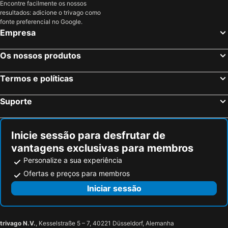
Prefeitura de Viena
Hungaroring
Encontre facilmente os nossos
resultados: adicione o trivago como
Aquaworld Budapest
Rathauspark
fonte preferencial no Google.
Empresa
Stephansdom
Donji grad
Estação Ferroviária Nyugati Budapest
Cidade Velha
Os nossos produtos
Singerstraße
City Airport Train
Wieden
Erzsébetváros
Termos e políticas
Belvedere Palace
Mariahilferstrasse
Suporte
Universidade de Viena
Beach
Buda Castle
Buda Castle
Inicie sessão para desfrutar de
Vorosmarty Square
Simmering
vantagens exclusivas para membros
Europa
Ponte das Correntes
Personalize a sua experiência
Keleti Train Station
Szechenyi Thermal Bath
Ofertas e preços para membros
Albertina
Budapest Congress & World Trade Center
Iniciar sessão
Festetics-kastély
Keszthely Downtown
Keszthely harbor
Lido strand
trivago N.V.
, Kesselstraße 5 – 7, 40221 Düsseldorf, Alemanha
Hévízi Gyógytó
Saint Marton's day festival