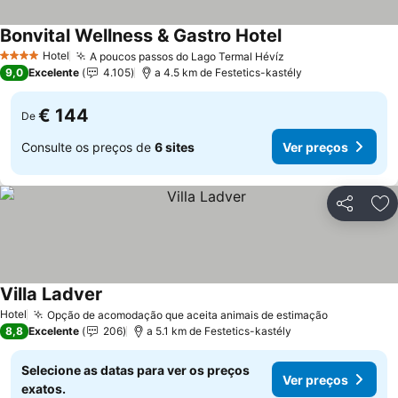
Bonvital Wellness & Gastro Hotel
Hotel
A poucos passos do Lago Termal Hévíz
4 Estrelas
9,0
Excelente
4.105
a 4.5 km de Festetics-kastély
€ 144
De
Consulte os preços de
6 sites
Ver preços
Partilhar
Ad
Villa Ladver
Hotel
Opção de acomodação que aceita animais de estimação
8,8
Excelente
206
a 5.1 km de Festetics-kastély
Selecione as datas para ver os preços
Ver preços
exatos.