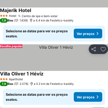
Majerik Hotel
Hotel
Centro de spa e bem-estar
3 Estrelas
7,8
Boa
1.638
a 4.4 km de Festetics-kastély
Selecione as datas para ver os preços
Ver preços
exatos.
Escolha popular
Partilhar
Ad
Villa Oliver 1 Hévíz
Aparthotel
3 Estrelas
7,9
Boa
2.078
a 5.3 km de Festetics-kastély
Selecione as datas para ver os preços
Ver preços
exatos.