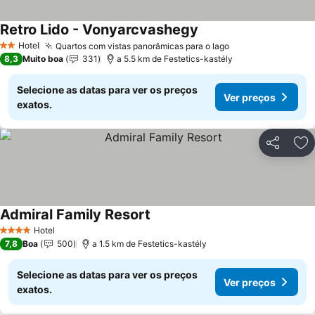
Retro Lido - Vonyarcvashegy
Hotel
Quartos com vistas panorâmicas para o lago
2 Estrelas
8,3
Muito boa
331
a 5.5 km de Festetics-kastély
Selecione as datas para ver os preços
Ver preços
exatos.
Partilhar
Ad
Admiral Family Resort
Hotel
4 Estrelas
7,8
Boa
500
a 1.5 km de Festetics-kastély
Selecione as datas para ver os preços
Ver preços
exatos.