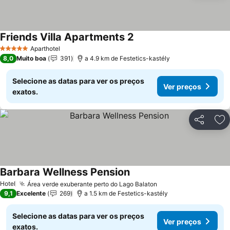
Friends Villa Apartments 2
Aparthotel
5 Estrelas
8,0
Muito boa
391
a 4.9 km de Festetics-kastély
Selecione as datas para ver os preços
Ver preços
exatos.
Partilhar
Ad
Barbara Wellness Pension
Hotel
Área verde exuberante perto do Lago Balaton
9,1
Excelente
269
a 1.5 km de Festetics-kastély
Selecione as datas para ver os preços
Ver preços
exatos.