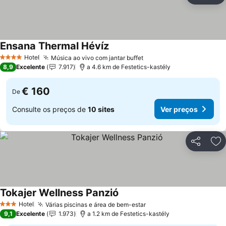
Ensana Thermal Hévíz
Hotel
Música ao vivo com jantar buffet
4 Estrelas
8,9
Excelente
7.917
a 4.6 km de Festetics-kastély
€ 160
De
Consulte os preços de
10 sites
Ver preços
Partilhar
Ad
Tokajer Wellness Panzió
Hotel
Várias piscinas e área de bem-estar
3 Estrelas
9,1
Excelente
1.973
a 1.2 km de Festetics-kastély