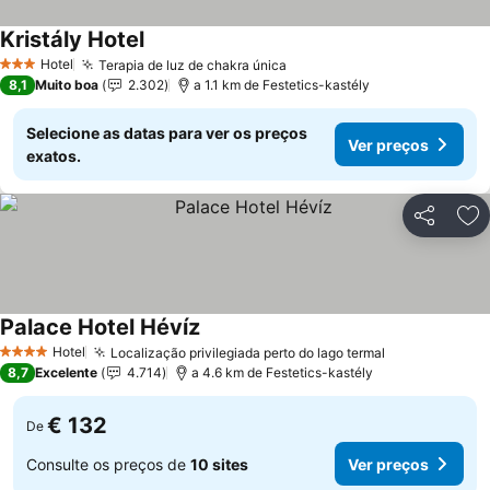
Kristály Hotel
Hotel
Terapia de luz de chakra única
3 Estrelas
8,1
Muito boa
2.302
a 1.1 km de Festetics-kastély
Selecione as datas para ver os preços
Ver preços
exatos.
Partilhar
Ad
Palace Hotel Hévíz
Hotel
Localização privilegiada perto do lago termal
4 Estrelas
8,7
Excelente
4.714
a 4.6 km de Festetics-kastély
€ 132
De
Consulte os preços de
10 sites
Ver preços