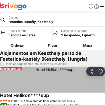
Favoritos
Iniciar
Me
Destino
Festetics-kastély, Keszthely
Check-in/out
Hóspedes e quartos
Escolha as datas
2 hóspedes, 1 quarto.
Ordenar
Filtrar
Mapa
Alojamentos em Keszthely perto de
Festetics-kastély (Keszthely, Hungria)
Como os pagamentos influenciam os resultados
Escolha popular
Partilhar
Ad
Hotel Helikon****sup
Hotel
Ampla área de bem-estar de três níveis
4 Estrelas