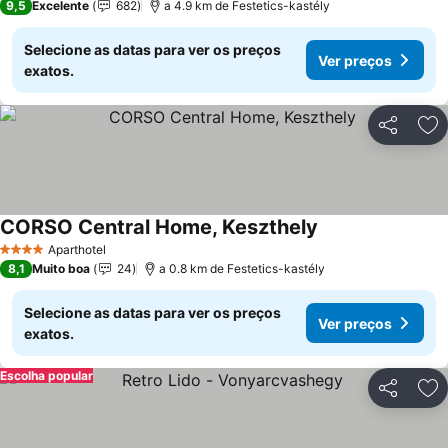
9,5
Excelente
682
a 4.9 km de Festetics-kastély
Selecione as datas para ver os preços
Ver preços
exatos.
Partilhar
Ad
CORSO Central Home, Keszthely
Aparthotel
4 Estrelas
8,1
Muito boa
24
a 0.8 km de Festetics-kastély
Selecione as datas para ver os preços
Ver preços
exatos.
Escolha popular
Partilhar
Ad