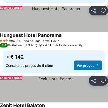
Escolha popular
Partilhar
Ad
Hunguest Hotel Panorama
Hotel
Perto do Lago Termal Hévíz
3 Estrelas
8,4
Muito boa
3.908
a 4.5 km de Festetics-kastély
€ 142
De
Consulte os preços de
6 sites
Ver preços
Escolha popular
Partilhar
Ad
Zenit Hotel Balaton