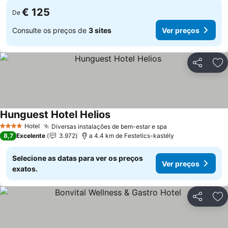
€ 125
De
Consulte os preços de
3 sites
Ver preços
Partilhar
Ad
Hunguest Hotel Helios
Hotel
Diversas instalações de bem-estar e spa
4 Estrelas
8,7
Excelente
3.972
a 4.4 km de Festetics-kastély
Selecione as datas para ver os preços
Ver preços
exatos.
Partilhar
Ad