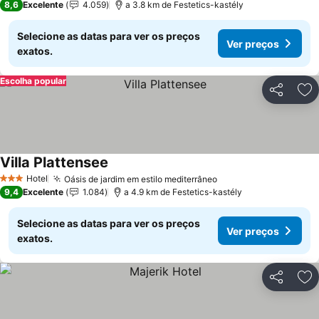
8,6
Excelente
4.059
a 3.8 km de Festetics-kastély
Selecione as datas para ver os preços
Ver preços
exatos.
Escolha popular
Partilhar
Ad
Villa Plattensee
Hotel
Oásis de jardim em estilo mediterrâneo
3 Estrelas
9,4
Excelente
1.084
a 4.9 km de Festetics-kastély
Selecione as datas para ver os preços
Ver preços
exatos.
Partilhar
Ad