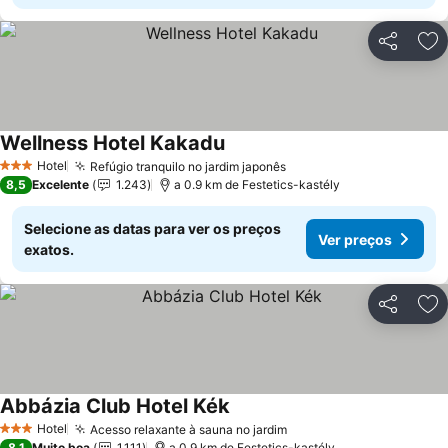
Partilhar
Ad
Wellness Hotel Kakadu
Hotel
Refúgio tranquilo no jardim japonês
3 Estrelas
8,5
Excelente
1.243
a 0.9 km de Festetics-kastély
Selecione as datas para ver os preços
Ver preços
exatos.
Partilhar
Ad
Abbázia Club Hotel Kék
Hotel
Acesso relaxante à sauna no jardim
3 Estrelas
8,1
Muito boa
1.111
a 0.9 km de Festetics-kastély