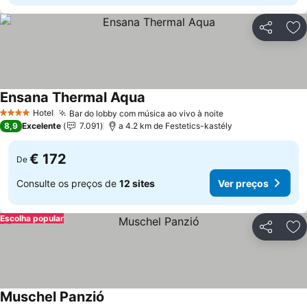
Partilhar
Ad
Ensana Thermal Aqua
Hotel
Bar do lobby com música ao vivo à noite
4 Estrelas
8,9
Excelente
7.091
a 4.2 km de Festetics-kastély
€ 172
De
Consulte os preços de
12 sites
Ver preços
Escolha popular
Partilhar
Ad
Muschel Panzió