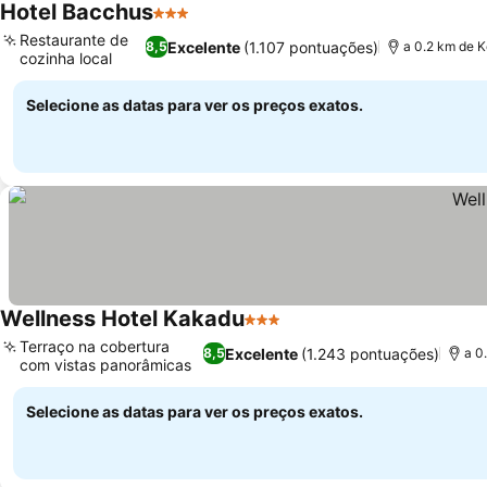
Hotel Bacchus
3 Estrelas
Ver preços
Restaurante de
Excelente
(1.107 pontuações)
8,5
a 0.2 km de 
cozinha local
Ver preços
Selecione as datas para ver os preços exatos.
Wellness Hotel Kakadu
3 Estrelas
Ver preços
Terraço na cobertura
Excelente
(1.243 pontuações)
8,5
a 0
com vistas panorâmicas
Ver preços
Selecione as datas para ver os preços exatos.