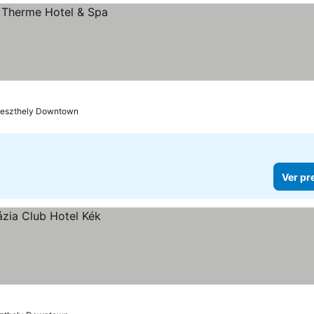
Keszthely Downtown
Ver pr