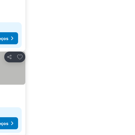
eços
Adicionar aos favoritos
Partilhar
eços