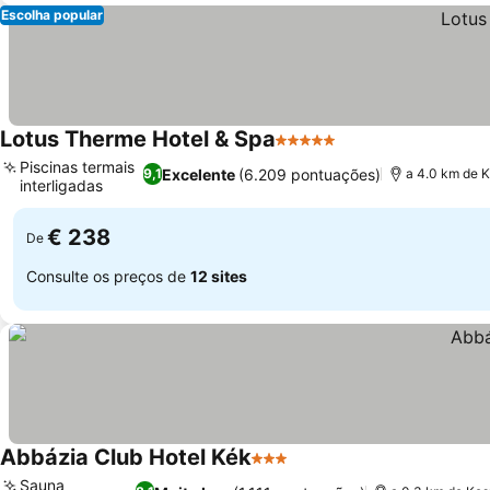
Escolha popular
Lotus Therme Hotel & Spa
5 Estrelas
Ver preços
Piscinas termais
Excelente
(6.209 pontuações)
9,1
a 4.0 km de 
interligadas
Ver preços
€ 238
De
Consulte os preços de
12 sites
Abbázia Club Hotel Kék
3 Estrelas
Ver preços
Sauna