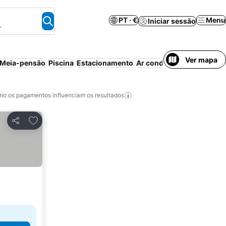
PT · €
Menu
Iniciar sessão
.
Ver mapa
Meia-pensão
Piscina
Estacionamento
Ar condicionado
Casa/ap
o os pagamentos influenciam os resultados
Adicionar aos favoritos
Partilhar