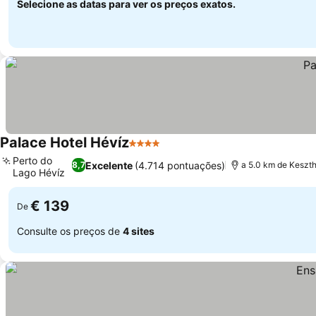
Selecione as datas para ver os preços exatos.
Palace Hotel Hévíz
4 Estrelas
Ver preços
Perto do
Excelente
(4.714 pontuações)
8,7
a 5.0 km de Kesz
Lago Hévíz
Ver preços
€ 139
De
Consulte os preços de
4 sites