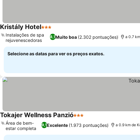
Kristály Hotel
3 Estrelas
Ver preços
Instalações de spa
Muito boa
(2.302 pontuações)
8,1
a 0.7 k
rejuvenescedoras
Ver preços
Selecione as datas para ver os preços exatos.
Tokajer Wellness Panzió
3 Estrelas
Ver preços
Área de bem-
Excelente
(1.973 pontuações)
9,1
a 0.9 km de 
estar completa
Ver preços