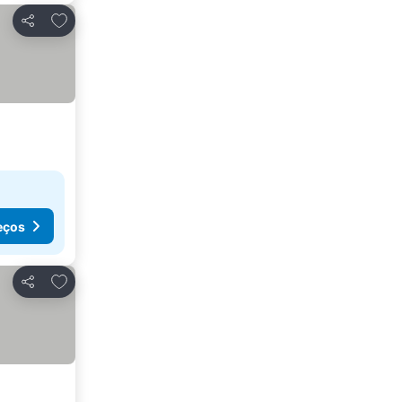
Adicionar aos favoritos
Partilhar
eços
Adicionar aos favoritos
Partilhar