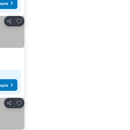
eços
Adicionar aos favoritos
Partilhar
eços
Adicionar aos favoritos
Partilhar