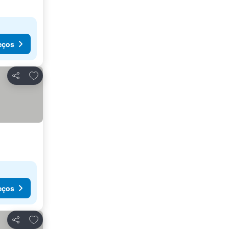
eços
Adicionar aos favoritos
Partilhar
eços
Adicionar aos favoritos
Partilhar