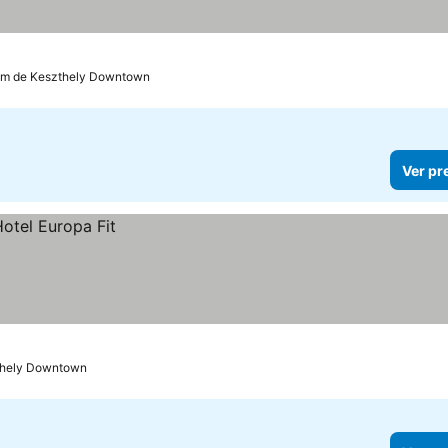
km de Keszthely Downtown
Ver pr
thely Downtown