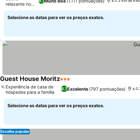
Muito boa
(1.111 pontuações)
8,1
a 0.3 km de Ke
relaxante no
Ver preços
jardim
Selecione as datas para ver os preços exatos.
Guest House Moritz
3 Estrelas
Ver preços
Experiência de casa de
Excelente
(797 pontuações)
8,7
a 0
hóspedes para a família
Ver preços
Selecione as datas para ver os preços exatos.
Escolha popular