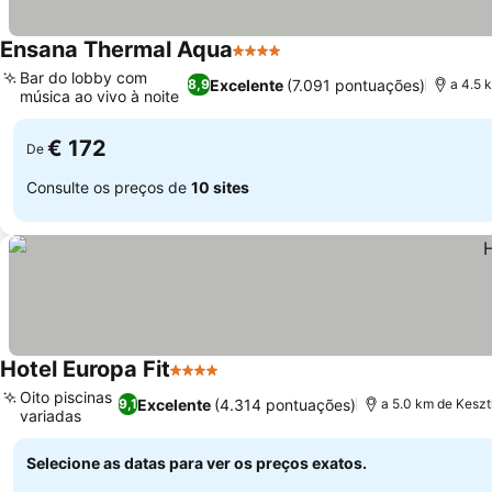
Ensana Thermal Aqua
4 Estrelas
Ver preços
Bar do lobby com
Excelente
(7.091 pontuações)
8,9
a 4.5 
música ao vivo à noite
Ver preços
€ 172
De
Consulte os preços de
10 sites
Hotel Europa Fit
4 Estrelas
Ver preços
Oito piscinas
Excelente
(4.314 pontuações)
9,1
a 5.0 km de Kesz
variadas
Ver preços
Selecione as datas para ver os preços exatos.