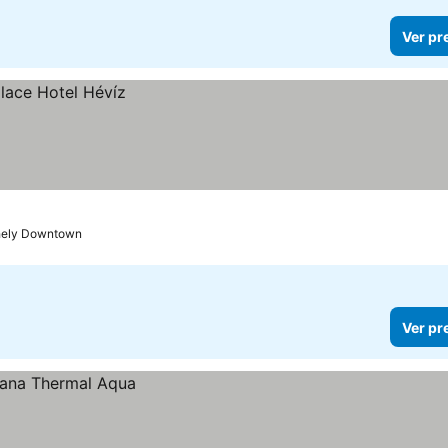
Ver pr
thely Downtown
Ver pr