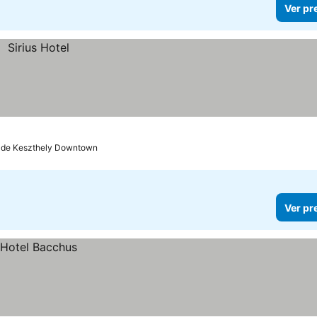
Ver pr
m de Keszthely Downtown
Ver pr