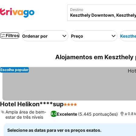
Destino
Filtros
Ordenar por
Preço
Keszth
Alojamentos em Keszthely
Escolha popular
Hotel Helikon****sup
4 Estrelas
Ver preços
Ampla área de bem-
Excelente
(5.445 pontuações)
9,0
a 0.8
estar de três níveis
Ver preços
Selecione as datas para ver os preços exatos.