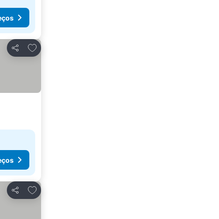
eços
Adicionar aos favoritos
Partilhar
eços
Adicionar aos favoritos
Partilhar