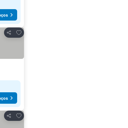
eços
Adicionar aos favoritos
Partilhar
eços
Adicionar aos favoritos
Partilhar