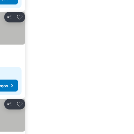
Adicionar aos favoritos
Partilhar
eços
Adicionar aos favoritos
Partilhar