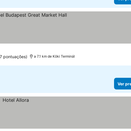
Ver preços
7 pontuações)
a 7.1 km de Köki Terminál
Ver pr