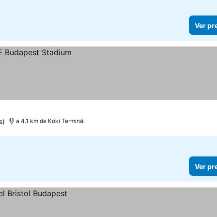
Ver pr
s)
a 4.1 km de Köki Terminál
Ver pr