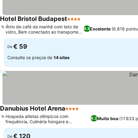
Hotel Bristol Budapest
4 Estrelas
Ver preços
Átrio de café da manhã com teto de
Excelente
(6.816 pont
8,6
vidro, Bem conectado ao transporte
Ver preços
público
€ 59
De
Consulte os preços de
14 sites
Danubius Hotel Arena
4 Estrelas
Ver preços
Hospeda atletas olímpicos com
Muito boa
(17.833 
8,2
frequência, Culinária húngara e
Ver preços
internacional recém-renovada
€ 120
De