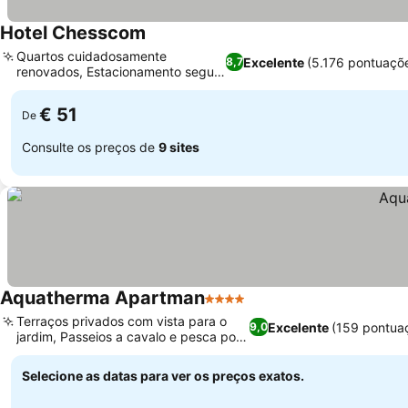
Hotel Chesscom
Ver preços
Quartos cuidadosamente
Excelente
(5.176 pontuaçõ
8,7
renovados, Estacionamento seguro
Ver preços
no local
€ 51
De
Consulte os preços de
9 sites
Aquatherma Apartman
4 Estrelas
Ver preços
Terraços privados com vista para o
Excelente
(159 pontua
9,0
jardim, Passeios a cavalo e pesca por
Ver preços
perto
Selecione as datas para ver os preços exatos.