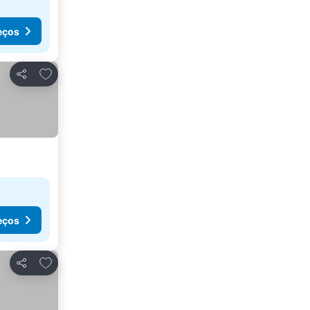
eços
Adicionar aos favoritos
Partilhar
eços
Adicionar aos favoritos
Partilhar