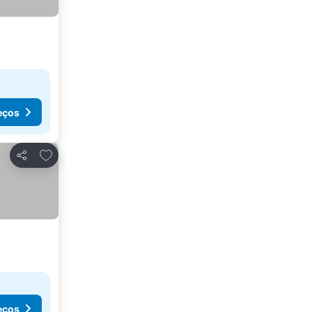
eços
Adicionar aos favoritos
Partilhar
eços