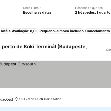
Check-in/out
Hóspedes e quartos
Escolha as datas
2 hóspedes, 1 quarto
Hotéis
Avaliação: 8,0+
Pequeno-almoço incluído
Cancelamento 
perto de Köki Terminál (Budapeste,
Com
tuações)
a 5.1 km de Keleti Train Station