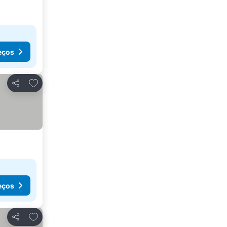
eços
Adicionar aos favoritos
Partilhar
eços
Adicionar aos favoritos
Partilhar