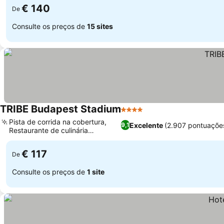
€ 140
De
Consulte os preços de
15 sites
TRIBE Budapest Stadium
4 Estrelas
Ver preços
Pista de corrida na cobertura,
Excelente
(2.907 pontuaçõe
9,1
Restaurante de culinária
Ver preços
californiana
€ 117
De
Consulte os preços de
1 site