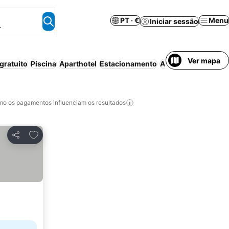
PT · €
Menu
Iniciar sessão
.
Ver mapa
gratuito
Piscina
Aparthotel
Estacionamento
Ar condicionado
Wi
o os pagamentos influenciam os resultados
Adicionar aos favoritos
Partilhar