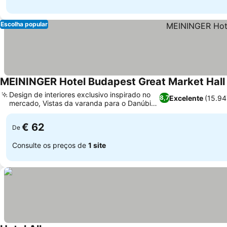
Escolha popular
MEININGER Hotel Budapest Great Market Hall
Design de interiores exclusivo inspirado no
Excelente
(15.94
8,7
mercado, Vistas da varanda para o Danúbio
Ver preços
e a Cidade Velha
€ 62
De
Consulte os preços de
1 site