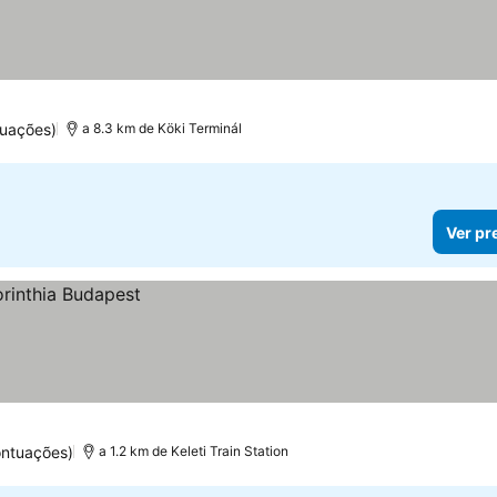
tuações)
a 8.3 km de Köki Terminál
Ver pr
ontuações)
a 1.2 km de Keleti Train Station