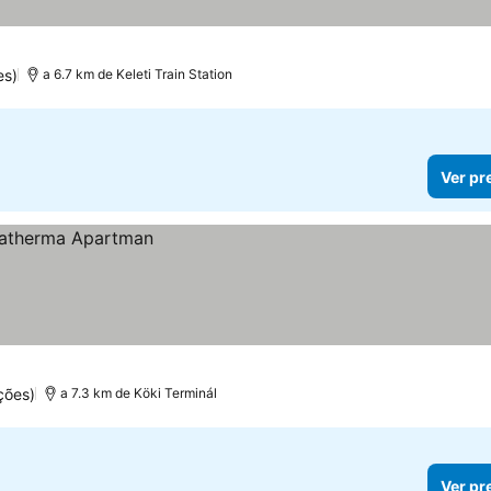
es)
a 6.7 km de Keleti Train Station
Ver pr
ções)
a 7.3 km de Köki Terminál
Ver pr