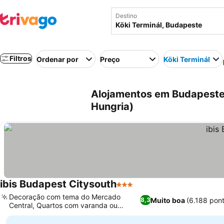
Destino
Filtros
Ordenar por
Preço
Köki Terminál
Alojamentos em Budapeste 
Hungria)
ibis Budapest Citysouth
3 Estrelas
Ver preços
Decoração com tema do Mercado
Muito boa
(6.188 pon
8,3
Central, Quartos com varanda ou
Ver preços
terraço privativo