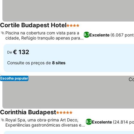
Cortile Budapest Hotel
4 Estrelas
Ver preços
Piscina na cobertura com vista para a
Excelente
(6.067 pon
9,7
cidade, Refúgio tranquilo apenas para
Ver preços
adultos
€ 132
De
Consulte os preços de
8 sites
Escolha popular
Corinthia Budapest
5 Estrelas
Ver preços
Royal Spa, uma obra-prima Art Deco,
Excelente
(24.814 p
9,2
Experiências gastronómicas diversas e
Ver preços
sofisticadas