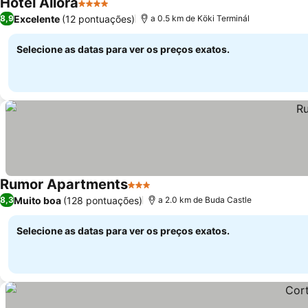
Hotel Allora
4 Estrelas
Ver preços
Excelente
(12 pontuações)
8,9
a 0.5 km de Köki Terminál
Selecione as datas para ver os preços exatos.
Rumor Apartments
3 Estrelas
Ver preços
Muito boa
(128 pontuações)
8,3
a 2.0 km de Buda Castle
Selecione as datas para ver os preços exatos.