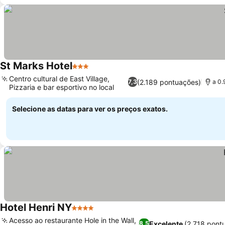
St Marks Hotel
3 Estrelas
Centro cultural de East Village,
(2.189 pontuações)
7,3
a 0.
Pizzaria e bar esportivo no local
Selecione as datas para ver os preços exatos.
Hotel Henri NY
4 Estrelas
Acesso ao restaurante Hole in the Wall,
Excelente
(2.718 pont
8,5