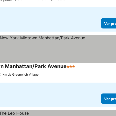
Ver pr
own Manhattan/Park Avenue
3 Estrelas
1.1 km de Greenwich Village
Ver pr