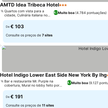
AMTD Idea Tribeca Hotel
3 Estrelas
Quartos com vista para a
Muito boa
(4.784 pontuações)
8,1
cidade, Culinária italiana no
Botte
€ 103
De
Consulte os preços de
7 sites
Hotel Indigo Lower East Side New York By Ihg
Bar e restaurante Mr. Purple na
Muito boa
(9.127 pont
8,1
cobertura, Mural no lobby feito por
lenda do grafite
€ 191
De
Consulte os preços de
11 sites