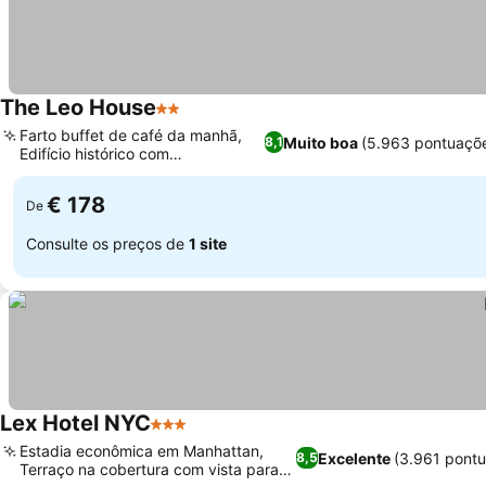
The Leo House
2 Estrelas
Farto buffet de café da manhã,
Muito boa
(5.963 pontuaçõ
8,1
Edifício histórico com
personalidade
€ 178
De
Consulte os preços de
1 site
Lex Hotel NYC
3 Estrelas
Estadia econômica em Manhattan,
Excelente
(3.961 pont
8,5
Terraço na cobertura com vista para a