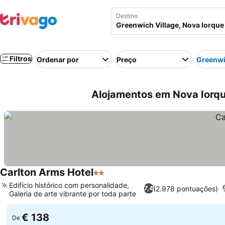
Destino
Filtros
Ordenar por
Preço
Greenwi
Alojamentos em Nova Iorqu
Carlton Arms Hotel
2 Estrelas
Edifício histórico com personalidade,
(2.978 pontuações)
7,4
Galeria de arte vibrante por toda parte
€ 138
De