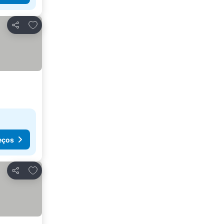
Adicionar aos favoritos
Partilhar
eços
Adicionar aos favoritos
Partilhar