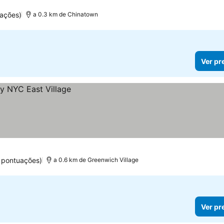
ações)
a 0.3 km de Chinatown
Ver pr
 pontuações)
a 0.6 km de Greenwich Village
Ver pr