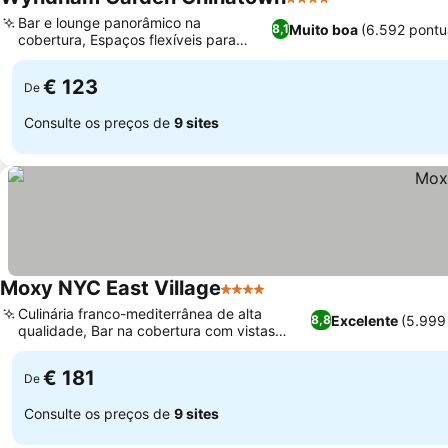
4 Estrelas
Bar e lounge panorâmico na
Muito boa
(6.592 pontu
8,1
cobertura, Espaços flexíveis para
eventos com vista
€ 123
De
Consulte os preços de
9 sites
Moxy NYC East Village
4 Estrelas
Culinária franco-mediterrânea de alta
Excelente
(5.999
8,8
qualidade, Bar na cobertura com vistas
panorâmicas da cidade
€ 181
De
Consulte os preços de
9 sites