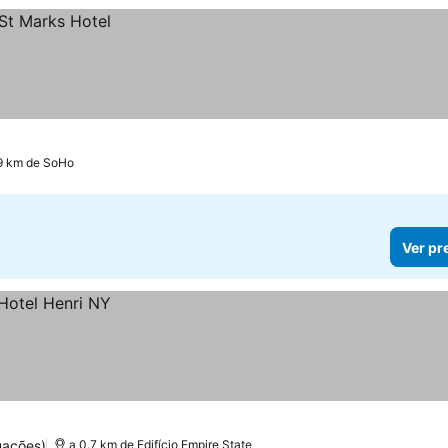
9 km de SoHo
Ver pr
uações)
a 0.7 km de Edifício Empire State