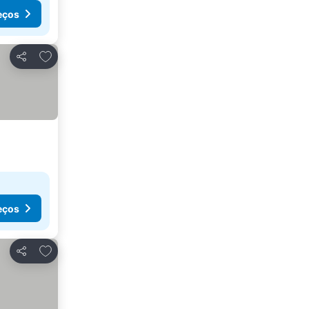
eços
Adicionar aos favoritos
Partilhar
eços
Adicionar aos favoritos
Partilhar