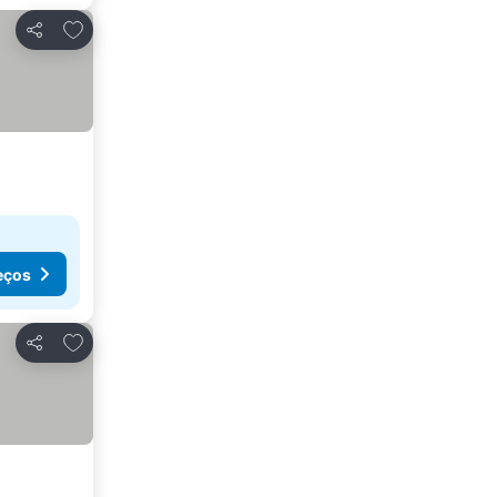
Adicionar aos favoritos
Partilhar
eços
Adicionar aos favoritos
Partilhar