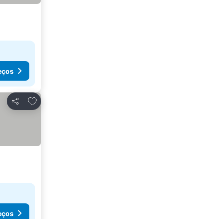
eços
Adicionar aos favoritos
Partilhar
eços