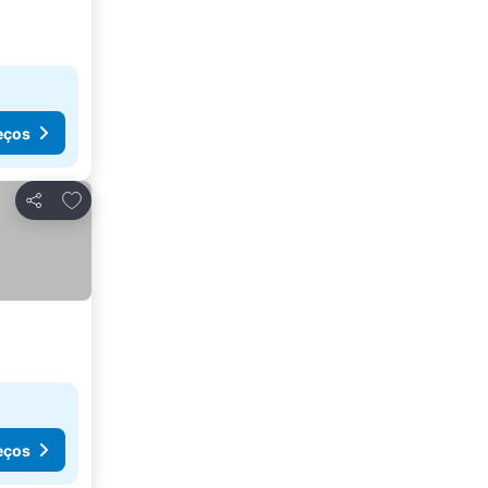
eços
Adicionar aos favoritos
Partilhar
eços