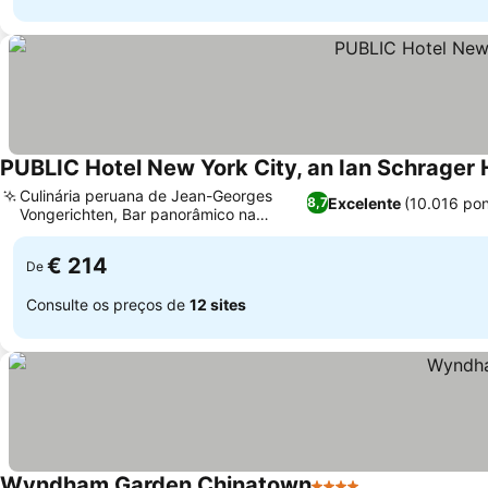
PUBLIC Hotel New York City, an Ian Schrager 
Culinária peruana de Jean-Georges
Excelente
(10.016 po
8,7
Vongerichten, Bar panorâmico na
cobertura e iglus
€ 214
De
Consulte os preços de
12 sites
Wyndham Garden Chinatown