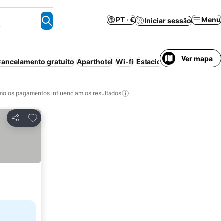
PT · €
Menu
Iniciar sessão
.
Ver mapa
ancelamento gratuito
Aparthotel
Wi-fi
Estacionamento
Piscina
o os pagamentos influenciam os resultados
Adicionar aos favoritos
Partilhar