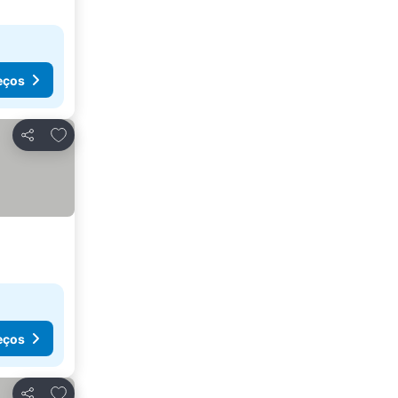
eços
Adicionar aos favoritos
Partilhar
eços
Adicionar aos favoritos