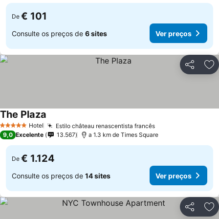
€ 101
De
Consulte os preços de
6 sites
Ver preços
Partilhar
Ad
The Plaza
Hotel
Estilo château renascentista francês
5 Estrelas
9,0
Excelente
13.567
a 1.3 km de Times Square
€ 1.124
De
Consulte os preços de
14 sites
Ver preços
Partilhar
Ad