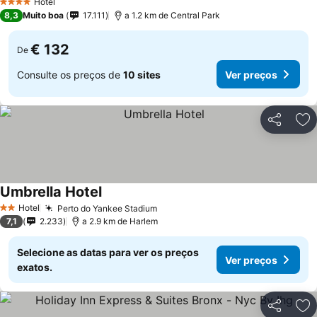
Hotel
4 Estrelas
8,3
Muito boa
17.111
a 1.2 km de Central Park
€ 132
De
Consulte os preços de
10 sites
Ver preços
Partilhar
Ad
Umbrella Hotel
Hotel
Perto do Yankee Stadium
2 Estrelas
7,1
2.233
a 2.9 km de Harlem
Selecione as datas para ver os preços
Ver preços
exatos.
Partilhar
Ad