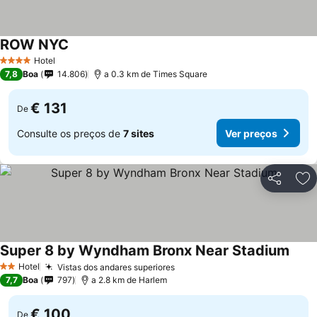
ROW NYC
Hotel
4 Estrelas
7,8
Boa
14.806
a 0.3 km de Times Square
€ 131
De
Consulte os preços de
7 sites
Ver preços
Partilhar
Ad
Super 8 by Wyndham Bronx Near Stadium
Hotel
Vistas dos andares superiores
2 Estrelas
7,7
Boa
797
a 2.8 km de Harlem
€ 100
De