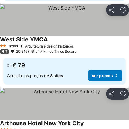
Partilhar
Ad
West Side YMCA
Hostel
Arquitetura e design históricos
2 Estrelas
6,7
20.545
a 1.7 km de Times Square
€ 79
De
Consulte os preços de
8 sites
Ver preços
Partilhar
Ad
Arthouse Hotel New York City