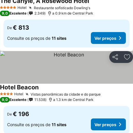
The Carlyle, A Rosewood Hotel
Hotel
Restaurante sofisticado Dowling's
5 Estrelas
9,0
Excelente
2.349
a 0.9 km de Central Park
€ 813
De
Consulte os preços de
11 sites
Ver preços
Partilhar
Ad
Hotel Beacon
Hotel
Vistas panorâmicas da cidade e do parque
4 Estrelas
9,0
Excelente
11.538
a 1.3 km de Central Park
€ 196
De
Consulte os preços de
11 sites
Ver preços