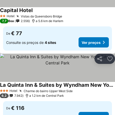
Capital Hotel
Hotel
Vistas da Queensboro Bridge
2 Estrelas
7,7
Boa
2.556
a 5.6 km de Harlem
€ 77
De
Consulte os preços de
4 sites
Ver preços
Partilhar
Ad
La Quinta Inn & Suites by Wyndham New York City Central Park
Hotel
Charme do bairro Upper West Side
3 Estrelas
6,2
7.942
a 1.2 km de Central Park
€ 116
De