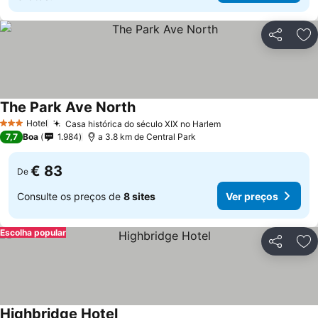
Partilhar
Ad
The Park Ave North
Hotel
Casa histórica do século XIX no Harlem
3 Estrelas
7,7
Boa
1.984
a 3.8 km de Central Park
€ 83
De
Consulte os preços de
8 sites
Ver preços
Escolha popular
Partilhar
Ad
Highbridge Hotel