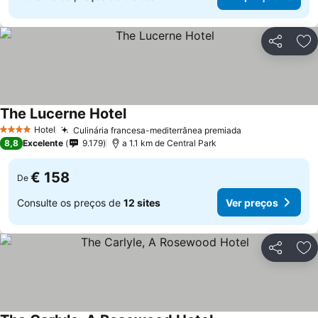
Partilhar
Ad
The Lucerne Hotel
Hotel
Culinária francesa-mediterrânea premiada
4 Estrelas
8,8
Excelente
9.179
a 1.1 km de Central Park
€ 158
De
Consulte os preços de
12 sites
Ver preços
Partilhar
Ad