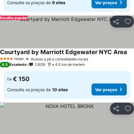
Consulte os preços de
9 sites
Ver preços
Escolha popular
Partilhar
Ad
Courtyard by Marriott Edgewater NYC Area
Hotel
Acesso a pé a comodidades locais
4 Estrelas
8,5
Excelente
2.829
a 4.0 km de Harlem
€ 150
De
Consulte os preços de
10 sites
Ver preços
Partilhar
Ad