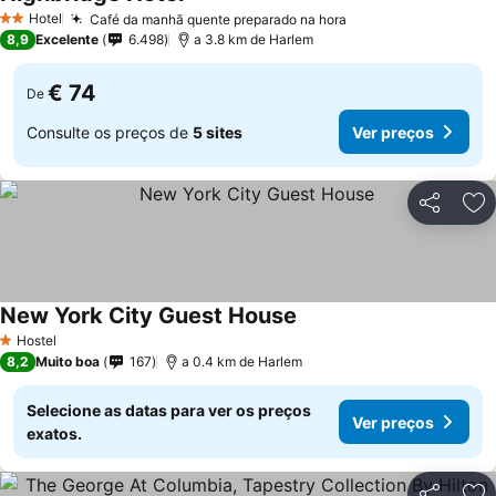
Hotel
Café da manhã quente preparado na hora
2 Estrelas
8,9
Excelente
6.498
a 3.8 km de Harlem
€ 74
De
Consulte os preços de
5 sites
Ver preços
Partilhar
Ad
New York City Guest House
Hostel
1 Estrelas
8,2
Muito boa
167
a 0.4 km de Harlem
Selecione as datas para ver os preços
Ver preços
exatos.