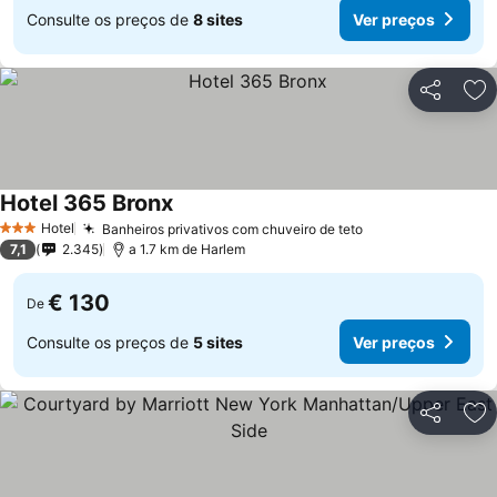
Consulte os preços de
8 sites
Ver preços
Partilhar
Ad
Hotel 365 Bronx
Hotel
Banheiros privativos com chuveiro de teto
3 Estrelas
7,1
2.345
a 1.7 km de Harlem
€ 130
De
Consulte os preços de
5 sites
Ver preços
Partilhar
Ad