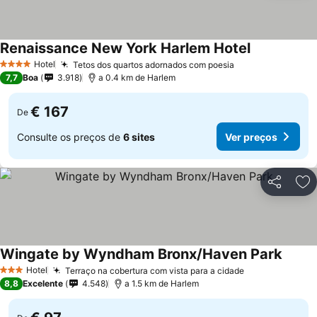
Renaissance New York Harlem Hotel
Hotel
Tetos dos quartos adornados com poesia
4 Estrelas
7,7
Boa
3.918
a 0.4 km de Harlem
€ 167
De
Consulte os preços de
6 sites
Ver preços
Partilhar
Ad
Wingate by Wyndham Bronx/Haven Park
Hotel
Terraço na cobertura com vista para a cidade
3 Estrelas
8,8
Excelente
4.548
a 1.5 km de Harlem