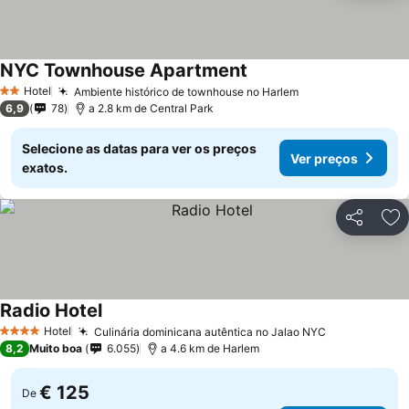
NYC Townhouse Apartment
Hotel
Ambiente histórico de townhouse no Harlem
2 Estrelas
6,9
78
a 2.8 km de Central Park
Selecione as datas para ver os preços
Ver preços
exatos.
Partilhar
Ad
Radio Hotel
Hotel
Culinária dominicana autêntica no Jalao NYC
4 Estrelas
8,2
Muito boa
6.055
a 4.6 km de Harlem
€ 125
De