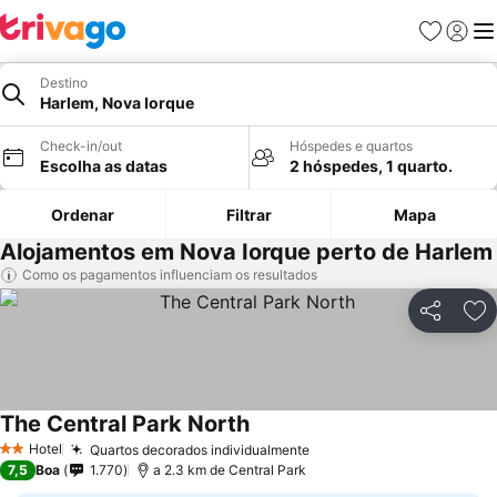
Favoritos
Iniciar
Me
Destino
Harlem, Nova Iorque
Check-in/out
Hóspedes e quartos
Escolha as datas
2 hóspedes, 1 quarto.
Ordenar
Filtrar
Mapa
Alojamentos em Nova Iorque perto de Harlem
Como os pagamentos influenciam os resultados
Partilhar
Ad
The Central Park North
Hotel
Quartos decorados individualmente
2 Estrelas
7,5
Boa
1.770
a 2.3 km de Central Park