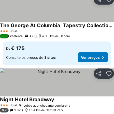
Partilhar
Ad
The George At Columbia, Tapestry Collection By Hilton
Hotel
3 Estrelas
8,9
Excelente
473
a 0.9 km de Harlem
€ 175
De
Consulte os preços de
3 sites
Ver preços
Partilhar
Ad
Night Hotel Broadway
Hotel
Lobby aconchegante com lareira
3 Estrelas
6,7
9.871
a 1.4 km de Central Park