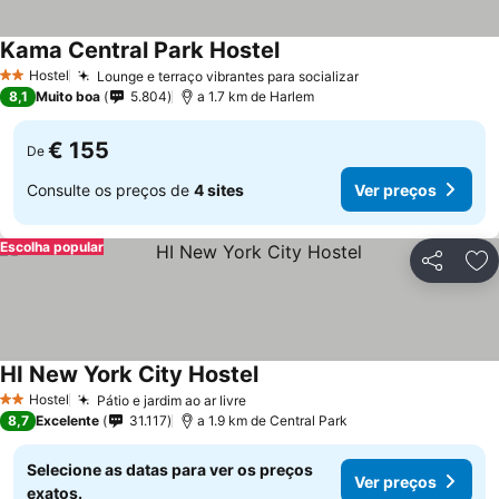
Kama Central Park Hostel
Hostel
Lounge e terraço vibrantes para socializar
2 Estrelas
8,1
Muito boa
5.804
a 1.7 km de Harlem
€ 155
De
Consulte os preços de
4 sites
Ver preços
Escolha popular
Partilhar
Ad
HI New York City Hostel
Hostel
Pátio e jardim ao ar livre
2 Estrelas
8,7
Excelente
31.117
a 1.9 km de Central Park
Selecione as datas para ver os preços
Ver preços
exatos.