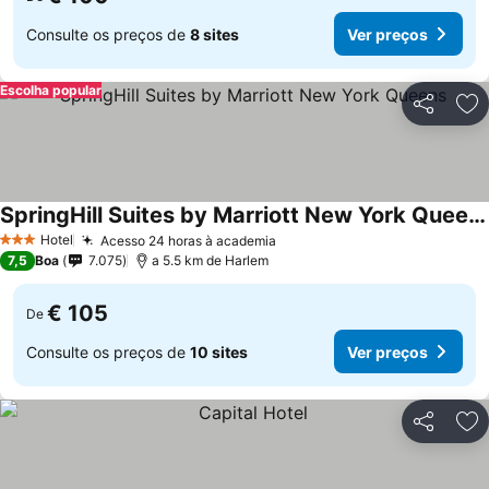
Consulte os preços de
8 sites
Ver preços
Escolha popular
Partilhar
Ad
SpringHill Suites by Marriott New York Queens
Hotel
Acesso 24 horas à academia
3 Estrelas
7,5
Boa
7.075
a 5.5 km de Harlem
€ 105
De
Consulte os preços de
10 sites
Ver preços
Partilhar
Ad