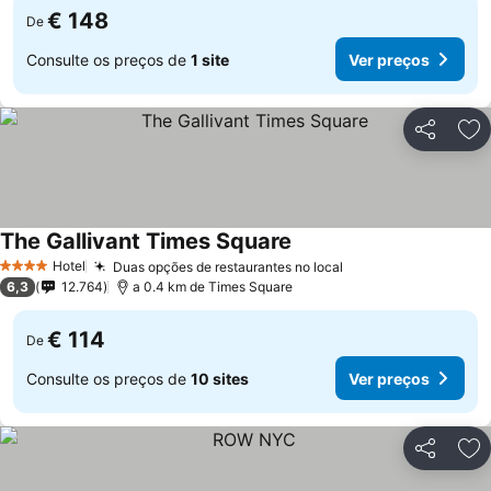
€ 148
De
Consulte os preços de
1 site
Ver preços
Partilhar
Ad
The Gallivant Times Square
Hotel
Duas opções de restaurantes no local
4 Estrelas
6,3
12.764
a 0.4 km de Times Square
€ 114
De
Consulte os preços de
10 sites
Ver preços
Partilhar
Ad