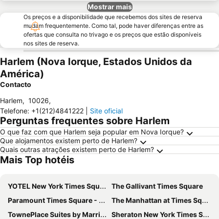
Mostrar mais
Os preços e a disponibilidade que recebemos dos sites de reserva
mudam frequentemente. Como tal, pode haver diferenças entre as
ofertas que consulta no trivago e os preços que estão disponíveis
nos sites de reserva.
Harlem (Nova Iorque, Estados Unidos da
América)
Contacto
Harlem
,
10026
,
Telefone
:
+1(212)4841222
|
Site oficial
Perguntas frequentes sobre Harlem
O que faz com que Harlem seja popular em Nova Iorque?
Que alojamentos existem perto de Harlem?
Quais outras atrações existem perto de Harlem?
Mais Top hotéis
YOTEL New York Times Square
The Gallivant Times Square
Paramount Times Square - A Generator Hotel
The Manhattan at Times Square Hotel
TownePlace Suites by Marriott New York Long Island City/Manhattan View
Sheraton New York Times Square Hotel