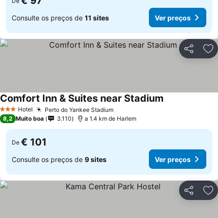
€ 97
De
Consulte os preços de
11 sites
Ver preços
Partilhar
Ad
Comfort Inn & Suites near Stadium
Hotel
Perto do Yankee Stadium
3 Estrelas
8,2
Muito boa
3.110
a 1.4 km de Harlem
€ 101
De
Consulte os preços de
9 sites
Ver preços
Partilhar
Ad