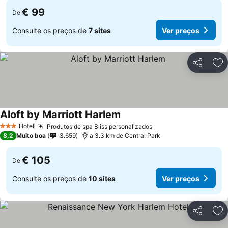
€ 99
De
Consulte os preços de
7 sites
Ver preços
Partilhar
Ad
Aloft by Marriott Harlem
Hotel
Produtos de spa Bliss personalizados
3 Estrelas
8,2
Muito boa
3.659
a 3.3 km de Central Park
€ 105
De
Consulte os preços de
10 sites
Ver preços
Partilhar
Ad