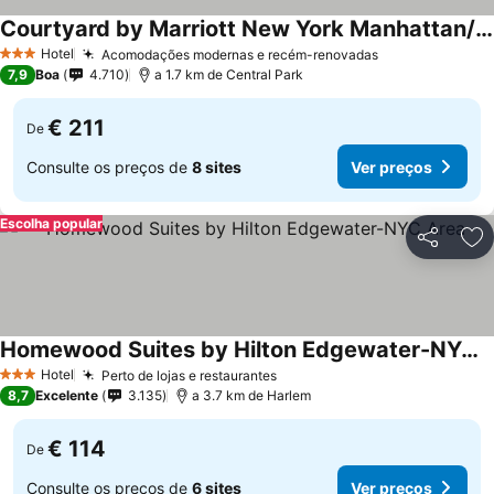
Courtyard by Marriott New York Manhattan/Upper East Side
Hotel
Acomodações modernas e recém-renovadas
3 Estrelas
7,9
Boa
4.710
a 1.7 km de Central Park
€ 211
De
Consulte os preços de
8 sites
Ver preços
Escolha popular
Partilhar
Ad
Homewood Suites by Hilton Edgewater-NYC Area
Hotel
Perto de lojas e restaurantes
3 Estrelas
8,7
Excelente
3.135
a 3.7 km de Harlem
€ 114
De
Consulte os preços de
6 sites
Ver preços