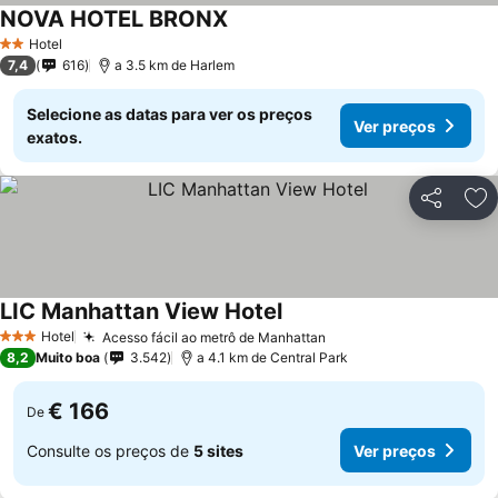
NOVA HOTEL BRONX
Hotel
2 Estrelas
7,4
616
a 3.5 km de Harlem
Selecione as datas para ver os preços
Ver preços
exatos.
Partilhar
Ad
LIC Manhattan View Hotel
Hotel
Acesso fácil ao metrô de Manhattan
3 Estrelas
8,2
Muito boa
3.542
a 4.1 km de Central Park
€ 166
De
Consulte os preços de
5 sites
Ver preços