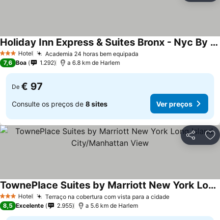
Holiday Inn Express & Suites Bronx - Nyc By Ihg
Hotel
Academia 24 horas bem equipada
3 Estrelas
7,6
Boa
1.292
a 6.8 km de Harlem
€ 97
De
Consulte os preços de
8 sites
Ver preços
Partilhar
Ad
TownePlace Suites by Marriott New York Long Island City/Manhattan View
Hotel
Terraço na cobertura com vista para a cidade
3 Estrelas
8,5
Excelente
2.955
a 5.6 km de Harlem