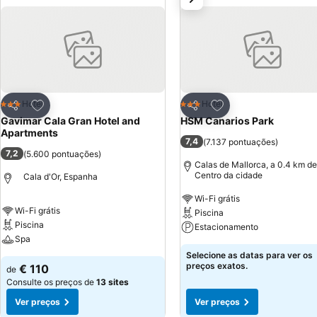
Adicionar aos favoritos
Adicionar aos favor
Hotel
Hotel
3 Estrelas
3 Estrelas
Partilhar
Partilhar
Gavimar Cala Gran Hotel and
HSM Canarios Park
Apartments
7,4
(
7.137 pontuações
)
7,2
(
5.600 pontuações
)
Calas de Mallorca, a 0.4 km de
Centro da cidade
Cala d'Or, Espanha
Wi-Fi grátis
Wi-Fi grátis
Piscina
Piscina
Estacionamento
Spa
Selecione as datas para ver os
preços exatos.
€ 110
de
Consulte os preços de
13 sites
Ver preços
Ver preços