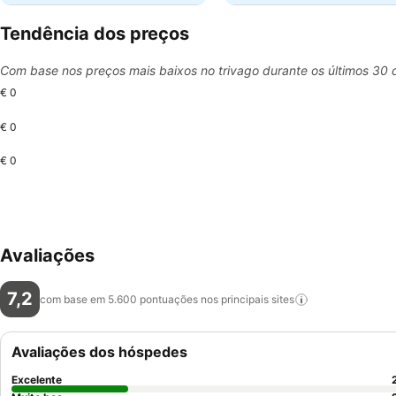
Tendência dos preços
Com base nos preços mais baixos no trivago durante os últimos 30 
€ 0
€ 0
€ 0
Avaliações
7,2
com base em 5.600 pontuações nos principais
sites
Avaliações dos hóspedes
Excelente