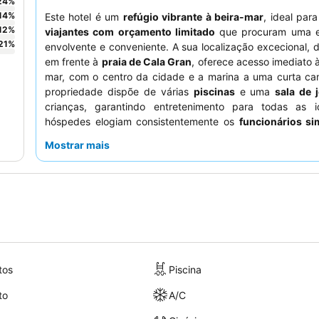
24
%
14
%
Este hotel é um
refúgio vibrante à beira-mar
, ideal par
12
%
viajantes com orçamento limitado
que procuram uma e
21
%
envolvente e conveniente. A sua localização excecional, 
em frente à
praia de Cala Gran
, oferece acesso imediato à
mar, com o centro da cidade e a marina a uma curta ca
propriedade dispõe de várias
piscinas
e uma
sala de 
crianças, garantindo entretenimento para todas as 
hóspedes elogiam consistentemente os
funcionários si
eficientes
e o farto
buffet
com uma ampla seleção de o
Mostrar mais
todas as refeições. Para uma experiência mais tranquila
solicitar um quarto longe da rua para minimizar 
entretenimento noturno.
tos
Piscina
to
A/C