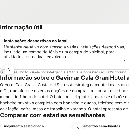
Informação útil
Instalações desportivas no local
Mantenha-se ativo com acesso a várias instalações desportivas,
incluindo um campo de ténis e um campo de voleibol, para
atividades recreativas envolventes.
Este resumo foi criado por inteligência artificial e pode não ser 100% correto.
Informação sobre o Gavimar Cala Gran Hotel
O Hotel Cala Gran - Costa del Sur está estrategicamente localizado
d'Or, que oferece diversas opções de compras, restaurantes e bares
menos de 1 hora do hotel. O hotel possui quatro andares e dispõe de
banheiro privativo completo com banheira e ducha, telefone com disca
calefação, cofre, mesa de trabalho e varanda. O hotel apresenta de
Comparar com estadias semelhantes
cafeteria, bar, restaurante, cafeteria, serviço de lavanderia, serviço 
piscina infantil, tênis de mesa, academia, arco e flecha, quadra de vô
Alojamento selecionado
Alojamentos semelhantes
próximo