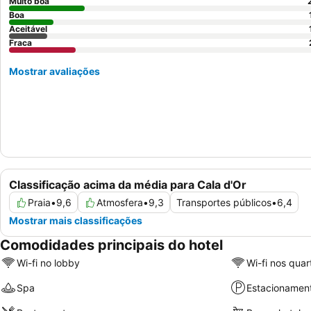
Muito boa
Boa
Aceitável
Fraca
Mostrar avaliações
Classificação acima da média para Cala d'Or
Praia
•
9,6
Atmosfera
•
9,3
Transportes públicos
•
6,4
Mostrar mais classificações
Comodidades principais do hotel
Wi-fi no lobby
Wi-fi nos quar
Spa
Estacionamen