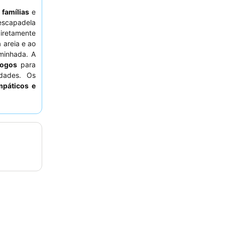
a
famílias
e
scapadela
diretamente
 areia e ao
minhada. A
jogos
para
idades. Os
mpáticos e
pções para
, considere
o ruído do