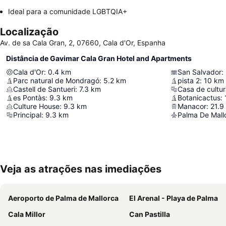
Ideal para a comunidade LGBTQIA+
Localização
Av. de sa Cala Gran, 2, 07660, Cala d'Or, Espanha
Distância de Gavimar Cala Gran Hotel and Apartments
Cala d'Or
:
0.4
km
San Salvador
:
Parc natural de Mondragó
:
5.2
km
pista 2
:
10
km
Castell de Santueri
:
7.3
km
Casa de cultu
es Pontàs
:
9.3
km
Botanicactus
:
Culture House
:
9.3
km
Manacor
:
21.9
Principal
:
9.3
km
Palma De Mallo
Veja as atrações nas imediações
Aeroporto de Palma de Mallorca
El Arenal - Playa de Palma
Cala Millor
Can Pastilla