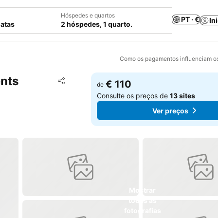
Hóspedes e quartos
PT · €
In
datas
2 hóspedes, 1 quarto.
Como os pagamentos influenciam os
nts
Adicionar aos favoritos
€ 110
de
Partilhar
Consulte os preços de
13 sites
Ver preços