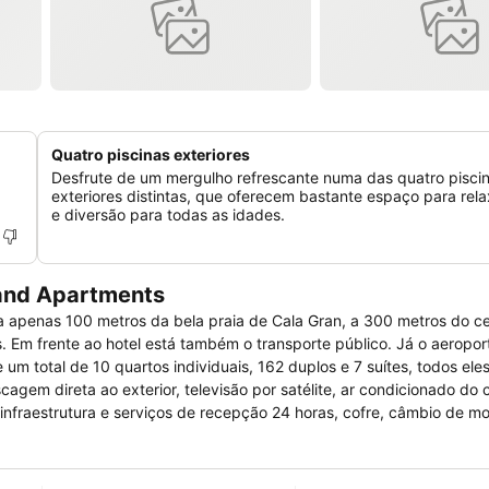
Quatro piscinas exteriores
Desfrute de um mergulho refrescante numa das quatro pisci
exteriores distintas, que oferecem bastante espaço para re
e diversão para todas as idades.
 and Apartments
 a apenas 100 metros da bela praia de Cala Gran, a 300 metros do c
. Em frente ao hotel está também o transporte público. Já o aeropor
 um total de 10 quartos individuais, 162 duplos e 7 suítes, todos el
gem direta ao exterior, televisão por satélite, ar condicionado do c
 infraestrutura e serviços de recepção 24 horas, cofre, câmbio de m
médico, aluguel de bicicleta, piscina ao ar livre, piscina coberta clim
lei, bilhar, atividade de animação, mini golfe e muito mais.