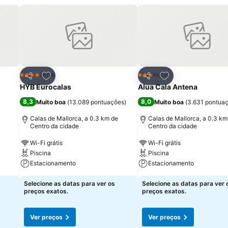
itos
Adicionar aos favoritos
Adicionar aos fav
Hotel
Hotel
4 Estrelas
3 Estrelas
Partilhar
Partilhar
HYB Eurocalas
Alua Cala Antena
8,3
8,0
Muito boa
(
13.089 pontuações
)
Muito boa
(
3.631 pontua
Calas de Mallorca, a 0.3 km de
Calas de Mallorca, a 0.3 km
Centro da cidade
Centro da cidade
Wi-Fi grátis
Wi-Fi grátis
Piscina
Piscina
Estacionamento
Estacionamento
Selecione as datas para ver os
Selecione as datas para ver 
preços exatos.
preços exatos.
Ver preços
Ver preços