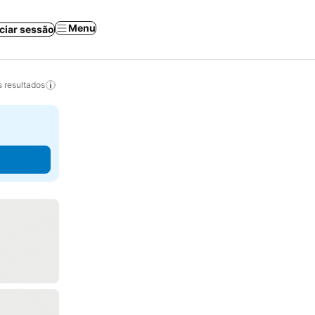
Menu
iciar sessão
 resultados