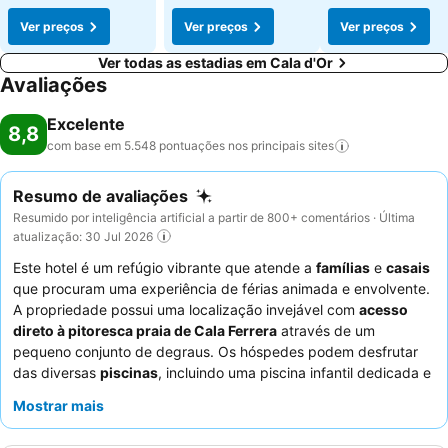
Ver preços
Ver preços
Ver preços
Ver todas as estadias em Cala d'Or
Avaliações
Excelente
8,8
com base em 5.548 pontuações nos principais
sites
Resumo de avaliações
Resumido por inteligência artificial a partir de 800+ comentários · Última
atualização: 30 Jul 2026
Este hotel é um refúgio vibrante que atende a
famílias
e
casais
que procuram uma experiência de férias animada e envolvente.
A propriedade possui uma localização invejável com
acesso
direto à pitoresca praia de Cala Ferrera
através de um
pequeno conjunto de degraus. Os hóspedes podem desfrutar
das diversas
piscinas
, incluindo uma piscina infantil dedicada e
uma secção apenas para adultos para maior tranquilidade. A
Mostrar mais
simpatia excecional do
staff
e o delicioso e variado buffet,
principalmente o pequeno-almoço, recebem consistentemente