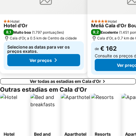
Sa Font de Sa Cala
Serra de Tramontana
Plaża Sa Torre
Cala Ferrera
Parque Natural de Modragó
Son Moll
Hotel
Hotel
2 Estrelas
5 Estrelas
Hotel d'Or
Meliá Cala d'Or Bo
8,1
9,2
Muito boa
(
1.797 pontuações
)
Excelente
(
1.451 po
Cala d'Or, a 0.5 km de Centro da cidade
Cala d'Or, a 0.7 km de
Selecione as datas para ver os
€ 162
de
preços exatos.
Consulte os preços 
Ver preços
Ver preç
Ver todas as estadias em Cala d'Or
Outras estadias em Cala d'Or
Hotel
Bed and
Aparthotel
Resorts
Apar