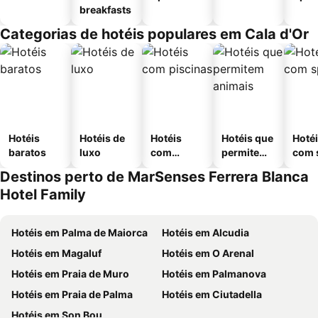
breakfasts
Categorias de hotéis populares em Cala d'Or
Hotéis
Hotéis de
Hotéis
Hotéis que
Hoté
baratos
luxo
com
permitem
com 
piscinas
animais
Destinos perto de MarSenses Ferrera Blanca
Hotel Family
Hotéis em Palma de Maiorca
Hotéis em Alcudia
Hotéis em Magaluf
Hotéis em O Arenal
Hotéis em Praia de Muro
Hotéis em Palmanova
Hotéis em Praia de Palma
Hotéis em Ciutadella
Hotéis em Son Bou