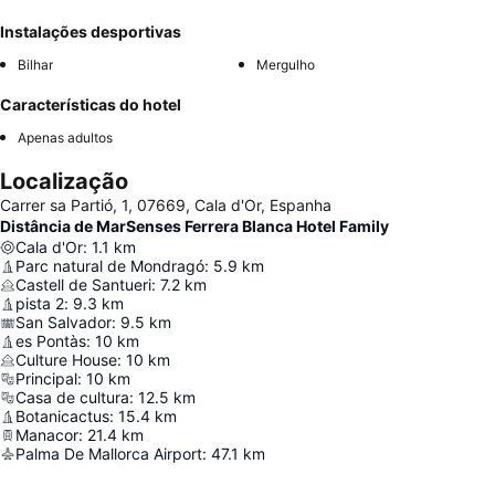
Instalações desportivas
Bilhar
Mergulho
Características do hotel
Apenas adultos
Localização
Carrer sa Partió, 1, 07669, Cala d'Or, Espanha
Distância de MarSenses Ferrera Blanca Hotel Family
Cala d'Or
:
1.1
km
Parc natural de Mondragó
:
5.9
km
Castell de Santueri
:
7.2
km
pista 2
:
9.3
km
San Salvador
:
9.5
km
es Pontàs
:
10
km
Culture House
:
10
km
Principal
:
10
km
Casa de cultura
:
12.5
km
Botanicactus
:
15.4
km
Manacor
:
21.4
km
Palma De Mallorca Airport
:
47.1
km