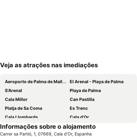
Veja as atrações nas imediações
Ampliar mapa
Aeroporto de Palma de Mallorca
El Arenal - Playa de Palma
S'Arenal
Playa de Palma
Cala Millor
Can Pastilla
Platja de Sa Coma
Es Trenc
Cala Llombards
Cala d'Or
Informações sobre o alojamento
Can Picafort
Cala Marçal
Carrer sa Partió, 1, 07669, Cala d'Or, Espanha
Riu Centre Palace
Cala Antena