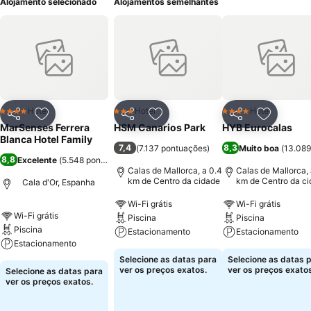
Alojamento selecionado
Alojamentos semelhantes
Hotel
Hotel
Hotel
4 Estrelas
3 Estrelas
4 Estrelas
Partilhar
Adicionar aos favoritos
Partilhar
Adicionar aos favoritos
Partilhar
Adicionar
MarSenses Ferrera
HSM Canarios Park
HYB Eurocalas
Blanca Hotel Family
7,4
8,3
(
7.137 pontuações
)
Muito boa
(
13.089
8,8
Excelente
(
5.548 pontuações
)
Calas de Mallorca, a 0.4
Calas de Mallorca, 
km de Centro da cidade
km de Centro da c
Cala d'Or, Espanha
Wi-Fi grátis
Wi-Fi grátis
Wi-Fi grátis
Piscina
Piscina
Piscina
Estacionamento
Estacionamento
Estacionamento
Selecione as datas para
Selecione as datas 
ver os preços exatos.
ver os preços exatos
Selecione as datas para
ver os preços exatos.