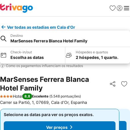
Favoritos
Iniciar
Me
Ver todas as estadias em Cala d'Or
Destino
MarSenses Ferrera Blanca Hotel Family
Check-in/out
Hóspedes e quartos
Escolha as datas
2 hóspedes, 1 quarto.
Como os pagamentos influenciam os resultados
MarSenses Ferrera Blanca
Hotel Family
Partilhar
Ad
Hotel
8,8
Excelente
(
5.548 pontuações
)
4 Estrelas
Carrer sa Partió, 1, 07669, Cala d'Or, Espanha
Selecione as datas para ver os preços exatos.
Selecione as datas para ver os preços exatos.
Ver preços
Ver preços