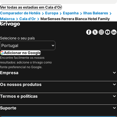
Ver todas as estadias em Cala d'Or
Comparador de Hotéis
Europa
Espanha
Ilhas Baleares
Maiorca
Cala d'Or
MarSenses Ferrera Blanca Hotel Family
Facebook
Twitter
Insta
Yo
Selecione o seu país
Adicionar no Google
Encontre facilmente os nossos
resultados: adicione o trivago como
fonte preferencial no Google.
Empresa
Os nossos produtos
Termos e políticas
Suporte