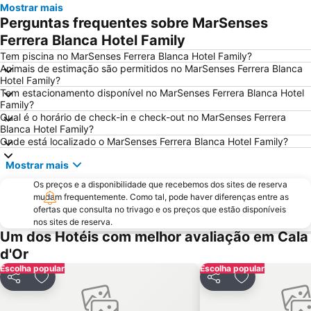
Mostrar mais
Parc Natural de s'Albufera de Mallorca
Cala Gran
Perguntas frequentes sobre MarSenses
Cala Esmeralda
S´Illot - Cala Moreja
Ferrera Blanca Hotel Family
Placa Major
Ballonfahrt mit All in One Mallorca
Tem piscina no MarSenses Ferrera Blanca Hotel Family?
Animais de estimação são permitidos no MarSenses Ferrera Blanca
Cala Agulla
Cala Santanyi
Hotel Family?
Tem estacionamento disponível no MarSenses Ferrera Blanca Hotel
Aqualand
Les Meravelles
Family?
S´Arenal
Cala Pi' de Llucmajor
Qual é o horário de check-in e check-out no MarSenses Ferrera
Blanca Hotel Family?
Arenal de sa Canova
Playa de Cala Mondragò
Onde está localizado o MarSenses Ferrera Blanca Hotel Family?
Sant Jordi
Pabisa Beach Club
Mostrar mais
Club Marítim San Antonio de la Playa
Mega Park
Os preços e a disponibilidade que recebemos dos sites de reserva
Palma Aquarium
Ses Covetes
mudam frequentemente. Como tal, pode haver diferenças entre as
ofertas que consulta no trivago e os preços que estão disponíveis
Club Náutico Cala Ratjada
Ballermann 6
nos sites de reserva.
Um dos Hotéis com melhor avaliação em Cala
RIU Center
Playa Son Baulo
d'Or
Puerto Deportivo Marina de Cala d'Or
Caló de ses Egos
Escolha popular
Escolha popular
Puerto de El Arenal-Club Náutico
Cala Estància
Partilhar
Adicionar aos favoritos
Partilhar
Adicionar aos
Portocristo
Platja de Canyamel