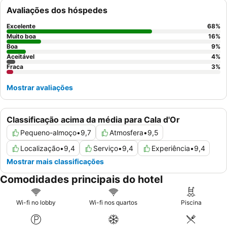
muitos elogios. Para as melhores vistas e uma estadia mais
Avaliações dos hóspedes
relaxante, considere solicitar um quarto num andar superior ou
com vista para o jardim.
Excelente
68
%
Muito boa
16
%
Boa
9
%
Aceitável
4
%
Fraca
3
%
Mostrar avaliações
Classificação acima da média para Cala d'Or
Pequeno-almoço
•
9,7
Atmosfera
•
9,5
Localização
•
9,4
Serviço
•
9,4
Experiência
•
9,4
Mostrar mais classificações
Comodidades principais do hotel
Wi-fi no lobby
Wi-fi nos quartos
Piscina