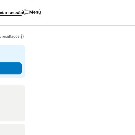
Menu
iciar sessão
 resultados