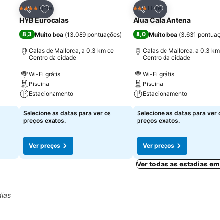
itos
Adicionar aos favoritos
Adicionar aos fav
Hotel
Hotel
4 Estrelas
3 Estrelas
Partilhar
Partilhar
HYB Eurocalas
Alua Cala Antena
8,3
8,0
Muito boa
(
13.089 pontuações
)
Muito boa
(
3.631 pontua
Calas de Mallorca, a 0.3 km de
Calas de Mallorca, a 0.3 km
Centro da cidade
Centro da cidade
Wi-Fi grátis
Wi-Fi grátis
Piscina
Piscina
Estacionamento
Estacionamento
Selecione as datas para ver os
Selecione as datas para ver 
preços exatos.
preços exatos.
Ver preços
Ver preços
Ver todas as estadias em
dias