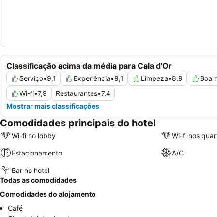
Classificação acima da média para Cala d'Or
Serviço
•
9,1
Experiência
•
9,1
Limpeza
•
8,9
Boa r
Wi-fi
•
7,9
Restaurantes
•
7,4
Mostrar mais classificações
Comodidades principais do hotel
Wi-fi no lobby
Wi-fi nos quar
Estacionamento
A/C
Bar no hotel
Todas as comodidades
Comodidades do alojamento
Café