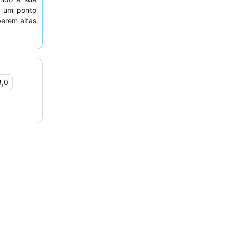
é um ponto
berem altas
ntando uma
periência
quarto com
8,0