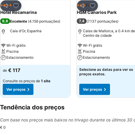
Adicionar aos favoritos
Adicionar aos favor
Hotel
Hotel
4 Estrelas
3 Estrelas
Partilhar
Partilhar
Hotel Rocamarina
HSM Canarios Park
8,6
7,4
Excelente
(
4.156 pontuações
)
(
7.137 pontuações
)
Cala d'Or, Espanha
Calas de Mallorca, a 0.4 km de
Centro da cidade
Wi-Fi grátis
Wi-Fi grátis
Piscina
Piscina
Estacionamento
Estacionamento
€ 117
Selecione as datas para ver os
de
preços exatos.
Consulte os preços de
1 site
Ver preços
Ver preços
Tendência dos preços
Com base nos preços mais baixos no trivago durante os últimos 30 
€ 0