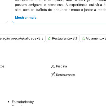
postura amigável e atenciosa. A experiência culinária 
alto, com os buffets de pequeno-almoço e jantar a rece
classificações pela sua variedade e qualidade, aprese
Mostrar mais
popular
estação de show cooking
. Para uma ex
verdadeiramente relaxante, considere reservar um 
varanda
para vistas apelativas e bastante espaço.
elação preço/qualidade
•
8,3
Restaurante
•
8,1
Alojamento
•
tos
Piscina
Restaurante
Entrada/lobby