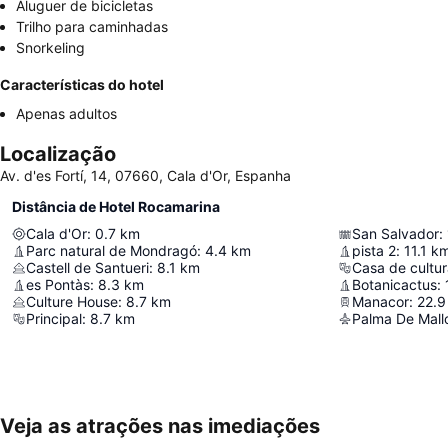
Aluguer de bicicletas
Trilho para caminhadas
Snorkeling
Características do hotel
Apenas adultos
Localização
Av. d'es Fortí, 14, 07660, Cala d'Or, Espanha
Distância de Hotel Rocamarina
Cala d'Or
:
0.7
km
San Salvador
:
Parc natural de Mondragó
:
4.4
km
pista 2
:
11.1
k
Castell de Santueri
:
8.1
km
Casa de cultu
es Pontàs
:
8.3
km
Botanicactus
:
Culture House
:
8.7
km
Manacor
:
22.9
Principal
:
8.7
km
Palma De Mallo
Veja as atrações nas imediações