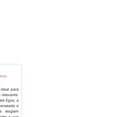
ltima
 ideal para
relaxante.
la Egos, a
 enseada e
s elogiam
ando a sua