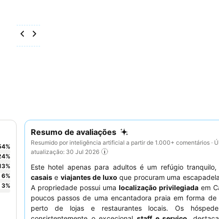
Resumo de avaliações
Resumido por inteligência artificial a partir de 1.000+ comentários · Ú
54
%
atualização: 30 Jul 2026
24
%
13
%
Este hotel apenas para adultos é um refúgio tranquilo,
6
%
casais
e
viajantes de luxo
que procuram uma escapadela 
3
%
A propriedade possui uma
localização privilegiada
em Ca
poucos passos de uma encantadora praia em forma de
perto de lojas e restaurantes locais. Os hóspede
consistentemente o excecional
staff e serviço
, destac