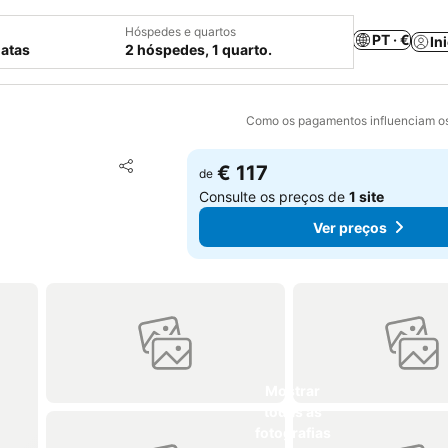
Hóspedes e quartos
PT · €
In
datas
2 hóspedes, 1 quarto.
Como os pagamentos influenciam os
Adicionar aos favoritos
€ 117
de
Partilhar
Consulte os preços de
1 site
Ver preços