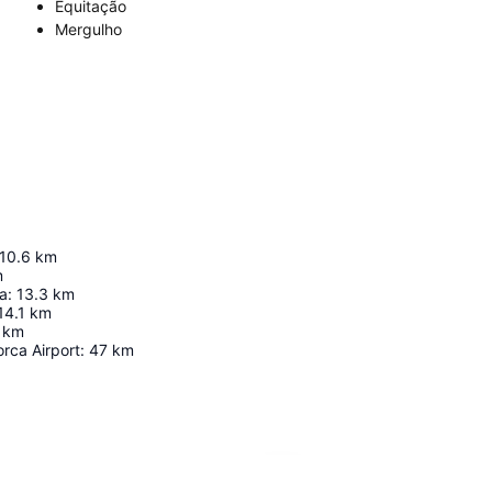
Equitação
Mergulho
10.6
km
m
ra
:
13.3
km
14.1
km
km
rca Airport
:
47
km
Ampliar mapa