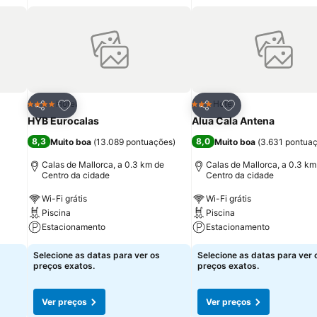
itos
Adicionar aos favoritos
Adicionar aos fav
Hotel
Hotel
4 Estrelas
3 Estrelas
Partilhar
Partilhar
HYB Eurocalas
Alua Cala Antena
8,3
8,0
Muito boa
(
13.089 pontuações
)
Muito boa
(
3.631 pontua
Calas de Mallorca, a 0.3 km de
Calas de Mallorca, a 0.3 km
Centro da cidade
Centro da cidade
Wi-Fi grátis
Wi-Fi grátis
Piscina
Piscina
Estacionamento
Estacionamento
Selecione as datas para ver os
Selecione as datas para ver 
preços exatos.
preços exatos.
Ver preços
Ver preços