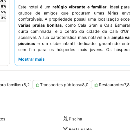
24
%
8
%
Este hotel é um
refúgio vibrante e familiar
, ideal para
5
%
grupos de amigos que procuram umas férias envo
3
%
confortáveis. A propriedade possui uma localização exc
várias praias bonitas
, como Cala Gran e Cala Esmera
curta caminhada, e o centro da cidade de Cala d'Or 
acessível. A sua característica mais notável é a
ampla va
piscinas
e um clube infantil dedicado, garantindo entr
sem fim para os hóspedes mais jovens. Os hóspede
consistentemente os
funcionários simpáticos e eficiente
Mostrar mais
de pequeno-almoço diversificado e de alta qualid
restaurante Picco no local a oferecer sushi e pizzas exceci
uma experiência verdadeiramente relaxante, considere r
quarto com uma área de estar separada para maior
ara famílias
•
8,2
Transportes públicos
•
8,0
Restaurante
•
7,8
conforto.
tos
Piscina
Restaurante