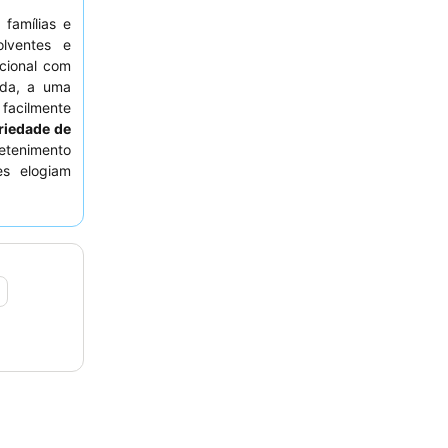
 famílias e
lventes e
ecional com
lda, a uma
facilmente
riedade de
etenimento
s elogiam
s
e o buffet
ade, com o
onais. Para
eservar um
 espaço e