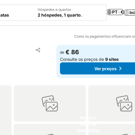
Hóspedes e quartos
PT · €
In
datas
2 hóspedes, 1 quarto.
Como os pagamentos influenciam os
Adicionar aos favoritos
€ 86
de
Partilhar
Consulte os preços de
9 sites
Ver preços