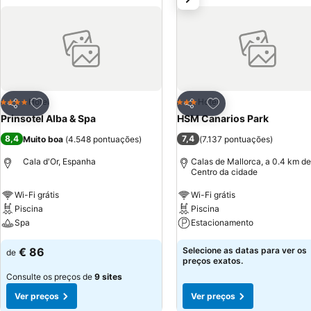
Adicionar aos favoritos
Adicionar aos favor
Hotel
Hotel
4 Estrelas
3 Estrelas
Partilhar
Partilhar
Prinsotel Alba & Spa
HSM Canarios Park
8,4
7,4
Muito boa
(
4.548 pontuações
)
(
7.137 pontuações
)
Cala d'Or, Espanha
Calas de Mallorca, a 0.4 km de
Centro da cidade
Wi-Fi grátis
Wi-Fi grátis
Piscina
Piscina
Spa
Estacionamento
€ 86
Selecione as datas para ver os
de
preços exatos.
Consulte os preços de
9 sites
Ver preços
Ver preços