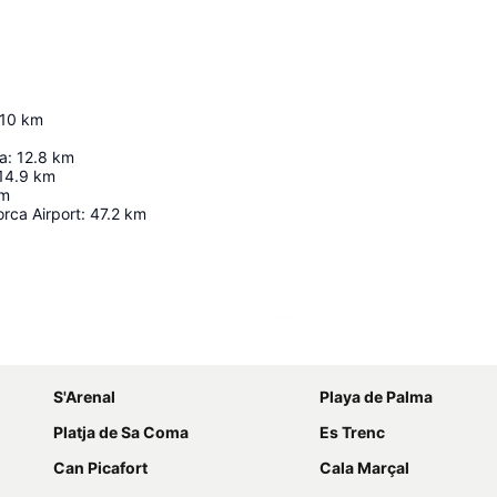
10
km
ra
:
12.8
km
14.9
km
m
rca Airport
:
47.2
km
Ampliar mapa
S'Arenal
Playa de Palma
Platja de Sa Coma
Es Trenc
Can Picafort
Cala Marçal