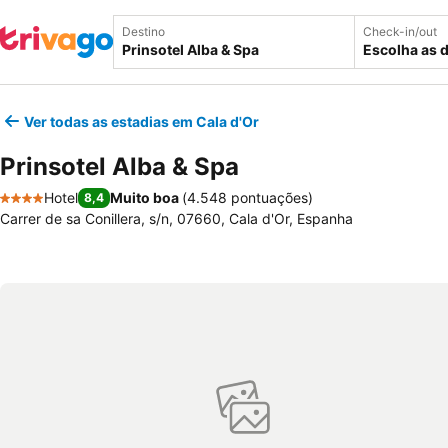
Destino
Check-in/out
Escolha as 
Ver todas as estadias em Cala d'Or
Prinsotel Alba & Spa
Hotel
Muito boa
(
4.548 pontuações
)
8,4
4 Estrelas
Carrer de sa Conillera, s/n, 07660, Cala d'Or, Espanha