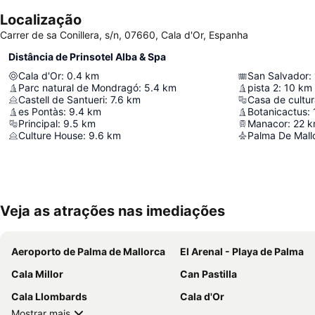
Localização
Carrer de sa Conillera, s/n, 07660, Cala d'Or, Espanha
Distância de Prinsotel Alba & Spa
Cala d'Or
:
0.4
km
San Salvador
:
Parc natural de Mondragó
:
5.4
km
pista 2
:
10
km
Castell de Santueri
:
7.6
km
Casa de cultu
es Pontàs
:
9.4
km
Botanicactus
:
Principal
:
9.5
km
Manacor
:
22
k
Culture House
:
9.6
km
Palma De Mallo
Veja as atrações nas imediações
Aeroporto de Palma de Mallorca
El Arenal - Playa de Palma
Cala Millor
Can Pastilla
Cala Llombards
Cala d'Or
Mostrar mais