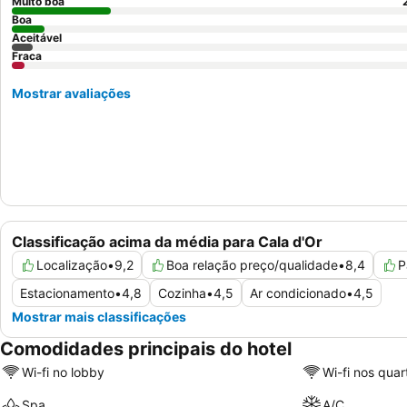
Muito boa
Boa
Aceitável
Fraca
Mostrar avaliações
Classificação acima da média para Cala d'Or
Localização
•
9,2
Boa relação preço/qualidade
•
8,4
P
Estacionamento
•
4,8
Cozinha
•
4,5
Ar condicionado
•
4,5
Mostrar mais classificações
Comodidades principais do hotel
Wi-fi no lobby
Wi-fi nos quar
Spa
A/C