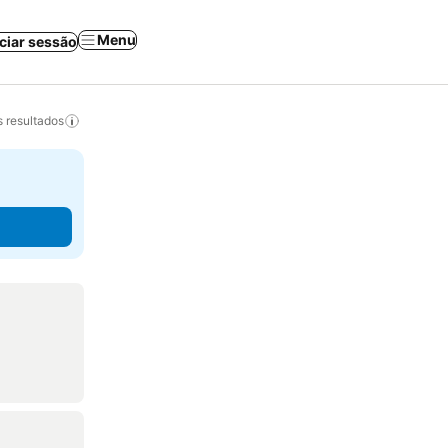
Menu
iciar sessão
 resultados