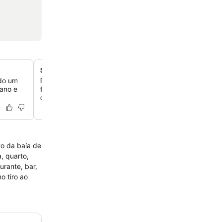
Spa completo com piscina coberta
ndo um
Relaxe no spa, que oferece massagens, tratamentos cor
iano e
faciais, uma piscina coberta e uma sauna para um reju
completo.
to da baía de
, quarto,
urante, bar,
o tiro ao