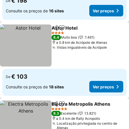
€ 198
De
Consulte os preços de
16 sites
Ver preços
Astor Hotel
Partilhar
Adicionar aos favoritos
4 Estrelas
8,4
Muito boa
7.461
a 0.8 km de Acrópole de Atenas
Vistas inigualáveis da Acrópole
€ 103
De
Consulte os preços de
18 sites
Ver preços
Electra Metropolis Athens
Partilhar
Adicionar aos favoritos
5 Estrelas
9,3
Excelente
13.821
a 0.4 km de Rally Acropolis
Localização privilegiada no centro de
Atenas