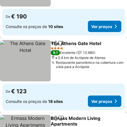
€ 190
De
Consulte os preços de
10 sites
Ver preços
The Athens Gate Hotel
Partilhar
Adicionar aos favoritos
4 Estrelas
9,1
Excelente
13.680
a 0.6 km de Acrópole de Atenas
Restaurante panorâmico na cobertura com
vista para a Acrópole
€ 123
De
Consulte os preços de
18 sites
Ver preços
Ermass Modern Living
Partilhar
Adicionar aos favoritos
Apartments