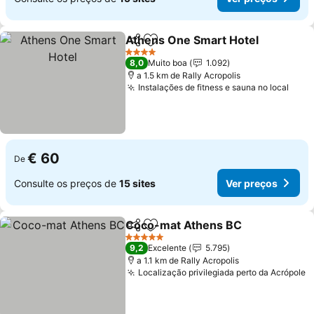
Athens One Smart Hotel
Partilhar
Adicionar aos favoritos
4 Estrelas
8,0
Muito boa
1.092
a 1.5 km de Rally Acropolis
Instalações de fitness e sauna no local
€ 60
De
Consulte os preços de
15 sites
Ver preços
Coco-mat Athens BC
Partilhar
Adicionar aos favoritos
5 Estrelas
9,2
Excelente
5.795
a 1.1 km de Rally Acropolis
Localização privilegiada perto da Acrópole