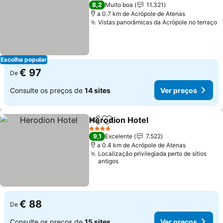
3 Estrelas
8,2
Muito boa
11.321
a 0.7 km de Acrópole de Atenas
Vistas panorâmicas da Acrópole no terraço
Escolha popular
€ 97
De
Consulte os preços de
14 sites
Ver preços
Herodion Hotel
Partilhar
Adicionar aos favoritos
4 Estrelas
9,1
Excelente
7.522
a 0.4 km de Acrópole de Atenas
Localização privilegiada perto de sítios
antigos
€ 88
De
Consulte os preços de
15 sites
Ver preços