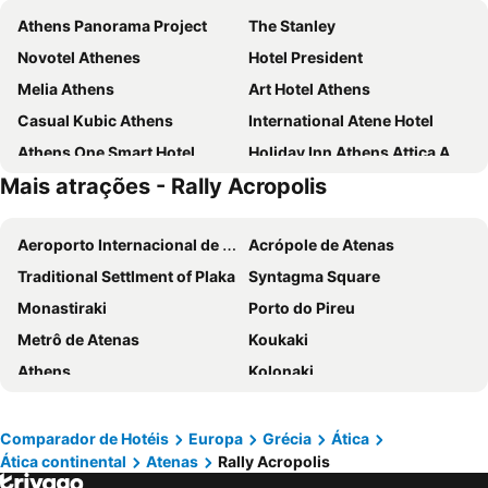
Athens Panorama Project
The Stanley
Novotel Athenes
Hotel President
Melia Athens
Art Hotel Athens
Casual Kubic Athens
International Atene Hotel
Athens One Smart Hotel
Holiday Inn Athens Attica Av. Airport West by IHG
Mais atrações - Rally Acropolis
Marina Hotel Athens
Zeus Wyndham Grand Athens
Breeze Boutique Athens
Sparta Team Hotel
Aeroporto Internacional de Atenas
Acrópole de Atenas
Athens Tiare by Mage Hotels
Amalia Hotel Athens
Traditional Settlment of Plaka
Syntagma Square
Acropolis View Hotel
Arion Athens Hotel
Monastiraki
Porto do Pireu
Parnon Hotel
Attalos Hotel
Metrô de Atenas
Koukaki
Central Hotel
Acropolis Hill Hotel
Athens
Kolonaki
Kimon Hotel Athens
Evita Asty
Loutraki
Adamas
Delphi Art Hotel
Boss Boutique Athens
Parthenon
Lavrio Port
Alassia Hotel
Titania Hotel
Comparador de Hotéis
Europa
Grécia
Ática
Ática continental
Atenas
Rally Acropolis
Psirri
Agios Prokopios
Athens Way Pop Art Hotel
Acropolis Museum Boutique Hotel