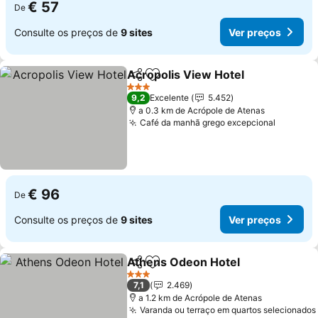
€ 57
De
Consulte os preços de
9 sites
Ver preços
Acropolis View Hotel
Partilhar
Adicionar aos favoritos
3 Estrelas
9,2
Excelente
5.452
a 0.3 km de Acrópole de Atenas
Café da manhã grego excepcional
€ 96
De
Consulte os preços de
9 sites
Ver preços
Athens Odeon Hotel
Partilhar
Adicionar aos favoritos
3 Estrelas
7,1
2.469
a 1.2 km de Acrópole de Atenas
Varanda ou terraço em quartos selecionados