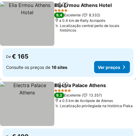
Elia Ermou Athens Hotel
Partilhar
Adicionar aos favoritos
4 Estrelas
9,4
Excelente
8.332
a 0.4 km de Rally Acropolis
Localização central perto de locais
históricos
€ 165
De
Consulte os preços de
16 sites
Ver preços
Electra Palace Athens
Partilhar
Adicionar aos favoritos
5 Estrelas
9,2
Excelente
13.357
a 0.5 km de Acrópole de Atenas
Localização privilegiada na histórica Plaka