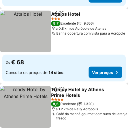
Attalos Hotel
Partilhar
Adicionar aos favoritos
3 Estrelas
8,7
Excelente
9.656
a 0.8 km de Acrópole de Atenas
Bar na cobertura com vista para a Acrópole
€ 68
De
Consulte os preços de
14 sites
Ver preços
Trendy Hotel by Athens
Partilhar
Adicionar aos favoritos
Prime Hotels
4 Estrelas
8,6
Excelente
1.320
a 1.2 km de Rally Acropolis
Café da manhã gourmet com suco de laranja
fresco