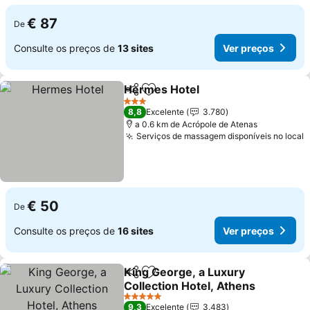
€ 87
De
Consulte os preços de
13 sites
Ver preços
Hermes Hotel
Partilhar
Adicionar aos favoritos
3 Estrelas
8,8
Excelente
3.780
a 0.6 km de Acrópole de Atenas
Serviços de massagem disponíveis no local
€ 50
De
Consulte os preços de
16 sites
Ver preços
King George, a Luxury
Partilhar
Adicionar aos favoritos
Collection Hotel, Athens
5 Estrelas
9,3
Excelente
3.483