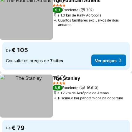
The Fountain Athens
Partilhar
Adicionar aos favoritos
4 Estrelas
9,1
Excelente
797
a 1.0 km de Rally Acropolis
Quartos familiares exclusivos de dois
andares
€ 105
De
Consulte os preços de
7 sites
Ver preços
The Stanley
Partilhar
Adicionar aos favoritos
4 Estrelas
8,5
Excelente
16.613
a 1.7 km de Acrópole de Atenas
Piscina e bar panorâmicos na cobertura
€ 79
De