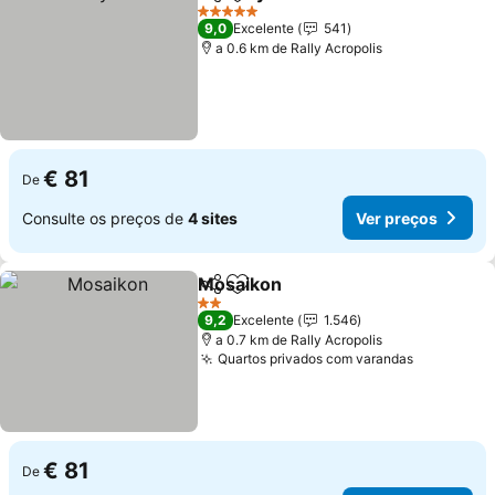
Partilhar
Adicionar aos favoritos
5 Estrelas
9,0
Excelente
541
a 0.6 km de Rally Acropolis
€ 81
De
Consulte os preços de
4 sites
Ver preços
Mosaikon
Partilhar
Adicionar aos favoritos
2 Estrelas
9,2
Excelente
1.546
a 0.7 km de Rally Acropolis
Quartos privados com varandas
€ 81
De