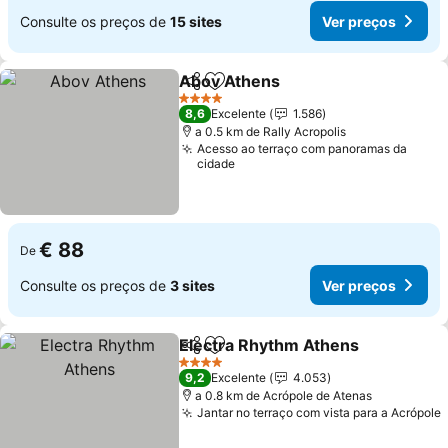
Consulte os preços de
15 sites
Ver preços
Abov Athens
Partilhar
Adicionar aos favoritos
4 Estrelas
8,6
Excelente
1.586
a 0.5 km de Rally Acropolis
Acesso ao terraço com panoramas da
cidade
€ 88
De
Consulte os preços de
3 sites
Ver preços
Electra Rhythm Athens
Partilhar
Adicionar aos favoritos
4 Estrelas
9,2
Excelente
4.053
a 0.8 km de Acrópole de Atenas
Jantar no terraço com vista para a Acrópole