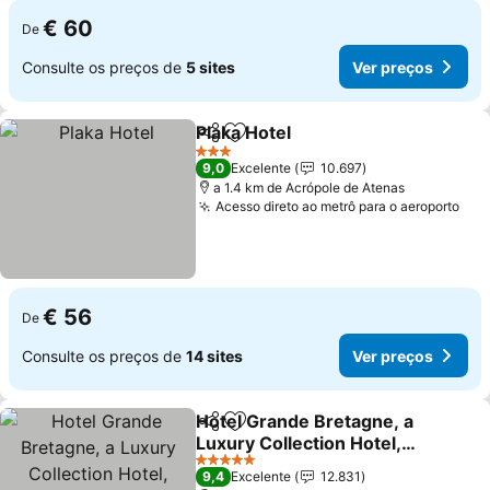
€ 60
De
Consulte os preços de
5 sites
Ver preços
Plaka Hotel
Partilhar
Adicionar aos favoritos
3 Estrelas
9,0
Excelente
10.697
a 1.4 km de Acrópole de Atenas
Acesso direto ao metrô para o aeroporto
€ 56
De
Consulte os preços de
14 sites
Ver preços
Hotel Grande Bretagne, a
Partilhar
Adicionar aos favoritos
Luxury Collection Hotel,
Athens
5 Estrelas
9,4
Excelente
12.831