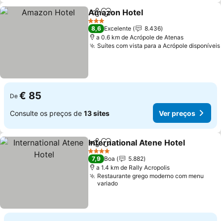
Amazon Hotel
Partilhar
Adicionar aos favoritos
3 Estrelas
8,6
Excelente
8.436
a 0.6 km de Acrópole de Atenas
Suítes com vista para a Acrópole disponíveis
€ 85
De
Consulte os preços de
13 sites
Ver preços
International Atene Hotel
Partilhar
Adicionar aos favoritos
4 Estrelas
7,9
Boa
5.882
a 1.4 km de Rally Acropolis
Restaurante grego moderno com menu
variado