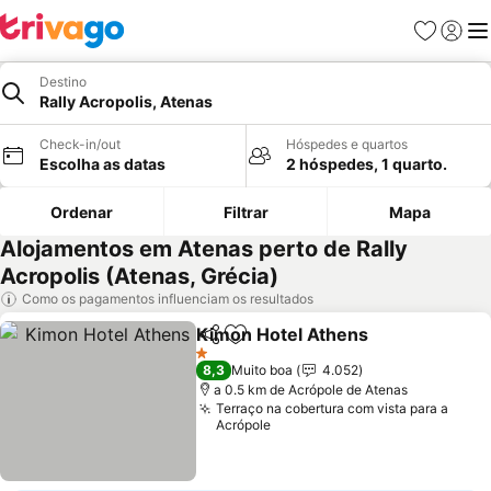
Favoritos
Iniciar
Me
Destino
Rally Acropolis, Atenas
Check-in/out
Hóspedes e quartos
Escolha as datas
2 hóspedes, 1 quarto.
Ordenar
Filtrar
Mapa
Alojamentos em Atenas perto de Rally
Acropolis (Atenas, Grécia)
Como os pagamentos influenciam os resultados
Kimon Hotel Athens
Partilhar
Adicionar aos favoritos
1 Estrelas
8,3
Muito boa
4.052
a 0.5 km de Acrópole de Atenas
Terraço na cobertura com vista para a
Acrópole