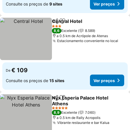
Consulte os preços de
9 sites
Ver preços
Central Hotel
Partilhar
Adicionar aos favoritos
3 Estrelas
8,6
Excelente
8.589
a 0.5 km de Acrópole de Atenas
Estacionamento conveniente no local
€ 109
De
Consulte os preços de
15 sites
Ver preços
Nyx Esperia Palace Hotel
Partilhar
Adicionar aos favoritos
Athens
5 Estrelas
8,9
Excelente
7.060
a 0.5 km de Rally Acropolis
Vibrante restaurante e bar Kalua