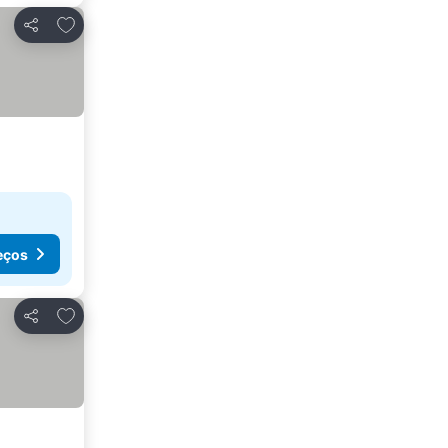
Adicionar aos favoritos
Partilhar
eços
Adicionar aos favoritos
Partilhar