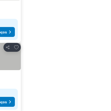
eços
Adicionar aos favoritos
Partilhar
eços