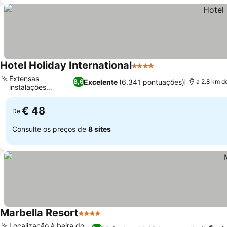
Hotel Holiday International
4 Estrelas
Extensas
Excelente
(6.341 pontuações)
8,6
a 2.8 km d
instalações
recreativas
€ 48
De
Consulte os preços de
8 sites
Marbella Resort
4 Estrelas
Localização à beira do