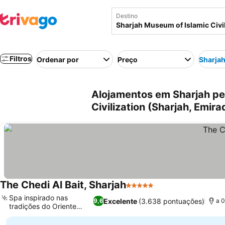
Destino
Filtros
Ordenar por
Preço
Sharjah
Alojamentos em Sharjah pe
Civilization (Sharjah, Emir
The Chedi Al Bait, Sharjah
5 Estrelas
Spa inspirado nas
Excelente
(3.638 pontuações)
9,6
a 0
tradições do Oriente
Médio