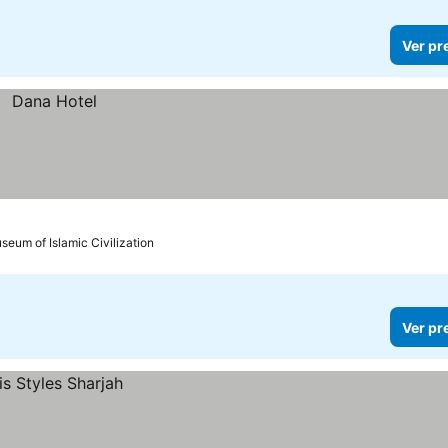
Ver pr
seum of Islamic Civilization
Ver pr