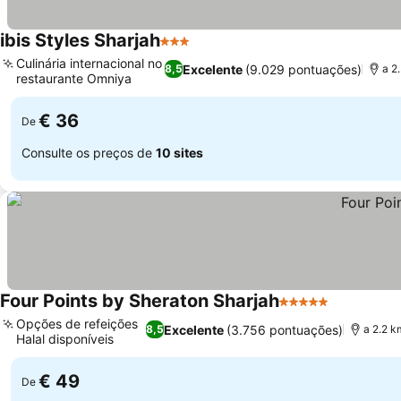
ibis Styles Sharjah
3 Estrelas
Culinária internacional no
Excelente
(9.029 pontuações)
8,5
a 2
restaurante Omniya
€ 36
De
Consulte os preços de
10 sites
Four Points by Sheraton Sharjah
5 Estrelas
Opções de refeições
Excelente
(3.756 pontuações)
8,5
a 2.2 k
Halal disponíveis
€ 49
De