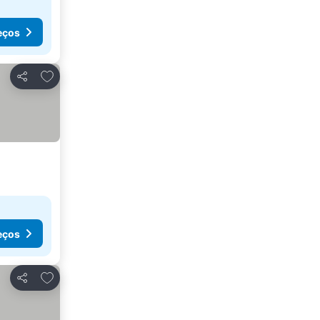
eços
Adicionar aos favoritos
Partilhar
eços
Adicionar aos favoritos
Partilhar