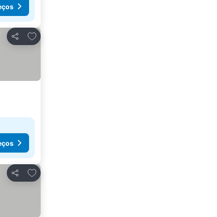
eços
Adicionar aos favoritos
Partilhar
eços
Adicionar aos favoritos
Partilhar