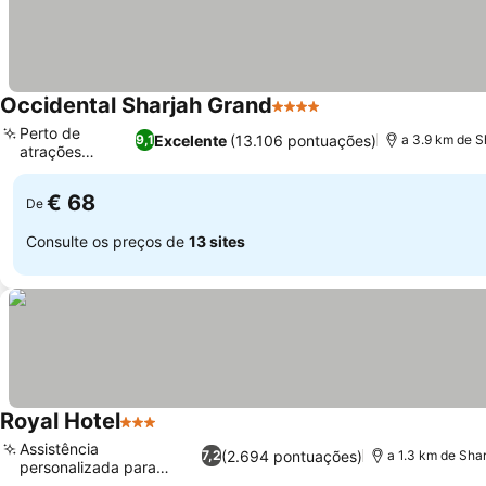
Occidental Sharjah Grand
4 Estrelas
Perto de
Excelente
(13.106 pontuações)
9,1
a 3.9 km de S
atrações
culturais
€ 68
De
Consulte os preços de
13 sites
Royal Hotel
3 Estrelas
Assistência
(2.694 pontuações)
7,2
a 1.3 km de Shar
personalizada para
passeios