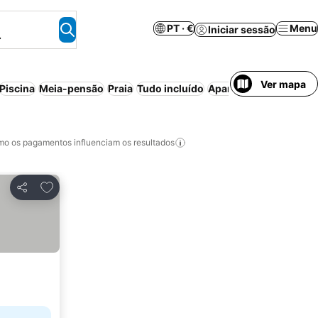
PT · €
Menu
Iniciar sessão
.
Ver mapa
Piscina
Meia-pensão
Praia
Tudo incluído
Aparthotel
Estaciona
o os pagamentos influenciam os resultados
Adicionar aos favoritos
Partilhar