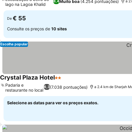
Muito boa
(4.254 pontuações)
8,4
a 2
lago na Lagoa Khalid
€ 55
De
Consulte os preços de
10 sites
Escolha popular
Crystal Plaza Hotel
2 Estrelas
Padaria e
(7.038 pontuações)
6,3
a 2.4 km de Sharjah Mu
restaurante no local
Selecione as datas para ver os preços exatos.