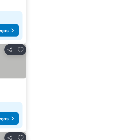
eços
Adicionar aos favoritos
Partilhar
eços
Adicionar aos favoritos