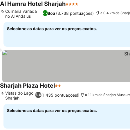
Al Hamra Hotel Sharjah
4 Estrelas
Culinária variada
Boa
(3.738 pontuações)
7,7
a 0.4 km de Sharj
no Al Andalus
Selecione as datas para ver os preços exatos.
Sharjah Plaza Hotel
2 Estrelas
Vistas do Lago
(1.435 pontuações)
6,0
a 1.1 km de Sharjah Museum 
Sharjah
Selecione as datas para ver os preços exatos.