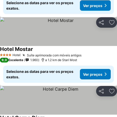
Selecione as datas para ver os preços
Ver preços
exatos.
Partilhar
Ad
Hotel Mostar
Ver preços
Hotel
Suíte aprimorada com móveis antigos
Ver preços
4 Estrelas
9,0
Excelente
1.960
a 1.2 km de Stari Most
Selecione as datas para ver os preços
Ver preços
exatos.
Partilhar
Ad