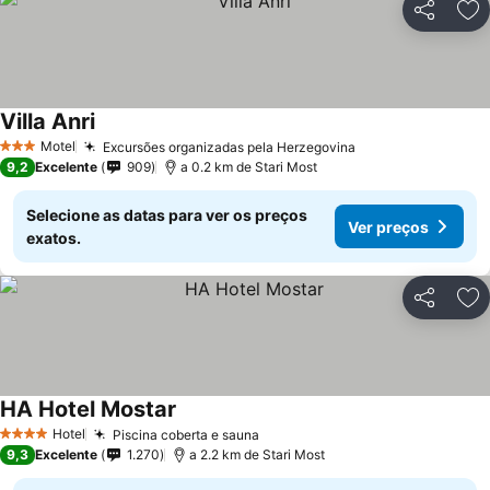
Partilhar
Ad
Villa Anri
Ver preços
Motel
Excursões organizadas pela Herzegovina
Ver preços
3 Estrelas
9,2
Excelente
909
a 0.2 km de Stari Most
Selecione as datas para ver os preços
Ver preços
exatos.
Partilhar
Ad
HA Hotel Mostar
Ver preços
Hotel
Piscina coberta e sauna
Ver preços
4 Estrelas
9,3
Excelente
1.270
a 2.2 km de Stari Most