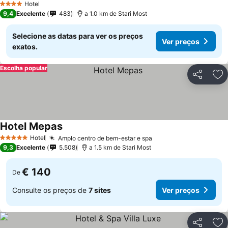
Hotel
4 Estrelas
9,4
Excelente
483
a 1.0 km de Stari Most
Selecione as datas para ver os preços
Ver preços
exatos.
Escolha popular
Partilhar
Ad
Hotel Mepas
Ver preços
Hotel
Amplo centro de bem-estar e spa
Ver preços
5 Estrelas
9,3
Excelente
5.508
a 1.5 km de Stari Most
€ 140
De
Consulte os preços de
7 sites
Ver preços
Partilhar
Ad