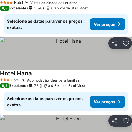
Hotel
Vistas da cidade dos quartos
Ver preços
4 Estrelas
8,8
Excelente
1.597
a 0.5 km de Stari Most
Selecione as datas para ver os preços
Ver preços
exatos.
Partilhar
Ad
Hotel Hana
Ver preços
Hotel
Acomodação ideal para famílias
Ver preços
3 Estrelas
8,5
Excelente
721
a 0.3 km de Stari Most
Selecione as datas para ver os preços
Ver preços
exatos.
Partilhar
Ad