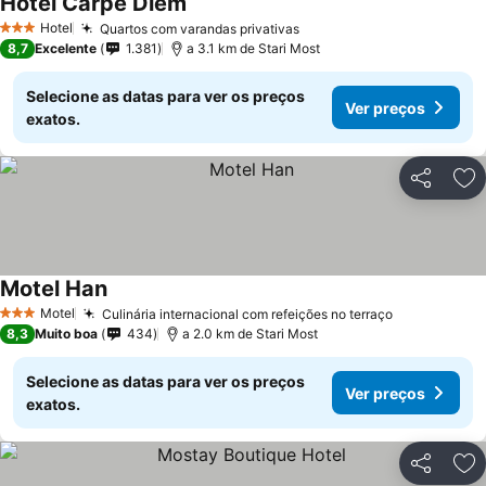
Hotel Carpe Diem
Ver preços
Hotel
Quartos com varandas privativas
Ver preços
3 Estrelas
8,7
Excelente
1.381
a 3.1 km de Stari Most
Selecione as datas para ver os preços
Ver preços
exatos.
Partilhar
Ad
Motel Han
Ver preços
Motel
Culinária internacional com refeições no terraço
Ver preços
3 Estrelas
8,3
Muito boa
434
a 2.0 km de Stari Most
Selecione as datas para ver os preços
Ver preços
exatos.
Partilhar
Ad