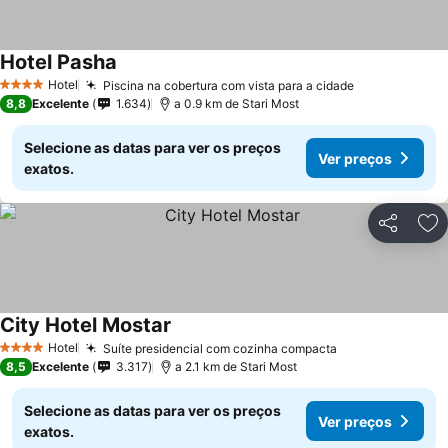
Hotel Pasha
Ver preços
Hotel
Piscina na cobertura com vista para a cidade
Ver preços
4 Estrelas
8,8
Excelente
1.634
a 0.9 km de Stari Most
Selecione as datas para ver os preços
Ver preços
exatos.
Partilhar
Ad
City Hotel Mostar
Ver preços
Hotel
Suíte presidencial com cozinha compacta
Ver preços
4 Estrelas
8,5
Excelente
3.317
a 2.1 km de Stari Most
Selecione as datas para ver os preços
Ver preços
exatos.