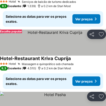
Hotel
Serviços de balcão de turismo dedicados
Ver preços
3 Estrelas
9,1
Excelente
1.339
a 0.2 km de Stari Most
Selecione as datas para ver os preços
Ver preços
exatos.
Escolha popular
Partilhar
Ad
Hotel-Restaurant Kriva Cuprija
Ver preços
Hotel
Massagem e quiroprático sob chamada
Ver preços
3 Estrelas
9,3
Excelente
4.510
a 0.2 km de Stari Most
Selecione as datas para ver os preços
Ver preços
exatos.
Partilhar
Ad