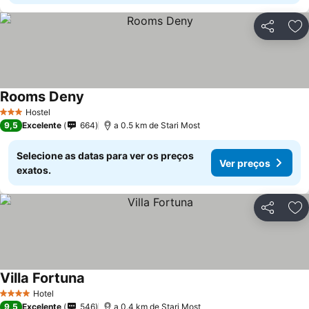
Partilhar
Ad
Rooms Deny
Ver preços
Hostel
3 Estrelas
9,5
Excelente
664
a 0.5 km de Stari Most
Selecione as datas para ver os preços
Ver preços
exatos.
Partilhar
Ad
Villa Fortuna
Ver preços
Hotel
4 Estrelas
9,5
Excelente
546
a 0.4 km de Stari Most