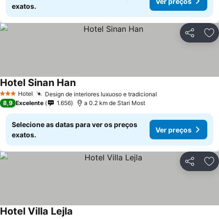
Ver preços
exatos.
Partilhar
Ad
Hotel Sinan Han
Ver preços
Hotel
Design de interiores luxuoso e tradicional
Ver preços
3 Estrelas
8,9
Excelente
1.656
a 0.2 km de Stari Most
Selecione as datas para ver os preços
Ver preços
exatos.
Partilhar
Ad
Hotel Villa Lejla
Ver preços