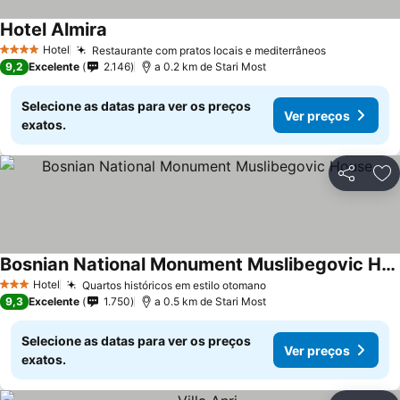
Hotel Almira
Ver preços
Hotel
Restaurante com pratos locais e mediterrâneos
Ver preços
4 Estrelas
9,2
Excelente
2.146
a 0.2 km de Stari Most
Selecione as datas para ver os preços
Ver preços
exatos.
Partilhar
Ad
Bosnian National Monument Muslibegovic House
Ver preços
Hotel
Quartos históricos em estilo otomano
Ver preços
3 Estrelas
9,3
Excelente
1.750
a 0.5 km de Stari Most
Selecione as datas para ver os preços
Ver preços
exatos.