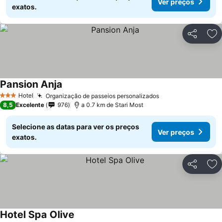
Ver preços
exatos.
Partilhar
Ad
Pansion Anja
Ver preços
Hotel
Organização de passeios personalizados
Ver preços
3 Estrelas
8,5
Excelente
976
a 0.7 km de Stari Most
Selecione as datas para ver os preços
Ver preços
exatos.
Partilhar
Ad
Hotel Spa Olive
Ver preços