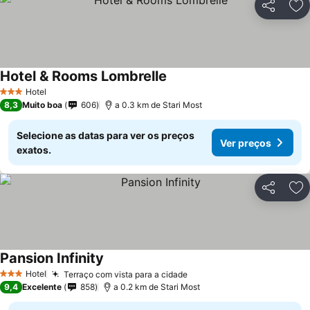
Partilhar
Ad
Hotel & Rooms Lombrelle
Ver preços
Hotel
3 Estrelas
8,3
Muito boa
606
a 0.3 km de Stari Most
Selecione as datas para ver os preços
Ver preços
exatos.
Partilhar
Ad
Pansion Infinity
Ver preços
Hotel
Terraço com vista para a cidade
Ver preços
3 Estrelas
9,4
Excelente
858
a 0.2 km de Stari Most