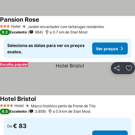
Pansion Rose
Ver preços
Hotel
Jardim encantador com tartarugas residentes
Ver preços
3 Estrelas
9,2
Excelente
684
a 0.7 km de Stari Most
Selecione as datas para ver os preços
Ver preços
exatos.
Escolha popular
Partilhar
Ad
Hotel Bristol
Ver preços
Hotel
Marco histórico perto da Ponte de Tito
Ver preços
4 Estrelas
8,5
Excelente
3.858
a 0.9 km de Stari Most
€ 83
De