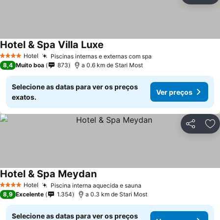
Hotel & Spa Villa Luxe
Ver preços
Hotel
Piscinas internas e externas com spa
Ver preços
4 Estrelas
8,4
Muito boa
873
a 0.6 km de Stari Most
Selecione as datas para ver os preços
Ver preços
exatos.
Partilhar
Ad
Hotel & Spa Meydan
Ver preços
Hotel
Piscina interna aquecida e sauna
Ver preços
4 Estrelas
8,9
Excelente
1.354
a 0.3 km de Stari Most
Selecione as datas para ver os preços