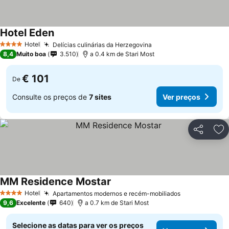
Hotel Eden
Ver preços
Hotel
Delícias culinárias da Herzegovina
Ver preços
4 Estrelas
8,4
Muito boa
3.510
a 0.4 km de Stari Most
€ 101
De
Consulte os preços de
7 sites
Ver preços
Partilhar
Ad
MM Residence Mostar
Ver preços
Hotel
Apartamentos modernos e recém-mobiliados
Ver preços
4 Estrelas
9,6
Excelente
640
a 0.7 km de Stari Most
Selecione as datas para ver os preços