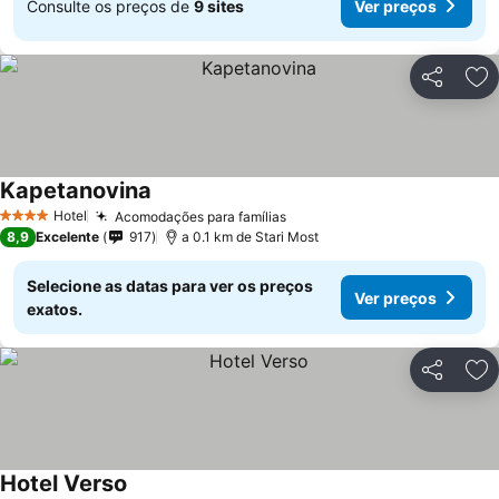
Consulte os preços de
9 sites
Ver preços
Partilhar
Ad
Kapetanovina
Ver preços
Hotel
Acomodações para famílias
Ver preços
4 Estrelas
8,9
Excelente
917
a 0.1 km de Stari Most
Selecione as datas para ver os preços
Ver preços
exatos.
Partilhar
Ad
Hotel Verso
Ver preços