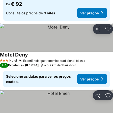
€ 92
De
Consulte os preços de
3 sites
Ver preços
Partilhar
Ad
Motel Deny
Ver preços
Hotel
Experiência gastronómica tradicional bósnia
Ver preços
3 Estrelas
9,4
Excelente
1.034
a 0.2 km de Stari Most
Selecione as datas para ver os preços
Ver preços
exatos.
Partilhar
Ad