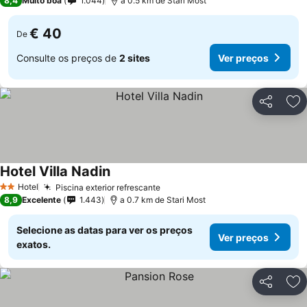
8,4
Muito boa
1.044
a 0.5 km de Stari Most
€ 40
De
Consulte os preços de
2 sites
Ver preços
Partilhar
Ad
Hotel Villa Nadin
Ver preços
Hotel
Piscina exterior refrescante
Ver preços
2 Estrelas
8,9
Excelente
1.443
a 0.7 km de Stari Most
Selecione as datas para ver os preços
Ver preços
exatos.
Partilhar
Ad