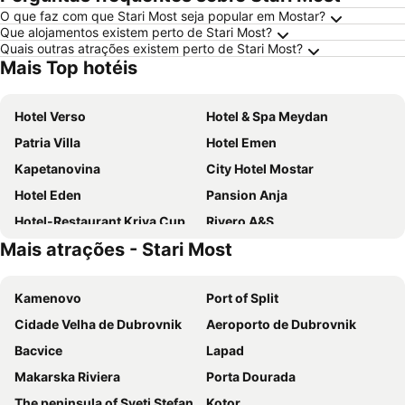
O que faz com que Stari Most seja popular em Mostar?
Que alojamentos existem perto de Stari Most?
Quais outras atrações existem perto de Stari Most?
Mais Top hotéis
Hotel Verso
Hotel & Spa Meydan
Patria Villa
Hotel Emen
Kapetanovina
City Hotel Mostar
Hotel Eden
Pansion Anja
Hotel-Restaurant Kriva Cuprija
Rivero A&S
Mais atrações - Stari Most
Hotel Bristol
Hotel Mepas
Hotel Palace Medjugorje
MM Residence Mostar
Kamenovo
Port of Split
Hotel Carpe Diem
HA Hotel Mostar
Cidade Velha de Dubrovnik
Aeroporto de Dubrovnik
Hotel Pasha
Villa Fortuna
Bacvice
Lapad
Bosnian National Monument Muslibegovic House
Villa Cardak
Makarska Riviera
Porta Dourada
Hotel Ada Blagaj
Shangri La Mansion
The peninsula of Sveti Stefan
Kotor
Hotel Villa Milas
Lovely Home