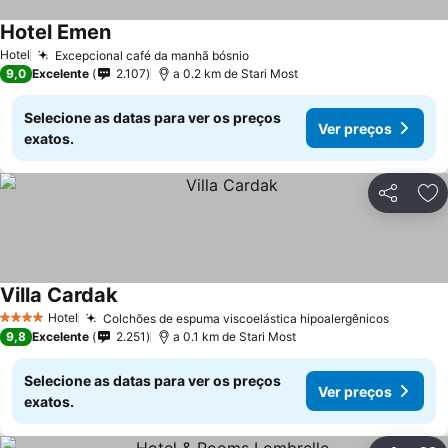
Hotel Emen
Ver preços
Hotel
Excepcional café da manhã bósnio
Ver preços
9,0
Excelente
2.107
a 0.2 km de Stari Most
Selecione as datas para ver os preços
Ver preços
exatos.
Partilhar
Ad
Villa Cardak
Ver preços
Hotel
Colchões de espuma viscoelástica hipoalergênicos
Ver pre
4 Estrelas
9,8
Excelente
2.251
a 0.1 km de Stari Most
Selecione as datas para ver os preços
Ver preços
exatos.