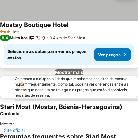
Mostay Boutique Hotel
Ver preços
Hotel
3 Estrelas
8,4
Muito boa
7
a 0.4 km de Stari Most
Selecione as datas para ver os preços
Ver preços
exatos.
Mostrar mais
Os preços e a disponibilidade que recebemos dos sites de reserva
mudam frequentemente. Como tal, pode haver diferenças entre as
ofertas que consulta no trivago e os preços que estão disponíveis
nos sites de reserva.
Stari Most (Mostar, Bósnia-Herzegovina)
Contacto
Mostar
,
|
Site oficial
Perguntas frequentes sobre Stari Most