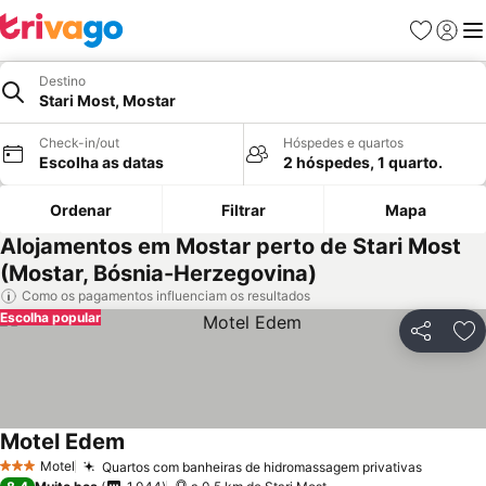
Favoritos
Iniciar
Me
Destino
Stari Most, Mostar
Check-in/out
Hóspedes e quartos
Escolha as datas
2 hóspedes, 1 quarto.
Ordenar
Filtrar
Mapa
Alojamentos em Mostar perto de Stari Most
(Mostar, Bósnia-Herzegovina)
Como os pagamentos influenciam os resultados
Escolha popular
Partilhar
Ad
Motel Edem
Ver preços
Motel
Quartos com banheiras de hidromassagem privativas
Ver pre
3 Estrelas