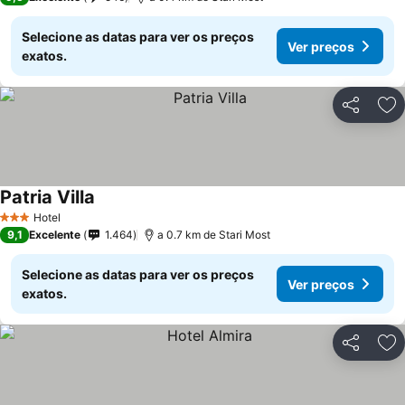
Selecione as datas para ver os preços
Ver preços
exatos.
Partilhar
Ad
Patria Villa
Ver preços
Hotel
3 Estrelas
9,1
Excelente
1.464
a 0.7 km de Stari Most
Selecione as datas para ver os preços
Ver preços
exatos.
Partilhar
Ad