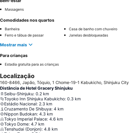
Bem-estar
Massagens
Comodidades nos quartos
Banheira
Casa de banho com chuveiro
Ferro e tábua de passar
Janelas desbloqueadas
Mostrar mais
Para crianças
Estadia gratuita para as crianças
Localização
160-8466, Japão, Tóquio, 1 Chome-19-1 Kabukicho, Shinjuku City
Distância de Hotel Gracery Shinjuku
Seibu-Shinjuku
:
0.2
km
Toyoko Inn Shinjuku Kabukicho
:
0.3
km
Estádio Nacional
:
2.3
km
Cruzamento De Shibuya
:
4
km
Nippon Budokan
:
4.3
km
Tokyo Imperial Palace
:
4.6
km
Tokyo Dome
:
4.7
km
Tenshudai (Donjon)
:
4.8
km