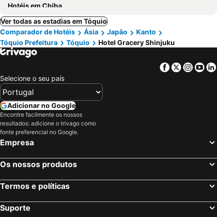
Hotéis em Chiba
Ver todas as estadias em Tóquio
Comparador de Hotéis
Ásia
Japão
Kanto
Tóquio Prefeitura
Tóquio
Hotel Gracery Shinjuku
Facebook
Twitter
Insta
Yo
Selecione o seu país
Adicionar no Google
Encontre facilmente os nossos
resultados: adicione o trivago como
fonte preferencial no Google.
Empresa
Os nossos produtos
Termos e políticas
Suporte