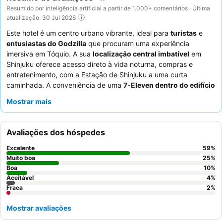
Resumido por inteligência artificial a partir de 1.000+ comentários · Última
atualização: 30 Jul 2026
Este hotel é um centro urbano vibrante, ideal para
turistas
e
entusiastas do Godzilla
que procuram uma experiência
imersiva em Tóquio. A sua
localização central imbatível
em
Shinjuku oferece acesso direto à vida noturna, compras e
entretenimento, com a Estação de Shinjuku a uma curta
caminhada. A conveniência de uma
7-Eleven dentro do edifício
e
máquinas de lavar roupa operadas a moedas
atendem às
Mostrar mais
necessidades práticas. Os hóspedes elogiam consistentemente
os
funcionários excecionalmente prestativos e simpáticos
,
especialmente a equipa de concierge, que se esforça ao
Avaliações dos hóspedes
máximo. Para uma experiência única, considere explorar a
decoração com o tema Godzilla
do hotel e o cinema no local.
Excelente
59
%
Muito boa
25
%
Boa
10
%
Aceitável
4
%
Fraca
2
%
Mostrar avaliações