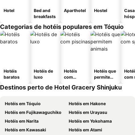
Hotel
Bed and
Aparthotel
Hostel
Casa
breakfasts
hósp
Categorias de hotéis populares em Tóquio
Hotéis
Hotéis de
Hotéis
Hotéis que
Hoté
baratos
luxo
com
permitem
com 
piscinas
animais
Destinos perto de Hotel Gracery Shinjuku
Hotéis em Tóquio
Hotéis em Hakone
Hotéis em Fujikawaguchiko
Hotéis em Urayasu
Hotéis em Narita
Hotéis em Yokohama
Hotéis em Kawasaki
Hotéis em Atami