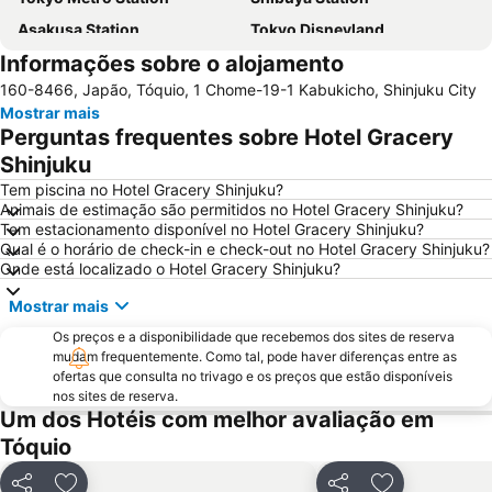
Asakusa Station
Tokyo Disneyland
Informações sobre o alojamento
Tokyo Disney Resort
Shinjuku Metro Station
160-8466, Japão, Tóquio, 1 Chome-19-1 Kabukicho, Shinjuku City
Shinagawa Station
Akasaka Station-Tokyo
Mostrar mais
Asakusa Metro Station
International Airport Haneda
Perguntas frequentes sobre Hotel Gracery
Akihabara Station
Port of Tokyo
Shinjuku
Ikebukuro Station
Ginza Metro Station
Tem piscina no Hotel Gracery Shinjuku?
Animais de estimação são permitidos no Hotel Gracery Shinjuku?
Haneda Airport Terminal 1 Station
Roppongi Station
Tem estacionamento disponível no Hotel Gracery Shinjuku?
Qual é o horário de check-in e check-out no Hotel Gracery Shinjuku?
Akihabara Metro Station
Ueno Metro Station
Onde está localizado o Hotel Gracery Shinjuku?
Shibuya Metro Station
Uneo
Mostrar mais
Taito
Tokyo Midtown Hall & Conference
Os preços e a disponibilidade que recebemos dos sites de reserva
Haneda Airport International Terminal Station
Harajuku Station
mudam frequentemente. Como tal, pode haver diferenças entre as
ofertas que consulta no trivago e os preços que estão disponíveis
Ebina Station
Kabukicho
nos sites de reserva.
Shinagawa
Prefeitura Metropolitana de Tóquio
Um dos Hotéis com melhor avaliação em
Tóquio
Minato
Ebisu Station
Omotesando Station
Kawasaki Station