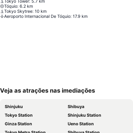
Tokyo Tower
:
5.7
km
Tóquio
:
6.2
km
Tokyo Skytree
:
10
km
Aeroporto Internacional De Tóquio
:
17.9
km
Veja as atrações nas imediações
Ampliar mapa
Shinjuku
Shibuya
Tokyo Station
Shinjuku Station
Ginza Station
Ueno Station
Tokyo Metro Station
Shibuya Station