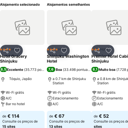
Alojamento selecionado
Alojamentos semelhantes
Hotel
Hotel
Hotel
4 Estrelas
4 Estrelas
3 Estrelas
Partilhar
Adicionar aos favoritos
Partilhar
Adicionar aos favoritos
Partilhar
Adicionar
Hotel Gracery
Shinjuku Washington
Premier Hotel Cab
Shinjuku
Hotel
Shinjuku
8,5
7,6
8,1
Excelente
(
35.773 pontuações
Boa
)
(
33.498 pontuações
)
Muito boa
(
7.728
Tóquio, Japão
a 0.7 km de Shinjuku
a 0.8 km de Shinju
Station
Station
Wi-Fi grátis
Wi-Fi grátis
Wi-Fi grátis
A/C
Estacionamento
Estacionamento
Bar no hotel
A/C
A/C
€ 114
€ 67
€ 52
de
de
de
Consulte os preços de
Consulte os preços de
Consulte os preços 
15 sites
13 sites
sites