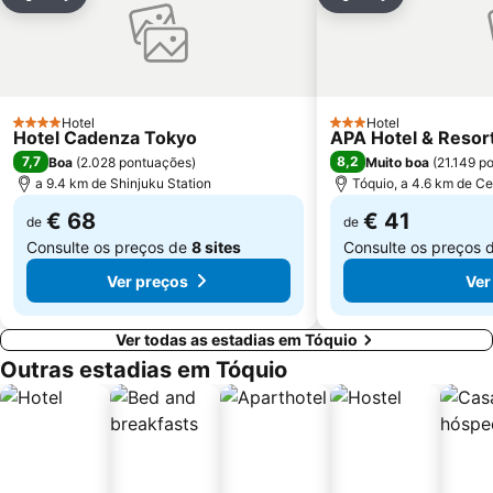
Partilhar
Adicionar aos favoritos
Partilhar
Adicionar aos
Akasaka Mitsuke Station
Akasaka Metro Station
Nihonbashi Station-Tokyo
Haneda Airport Terminal 2
Tsurumi
Yokohama China Town
Shimokitazawa
Yokohama Station
Hotel
Hotel
4 Estrelas
3 Estrelas
Hotel Cadenza Tokyo
APA Hotel & Reso
Chiba Station
Gaienmae Metro Station
7,7
8,2
Boa
(
2.028 pontuações
)
Muito boa
(
21.149 p
Ikebukuro Metro Station
Bunkyo
a 9.4 km de Shinjuku Station
Tóquio, a 4.6 km de Ce
€ 68
€ 41
de
de
Consulte os preços de
8 sites
Consulte os preços 
Ver preços
Ver
Ver todas as estadias em Tóquio
Outras estadias em Tóquio