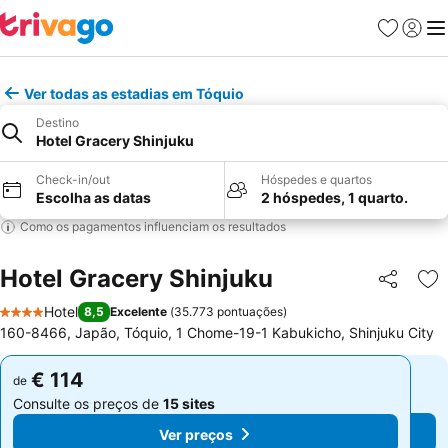
Favoritos
Iniciar
Me
Ver todas as estadias em Tóquio
Destino
Hotel Gracery Shinjuku
Check-in/out
Hóspedes e quartos
Escolha as datas
2 hóspedes, 1 quarto.
Como os pagamentos influenciam os resultados
Hotel Gracery Shinjuku
Partilhar
Ad
Hotel
8,5
Excelente
(
35.773 pontuações
)
4 Estrelas
160-8466, Japão, Tóquio, 1 Chome-19-1 Kabukicho, Shinjuku City
€ 114
€ 114
de
de
Consulte os preços de
15 sites
Consulte os preços de
15 sites
Ver preços
Ver preços