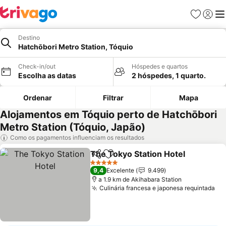
Favoritos
Iniciar
Me
Destino
Hatchōbori Metro Station, Tóquio
Check-in/out
Hóspedes e quartos
Escolha as datas
2 hóspedes, 1 quarto.
Ordenar
Filtrar
Mapa
Alojamentos em Tóquio perto de Hatchōbori
Metro Station (Tóquio, Japão)
Como os pagamentos influenciam os resultados
The Tokyo Station Hotel
Partilhar
Adicionar aos favoritos
5 Estrelas
9,4
Excelente
9.499
a 1.9 km de Akihabara Station
Culinária francesa e japonesa requintada