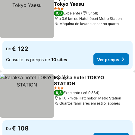
Partilhar
Adicionar aos favoritos
Tokyo Yaesu
3 Estrelas
9,0
Excelente
5.158
a 0.6 km de Hatchōbori Metro Station
Máquina de lavar e secar no quarto
€ 122
De
Consulte os preços de
10 sites
Ver preços
karaksa hotel TOKYO
Partilhar
Adicionar aos favoritos
STATION
3 Estrelas
8,8
Excelente
9.834
a 1.0 km de Hatchōbori Metro Station
Quartos familiares em estilo japonês
€ 108
De