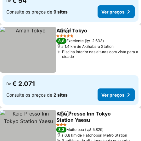
€ 54
De
Consulte os preços de
9 sites
Ver preços
Aman Tokyo
Partilhar
Adicionar aos favoritos
5 Estrelas
8,8
Excelente
2.633
a 1.4 km de Akihabara Station
Piscina interior nas alturas com vista para a
cidade
€ 2.071
De
Consulte os preços de
2 sites
Ver preços
Keio Presso Inn Tokyo
Partilhar
Adicionar aos favoritos
Station Yaesu
3 Estrelas
8,3
Muito boa
5.829
a 0.8 km de Hatchōbori Metro Station
Sanitários de alta tecnologia no quarto