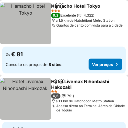
Hamacho Hotel Tokyo
Partilhar
Adicionar aos favoritos
3 Estrelas
9,2
Excelente
4.322
a 1.5 km de Hatchōbori Metro Station
Quartos de canto com vista para a cidade
€ 81
De
Consulte os preços de
8 sites
Ver preços
Hotel Livemax Nihonbashi
Partilhar
Adicionar aos favoritos
Hakozaki
2 Estrelas
6,6
791
a 1.1 km de Hatchōbori Metro Station
Acesso direto ao Terminal Aéreo da Cidade
de Tóquio