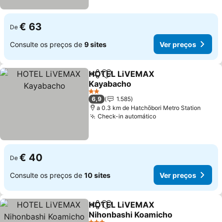
€ 63
De
Consulte os preços de
9 sites
Ver preços
HOTEL LiVEMAX
Partilhar
Adicionar aos favoritos
Kayabacho
2 Estrelas
6,9
1.585
a 0.3 km de Hatchōbori Metro Station
Check-in automático
€ 40
De
Consulte os preços de
10 sites
Ver preços
HOTEL LiVEMAX
Partilhar
Adicionar aos favoritos
Nihonbashi Koamicho