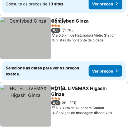
Consulte os preços de
13 sites
Ver preços
Comfybed Ginza
Partilhar
Adicionar aos favoritos
3 Estrelas
6,8
705
a 0.5 km de Hatchōbori Metro Station
Vistas do horizonte da cidade
Selecione as datas para ver os preços
Ver preços
exatos.
HOTEL LiVEMAX Higashi
Partilhar
Adicionar aos favoritos
Ginza
3 Estrelas
6,9
1.291
a 3.3 km de Akihabara Station
Serviços de massagem disponíveis