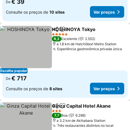
€ 39
De
Consulte os preços de
10 sites
Ver preços
HOSHINOYA Tokyo
Partilhar
Adicionar aos favoritos
5 Estrelas
9,2
Excelente
2.552
a 1.8 km de Hatchōbori Metro Station
Experiência gastronômica privada única
Escolha popular
€ 717
De
Consulte os preços de
8 sites
Ver preços
Ginza Capital Hotel Akane
Partilhar
Adicionar aos favoritos
3 Estrelas
7,7
Boa
6.296
a 3.2 km de Akihabara Station
Três restaurantes distintos no local