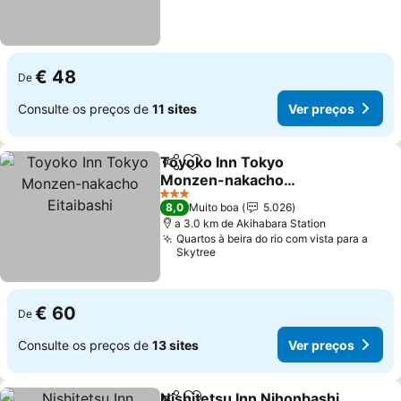
€ 48
De
Consulte os preços de
11 sites
Ver preços
Toyoko Inn Tokyo
Partilhar
Adicionar aos favoritos
Monzen-nakacho
Eitaibashi
3 Estrelas
8,0
Muito boa
5.026
a 3.0 km de Akihabara Station
Quartos à beira do rio com vista para a
Skytree
€ 60
De
Consulte os preços de
13 sites
Ver preços
Nishitetsu Inn Nihonbashi