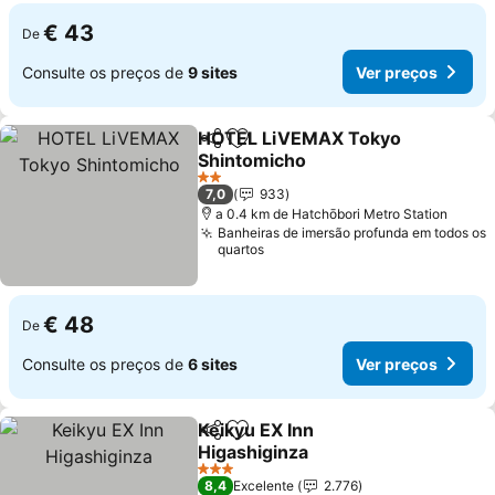
€ 43
De
Consulte os preços de
9 sites
Ver preços
HOTEL LiVEMAX Tokyo
Partilhar
Adicionar aos favoritos
Shintomicho
2 Estrelas
7,0
933
a 0.4 km de Hatchōbori Metro Station
Banheiras de imersão profunda em todos os
quartos
€ 48
De
Consulte os preços de
6 sites
Ver preços
Keikyu EX Inn
Partilhar
Adicionar aos favoritos
Higashiginza
3 Estrelas
8,4
Excelente
2.776