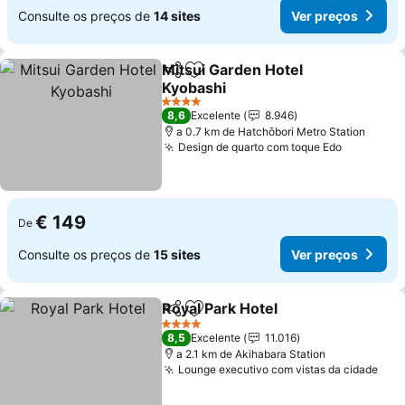
Consulte os preços de
14 sites
Ver preços
Mitsui Garden Hotel
Partilhar
Adicionar aos favoritos
Kyobashi
4 Estrelas
8,6
Excelente
8.946
a 0.7 km de Hatchōbori Metro Station
Design de quarto com toque Edo
€ 149
De
Consulte os preços de
15 sites
Ver preços
Royal Park Hotel
Partilhar
Adicionar aos favoritos
4 Estrelas
8,5
Excelente
11.016
a 2.1 km de Akihabara Station
Lounge executivo com vistas da cidade