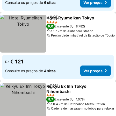
Consulte os preços de
6 sites
Ver preços
Hotel Ryumeikan Tokyo
Partilhar
Adicionar aos favoritos
4 Estrelas
9,0
Excelente
8.782
a 1.7 km de Akihabara Station
Proximidade imbatível da Estação de Tóquio
€ 121
De
Consulte os preços de
4 sites
Ver preços
Keikyu Ex Inn Tokyo
Partilhar
Adicionar aos favoritos
Nihombashi
3 Estrelas
8,7
Excelente
1.078
a 0.4 km de Hatchōbori Metro Station
Cadeira de massagem no lobby para relaxar