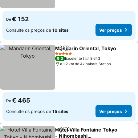
€ 152
De
Consulte os preços de
10 sites
Ver preços
Mandarin Oriental, Tokyo
Partilhar
Adicionar aos favoritos
5 Estrelas
9,3
Excelente
8.643
a 1.2 km de Akihabara Station
€ 465
De
Consulte os preços de
15 sites
Ver preços
Hotel Villa Fontaine Tokyo
Partilhar
Adicionar aos favoritos
- Nihombashi