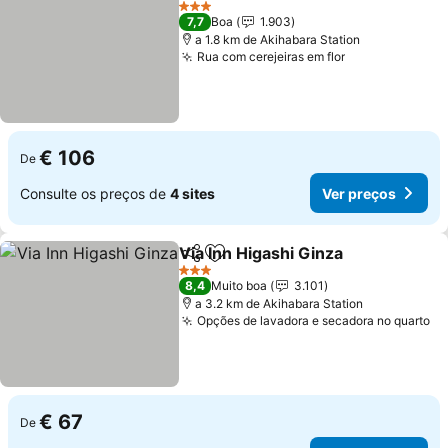
3 Estrelas
7,7
Boa
1.903
a 1.8 km de Akihabara Station
Rua com cerejeiras em flor
€ 106
De
Consulte os preços de
4 sites
Ver preços
Via Inn Higashi Ginza
Partilhar
Adicionar aos favoritos
3 Estrelas
8,4
Muito boa
3.101
a 3.2 km de Akihabara Station
Opções de lavadora e secadora no quarto
€ 67
De