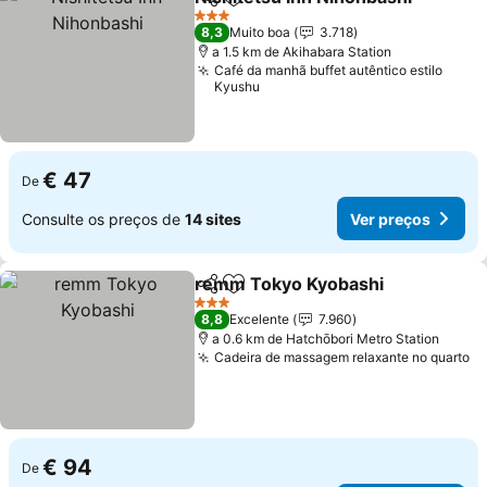
Partilhar
Adicionar aos favoritos
3 Estrelas
8,3
Muito boa
3.718
a 1.5 km de Akihabara Station
Café da manhã buffet autêntico estilo
Kyushu
€ 47
De
Consulte os preços de
14 sites
Ver preços
remm Tokyo Kyobashi
Partilhar
Adicionar aos favoritos
3 Estrelas
8,8
Excelente
7.960
a 0.6 km de Hatchōbori Metro Station
Cadeira de massagem relaxante no quarto
€ 94
De