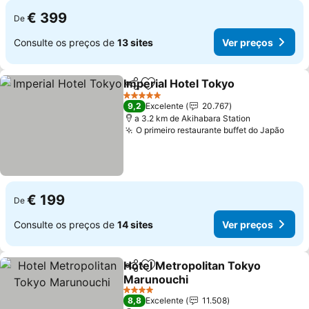
€ 399
De
Consulte os preços de
13 sites
Ver preços
Imperial Hotel Tokyo
Partilhar
Adicionar aos favoritos
5 Estrelas
9,2
Excelente
20.767
a 3.2 km de Akihabara Station
O primeiro restaurante buffet do Japão
€ 199
De
Consulte os preços de
14 sites
Ver preços
Hotel Metropolitan Tokyo
Partilhar
Adicionar aos favoritos
Marunouchi
4 Estrelas
8,8
Excelente
11.508