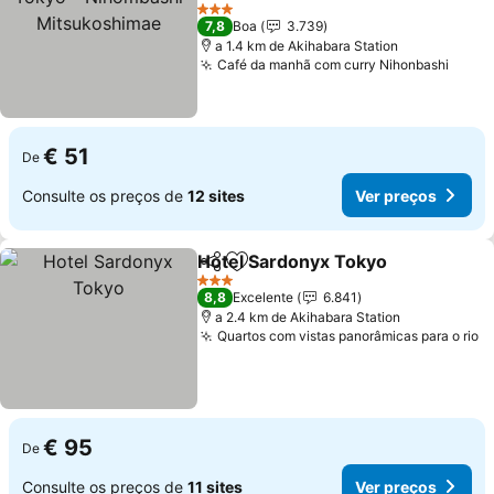
Mitsukoshimae
3 Estrelas
7,8
Boa
3.739
a 1.4 km de Akihabara Station
Café da manhã com curry Nihonbashi
€ 51
De
Consulte os preços de
12 sites
Ver preços
Hotel Sardonyx Tokyo
Partilhar
Adicionar aos favoritos
3 Estrelas
8,8
Excelente
6.841
a 2.4 km de Akihabara Station
Quartos com vistas panorâmicas para o rio
€ 95
De
Consulte os preços de
11 sites
Ver preços