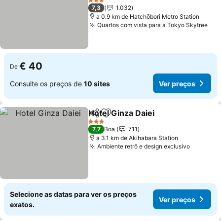
3 Estrelas
7,3
1.032
a 0.9 km de Hatchōbori Metro Station
Quartos com vista para a Tokyo Skytree
€ 40
De
Consulte os preços de
10 sites
Ver preços
Hotel Ginza Daiei
Partilhar
Adicionar aos favoritos
3 Estrelas
7,7
Boa
711
a 3.1 km de Akihabara Station
Ambiente retrô e design exclusivo
Selecione as datas para ver os preços
Ver preços
exatos.