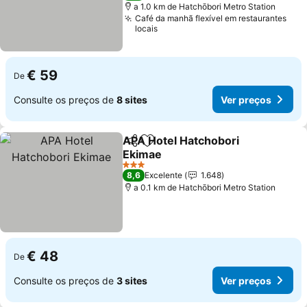
a 1.0 km de Hatchōbori Metro Station
Café da manhã flexível em restaurantes
locais
€ 59
De
Consulte os preços de
8 sites
Ver preços
APA Hotel Hatchobori
Partilhar
Adicionar aos favoritos
Ekimae
3 Estrelas
8,6
Excelente
1.648
a 0.1 km de Hatchōbori Metro Station
€ 48
De
Consulte os preços de
3 sites
Ver preços