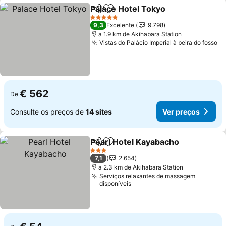
Palace Hotel Tokyo
Partilhar
Adicionar aos favoritos
5 Estrelas
9,3
Excelente
9.798
a 1.9 km de Akihabara Station
Vistas do Palácio Imperial à beira do fosso
€ 562
De
Consulte os preços de
14 sites
Ver preços
Pearl Hotel Kayabacho
Partilhar
Adicionar aos favoritos
3 Estrelas
7,1
2.654
a 2.3 km de Akihabara Station
Serviços relaxantes de massagem
disponíveis