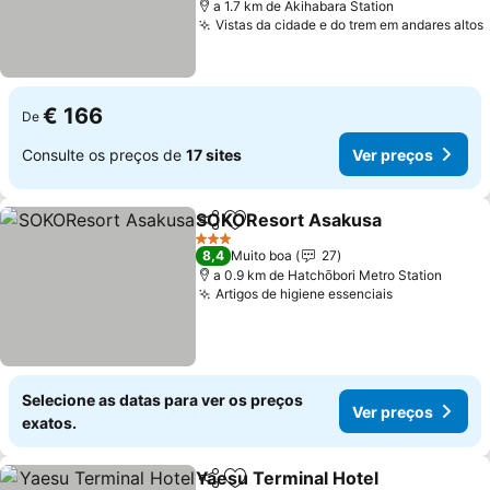
a 1.7 km de Akihabara Station
Vistas da cidade e do trem em andares altos
€ 166
De
Consulte os preços de
17 sites
Ver preços
SOKOResort Asakusa
Partilhar
Adicionar aos favoritos
3 Estrelas
8,4
Muito boa
27
a 0.9 km de Hatchōbori Metro Station
Artigos de higiene essenciais
Selecione as datas para ver os preços
Ver preços
exatos.
Yaesu Terminal Hotel
Partilhar
Adicionar aos favoritos