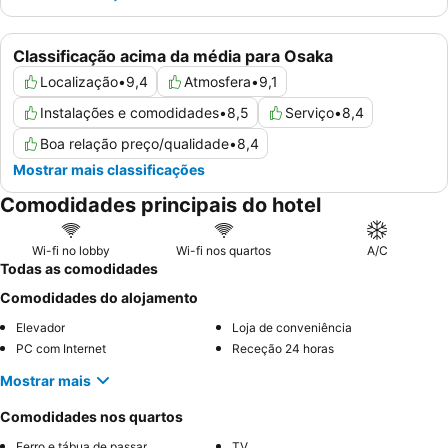
Classificação acima da média para Osaka
Localização
•
9,4
Atmosfera
•
9,1
Instalações e comodidades
•
8,5
Serviço
•
8,4
Boa relação preço/qualidade
•
8,4
Mostrar mais classificações
Comodidades principais do hotel
Wi-fi no lobby
Wi-fi nos quartos
A/C
Todas as comodidades
Comodidades do alojamento
Elevador
Loja de conveniência
PC com Internet
Receção 24 horas
Mostrar mais
Comodidades nos quartos
Ferro e tábua de passar
TV