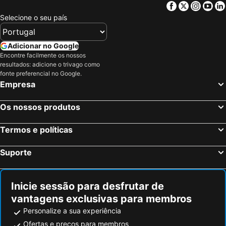
Facebook
Twitter
Insta
Yo
Selecione o seu país
Adicionar no Google
Encontre facilmente os nossos
resultados: adicione o trivago como
fonte preferencial no Google.
Empresa
Os nossos produtos
Termos e políticas
Suporte
Inicie sessão para desfrutar de
vantagens exclusivas para membros
Personalize a sua experiência
Ofertas e preços para membros