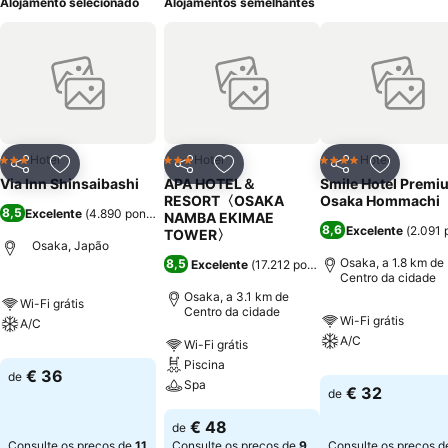
Alojamento selecionado
Alojamentos semelhantes
Hotel
Hotel
Hotel
3 Estrelas
3 Estrelas
4 Estrelas
Partilhar
Adicionar aos favoritos
Partilhar
Adicionar aos favoritos
Partilhar
Adicionar
Via Inn Shinsaibashi
APA HOTEL＆
Smile Hotel Premi
RESORT〈OSAKA
Osaka Hommachi
8,5
Excelente
(
4.890 pontuações
)
NAMBA EKIMAE
8,6
Excelente
(
2.091 
TOWER〉
Osaka, Japão
Osaka, a 1.8 km de
8,5
Excelente
(
17.212 pontuações
)
Centro da cidade
Osaka, a 3.1 km de
Wi-Fi grátis
Centro da cidade
Wi-Fi grátis
A/C
A/C
Wi-Fi grátis
Piscina
€ 36
de
Spa
€ 32
de
€ 48
de
Consulte os preços de
11
Consulte os preços de
9
Consulte os preços 