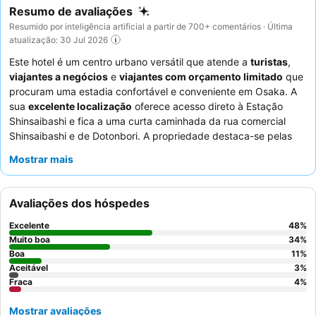
Resumo de avaliações
Resumido por inteligência artificial a partir de 700+ comentários · Última
atualização: 30 Jul 2026
Este hotel é um centro urbano versátil que atende a
turistas
,
viajantes a negócios
e
viajantes com orçamento limitado
que
procuram uma estadia confortável e conveniente em Osaka. A
sua
excelente localização
oferece acesso direto à Estação
Shinsaibashi e fica a uma curta caminhada da rua comercial
Shinsaibashi e de Dotonbori. A propriedade destaca-se pelas
suas comodidades práticas, incluindo uma
lavandaria self-
Mostrar mais
service com integração de smart TV
para verificar a
disponibilidade das máquinas, e quartos equipados com várias
tomadas e portas USB. Os hóspedes elogiam consistentemente
Avaliações dos hóspedes
os
funcionários simpáticos e prestativos
e o delicioso e
variado buffet de pequeno-almoço que oferece opções
Excelente
48
%
japonesas e ocidentais, com menção especial ao tofu caseiro.
Muito boa
34
%
Para uma experiência de entretenimento aprimorada, considere
Boa
11
%
Aceitável
3
%
reservar um quarto com
opções de cinema no quarto
para
Fraca
4
%
serviços de streaming.
Mostrar avaliações