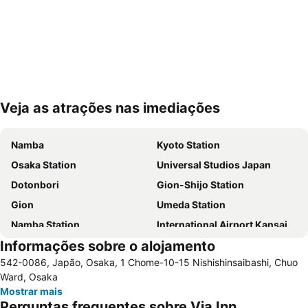
Veja as atrações nas imediações
Ampliar mapa
Namba
Kyoto Station
Osaka Station
Universal Studios Japan
Dotonbori
Gion-Shijo Station
Gion
Umeda Station
Namba Station
International Airport Kansai
Informações sobre o alojamento
Higashiyama
Nakagyo
542-0086, Japão, Osaka, 1 Chome-10-15 Nishishinsaibashi, Chuo
Kawaramachi Station
Namba City
Ward, Osaka
Tennoji Station
Kita
Mostrar mais
Perguntas frequentes sobre Via Inn
Arima Onsen
Dotonbori