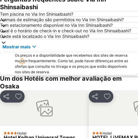
Shinsaibashi
Osaka City Air Terminal
Yodoyabashi Station
Tem piscina no Via Inn Shinsaibashi?
Universal City Walk Osaka
Aeroporto Internacional de Osaka
Animais de estimação são permitidos no Via Inn Shinsaibashi?
Tem estacionamento disponível no Via Inn Shinsaibashi?
Nara Park
Karasuma Station
Qual é o horário de check-in e check-out no Via Inn Shinsaibashi?
Shinsaibashi
Umeda sky building
Onde está localizado o Via Inn Shinsaibashi?
Arashiyama
Shinsaibashi Station
Mostrar mais
Osaka Castle
Universal City Station
Os preços e a disponibilidade que recebemos dos sites de reserva
Shijo Station
Sannomiya Station
mudam frequentemente. Como tal, pode haver diferenças entre as
ofertas que consulta no trivago e os preços que estão disponíveis
Shin Kobe Station
Shimogyo
nos sites de reserva.
Um dos Hotéis com melhor avaliação em
Nishiki Market
America Mura
Osaka
Namba Parks
Chuo Osaka
Kyobashi Station
Hard Rock Cafe Universal Citywalk Osaka
Partilhar
Adicionar aos favoritos
Partilhar
Adicionar aos
Fushimi
Kyoto Tower
Honmachi Station
Kitahama Station
Tennoji
Osaka caste
Japan Mint
Whity Umeda
Hotel
Hotel
4 Estrelas
3 Estrelas
Hotel Keihan Universal Tower
HOTEL LiVEMAX 