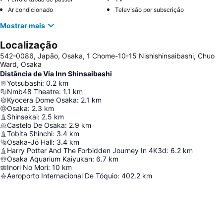
Ar condicionado
Televisão por subscrição
Mostrar mais
Localização
542-0086, Japão, Osaka, 1 Chome-10-15 Nishishinsaibashi, Chuo
Ward, Osaka
Distância de Via Inn Shinsaibashi
Yotsubashi
:
0.2
km
Nmb48 Theatre
:
1.1
km
Kyocera Dome Osaka
:
2.1
km
Osaka
:
2.3
km
Shinsekai
:
2.5
km
Castelo De Osaka
:
2.9
km
Tobita Shinchi
:
3.4
km
Osaka-Jō Hall
:
3.4
km
Harry Potter And The Forbidden Journey In 4K3d
:
6.2
km
Osaka Aquarium Kaiyukan
:
6.7
km
Inori No Mori
:
10
km
Aeroporto Internacional De Tóquio
:
402.2
km