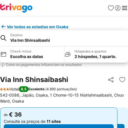
Favoritos
Iniciar
Me
Ver todas as estadias em Osaka
Destino
Via Inn Shinsaibashi
Check-in/out
Hóspedes e quartos
Escolha as datas
2 hóspedes, 1 quarto.
Como os pagamentos influenciam os resultados
Via Inn Shinsaibashi
Partilhar
Ad
Hotel
8,5
Excelente
(
4.890 pontuações
)
3 Estrelas
542-0086, Japão, Osaka, 1 Chome-10-15 Nishishinsaibashi, Chuo
Ward, Osaka
€ 36
€ 36
de
de
Consulte os preços de
11 sites
Consulte os preços de
11 sites