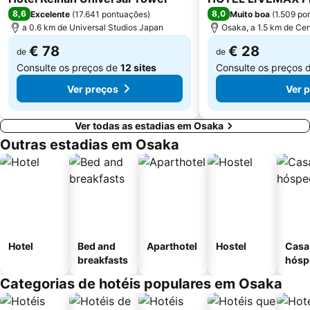
Todaiji Temple
Rinku Town Station
8,6
8,0
Excelente
(
17.641 pontuações
)
Muito boa
(
1.509 po
a 0.6 km de Universal Studios Japan
Osaka, a 1.5 km de Cen
€ 78
€ 28
de
de
Consulte os preços de
12 sites
Consulte os preços 
Ver preços
Ver 
Ver todas as estadias em Osaka
Outras estadias em Osaka
Hotel
Bed and
Aparthotel
Hostel
Casa
breakfasts
hósp
Categorias de hotéis populares em Osaka