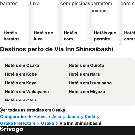
Hotéis
Hotéis de
Hotéis
Hotéis que
Hoté
baratos
luxo
com
permitem
com 
piscinas
animais
Destinos perto de Via Inn Shinsaibashi
Hotéis em Osaka
Hotéis em Quioto
Hotéis em Kobe
Hotéis em Nara
Hotéis em Koya
Hotéis em Izumisano
Hotéis em Wakayama
Hotéis em Miyazu
Hotéis em Otsu
Ver todas as estadias em Osaka
Comparador de Hotéis
Ásia
Japão
Kinki
Osaka Prefecture
Osaka
Via Inn Shinsaibashi