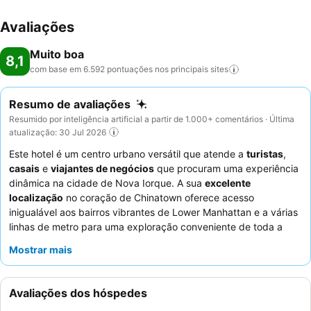
Avaliações
Muito boa
8,1
com base em 6.592 pontuações nos principais
sites
Resumo de avaliações
Resumido por inteligência artificial a partir de 1.000+ comentários · Última
atualização: 30 Jul 2026
Este hotel é um centro urbano versátil que atende a
turistas
,
casais
e
viajantes de negócios
que procuram uma experiência
dinâmica na cidade de Nova Iorque. A sua
excelente
localização
no coração de Chinatown oferece acesso
inigualável aos bairros vibrantes de Lower Manhattan e a várias
linhas de metro para uma exploração conveniente de toda a
cidade. A comodidade de destaque da propriedade é o seu
bar
Mostrar mais
no terraço
, que oferece um ambiente chique e vistas
impressionantes da cidade. Os hóspedes elogiam
consistentemente os
funcionários simpáticos e prestativos
e
Avaliações dos hóspedes
apreciam a conveniência do pequeno-almoço gratuito, que