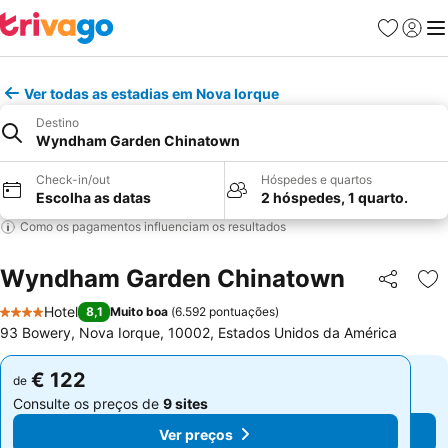
Favoritos
Iniciar
Me
Ver todas as estadias em Nova Iorque
Destino
Wyndham Garden Chinatown
Check-in/out
Hóspedes e quartos
Escolha as datas
2 hóspedes, 1 quarto.
Como os pagamentos influenciam os resultados
Wyndham Garden Chinatown
Partilhar
Ad
Hotel
8,1
Muito boa
(
6.592 pontuações
)
4 Estrelas
93 Bowery, Nova Iorque, 10002, Estados Unidos da América
€ 122
€ 122
de
de
Consulte os preços de
9 sites
Consulte os preços de
9 sites
Ver preços
Ver preços