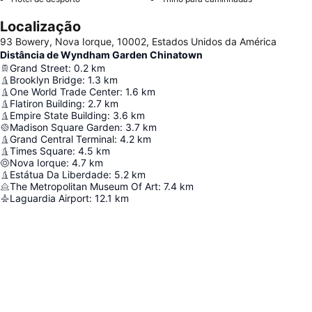
Localização
93 Bowery, Nova Iorque, 10002, Estados Unidos da América
Distância de Wyndham Garden Chinatown
Grand Street
:
0.2
km
Brooklyn Bridge
:
1.3
km
One World Trade Center
:
1.6
km
Flatiron Building
:
2.7
km
Empire State Building
:
3.6
km
Madison Square Garden
:
3.7
km
Grand Central Terminal
:
4.2
km
Times Square
:
4.5
km
Nova Iorque
:
4.7
km
Estátua Da Liberdade
:
5.2
km
The Metropolitan Museum Of Art
:
7.4
km
Laguardia Airport
:
12.1
km