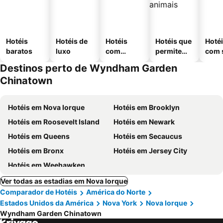
Hotéis
Hotéis de
Hotéis
Hotéis que
Hoté
baratos
luxo
com
permitem
com 
piscinas
animais
Destinos perto de Wyndham Garden
Chinatown
Hotéis em Nova Iorque
Hotéis em Brooklyn
Hotéis em Roosevelt Island
Hotéis em Newark
Hotéis em Queens
Hotéis em Secaucus
Hotéis em Bronx
Hotéis em Jersey City
Hotéis em Weehawken
Ver todas as estadias em Nova Iorque
Comparador de Hotéis
América do Norte
Estados Unidos da América
Nova York
Nova Iorque
Wyndham Garden Chinatown