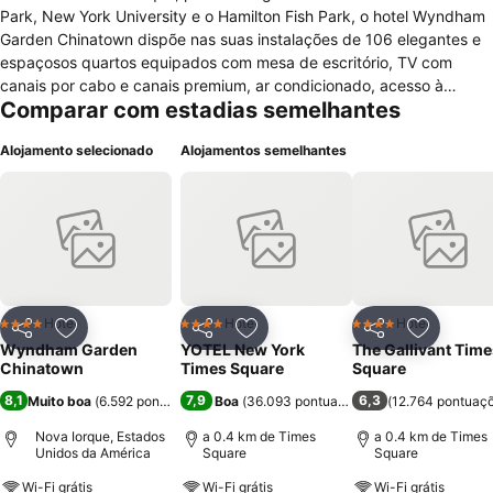
Park, New York University e o Hamilton Fish Park, o hotel Wyndham
Garden Chinatown dispõe nas suas instalações de 106 elegantes e
espaçosos quartos equipados com mesa de escritório, TV com
canais por cabo e canais premium, ar condicionado, acesso à
Comparar com estadias semelhantes
internet de alta velocidade, cofre, telefone, minibar, sala de estar,
despertador, base de conexão para leitor MP3, máquina para
Alojamento selecionado
Alojamentos semelhantes
preparar café e ferro/tábua de passar. As casas de banho oferecem
banheira, duche e secador de cabelo. Dos serviços gerais do hotel
fazem parte receção 24 horas, bar, cofre na receção, parque de
estacionamento, acesso à internet wireless, check-in e check-out
expresso, acesso facilitado a deficientes, portaria, serviço de
concierge, elevador, jornais diários, serviços para casamentos, sala
para bagagens, restaurante, fax/fotocopiadora e limpeza a seco. As
comodidades para negócios e eventos incluem centro de negócios
Hotel
Hotel
Hotel
4 Estrelas
4 Estrelas
4 Estrelas
Partilhar
Adicionar aos favoritos
Partilhar
Adicionar aos favoritos
Partilhar
Adicionar
e sala de conferências. O Wyndham Garden Chinatown possui uma
Wyndham Garden
YOTEL New York
The Gallivant Time
academia de ginástica. São aceites animais de estimação.
Chinatown
Times Square
Square
8,1
7,9
6,3
Muito boa
(
6.592 pontuações
)
Boa
(
36.093 pontuações
)
(
12.764 pontuaç
Nova Iorque, Estados
a 0.4 km de Times
a 0.4 km de Times
Unidos da América
Square
Square
Wi-Fi grátis
Wi-Fi grátis
Wi-Fi grátis