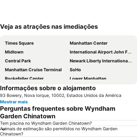
Veja as atrações nas imediações
Ampliar mapa
Times Square
Manhattan Center
Midtown
International Airport John F. Kennedy
Central Park
Newark Liberty International Airport
Manhattan Cruise Terminal
SoHo
Rockefeller Center
Lower Manhattan
Informações sobre o alojamento
Chelsea
Long Island City
93 Bowery, Nova Iorque, 10002, Estados Unidos da América
Aeroporto LaGuardia
Madison Square Garden
Mostrar mais
Metrô de Nova York City
Upper West Side
Perguntas frequentes sobre Wyndham
5th Ave 53rd St Metro Station
Edifício Empire State
Garden Chinatown
Hell's Kitchen
Upper East Side
Tem piscina no Wyndham Garden Chinatown?
Animais de estimação são permitidos no Wyndham Garden
Lower East Side
Times Sq 42nd St Metro Station
Chinatown?