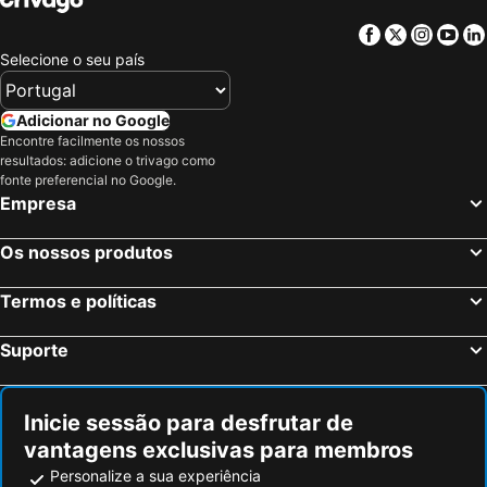
Facebook
Twitter
Insta
Yo
Selecione o seu país
Adicionar no Google
Encontre facilmente os nossos
resultados: adicione o trivago como
fonte preferencial no Google.
Empresa
Os nossos produtos
Termos e políticas
Suporte
Inicie sessão para desfrutar de
vantagens exclusivas para membros
Personalize a sua experiência