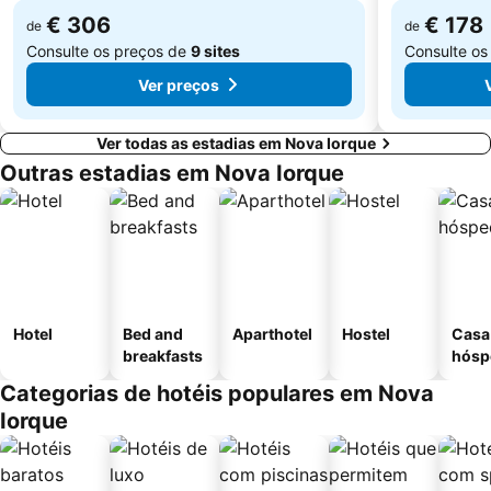
€ 306
€ 178
de
de
Consulte os preços de
9 sites
Consulte os
Ver preços
Ver todas as estadias em Nova Iorque
Outras estadias em Nova Iorque
Hotel
Bed and
Aparthotel
Hostel
Casa
breakfasts
hósp
Categorias de hotéis populares em Nova
Iorque