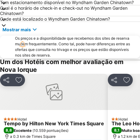
Tem estacionamento disponível no Wyndham Garden Chinatown?
Broadway
Pennsylvania Station
Qual é o horário de check-in e check-out no Wyndham Garden
34th St Penn Station Metro Station
NYC Run
Chinatown?
Onde está localizado o Wyndham Garden Chinatown?
Astoria
MetLife Stadium
Mostrar mais
Greenwich Village
West Village
Os preços e a disponibilidade que recebemos dos sites de reserva
Macy's Herald Square 34th Street
Financial District
mudam frequentemente. Como tal, pode haver diferenças entre as
7th Ave Metro Station
Trump Tower
ofertas que consulta no trivago e os preços que estão disponíveis
nos sites de reserva.
8th Ave Metro Station
Ponte do Brooklyn
Um dos Hotéis com melhor avaliação em
Fifth Avenue
Little Italy
Nova Iorque
Woodside
Harlem
Partilhar
Adicionar aos favoritos
Partilhar
Adici
East New York
Queens
Chinatown
Williamsburg
Garment District
Grande Terminal Central
Sede das Nações Unidas
Port Authority Central Station
Hotel
Hotel
Javits Center
Museum of the City of New York
4 Estrelas
2 Estrelas
Tempo by Hilton New York Times Square
The Leo H
8,8
8,1
Excelente
(
10.559 pontuações
)
Muito boa
a 0.3 km de Times Square
a 1.2 km de E