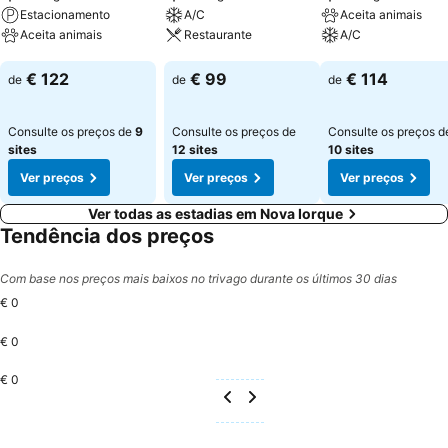
Estacionamento
A/C
Aceita animais
Aceita animais
Restaurante
A/C
Ver preços
Ver preços
Ver preços
€ 122
€ 99
€ 114
de
de
de
Consulte os preços de
9
Consulte os preços de
Consulte os preços d
sites
12 sites
10 sites
Ver preços
Ver preços
Ver preços
Ver todas as estadias em Nova Iorque
Tendência dos preços
Com base nos preços mais baixos no trivago durante os últimos 30 dias
€ 0
€ 0
€ 0