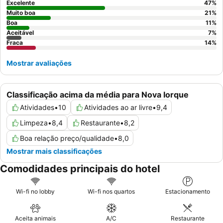
inclui pastelaria fresca e waffles. Para aqueles que procuram
Excelente
47
%
espaço extra ou um ambiente mais tranquilo, recomenda-se a
Muito boa
21
%
escolha de um
Boa
quarto de canto ou um quarto num andar
11
%
Aceitável
7
%
superior
.
Fraca
14
%
Mostrar avaliações
Classificação acima da média para Nova Iorque
Atividades
•
10
Atividades ao ar livre
•
9,4
Limpeza
•
8,4
Restaurante
•
8,2
Boa relação preço/qualidade
•
8,0
Mostrar mais classificações
Comodidades principais do hotel
Wi-fi no lobby
Wi-fi nos quartos
Estacionamento
Aceita animais
A/C
Restaurante