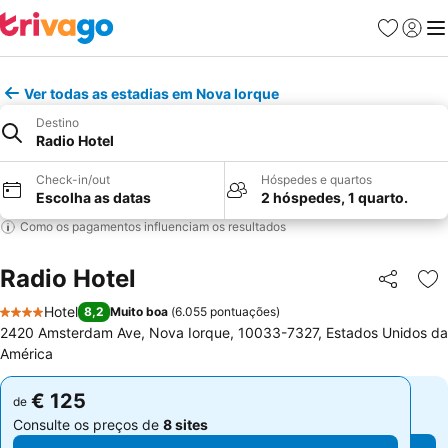
Favoritos
Iniciar
Me
Ver todas as estadias em Nova Iorque
Destino
Radio Hotel
Check-in/out
Hóspedes e quartos
Escolha as datas
2 hóspedes, 1 quarto.
Como os pagamentos influenciam os resultados
Radio Hotel
Partilhar
Ad
Hotel
8,2
Muito boa
(
6.055 pontuações
)
4 Estrelas
2420 Amsterdam Ave, Nova Iorque, 10033-7327, Estados Unidos da
América
€ 125
€ 125
de
de
Consulte os preços de
8 sites
Consulte os preços de
8 sites