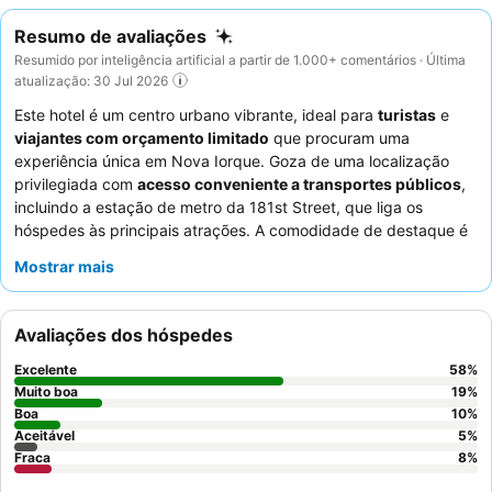
Resumo de avaliações
Resumido por inteligência artificial a partir de 1.000+ comentários · Última
atualização: 30 Jul 2026
Este hotel é um centro urbano vibrante, ideal para
turistas
e
viajantes com orçamento limitado
que procuram uma
experiência única em Nova Iorque. Goza de uma localização
privilegiada com
acesso conveniente a transportes públicos
,
incluindo a estação de metro da 181st Street, que liga os
hóspedes às principais atrações. A comodidade de destaque é
o
restaurante Jalao
no local, celebrado pela sua autêntica e
Mostrar mais
saborosa cozinha dominicana. Os hóspedes elogiam
consistentemente a
postura acolhedora e prestável dos
funcionários
e o
extenso buffet de pequeno-almoço
. Para
Avaliações dos hóspedes
aqueles que procuram um ambiente mais tranquilo, recomenda-
se pedir um quarto virado para o pátio.
Excelente
58
%
Muito boa
19
%
Boa
10
%
Aceitável
5
%
Fraca
8
%