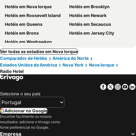
Hotéis em Nova Iorque
Hotéis em Brooklyn
Hotéis em Roosevelt Island
Hotéis em Newark
Hotéis em Queens
Hotéis em Secaucus
Hotéis em Bronx
Hotéis em Jersey City
Hotéis em Weehawken
Ver todas as estadias em Nova Iorque
Comparador de Hotéis
América do Norte
Estados Unidos da América
Nova York
Nova Iorque
Radio Hotel
Facebook
Twitter
Insta
Yo
Selecione o seu país
Adicionar no Google
Encontre facilmente os nossos
resultados: adicione o trivago como
fonte preferencial no Google.
Empresa