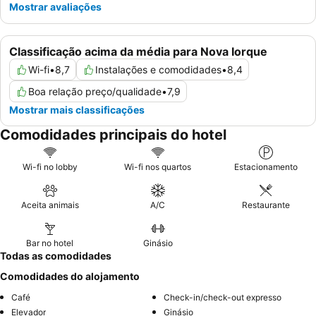
Mostrar avaliações
Classificação acima da média para Nova Iorque
Wi-fi
•
8,7
Instalações e comodidades
•
8,4
Boa relação preço/qualidade
•
7,9
Mostrar mais classificações
Comodidades principais do hotel
Wi-fi no lobby
Wi-fi nos quartos
Estacionamento
Aceita animais
A/C
Restaurante
Bar no hotel
Ginásio
Todas as comodidades
Comodidades do alojamento
Café
Check-in/check-out expresso
Elevador
Ginásio