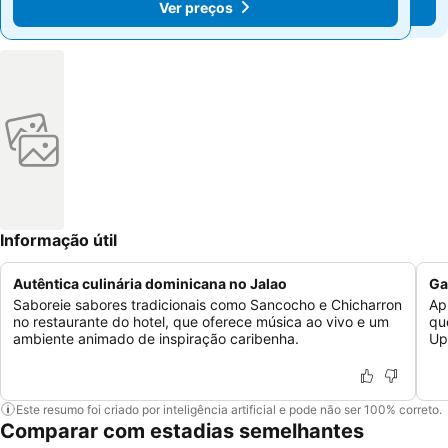
Ver preços
Ver preços
Informação útil
Autêntica culinária dominicana no Jalao
Ga
Saboreie sabores tradicionais como Sancocho e Chicharron
Ap
no restaurante do hotel, que oferece música ao vivo e um
qu
ambiente animado de inspiração caribenha.
Up
Este resumo foi criado por inteligência artificial e pode não ser 100% correto.
Comparar com estadias semelhantes