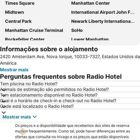
Times Square
Manhattan Center
Midtown
International Airport John F. Kennedy
Central Park
Newark Liberty International Airport
Manhattan Cruise Terminal
SoHo
Rockefeller Center
Lower Manhattan
Informações sobre o alojamento
Chelsea
Long Island City
2420 Amsterdam Ave, Nova Iorque, 10033-7327, Estados Unidos da
Aeroporto LaGuardia
Madison Square Garden
América
Metrô de Nova York City
Upper West Side
Mostrar mais
Perguntas frequentes sobre Radio Hotel
5th Ave 53rd St Metro Station
Edifício Empire State
Tem piscina no Radio Hotel?
Upper East Side
Hell's Kitchen
Animais de estimação são permitidos no Radio Hotel?
Broadway
Times Sq 42nd St Metro Station
Tem estacionamento disponível no Radio Hotel?
Qual é o horário de check-in e check-out no Radio Hotel?
Lower East Side
Pennsylvania Station
Onde está localizado o Radio Hotel?
34th St Penn Station Metro Station
Astoria
Mostrar mais
MetLife Stadium
NYC Run
Os preços e a disponibilidade que recebemos dos sites de reserva
Greenwich Village
Macy's Herald Square 34th Street
mudam frequentemente. Como tal, pode haver diferenças entre as
ofertas que consulta no trivago e os preços que estão disponíveis
West Village
7th Ave Metro Station