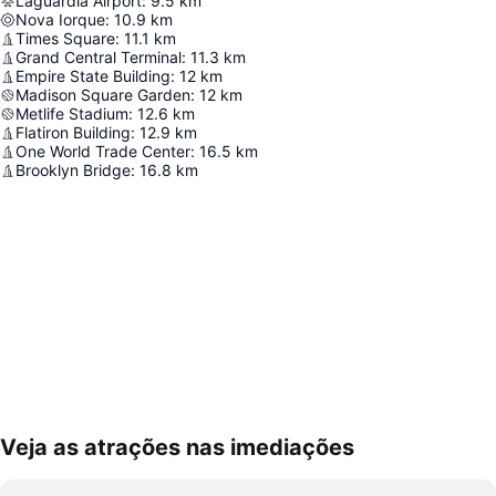
Laguardia Airport
:
9.5
km
Nova Iorque
:
10.9
km
Times Square
:
11.1
km
Grand Central Terminal
:
11.3
km
Empire State Building
:
12
km
Madison Square Garden
:
12
km
Metlife Stadium
:
12.6
km
Flatiron Building
:
12.9
km
One World Trade Center
:
16.5
km
Brooklyn Bridge
:
16.8
km
Veja as atrações nas imediações
Ampliar mapa