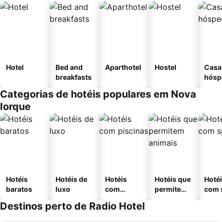
Hotel
Bed and
Aparthotel
Hostel
Casa
breakfasts
hósp
Categorias de hotéis populares em Nova
Iorque
Hotéis
Hotéis de
Hotéis
Hotéis que
Hoté
baratos
luxo
com
permitem
com 
piscinas
animais
Destinos perto de Radio Hotel