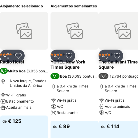
Alojamento selecionado
Alojamentos semelhantes
Hotel
Hotel
Hotel
4 Estrelas
4 Estrelas
4 Estrelas
Partilhar
Adicionar aos favoritos
Partilhar
Adicionar aos favoritos
Partilhar
Adicionar
Radio Hotel
YOTEL New York
The Gallivant Time
Times Square
Square
8,2
Muito boa
(
6.055 pontuações
)
7,9
6,3
Boa
(
36.093 pontuações
)
(
12.764 pontuaç
Nova Iorque, Estados
Unidos da América
a 0.4 km de Times
a 0.4 km de Times
Square
Square
Wi-Fi grátis
Wi-Fi grátis
Wi-Fi grátis
Estacionamento
A/C
Aceita animais
Aceita animais
Restaurante
A/C
Ver preços
€ 125
de
Ver preços
Ver preços
€ 99
€ 114
de
de