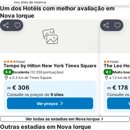
nos sites de reserva.
Um dos Hotéis com melhor avaliação em
Financial District
Trump Tower
Nova Iorque
8th Ave Metro Station
Fifth Avenue
Ponte do Brooklyn
Harlem
Partilhar
Adicionar aos favoritos
Partilhar
Adici
Woodside
Little Italy
Queens
East New York
Museum of the City of New York
Grande Terminal Central
Sede das Nações Unidas
Port Authority Central Station
Hotel
Hotel
4 Estrelas
2 Estrelas
Tempo by Hilton New York Times Square
The Leo H
Garment District
Javits Center
8,8
8,1
Excelente
(
10.559 pontuações
)
Muito boa
Chinatown
Williamsburg
a 0.3 km de Times Square
a 1.2 km de E
€ 306
€ 178
de
de
Consulte os preços de
9 sites
Consulte os
Ver preços
Ver todas as estadias em Nova Iorque
Outras estadias em Nova Iorque