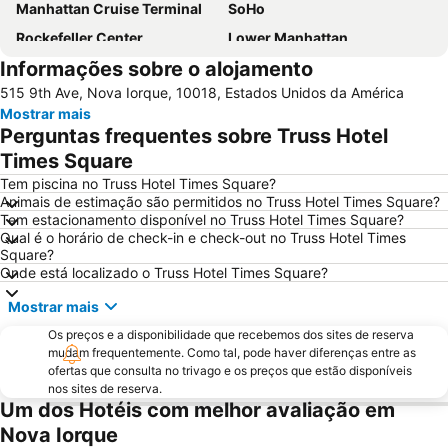
Manhattan Cruise Terminal
SoHo
Rockefeller Center
Lower Manhattan
Informações sobre o alojamento
Chelsea
Long Island City
515 9th Ave, Nova Iorque, 10018, Estados Unidos da América
Aeroporto LaGuardia
Madison Square Garden
Mostrar mais
Metrô de Nova York City
Upper West Side
Perguntas frequentes sobre Truss Hotel
5th Ave 53rd St Metro Station
Edifício Empire State
Times Square
Hell's Kitchen
Upper East Side
Tem piscina no Truss Hotel Times Square?
Animais de estimação são permitidos no Truss Hotel Times Square?
Times Sq 42nd St Metro Station
Broadway
Tem estacionamento disponível no Truss Hotel Times Square?
Qual é o horário de check-in e check-out no Truss Hotel Times
Lower East Side
Pennsylvania Station
Square?
34th St Penn Station Metro Station
NYC Run
Onde está localizado o Truss Hotel Times Square?
Astoria
MetLife Stadium
Mostrar mais
Greenwich Village
Macy's Herald Square 34th Street
Os preços e a disponibilidade que recebemos dos sites de reserva
mudam frequentemente. Como tal, pode haver diferenças entre as
West Village
7th Ave Metro Station
ofertas que consulta no trivago e os preços que estão disponíveis
Financial District
Trump Tower
nos sites de reserva.
Um dos Hotéis com melhor avaliação em
8th Ave Metro Station
Fifth Avenue
Nova Iorque
Ponte do Brooklyn
Little Italy