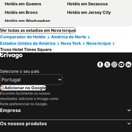
Hotéis em Queens
Hotéis em Secaucus
Hotéis em Bronx
Hotéis em Jersey City
Hotéis em Weehawken
Ver todas as estadias em Nova Iorque
Comparador de Hotéis
América do Norte
Estados Unidos da América
Nova York
Nova Iorque
Truss Hotel Times Square
Facebook
Twitter
Insta
Yo
Selecione o seu país
Adicionar no Google
Encontre facilmente os nossos
resultados: adicione o trivago como
fonte preferencial no Google.
Empresa
Os nossos produtos