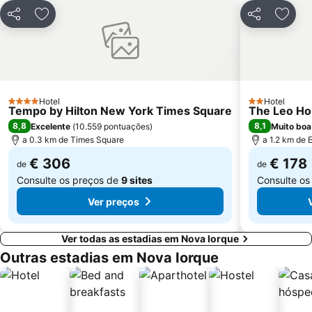
Harlem
Woodside
Partilhar
Adicionar aos favoritos
Partilhar
Adici
East New York
Queens
Port Authority Central Station
Garment District
Javits Center
Grande Terminal Central
Sede das Nações Unidas
Chinatown
Hotel
Hotel
4 Estrelas
2 Estrelas
Tempo by Hilton New York Times Square
The Leo H
Museum of the City of New York
Williamsburg
8,8
8,1
Excelente
(
10.559 pontuações
)
Muito boa
a 0.3 km de Times Square
a 1.2 km de E
€ 306
€ 178
de
de
Consulte os preços de
9 sites
Consulte os
Ver preços
Ver todas as estadias em Nova Iorque
Outras estadias em Nova Iorque