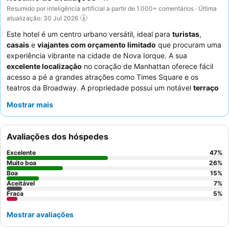
Resumido por inteligência artificial a partir de 1.000+ comentários · Última
atualização: 30 Jul 2026
Este hotel é um centro urbano versátil, ideal para
turistas
,
casais
e
viajantes com orçamento limitado
que procuram uma
experiência vibrante na cidade de Nova Iorque. A sua
excelente localização
no coração de Manhattan oferece fácil
acesso a pé a grandes atrações como Times Square e os
teatros da Broadway. A propriedade possui um notável
terraço
no último piso
com vistas panorâmicas, perfeito para relaxar
Mostrar mais
após um dia de exploração. Os hóspedes elogiam
consistentemente a
equipe da receção
pela sua simpatia e
prestabilidade excecionais, complementando a conveniência de
Avaliações dos hóspedes
inúmeras opções de refeições nas proximidades. Para uma
estadia mais tranquila, os hóspedes são aconselhados a solicitar
Excelente
47
%
um quarto virado para o jardim.
Muito boa
26
%
Boa
15
%
Aceitável
7
%
Fraca
5
%
Mostrar avaliações