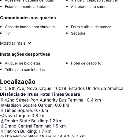
Acessível a cadeira de rodas
Via de circulação acessível
Estacionamento adaptado
Adaptado para surdos
Comodidades nos quartos
Casa de banho com chuveiro
Ferro e tábua de passar
TV
Secador
Mostrar mais
Instalações desportivas
Aluguer de bicicletas
Hotel de desporto
Trilho para caminhadas
Localização
515 9th Ave, Nova Iorque, 10018, Estados Unidos da América
Distância de Truss Hotel Times Square
42nd Street–Port Authority Bus Terminal
:
0.4
km
Madison Square Garden
:
0.6
km
Times Square
:
0.7
km
Nova Iorque
:
0.8
km
Empire State Building
:
1.2
km
Grand Central Terminal
:
1.5
km
Flatiron Building
:
1.7
km
The Metropolitan Museum Of Art
:
3.7
km