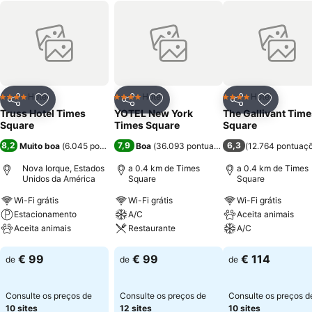
Hotel
Hotel
Hotel
4 Estrelas
4 Estrelas
4 Estrelas
Partilhar
Adicionar aos favoritos
Partilhar
Adicionar aos favoritos
Partilhar
Adicionar
Truss Hotel Times
YOTEL New York
The Gallivant Time
Square
Times Square
Square
8,2
7,9
6,3
Muito boa
(
6.045 pontuações
)
Boa
(
36.093 pontuações
)
(
12.764 pontuaç
Nova Iorque, Estados
a 0.4 km de Times
a 0.4 km de Times
Unidos da América
Square
Square
Wi-Fi grátis
Wi-Fi grátis
Wi-Fi grátis
Estacionamento
A/C
Aceita animais
Aceita animais
Restaurante
A/C
Ver preços
Ver preços
Ver preços
€ 99
€ 99
€ 114
de
de
de
Consulte os preços de
Consulte os preços de
Consulte os preços d
10 sites
12 sites
10 sites