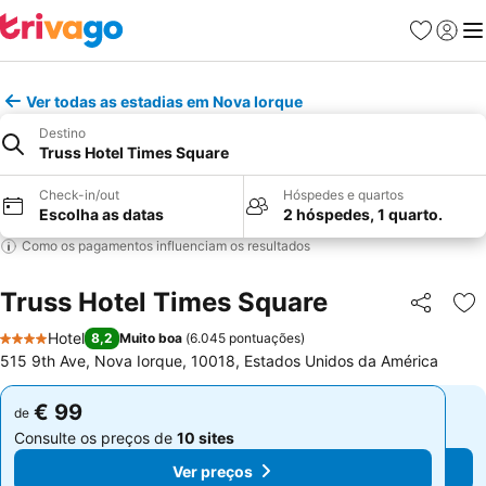
Favoritos
Iniciar
Me
Ver todas as estadias em Nova Iorque
Destino
Truss Hotel Times Square
Check-in/out
Hóspedes e quartos
Escolha as datas
2 hóspedes, 1 quarto.
Como os pagamentos influenciam os resultados
Truss Hotel Times Square
Partilhar
Ad
Hotel
8,2
Muito boa
(
6.045 pontuações
)
4 Estrelas
515 9th Ave, Nova Iorque, 10018, Estados Unidos da América
€ 99
€ 99
de
de
Consulte os preços de
10 sites
Consulte os preços de
10 sites
Ver preços
Ver preços