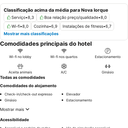
Classificação acima da média para Nova Iorque
Serviço
•
8,3
Boa relação preço/qualidade
•
8,0
Wi-fi
•
8,0
Cozinha
•
6,9
Instalações de fitness
•
6,7
Mostrar mais classificações
Comodidades principais do hotel
Wi-fi no lobby
Wi-fi nos quartos
Estacionamento
Aceita animais
A/C
Ginásio
Todas as comodidades
Comodidades do alojamento
Check-in/check-out expresso
Elevador
Ginásio
Estacionamento
Mostrar mais
Acessibilidade