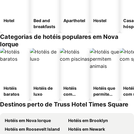
Hotel
Bed and
Aparthotel
Hostel
Casa
breakfasts
hósp
Categorias de hotéis populares em Nova
Iorque
Hotéis
Hotéis de
Hotéis
Hotéis que
Hoté
baratos
luxo
com
permitem
com 
piscinas
animais
Destinos perto de Truss Hotel Times Square
Hotéis em Nova Iorque
Hotéis em Brooklyn
Hotéis em Roosevelt Island
Hotéis em Newark