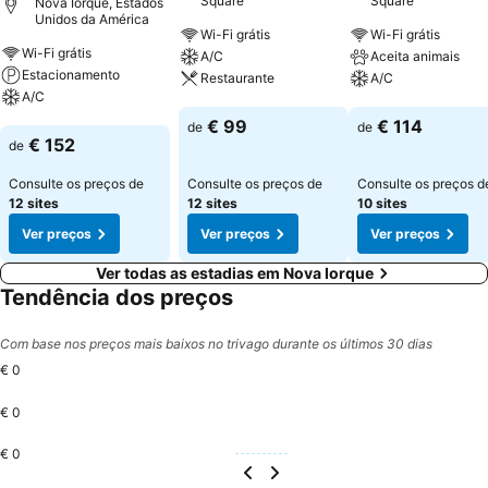
Square
Square
Nova Iorque, Estados
Unidos da América
Wi-Fi grátis
Wi-Fi grátis
Wi-Fi grátis
A/C
Aceita animais
Estacionamento
Restaurante
A/C
A/C
Ver preços
Ver preços
€ 99
€ 114
de
de
Ver preços
€ 152
de
Consulte os preços de
Consulte os preços de
Consulte os preços d
12 sites
12 sites
10 sites
Ver preços
Ver preços
Ver preços
Ver todas as estadias em Nova Iorque
Tendência dos preços
Com base nos preços mais baixos no trivago durante os últimos 30 dias
€ 0
€ 0
€ 0