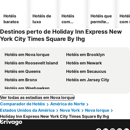
Hotéis
Hotéis de
Hotéis
Hotéis que
Hoté
baratos
luxo
com
permitem
com 
piscinas
animais
Destinos perto de Holiday Inn Express New
York City Times Square By Ihg
Hotéis em Nova Iorque
Hotéis em Brooklyn
Hotéis em Roosevelt Island
Hotéis em Newark
Hotéis em Queens
Hotéis em Secaucus
Hotéis em Bronx
Hotéis em Jersey City
Hotéis em Weehawken
Ver todas as estadias em Nova Iorque
Comparador de Hotéis
América do Norte
Estados Unidos da América
Nova York
Nova Iorque
Holiday Inn Express New York City Times Square By Ihg