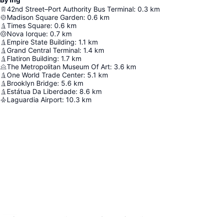
42nd Street–Port Authority Bus Terminal
:
0.3
km
Madison Square Garden
:
0.6
km
Times Square
:
0.6
km
Nova Iorque
:
0.7
km
Empire State Building
:
1.1
km
Grand Central Terminal
:
1.4
km
Flatiron Building
:
1.7
km
The Metropolitan Museum Of Art
:
3.6
km
One World Trade Center
:
5.1
km
Brooklyn Bridge
:
5.6
km
Estátua Da Liberdade
:
8.6
km
Laguardia Airport
:
10.3
km