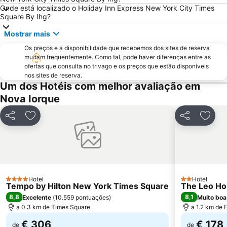
Onde está localizado o Holiday Inn Express New York City Times
Greenwich Village
Macy's Herald Square 34th Street
Square By Ihg?
West Village
7th Ave Metro Station
Mostrar mais
Financial District
Trump Tower
Os preços e a disponibilidade que recebemos dos sites de reserva
8th Ave Metro Station
Fifth Avenue
mudam frequentemente. Como tal, pode haver diferenças entre as
ofertas que consulta no trivago e os preços que estão disponíveis
Ponte do Brooklyn
Little Italy
nos sites de reserva.
Harlem
Woodside
Um dos Hotéis com melhor avaliação em
Nova Iorque
East New York
Queens
Port Authority Central Station
Garment District
Partilhar
Adicionar aos favoritos
Partilhar
Adici
Javits Center
Grande Terminal Central
Sede das Nações Unidas
Chinatown
Museum of the City of New York
Williamsburg
Hotel
Hotel
4 Estrelas
2 Estrelas
Tempo by Hilton New York Times Square
The Leo H
8,8
8,1
Excelente
(
10.559 pontuações
)
Muito boa
a 0.3 km de Times Square
a 1.2 km de E
€ 306
€ 178
de
de