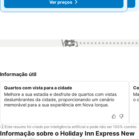
Ver preços
Ver preços
1 / 54
Informação útil
Quartos com vista para a cidade
Ce
Melhore a sua estadia e desfrute de quartos com vistas
Ma
deslumbrantes da cidade, proporcionando um cenário
o c
memorável para a sua experiência em Nova Iorque.
Este resumo foi criado por inteligência artificial e pode não ser 100% correto.
Informação sobre o Holiday Inn Express New