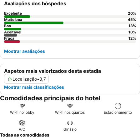
Avaliações dos hóspedes
Para uma experiência mais tranquila, os hóspedes podem
preferir quartos virados para o lado oposto à rua.
Excelente
20
%
Muito boa
45
%
Boa
13
%
Aceitável
10
%
Fraca
12
%
Mostrar avaliações
Aspetos mais valorizados desta estadia
Localização
•
8,7
Mostrar mais classificações
Comodidades principais do hotel
Wi-fi no lobby
Wi-fi nos quartos
Estacionamento
A/C
Ginásio
Todas as comodidades