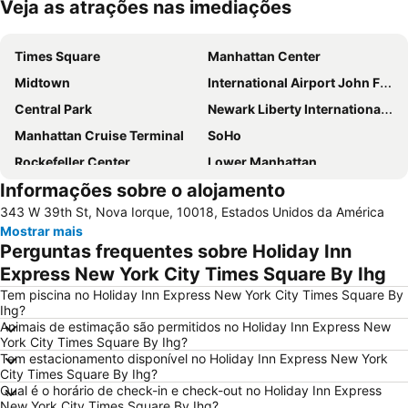
Veja as atrações nas imediações
Ampliar mapa
Times Square
Manhattan Center
Midtown
International Airport John F. Kennedy
Central Park
Newark Liberty International Airport
Manhattan Cruise Terminal
SoHo
Rockefeller Center
Lower Manhattan
Informações sobre o alojamento
Chelsea
Long Island City
343 W 39th St, Nova Iorque, 10018, Estados Unidos da América
Aeroporto LaGuardia
Madison Square Garden
Mostrar mais
Metrô de Nova York City
Upper West Side
Perguntas frequentes sobre Holiday Inn
5th Ave 53rd St Metro Station
Edifício Empire State
Express New York City Times Square By Ihg
Hell's Kitchen
Upper East Side
Tem piscina no Holiday Inn Express New York City Times Square By
Ihg?
Times Sq 42nd St Metro Station
Broadway
Animais de estimação são permitidos no Holiday Inn Express New
York City Times Square By Ihg?
Lower East Side
Pennsylvania Station
Tem estacionamento disponível no Holiday Inn Express New York
34th St Penn Station Metro Station
NYC Run
City Times Square By Ihg?
Qual é o horário de check-in e check-out no Holiday Inn Express
Astoria
MetLife Stadium
New York City Times Square By Ihg?