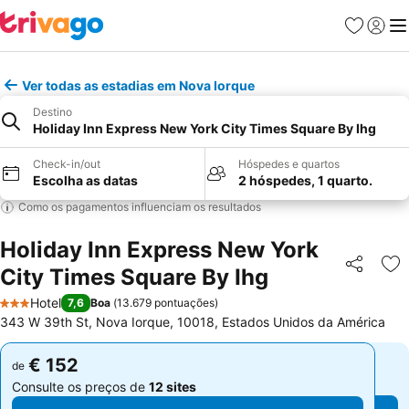
Favoritos
Iniciar
Me
Ver todas as estadias em Nova Iorque
Destino
Holiday Inn Express New York City Times Square By Ihg
Check-in/out
Hóspedes e quartos
Escolha as datas
2 hóspedes, 1 quarto.
Como os pagamentos influenciam os resultados
Holiday Inn Express New York
City Times Square By Ihg
Partilhar
Ad
Hotel
7,6
Boa
(
13.679 pontuações
)
3 Estrelas
343 W 39th St, Nova Iorque, 10018, Estados Unidos da América
€ 152
€ 152
de
de
Consulte os preços de
12 sites
Consulte os preços de
12 sites