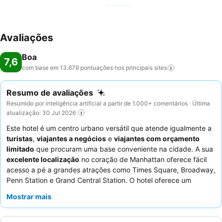
Avaliações
Boa
7,6
com base em 13.679 pontuações nos principais
sites
Resumo de avaliações
Resumido por inteligência artificial a partir de 1.000+ comentários · Última
atualização: 30 Jul 2026
Este hotel é um centro urbano versátil que atende igualmente a
turistas
,
viajantes a negócios
e
viajantes com orçamento
limitado
que procuram uma base conveniente na cidade. A sua
excelente localização
no coração de Manhattan oferece fácil
acesso a pé a grandes atrações como Times Square, Broadway,
Penn Station e Grand Central Station. O hotel oferece um
começo de dia satisfatório com um
buffet de pequeno-almoço
Mostrar mais
variado e de qualidade
, incluindo itens quentes e fruta fresca.
Os hóspedes elogiam consistentemente o
pessoal e o serviço
excecionais
, destacando a sua postura acolhedora e eficiência.