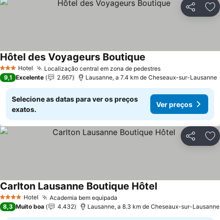
Partilhar
Ad
Hôtel des Voyageurs Boutique
Hotel
Localização central em zona de pedestres
3 Estrelas
9,1
Excelente
2.667
Lausanne, a 7.4 km de Cheseaux-sur-Lausanne
Selecione as datas para ver os preços
Ver preços
exatos.
Partilhar
Ad
Carlton Lausanne Boutique Hôtel
Hotel
Academia bem equipada
4 Estrelas
8,3
Muito boa
4.432
Lausanne, a 8.3 km de Cheseaux-sur-Lausanne