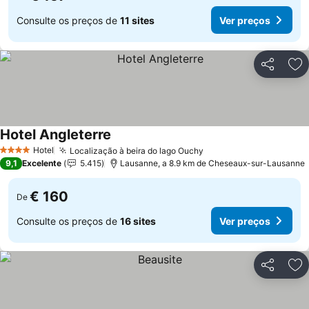
Consulte os preços de
11 sites
Ver preços
Partilhar
Ad
Hotel Angleterre
Hotel
Localização à beira do lago Ouchy
4 Estrelas
9,1
Excelente
5.415
Lausanne, a 8.9 km de Cheseaux-sur-Lausanne
€ 160
De
Consulte os preços de
16 sites
Ver preços
Partilhar
Ad