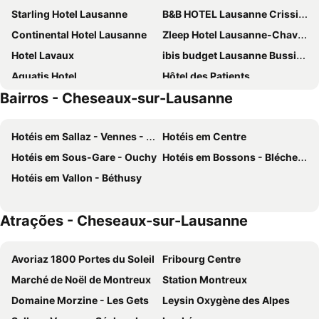
Starling Hotel Lausanne
B&B HOTEL Lausanne Crissier
Continental Hotel Lausanne
Zleep Hotel Lausanne-Chavannes
Hotel Lavaux
ibis budget Lausanne Bussigny
Aquatis Hotel
Hôtel des Patients
Bairros - Cheseaux-sur-Lausanne
Hôtel de la Paix Lausanne
Alpha by Fassbind
Tulip Inn Lausanne Beaulieu
Agora Swiss Night by Fassbind
Hotéis em Sallaz - Vennes - Séchaud
Hotéis em Centre
Hotel Prealpina
ibis Lausanne Crissier
Hotéis em Sous-Gare - Ouchy
Hotéis em Bossons - Blécherette
Moxy Lausanne City
Swiss Wine by Fassbind
Hotéis em Vallon - Béthusy
Mövenpick Hotel Lausanne
Hôtel des Mosaiques
Hôtel du Marché
ibis Styles Lausanne Center Mad House
Atrações - Cheseaux-sur-Lausanne
Swiss Chocolate by Fassbind Lausanne
Royal Savoy Hotel & Spa
Beau-Rivage Palace
Afterwork Hotel
Avoriaz 1800 Portes du Soleil
Fribourg Centre
Lausanne Palace
Swiss Chocolate Lausanne by Fassbind
Marché de Noël de Montreux
Station Montreux
Au P'tit Bonheur
Cosy private room in Lausanne center
Domaine Morzine - Les Gets
Leysin Oxygène des Alpes
Hotel Mirabeau
Hotel Angleterre