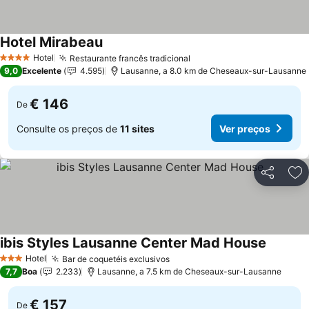
Hotel Mirabeau
Hotel
Restaurante francês tradicional
4 Estrelas
9,0
Excelente
4.595
Lausanne, a 8.0 km de Cheseaux-sur-Lausanne
€ 146
De
Consulte os preços de
11 sites
Ver preços
Partilhar
Ad
ibis Styles Lausanne Center Mad House
Hotel
Bar de coquetéis exclusivos
3 Estrelas
7,7
Boa
2.233
Lausanne, a 7.5 km de Cheseaux-sur-Lausanne
€ 157
De