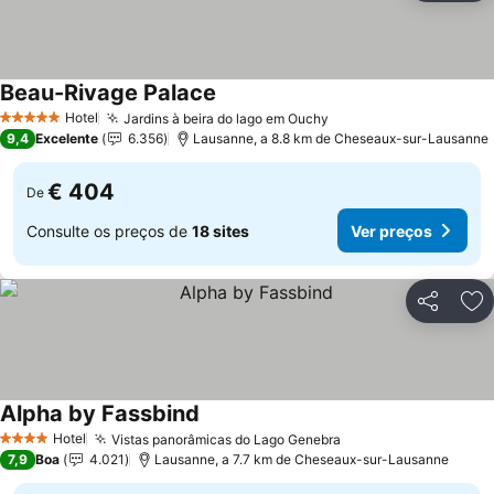
Beau-Rivage Palace
Hotel
Jardins à beira do lago em Ouchy
5 Estrelas
9,4
Excelente
6.356
Lausanne, a 8.8 km de Cheseaux-sur-Lausanne
€ 404
De
Consulte os preços de
18 sites
Ver preços
Partilhar
Ad
Alpha by Fassbind
Hotel
Vistas panorâmicas do Lago Genebra
4 Estrelas
7,9
Boa
4.021
Lausanne, a 7.7 km de Cheseaux-sur-Lausanne