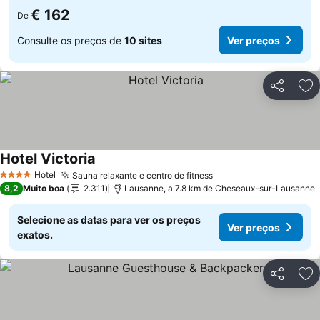
€ 162
De
Consulte os preços de
10 sites
Ver preços
Partilhar
Ad
Hotel Victoria
Hotel
Sauna relaxante e centro de fitness
4 Estrelas
8,2
Muito boa
2.311
Lausanne, a 7.8 km de Cheseaux-sur-Lausanne
Selecione as datas para ver os preços
Ver preços
exatos.
Partilhar
Ad