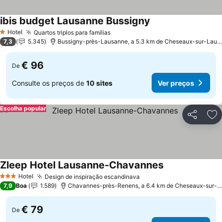
ibis budget Lausanne Bussigny
Hotel
Quartos triplos para famílias
1 Estrelas
7,3
5.345
Bussigny-près-Lausanne, a 5.3 km de Cheseaux-sur-Lausanne
€ 96
De
Consulte os preços de
10 sites
Ver preços
Escolha popular
Partilhar
Ad
Zleep Hotel Lausanne-Chavannes
Hotel
Design de inspiração escandinava
3 Estrelas
7,9
Boa
1.589
Chavannes-près-Renens, a 6.4 km de Cheseaux-sur-Lausanne
€ 79
De