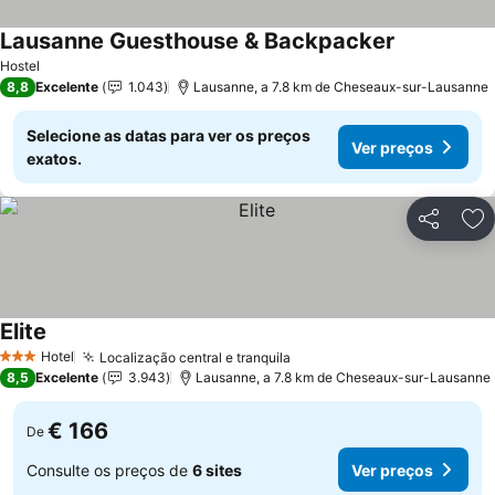
Lausanne Guesthouse & Backpacker
Hostel
8,8
Excelente
1.043
Lausanne, a 7.8 km de Cheseaux-sur-Lausanne
Selecione as datas para ver os preços
Ver preços
exatos.
Partilhar
Ad
Elite
Hotel
Localização central e tranquila
3 Estrelas
8,5
Excelente
3.943
Lausanne, a 7.8 km de Cheseaux-sur-Lausanne
€ 166
De
Consulte os preços de
6 sites
Ver preços