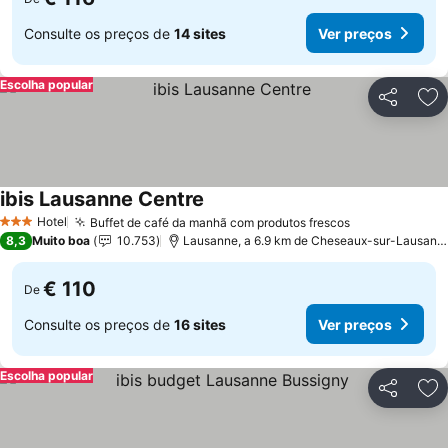
Consulte os preços de
14 sites
Ver preços
Escolha popular
Partilhar
Ad
ibis Lausanne Centre
Hotel
Buffet de café da manhã com produtos frescos
3 Estrelas
8,3
Muito boa
10.753
Lausanne, a 6.9 km de Cheseaux-sur-Lausanne
€ 110
De
Consulte os preços de
16 sites
Ver preços
Escolha popular
Partilhar
Ad