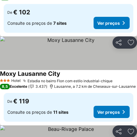
€ 102
De
Consulte os preços de
7 sites
Ver preços
Partilhar
Ad
Moxy Lausanne City
Hotel
Estadia no bairro Flon com estilo industrial-chique
3 Estrelas
8,5
Excelente
3.437
Lausanne, a 7.2 km de Cheseaux-sur-Lausanne
€ 119
De
Consulte os preços de
11 sites
Ver preços
Partilhar
Ad