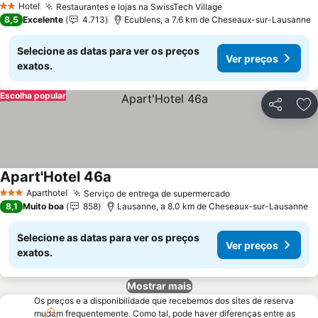
Hotel
Restaurantes e lojas na SwissTech Village
2 Estrelas
8,5
Excelente
4.713
Ecublens, a 7.6 km de Cheseaux-sur-Lausanne
Selecione as datas para ver os preços
Ver preços
exatos.
Escolha popular
Partilhar
Ad
Apart'Hotel 46a
Aparthotel
Serviço de entrega de supermercado
3 Estrelas
8,1
Muito boa
858
Lausanne, a 8.0 km de Cheseaux-sur-Lausanne
Selecione as datas para ver os preços
Ver preços
exatos.
Mostrar mais
Os preços e a disponibilidade que recebemos dos sites de reserva
mudam frequentemente. Como tal, pode haver diferenças entre as