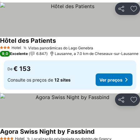
Partilhar
Ad
Hôtel des Patients
Hotel
Vistas panorâmicas do Lago Genebra
3 Estrelas
9,0
Excelente
6.847
Lausanne, a 7.0 km de Cheseaux-sur-Lausanne
€ 153
De
Consulte os preços de
12 sites
Ver preços
Partilhar
Ad
Agora Swiss Night by Fassbind
Hotel
Localização privilegiada no distrito de Grancy