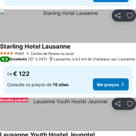
Partilhar
Ad
Starling Hotel Lausanne
Hotel
Centro de fitness no local
4 Estrelas
8,5
Excelente
3.347
Lausanne, a 8.2 km de Cheseaux-sur-Lausanne
€ 122
De
Consulte os preços de
15 sites
Ver preços
Escolha popular
Partilhar
Ad
Lausanne Youth Hostel Jeunotel