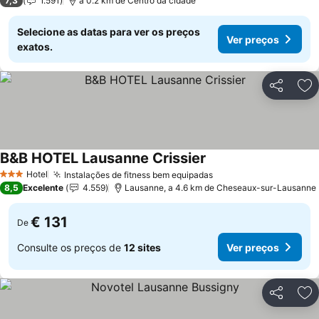
7,3
1.591
a 0.2 km de Centro da cidade
Selecione as datas para ver os preços
Ver preços
exatos.
Partilhar
Ad
B&B HOTEL Lausanne Crissier
Hotel
Instalações de fitness bem equipadas
3 Estrelas
8,5
Excelente
4.559
Lausanne, a 4.6 km de Cheseaux-sur-Lausanne
€ 131
De
Consulte os preços de
12 sites
Ver preços
Partilhar
Ad