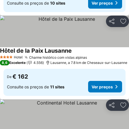
Consulte os preços de
10 sites
Ver preços
Partilhar
Ad
Hôtel de la Paix Lausanne
Hotel
Charme histórico com vistas alpinas
4 Estrelas
8,6
Excelente
4.556
Lausanne, a 7.8 km de Cheseaux-sur-Lausanne
€ 162
De
Consulte os preços de
11 sites
Ver preços
Partilhar
Ad