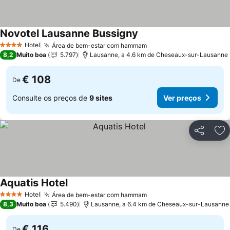
Novotel Lausanne Bussigny
Hotel
Área de bem-estar com hammam
4 Estrelas
8,2
Muito boa
5.797
Lausanne, a 4.6 km de Cheseaux-sur-Lausanne
€ 108
De
Consulte os preços de
9 sites
Ver preços
Partilhar
Ad
Aquatis Hotel
Hotel
Área de bem-estar com hammam
4 Estrelas
8,3
Muito boa
5.490
Lausanne, a 6.4 km de Cheseaux-sur-Lausanne
€ 116
De