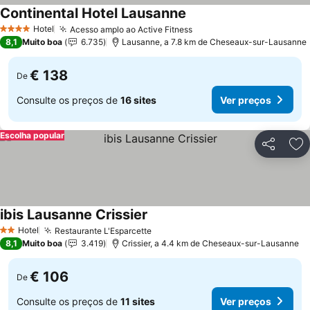
Continental Hotel Lausanne
Hotel
Acesso amplo ao Active Fitness
4 Estrelas
8,1
Muito boa
6.735
Lausanne, a 7.8 km de Cheseaux-sur-Lausanne
€ 138
De
Consulte os preços de
16 sites
Ver preços
Escolha popular
Partilhar
Ad
ibis Lausanne Crissier
Hotel
Restaurante L'Esparcette
2 Estrelas
8,1
Muito boa
3.419
Crissier, a 4.4 km de Cheseaux-sur-Lausanne
€ 106
De
Consulte os preços de
11 sites
Ver preços