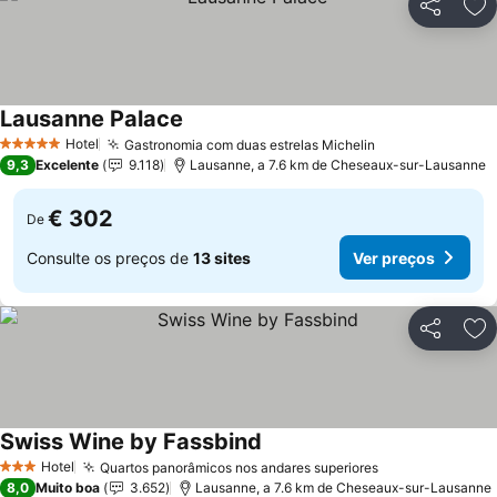
Partilhar
Ad
Lausanne Palace
Hotel
Gastronomia com duas estrelas Michelin
5 Estrelas
9,3
Excelente
9.118
Lausanne, a 7.6 km de Cheseaux-sur-Lausanne
€ 302
De
Consulte os preços de
13 sites
Ver preços
Partilhar
Ad
Swiss Wine by Fassbind
Hotel
Quartos panorâmicos nos andares superiores
3 Estrelas
8,0
Muito boa
3.652
Lausanne, a 7.6 km de Cheseaux-sur-Lausanne