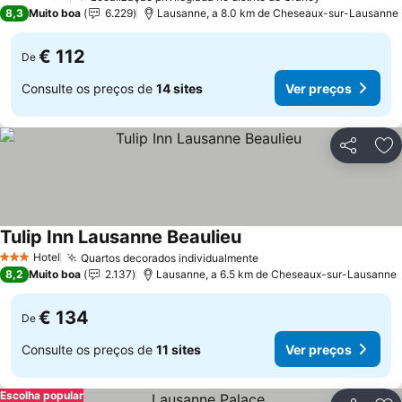
4 Estrelas
8,3
Muito boa
6.229
Lausanne, a 8.0 km de Cheseaux-sur-Lausanne
€ 112
De
Consulte os preços de
14 sites
Ver preços
Partilhar
Ad
Tulip Inn Lausanne Beaulieu
Hotel
Quartos decorados individualmente
3 Estrelas
8,2
Muito boa
2.137
Lausanne, a 6.5 km de Cheseaux-sur-Lausanne
€ 134
De
Consulte os preços de
11 sites
Ver preços
Escolha popular