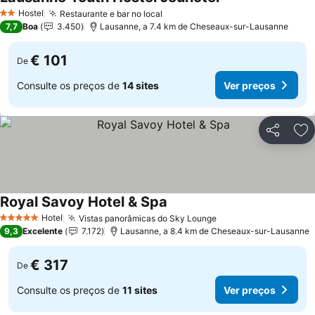
Hostel
Restaurante e bar no local
2 Estrelas
7,7
Boa
3.450
Lausanne, a 7.4 km de Cheseaux-sur-Lausanne
€ 101
De
Consulte os preços de
14 sites
Ver preços
Partilhar
Ad
Royal Savoy Hotel & Spa
Hotel
Vistas panorâmicas do Sky Lounge
5 Estrelas
9,3
Excelente
7.172
Lausanne, a 8.4 km de Cheseaux-sur-Lausanne
€ 317
De
Consulte os preços de
11 sites
Ver preços