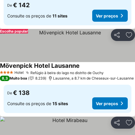
€ 142
De
Consulte os preços de
11 sites
Ver preços
Escolha popular
Partilhar
Ad
Mövenpick Hotel Lausanne
Hotel
Refúgio à beira do lago no distrito de Ouchy
4 Estrelas
8,3
Muito boa
8.239
Lausanne, a 8.7 km de Cheseaux-sur-Lausanne
€ 138
De
Consulte os preços de
15 sites
Ver preços
Partilhar
Ad