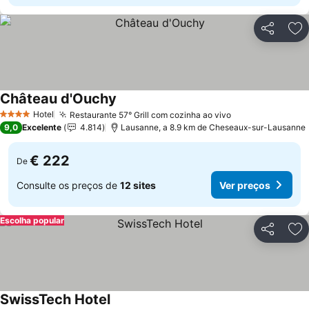
Partilhar
Ad
Château d'Ouchy
Hotel
Restaurante 57° Grill com cozinha ao vivo
4 Estrelas
9,0
Excelente
4.814
Lausanne, a 8.9 km de Cheseaux-sur-Lausanne
€ 222
De
Consulte os preços de
12 sites
Ver preços
Escolha popular
Partilhar
Ad
SwissTech Hotel