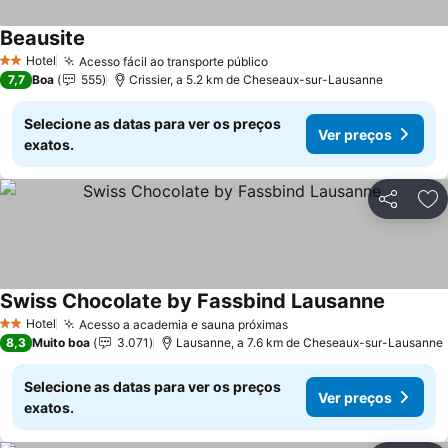
Beausite
Hotel
Acesso fácil ao transporte público
2 Estrelas
7,7
Boa
555
Crissier, a 5.2 km de Cheseaux-sur-Lausanne
Selecione as datas para ver os preços
Ver preços
exatos.
Partilhar
Ad
Swiss Chocolate by Fassbind Lausanne
Hotel
Acesso a academia e sauna próximas
2 Estrelas
8,3
Muito boa
3.071
Lausanne, a 7.6 km de Cheseaux-sur-Lausanne
Selecione as datas para ver os preços
Ver preços
exatos.