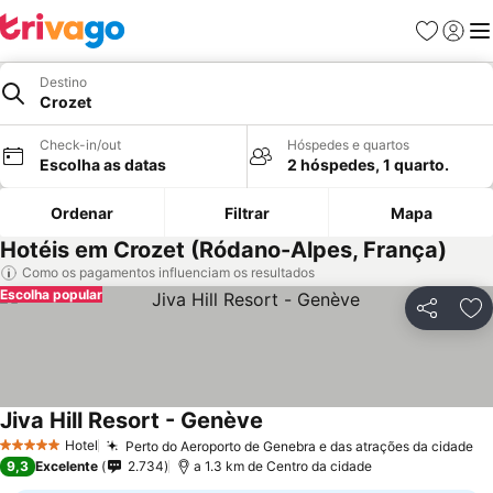
Favoritos
Iniciar
Me
Destino
Crozet
Check-in/out
Hóspedes e quartos
Escolha as datas
2 hóspedes, 1 quarto.
Ordenar
Filtrar
Mapa
Hotéis em Crozet (Ródano-Alpes, França)
Como os pagamentos influenciam os resultados
Escolha popular
Partilhar
Ad
Jiva Hill Resort - Genève
Hotel
Perto do Aeroporto de Genebra e das atrações da cidade
5 Estrelas
9,3
Excelente
2.734
a 1.3 km de Centro da cidade