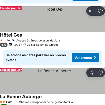
Escolha popular
Partilhar
Ad
Hôtel Gex
Hotel
Acesso às áreas de esqui de Jura
1 Estrelas
6,0
1.073
Gex, a 5.6 km de Crozet
Selecione as datas para ver os preços
Ver preços
exatos.
Escolha popular
Partilhar
Ad
La Bonne Auberge
Hotel
Charme e hospitalidade de gestão familiar
2 Estrelas