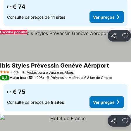
€ 74
De
Consulte os preços de
11 sites
Ver preços
Escolha popular
Partilhar
Ad
Ibis Styles Prévessin Genève Aéroport
Hotel
Vistas para o Jura e os Alpes
3 Estrelas
8,3
Muito boa
1.298
Prévessin-Moëns, a 6.8 km de Crozet
€ 75
De
Consulte os preços de
8 sites
Ver preços
Partilhar
Ad