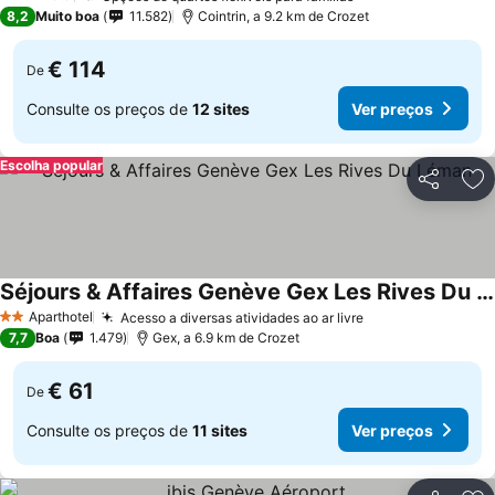
3 Estrelas
8,2
Muito boa
11.582
Cointrin, a 9.2 km de Crozet
€ 114
De
Consulte os preços de
12 sites
Ver preços
Escolha popular
Partilhar
Ad
Séjours & Affaires Genève Gex Les Rives Du Léman
Aparthotel
Acesso a diversas atividades ao ar livre
2 Estrelas
7,7
Boa
1.479
Gex, a 6.9 km de Crozet
€ 61
De
Consulte os preços de
11 sites
Ver preços