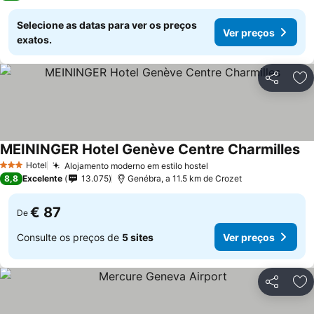
Selecione as datas para ver os preços
Ver preços
exatos.
Partilhar
Ad
MEININGER Hotel Genève Centre Charmilles
Hotel
Alojamento moderno em estilo hostel
3 Estrelas
8,8
Excelente
13.075
Genébra, a 11.5 km de Crozet
€ 87
De
Consulte os preços de
5 sites
Ver preços
Partilhar
Ad