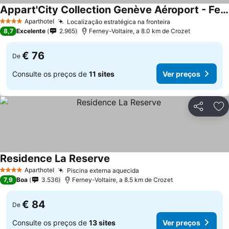
Appart'City Collection Genève Aéroport - Ferney Voltaire
Aparthotel
Localização estratégica na fronteira
4 Estrelas
8,7
Excelente
2.965
Ferney-Voltaire, a 8.0 km de Crozet
€ 76
De
Consulte os preços de
11 sites
Ver preços
Partilhar
Ad
Residence La Reserve
Aparthotel
Piscina externa aquecida
4 Estrelas
7,9
Boa
3.536
Ferney-Voltaire, a 8.5 km de Crozet
€ 84
De
Consulte os preços de
13 sites
Ver preços