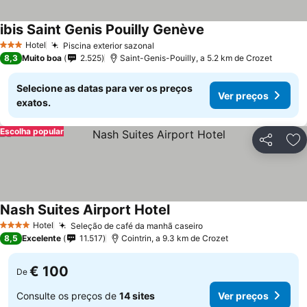
ibis Saint Genis Pouilly Genève
Hotel
Piscina exterior sazonal
3 Estrelas
8,3
Muito boa
2.525
Saint-Genis-Pouilly, a 5.2 km de Crozet
Selecione as datas para ver os preços
Ver preços
exatos.
Escolha popular
Partilhar
Ad
Nash Suites Airport Hotel
Hotel
Seleção de café da manhã caseiro
4 Estrelas
8,5
Excelente
11.517
Cointrin, a 9.3 km de Crozet
€ 100
De
Consulte os preços de
14 sites
Ver preços