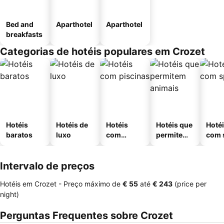
Bed and
Aparthotel
Aparthotel
breakfasts
Categorias de hotéis populares em Crozet
Hotéis
Hotéis de
Hotéis
Hotéis que
Hoté
baratos
luxo
com
permitem
com 
piscinas
animais
Intervalo de preços
Hotéis em Crozet -
Preço máximo
de
‎€ 55
até
‎€ 243
(price per
night)
Perguntas Frequentes sobre Crozet