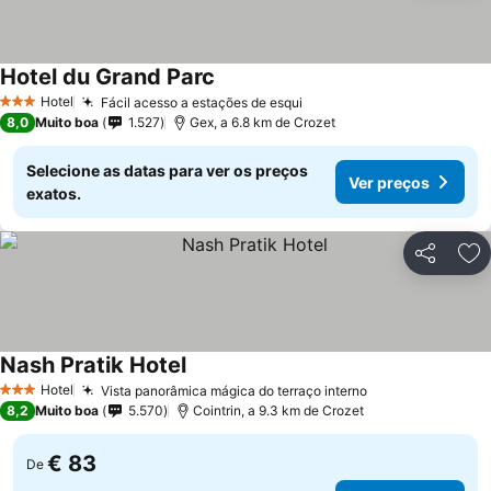
Hotel du Grand Parc
Hotel
Fácil acesso a estações de esqui
3 Estrelas
8,0
Muito boa
1.527
Gex, a 6.8 km de Crozet
Selecione as datas para ver os preços
Ver preços
exatos.
Partilhar
Ad
Nash Pratik Hotel
Hotel
Vista panorâmica mágica do terraço interno
3 Estrelas
8,2
Muito boa
5.570
Cointrin, a 9.3 km de Crozet
€ 83
De