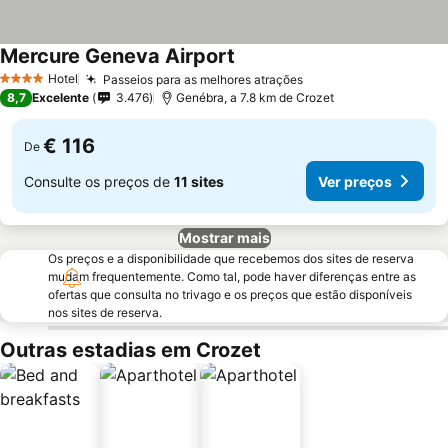
Mercure Geneva Airport
Hotel
Passeios para as melhores atrações
4 Estrelas
8,7
Excelente
3.476
Genébra, a 7.8 km de Crozet
€ 116
De
Consulte os preços de
11 sites
Ver preços
Mostrar mais
Os preços e a disponibilidade que recebemos dos sites de reserva
mudam frequentemente. Como tal, pode haver diferenças entre as
ofertas que consulta no trivago e os preços que estão disponíveis
nos sites de reserva.
Outras estadias em Crozet