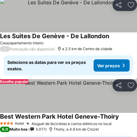
Partilhar
Ad
Les Suites De Genève - De Lallondon
Casa/apartamento inteiro
/
a 2.3 km de Centro da cidade
Pontuação não disponível
Selecione as datas para ver os preços
Ver preços
exatos.
Escolha popular
Partilhar
Ad
Best Western Park Hotel Geneve-Thoiry
Hotel
Aluguel de bicicletas e carros elétricos no local
4 Estrelas
8,0
Muito boa
5.017
Thoiry, a 4.9 km de Crozet