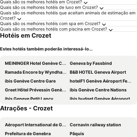
Quais são os melhores hotéis em Crozet?
Quais são os melhores hotéis de luxo em Crozet?
Quais são os melhores hotéis que aceitam animais de estimação em
Crozet?
Quais são os melhores hotéis com spa em Crozet?
Quais são os melhores hotéis com piscina em Crozet?
Hotéis em Crozet
Estes hotéis também poderão interessá-lo...
MEININGER Hotel Genève Centre Charmilles
Geneva by Fassbind
Ramada Encore by Wyndham Geneva
B&B HOTEL Geneva Airport
ibis Genève Centre Gare
hotelF1 Genève Aéroport Ferney
Greet Hôtel Prévessin Genève Aéroport
ibis Genève Centre Nations
ibis Geneve Petit Lancy
ibis budget Genève Aéroport
Atrações - Crozet
Ibis Styles Prévessin Genève Aéroport
Nash Suites Airport Hotel
Hotel Central
NH Geneva Airport
Aéroport International de Genève - Geneva International Airport
Cornavin railway station
Hotel Le Montbrillant
Premiere Classe Geneve - Saint Genis Pouilly
Prefeitura de Genebra
Pâquis
Tor Hotel Geneve
Novotel Suites Genève Aéroport