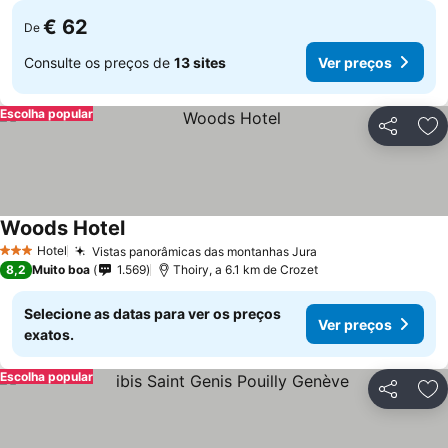
€ 62
De
Consulte os preços de
13 sites
Ver preços
Escolha popular
Partilhar
Ad
Woods Hotel
Hotel
Vistas panorâmicas das montanhas Jura
3 Estrelas
8,2
Muito boa
1.569
Thoiry, a 6.1 km de Crozet
Selecione as datas para ver os preços
Ver preços
exatos.
Escolha popular
Partilhar
Ad