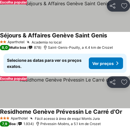
Escolha popular
Partilhar
Ad
Séjours & Affaires Genève Saint Genis
Aparthotel
Academia no local
2 Estrelas
8,0
Muito boa
878
Saint-Genis-Pouilly, a 4.4 km de Crozet
Selecione as datas para ver os preços
Ver preços
exatos.
Escolha popular
Partilhar
Ad
Residhome Genève Prévessin Le Carré d'Or
Aparthotel
Fácil acesso à área de esqui Monts Jura
3 Estrelas
7,9
Boa
1.934
Prévessin-Moëns, a 5.1 km de Crozet