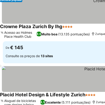
Crowne Plaza Zurich By Ihg
4 Estrelas
Acesso ao Holmes
Muito boa
(13.135 pontuações)
8,0
Zurique
Place Health Club
€ 145
De
Consulte os preços de
13 sites
Placid Hotel Design & Lifestyle Zurich
4 Estrelas
Aluguel de bicicletas
Excelente
(5.111 pontuações)
8,5
Zurique
com design icônico