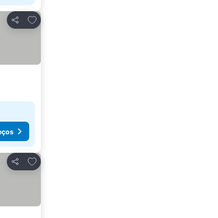
Adicionar aos favoritos
Partilhar
eços
Adicionar aos favoritos
Partilhar