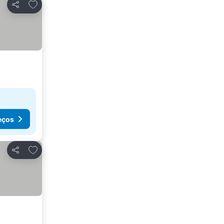
Adicionar aos favoritos
Partilhar
eços
Adicionar aos favoritos
Partilhar