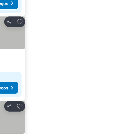
eços
Adicionar aos favoritos
Partilhar
eços
Adicionar aos favoritos
Partilhar