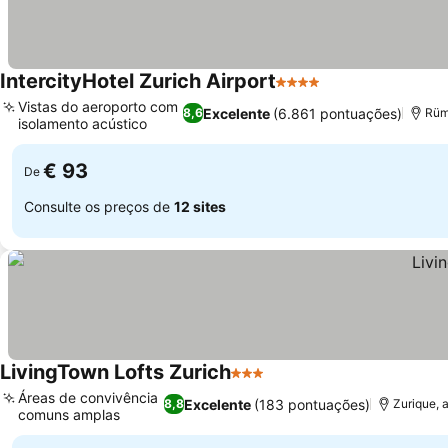
IntercityHotel Zurich Airport
4 Estrelas
Vistas do aeroporto com
Excelente
(6.861 pontuações)
8,6
Rüm
isolamento acústico
€ 93
De
Consulte os preços de
12 sites
LivingTown Lofts Zurich
3 Estrelas
Áreas de convivência
Excelente
(183 pontuações)
8,8
Zurique, 
comuns amplas