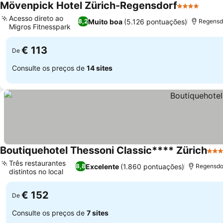
Mövenpick Hotel Zürich-Regensdorf
4 Estrelas
Acesso direto ao
Muito boa
(5.126 pontuações)
8,2
Regensdo
Migros Fitnesspark
€ 113
De
Consulte os preços de
14 sites
Boutiquehotel Thessoni Classic**** Zürich
4 Es
Três restaurantes
Excelente
(1.860 pontuações)
8,8
Regensdor
distintos no local
€ 152
De
Consulte os preços de
7 sites