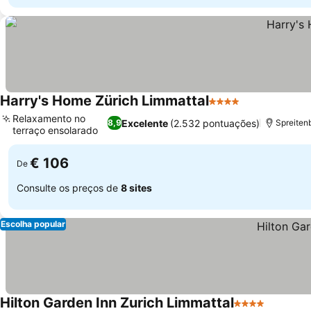
Harry's Home Zürich Limmattal
4 Estrelas
Relaxamento no
Excelente
(2.532 pontuações)
8,9
Spreiten
terraço ensolarado
€ 106
De
Consulte os preços de
8 sites
Escolha popular
Hilton Garden Inn Zurich Limmattal
4 Estrelas