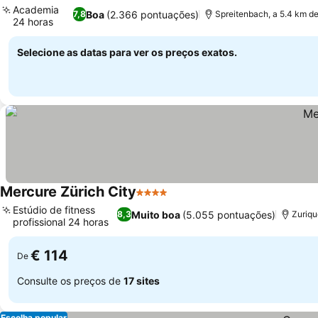
Academia
Boa
(2.366 pontuações)
7,8
Spreitenbach, a 5.4 km de
24 horas
Selecione as datas para ver os preços exatos.
Mercure Zürich City
4 Estrelas
Estúdio de fitness
Muito boa
(5.055 pontuações)
8,3
Zuriqu
profissional 24 horas
€ 114
De
Consulte os preços de
17 sites
Escolha popular