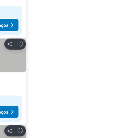
eços
Adicionar aos favoritos
Partilhar
eços
Adicionar aos favoritos
Partilhar