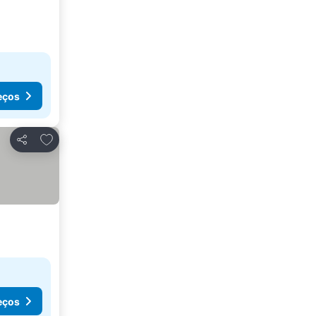
eços
Adicionar aos favoritos
Partilhar
eços