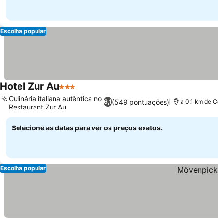
Escolha popular
Hotel Zur Au
3 Estrelas
Culinária italiana autêntica no
(549 pontuações)
6,1
a 0.1 km de C
Restaurant Zur Au
Selecione as datas para ver os preços exatos.
Escolha popular