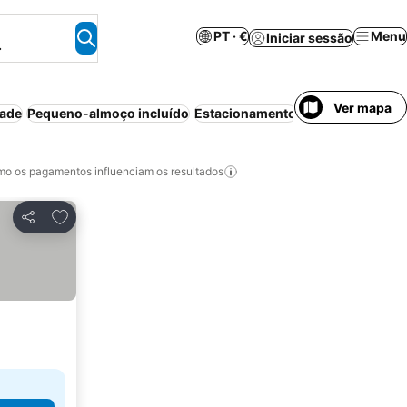
PT · €
Menu
Iniciar sessão
.
Ver mapa
dade
Pequeno-almoço incluído
Estacionamento
o os pagamentos influenciam os resultados
Adicionar aos favoritos
Partilhar