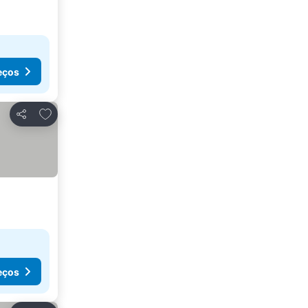
eços
Adicionar aos favoritos
Partilhar
eços