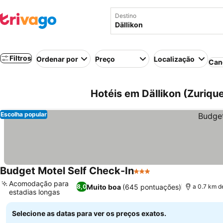
Destino
Filtros
Ordenar por
Preço
Localização
Can
Hotéis em Dällikon (Zurique
Escolha popular
Budget Motel Self Check-In
3 Estrelas
Acomodação para
Muito boa
(645 pontuações)
8,0
a 0.7 km d
estadias longas
Selecione as datas para ver os preços exatos.