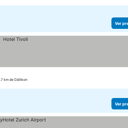
Ver pr
4.7 km de Dällikon
Ver pr