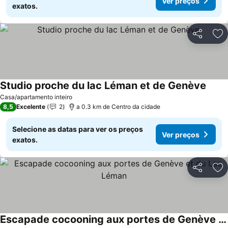
Ver preços
exatos.
Partilhar
Ad
Studio proche du lac Léman et de Genève
Casa/apartamento inteiro
8,5
Excelente
2
a 0.3 km de Centro da cidade
Selecione as datas para ver os preços
Ver preços
exatos.
Partilhar
Ad
Escapade cocooning aux portes de Genève et du Lac Léman