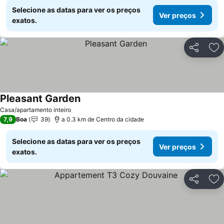
Selecione as datas para ver os preços
Ver preços
exatos.
Partilhar
Ad
Pleasant Garden
Casa/apartamento inteiro
7,9
Boa
39
a 0.3 km de Centro da cidade
Selecione as datas para ver os preços
Ver preços
exatos.
Partilhar
Ad