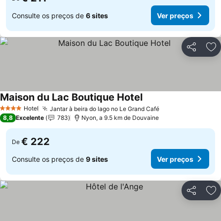
Consulte os preços de
6 sites
Ver preços
Partilhar
Ad
Maison du Lac Boutique Hotel
Hotel
Jantar à beira do lago no Le Grand Café
4 Estrelas
8,8
Excelente
783
Nyon, a 9.5 km de Douvaine
€ 222
De
Consulte os preços de
9 sites
Ver preços
Partilhar
Ad