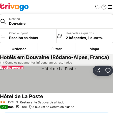
Favoritos
Iniciar
Me
Destino
Douvaine
Check-in/out
Hóspedes e quartos
Escolha as datas
2 hóspedes, 1 quarto.
Ordenar
Filtrar
Mapa
Hotéis em Douvaine (Ródano-Alpes, França)
Como os pagamentos influenciam os resultados
Escolha popular
Partilhar
Ad
Hôtel de La Poste
Hotel
Restaurante Savoyarde afiliado
2 Estrelas
7,7
Boa
298
a 0.0 km de Centro da cidade