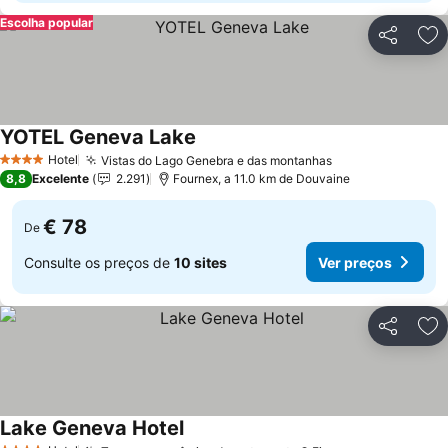
Escolha popular
Partilhar
Ad
YOTEL Geneva Lake
Hotel
Vistas do Lago Genebra e das montanhas
4 Estrelas
8,8
Excelente
2.291
Fournex, a 11.0 km de Douvaine
€ 78
De
Consulte os preços de
10 sites
Ver preços
Partilhar
Ad
Lake Geneva Hotel