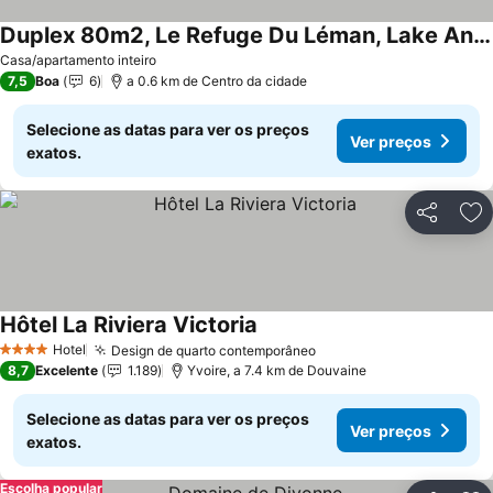
Duplex 80m2, Le Refuge Du Léman, Lake And Mountains, For 6 People
Casa/apartamento inteiro
7,5
Boa
6
a 0.6 km de Centro da cidade
Selecione as datas para ver os preços
Ver preços
exatos.
Partilhar
Ad
Hôtel La Riviera Victoria
Hotel
Design de quarto contemporâneo
4 Estrelas
8,7
Excelente
1.189
Yvoire, a 7.4 km de Douvaine
Selecione as datas para ver os preços
Ver preços
exatos.
Escolha popular