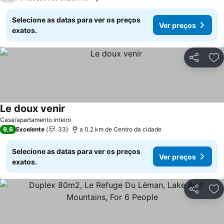
Selecione as datas para ver os preços
Ver preços
exatos.
Partilhar
Ad
Le doux venir
Casa/apartamento inteiro
9,6
Excelente
33
a 0.2 km de Centro da cidade
Selecione as datas para ver os preços
Ver preços
exatos.
Partilhar
Ad