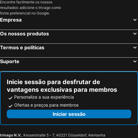
Encontre facilmente os nossos
Méribel, Ródano-Alpes Hotéis
Les Deux Alpes, Ródano-Alpes Hotéis
Everness Hotel & Resort
ibis Styles Thonon-les-Bains
resultados: adicione o trivago como
Paris, França Hotéis
Nice, Provença-Alpes-Costa Azul Hotéis
fonte preferencial no Google.
Hôtel Côté Sud Léman
ibis Styles Genève Carouge
Empresa
Coupvray, França Hotéis
Estrasburgo, Alsácia Hotéis
Hotel Royal
Relais de l'Aérodrome
Bordéus, Aquitânia Hotéis
Montévrain, França Hotéis
Calvy
Campanile Annemasse Est Findrol CHAL
Os nossos produtos
Serris, França Hotéis
Colmar, Alsácia Hotéis
Citadines Geneve Ferney Voltaire
Nehô Suites Porte de Genève - Gare Annemasse
Termos e políticas
Magny le Hongre, França Hotéis
Suporte
Inicie sessão para desfrutar de
vantagens exclusivas para membros
Personalize a sua experiência
Ofertas e preços para membros
Iniciar sessão
trivago N.V.
, Kesselstraße 5 – 7, 40221 Düsseldorf, Alemanha