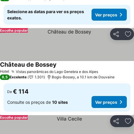
Selecione as datas para ver os preços
Ver preços
exatos.
Escolha popular
Partilhar
Ad
Château de Bossey
Hotel
Vistas panorâmicas do Lago Genebra e dos Alpes
8,5
Excelente
1.301
Bogis-Bossey, a 10.1 km de Douvaine
€ 114
De
Consulte os preços de
10 sites
Ver preços
Escolha popular
Partilhar
Ad