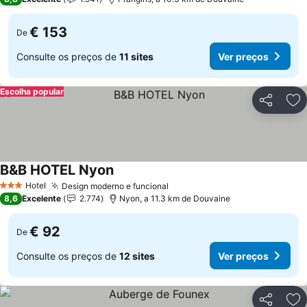
€ 153
De
Consulte os preços de
11 sites
Ver preços
Escolha popular
Partilhar
Ad
B&B HOTEL Nyon
Hotel
Design moderno e funcional
3 Estrelas
8,6
Excelente
2.774
Nyon, a 11.3 km de Douvaine
€ 92
De
Consulte os preços de
12 sites
Ver preços
Partilhar
Ad