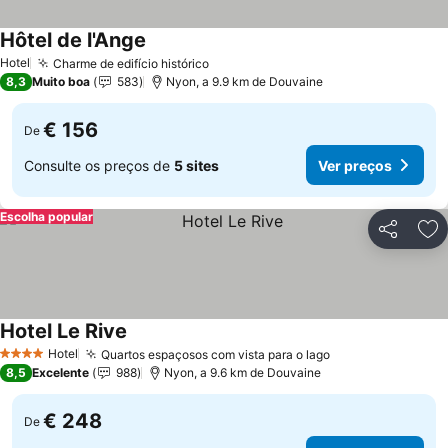
Hôtel de l'Ange
Hotel
Charme de edifício histórico
8,3
Muito boa
583
Nyon, a 9.9 km de Douvaine
€ 156
De
Consulte os preços de
5 sites
Ver preços
Escolha popular
Partilhar
Ad
Hotel Le Rive
Hotel
Quartos espaçosos com vista para o lago
4 Estrelas
8,5
Excelente
988
Nyon, a 9.6 km de Douvaine
€ 248
De