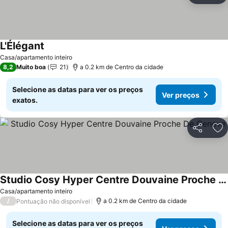
L'Élégant
Casa/apartamento inteiro
8,2
Muito boa
21
a 0.2 km de Centro da cidade
Selecione as datas para ver os preços
Ver preços
exatos.
Partilhar
Ad
Studio Cosy Hyper Centre Douvaine Proche De Geneve
Casa/apartamento inteiro
/
a 0.2 km de Centro da cidade
Pontuação não disponível
Selecione as datas para ver os preços