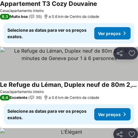
Appartement T3 Cozy Douvaine
Casa/apartamento inteiro
8,3
Muito boa
55
a 0.6 km de Centro da cidade
Selecione as datas para ver os preços
Ver preços
exatos.
Partilhar
Ad
Le Refuge du Léman, Duplex neuf de 80m 2, à 10 minutes de Geneve pour 1 à 6 personnes
Casa/apartamento inteiro
9,4
Excelente
36
a 0.6 km de Centro da cidade
Selecione as datas para ver os preços
Ver preços
exatos.
Partilhar
Ad