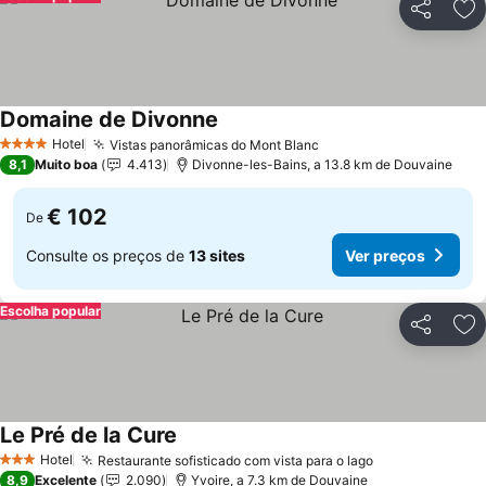
Partilhar
Ad
Domaine de Divonne
Hotel
Vistas panorâmicas do Mont Blanc
4 Estrelas
8,1
Muito boa
4.413
Divonne-les-Bains, a 13.8 km de Douvaine
€ 102
De
Consulte os preços de
13 sites
Ver preços
Escolha popular
Partilhar
Ad
Le Pré de la Cure
Hotel
Restaurante sofisticado com vista para o lago
3 Estrelas
8,9
Excelente
2.090
Yvoire, a 7.3 km de Douvaine