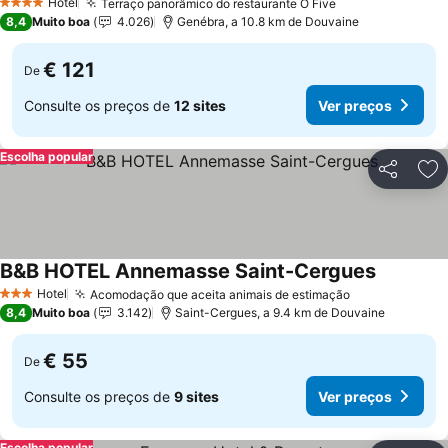
Hotel
Terraço panorâmico do restaurante O Five
4 Estrelas
8,4
Muito boa
4.026
Genébra, a 10.8 km de Douvaine
€ 121
De
Consulte os preços de
12 sites
Ver preços
Escolha popular
Partilhar
Ad
B&B HOTEL Annemasse Saint-Cergues
Hotel
Acomodação que aceita animais de estimação
3 Estrelas
8,4
Muito boa
3.142
Saint-Cergues, a 9.4 km de Douvaine
€ 55
De
Consulte os preços de
9 sites
Ver preços
Escolha popular