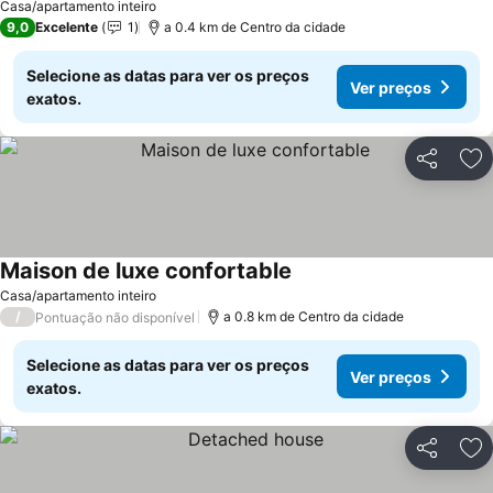
Casa/apartamento inteiro
9,0
Excelente
1
a 0.4 km de Centro da cidade
Selecione as datas para ver os preços
Ver preços
exatos.
Partilhar
Ad
Maison de luxe confortable
Casa/apartamento inteiro
/
a 0.8 km de Centro da cidade
Pontuação não disponível
Selecione as datas para ver os preços
Ver preços
exatos.
Partilhar
Ad