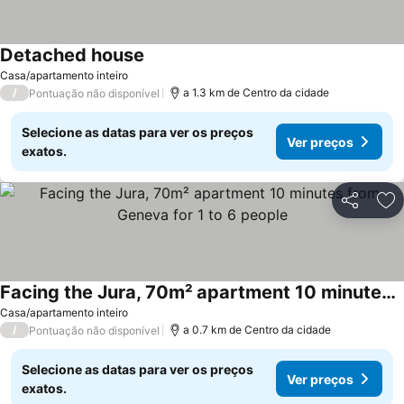
Detached house
Casa/apartamento inteiro
/
a 1.3 km de Centro da cidade
Pontuação não disponível
Selecione as datas para ver os preços
Ver preços
exatos.
Partilhar
Ad
Facing the Jura, 70m² apartment 10 minutes from Geneva for 1 to 6 people
Casa/apartamento inteiro
/
a 0.7 km de Centro da cidade
Pontuação não disponível
Selecione as datas para ver os preços
Ver preços
exatos.