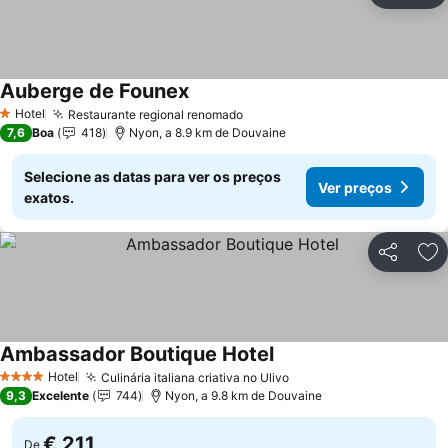
Auberge de Founex
Hotel
Restaurante regional renomado
1 Estrelas
7,6
Boa
418
Nyon, a 8.9 km de Douvaine
Selecione as datas para ver os preços
Ver preços
exatos.
Partilhar
Ad
Ambassador Boutique Hotel
Hotel
Culinária italiana criativa no Ulivo
4 Estrelas
9,3
Excelente
744
Nyon, a 9.8 km de Douvaine
€ 211
De