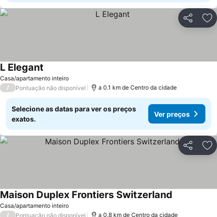
Partilhar
Ad
L Elegant
Casa/apartamento inteiro
/
a 0.1 km de Centro da cidade
Pontuação não disponível
Selecione as datas para ver os preços
Ver preços
exatos.
Partilhar
Ad
Maison Duplex Frontiers Switzerland
Casa/apartamento inteiro
/
a 0.8 km de Centro da cidade
Pontuação não disponível