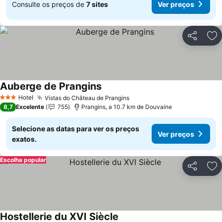
Consulte os preços de
7 sites
Ver preços
Partilhar
Ad
Auberge de Prangins
Hotel
Vistas do Château de Prangins
3 Estrelas
8,7
Excelente
755
Prangins, a 10.7 km de Douvaine
Selecione as datas para ver os preços
Ver preços
exatos.
Escolha popular
Partilhar
Ad
Hostellerie du XVI Siècle