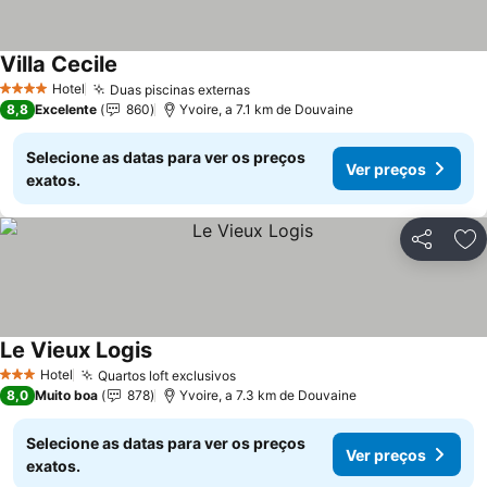
Villa Cecile
Hotel
Duas piscinas externas
4 Estrelas
8,8
Excelente
860
Yvoire, a 7.1 km de Douvaine
Selecione as datas para ver os preços
Ver preços
exatos.
Partilhar
Ad
Le Vieux Logis
Hotel
Quartos loft exclusivos
3 Estrelas
8,0
Muito boa
878
Yvoire, a 7.3 km de Douvaine
Selecione as datas para ver os preços
Ver preços
exatos.