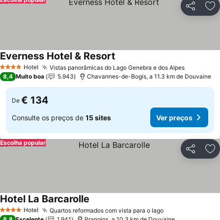
Partilhar
Ad
Everness Hotel & Resort
Hotel
Vistas panorâmicas do Lago Genebra e dos Alpes
4 Estrelas
8,4
Muito boa
5.943
Chavannes-de-Bogis, a 11.3 km de Douvaine
€ 134
De
Consulte os preços de
15 sites
Ver preços
Escolha popular
Partilhar
Ad
Hotel La Barcarolle
Hotel
Quartos reformados com vista para o lago
4 Estrelas
8,8
Excelente
1.941
Prangins, a 10.3 km de Douvaine