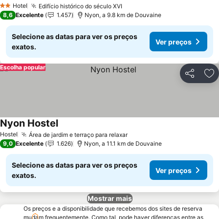
Hotel
Edifício histórico do século XVI
2 Estrelas
8,6
Excelente
1.457
Nyon, a 9.8 km de Douvaine
Selecione as datas para ver os preços
Ver preços
exatos.
Escolha popular
Partilhar
Ad
Nyon Hostel
Hostel
Área de jardim e terraço para relaxar
9,0
Excelente
1.626
Nyon, a 11.1 km de Douvaine
Selecione as datas para ver os preços
Ver preços
exatos.
Mostrar mais
Os preços e a disponibilidade que recebemos dos sites de reserva
mudam frequentemente. Como tal, pode haver diferenças entre as