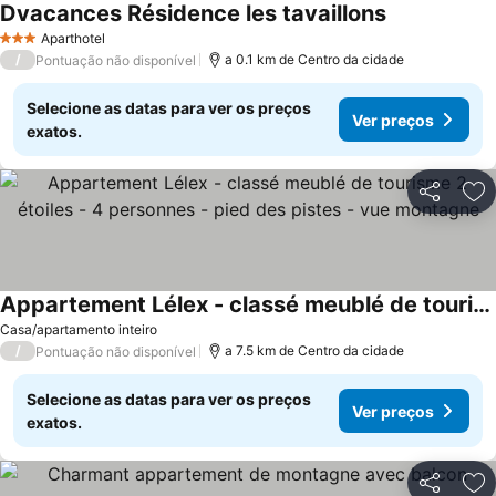
Dvacances Résidence les tavaillons
Aparthotel
3 Estrelas
/
a 0.1 km de Centro da cidade
Pontuação não disponível
Selecione as datas para ver os preços
Ver preços
exatos.
Partilhar
Ad
Appartement Lélex - classé meublé de tourisme 2 étoiles - 4 personnes - pied des pistes - vue montagne
Casa/apartamento inteiro
/
a 7.5 km de Centro da cidade
Pontuação não disponível
Selecione as datas para ver os preços
Ver preços
exatos.
Partilhar
Ad