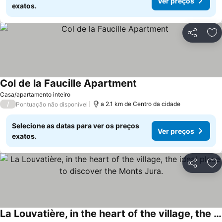
Ver preços
exatos.
Partilhar
Ad
Col de la Faucille Apartment
Casa/apartamento inteiro
/
a 2.1 km de Centro da cidade
Pontuação não disponível
Selecione as datas para ver os preços
Ver preços
exatos.
Partilhar
Ad
La Louvatière, in the heart of the village, the ideal place to discover the Monts Jura.