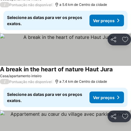
/
a 5.6 km de Centro da cidade
Pontuação não disponível
Selecione as datas para ver os preços
Ver preços
exatos.
Partilhar
Ad
A break in the heart of nature Haut Jura
Casa/apartamento inteiro
/
a 7.4 km de Centro da cidade
Pontuação não disponível
Selecione as datas para ver os preços
Ver preços
exatos.
Partilhar
Ad