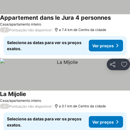
Appartement dans le Jura 4 personnes
Casa/apartamento inteiro
/
a 7.4 km de Centro da cidade
Pontuação não disponível
Selecione as datas para ver os preços
Ver preços
exatos.
Partilhar
Ad
La Mijolie
Casa/apartamento inteiro
/
a 0.1 km de Centro da cidade
Pontuação não disponível
Selecione as datas para ver os preços
Ver preços
exatos.