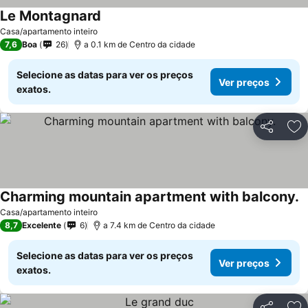
Le Montagnard
Casa/apartamento inteiro
7,6
Boa
26
a 0.1 km de Centro da cidade
Selecione as datas para ver os preços
Ver preços
exatos.
Partilhar
Ad
Charming mountain apartment with balcony.
Casa/apartamento inteiro
8,7
Excelente
6
a 7.4 km de Centro da cidade
Selecione as datas para ver os preços
Ver preços
exatos.