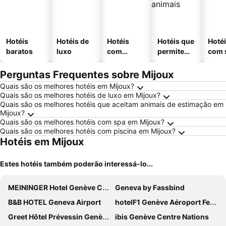
Hotéis
Hotéis de
Hotéis
Hotéis que
Hoté
baratos
luxo
com
permitem
com 
piscinas
animais
Perguntas Frequentes sobre Mijoux
Quais são os melhores hotéis em Mijoux?
Quais são os melhores hotéis de luxo em Mijoux?
Quais são os melhores hotéis que aceitam animais de estimação em
Mijoux?
Quais são os melhores hotéis com spa em Mijoux?
Quais são os melhores hotéis com piscina em Mijoux?
Hotéis em Mijoux
Estes hotéis também poderão interessá-lo...
MEININGER Hotel Genève Centre Charmilles
Geneva by Fassbind
B&B HOTEL Geneva Airport
hotelF1 Genève Aéroport Ferney
Greet Hôtel Prévessin Genève Aéroport
ibis Genève Centre Nations