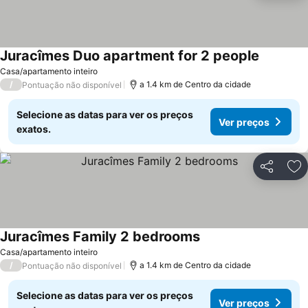
Juracîmes Duo apartment for 2 people
Casa/apartamento inteiro
/
a 1.4 km de Centro da cidade
Pontuação não disponível
Selecione as datas para ver os preços
Ver preços
exatos.
Partilhar
Ad
Juracîmes Family 2 bedrooms
Casa/apartamento inteiro
/
a 1.4 km de Centro da cidade
Pontuação não disponível
Selecione as datas para ver os preços
Ver preços