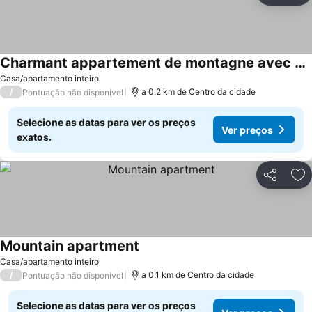
Charmant appartement de montagne avec balcon
Casa/apartamento inteiro
/
a 0.2 km de Centro da cidade
Pontuação não disponível
Selecione as datas para ver os preços
Ver preços
exatos.
Partilhar
Ad
Mountain apartment
Casa/apartamento inteiro
/
a 0.1 km de Centro da cidade
Pontuação não disponível
Selecione as datas para ver os preços