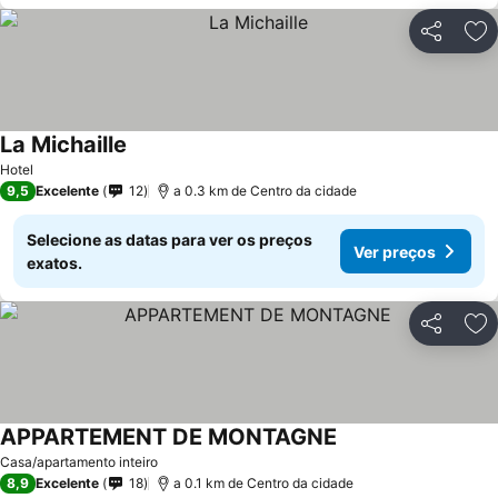
Partilhar
Ad
La Michaille
Hotel
9,5
Excelente
12
a 0.3 km de Centro da cidade
Selecione as datas para ver os preços
Ver preços
exatos.
Partilhar
Ad
APPARTEMENT DE MONTAGNE
Casa/apartamento inteiro
8,9
Excelente
18
a 0.1 km de Centro da cidade