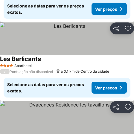
Selecione as datas para ver os preços
Ver preços
exatos.
Partilhar
Ad
Les Berlicants
Aparthotel
4 Estrelas
/
a 0.1 km de Centro da cidade
Pontuação não disponível
Selecione as datas para ver os preços
Ver preços
exatos.
Partilhar
Ad