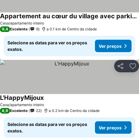
Appartement au cœur du village avec parking privé
Casa/apartamento inteiro
9,4
Excelente
9
a 0.1 km de Centro da cidade
Selecione as datas para ver os preços
Ver preços
exatos.
Partilhar
Ad
L'HappyMijoux
Casa/apartamento inteiro
8,9
Excelente
22
a 0.2 km de Centro da cidade
Selecione as datas para ver os preços
Ver preços
exatos.