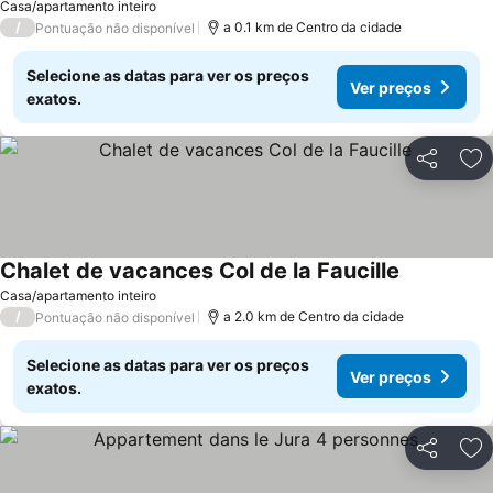
Casa/apartamento inteiro
/
a 0.1 km de Centro da cidade
Pontuação não disponível
Selecione as datas para ver os preços
Ver preços
exatos.
Partilhar
Ad
Chalet de vacances Col de la Faucille
Casa/apartamento inteiro
/
a 2.0 km de Centro da cidade
Pontuação não disponível
Selecione as datas para ver os preços
Ver preços
exatos.
Partilhar
Ad