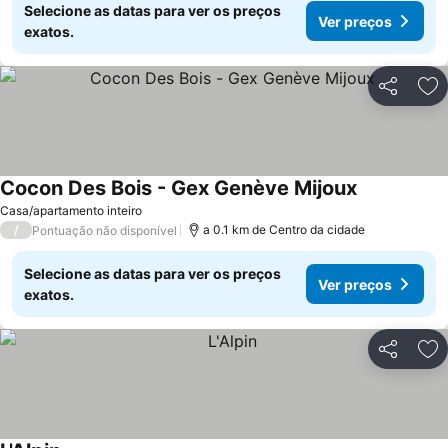
Selecione as datas para ver os preços
Ver preços
exatos.
Partilhar
Ad
Cocon Des Bois - Gex Genève Mijoux
Casa/apartamento inteiro
/
a 0.1 km de Centro da cidade
Pontuação não disponível
Selecione as datas para ver os preços
Ver preços
exatos.
Partilhar
Ad