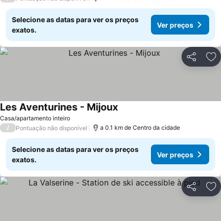
Selecione as datas para ver os preços
Ver preços
exatos.
Partilhar
Ad
Les Aventurines - Mijoux
Casa/apartamento inteiro
/
a 0.1 km de Centro da cidade
Pontuação não disponível
Selecione as datas para ver os preços
Ver preços
exatos.
Partilhar
Ad