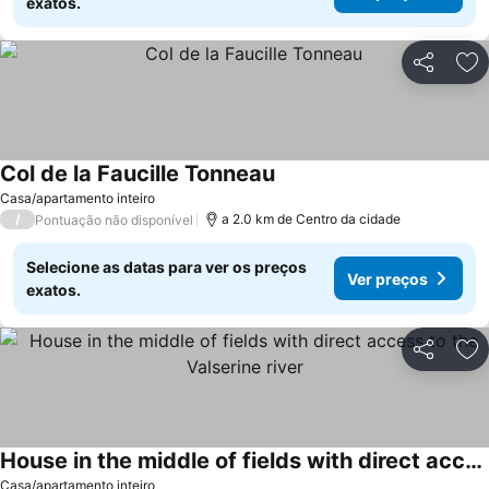
exatos.
Partilhar
Ad
Col de la Faucille Tonneau
Casa/apartamento inteiro
/
a 2.0 km de Centro da cidade
Pontuação não disponível
Selecione as datas para ver os preços
Ver preços
exatos.
Partilhar
Ad
House in the middle of fields with direct access to the Valserine river
Casa/apartamento inteiro