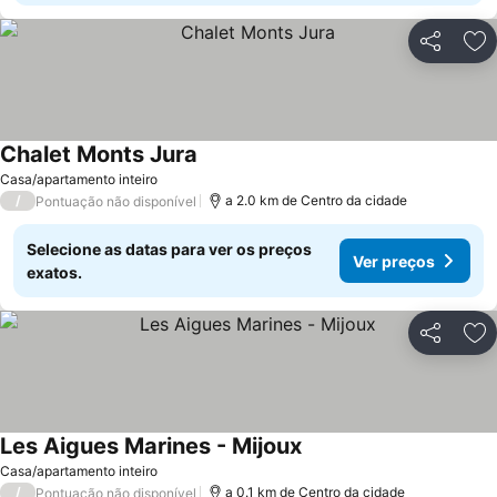
Partilhar
Ad
Chalet Monts Jura
Casa/apartamento inteiro
/
a 2.0 km de Centro da cidade
Pontuação não disponível
Selecione as datas para ver os preços
Ver preços
exatos.
Partilhar
Ad
Les Aigues Marines - Mijoux
Casa/apartamento inteiro
/
a 0.1 km de Centro da cidade
Pontuação não disponível