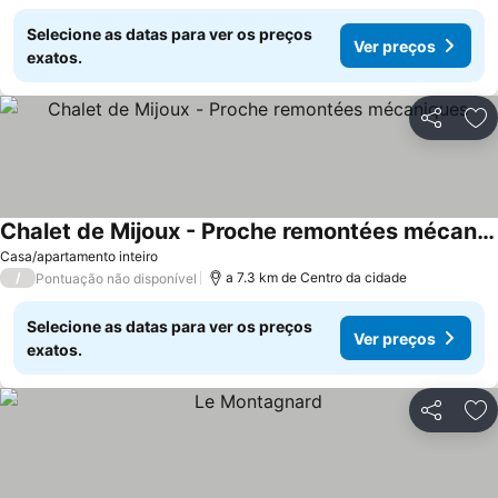
Selecione as datas para ver os preços
Ver preços
exatos.
Partilhar
Ad
Chalet de Mijoux - Proche remontées mécaniques
Casa/apartamento inteiro
/
a 7.3 km de Centro da cidade
Pontuação não disponível
Selecione as datas para ver os preços
Ver preços
exatos.
Partilhar
Ad