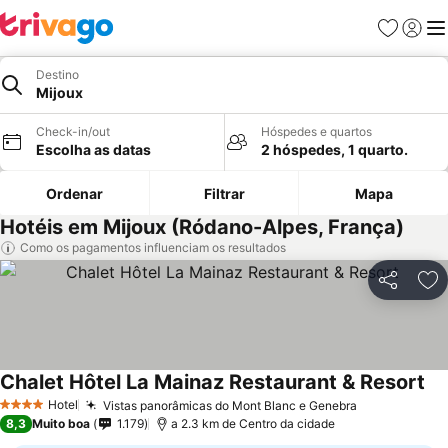
Favoritos
Iniciar
Me
Destino
Mijoux
Check-in/out
Hóspedes e quartos
Escolha as datas
2 hóspedes, 1 quarto.
Ordenar
Filtrar
Mapa
Hotéis em Mijoux (Ródano-Alpes, França)
Como os pagamentos influenciam os resultados
Partilhar
Ad
Chalet Hôtel La Mainaz Restaurant & Resort
Hotel
Vistas panorâmicas do Mont Blanc e Genebra
4 Estrelas
8,3
Muito boa
1.179
a 2.3 km de Centro da cidade