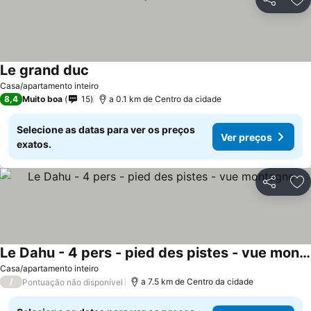
Partilhar
Ad
Le grand duc
Casa/apartamento inteiro
8,4
Muito boa
15
a 0.1 km de Centro da cidade
Selecione as datas para ver os preços
Ver preços
exatos.
Partilhar
Ad
Le Dahu - 4 pers - pied des pistes - vue montagne
Casa/apartamento inteiro
/
a 7.5 km de Centro da cidade
Pontuação não disponível