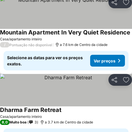
Partilhar
Ad
Mountain Apartment In Very Quiet Residence
Casa/apartamento inteiro
/
a 7.6 km de Centro da cidade
Pontuação não disponível
Selecione as datas para ver os preços
Ver preços
exatos.
Partilhar
Ad
Dharma Farm Retreat
Casa/apartamento inteiro
8,0
Muito boa
3
a 3.7 km de Centro da cidade