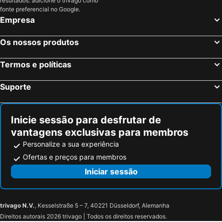
resultados: adicione o trivago como
Les Deux Alpes, Ródano-Alpes Hotéis
Paris, França Hotéis
fonte preferencial no Google.
Nice, Provença-Alpes-Costa Azul Hotéis
Coupvray, França Hotéis
Empresa
Estrasburgo, Alsácia Hotéis
Bordéus, Aquitânia Hotéis
Os nossos produtos
Montévrain, França Hotéis
Serris, França Hotéis
Colmar, Alsácia Hotéis
Magny le Hongre, França Hotéis
Termos e políticas
Suporte
Inicie sessão para desfrutar de
vantagens exclusivas para membros
Personalize a sua experiência
Ofertas e preços para membros
Iniciar sessão
trivago N.V.
, Kesselstraße 5 – 7, 40221 Düsseldorf, Alemanha
Direitos autorais 2026 trivago | Todos os direitos reservados.