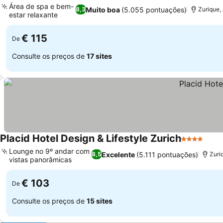
Área de spa e bem-
Muito boa
(5.055 pontuações)
8,3
Zurique,
estar relaxante
€ 115
De
Consulte os preços de
17 sites
Placid Hotel Design & Lifestyle Zurich
4 Estrelas
Lounge no 9º andar com
Excelente
(5.111 pontuações)
8,5
Zuri
vistas panorâmicas
€ 103
De
Consulte os preços de
15 sites