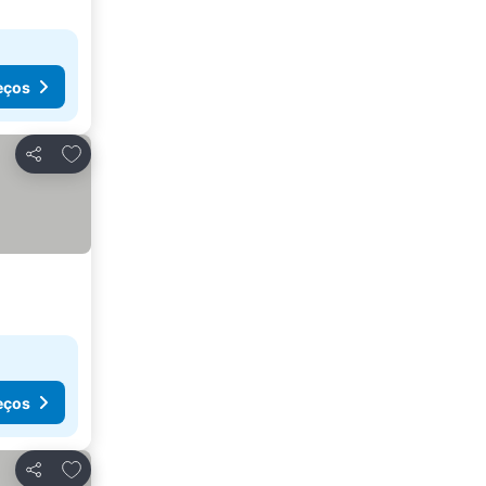
eços
Adicionar aos favoritos
Partilhar
eços
Adicionar aos favoritos
Partilhar