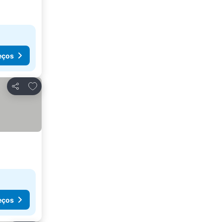
eços
Adicionar aos favoritos
Partilhar
eços