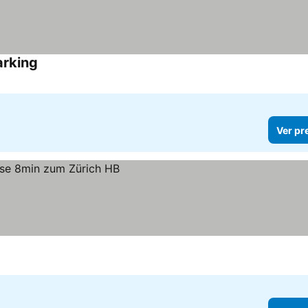
arking
Ver pr