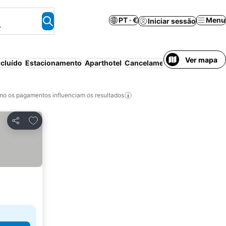
PT · €
Menu
Iniciar sessão
.
Ver mapa
cluído
Estacionamento
Aparthotel
Cancelamento gratuito
o os pagamentos influenciam os resultados
Adicionar aos favoritos
Partilhar