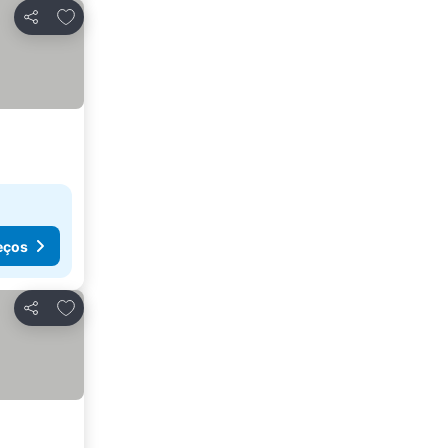
Adicionar aos favoritos
Partilhar
eços
Adicionar aos favoritos
Partilhar