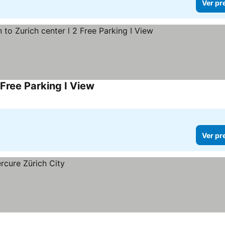
Ver pr
 Free Parking I View
Ver pr