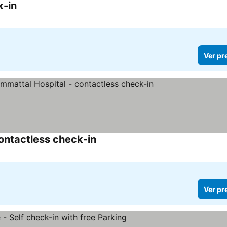
k-in
Ver pr
ontactless check-in
Ver pr