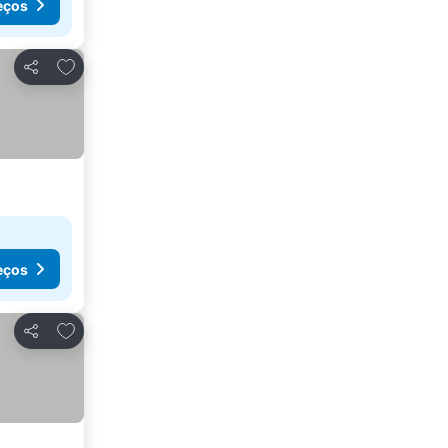
eços
Adicionar aos favoritos
Partilhar
eços
Adicionar aos favoritos
Partilhar