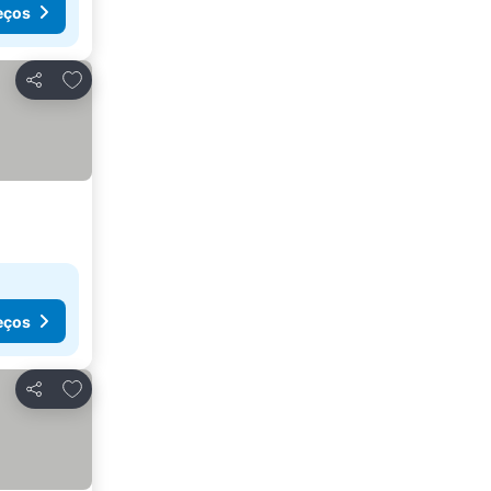
eços
Adicionar aos favoritos
Partilhar
eços
Adicionar aos favoritos
Partilhar