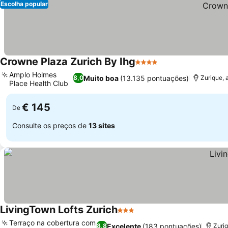
Escolha popular
Crowne Plaza Zurich By Ihg
4 Estrelas
Amplo Holmes
Muito boa
(13.135 pontuações)
8,0
Zurique, 
Place Health Club
€ 145
De
Consulte os preços de
13 sites
LivingTown Lofts Zurich
3 Estrelas
Terraço na cobertura com
Excelente
(183 pontuações)
8,8
Zuriq