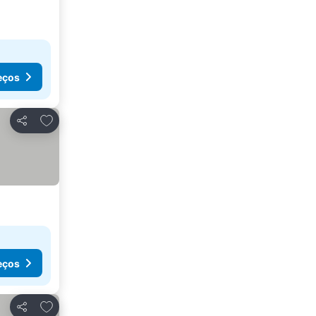
eços
Adicionar aos favoritos
Partilhar
eços
Adicionar aos favoritos
Partilhar