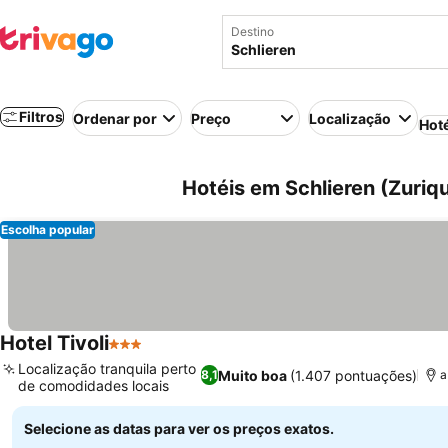
Destino
Filtros
Ordenar por
Preço
Localização
Hot
Hotéis em Schlieren (Zuriqu
Escolha popular
Hotel Tivoli
3 Estrelas
Localização tranquila perto
Muito boa
(1.407 pontuações)
8,1
a
de comodidades locais
Selecione as datas para ver os preços exatos.