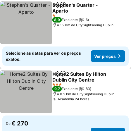
Stephen's Quarter -
Partilhar
Adicionar aos favoritos
Aparto
1 Estrelas
8,9
Excelente
6
a 1.2 km de CitySightseeing Dublin
Selecione as datas para ver os preços
Ver preços
exatos.
Home2 Suites By Hilton
Partilhar
Adicionar aos favoritos
Dublin City Centre
3 Estrelas
9,7
Excelente
83
a 0.2 km de CitySightseeing Dublin
Academia 24 horas
€ 270
De