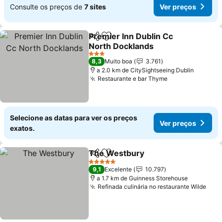
Consulte os preços de
7 sites
Ver preços
Premier Inn Dublin Cc
Partilhar
Adicionar aos favoritos
North Docklands
3 Estrelas
8,3
Muito boa
3.761
a 2.0 km de CitySightseeing Dublin
Restaurante e bar Thyme
Selecione as datas para ver os preços
Ver preços
exatos.
The Westbury
Partilhar
Adicionar aos favoritos
5 Estrelas
9,1
Excelente
10.797
a 1.7 km de Guinness Storehouse
Refinada culinária no restaurante Wilde