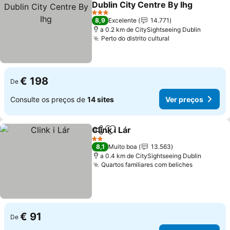
Dublin City Centre By Ihg
3 Estrelas
8,9
Excelente
14.771
a 0.2 km de CitySightseeing Dublin
Perto do distrito cultural
€ 198
De
Consulte os preços de
14 sites
Ver preços
Clink i Lár
Partilhar
Adicionar aos favoritos
2 Estrelas
8,1
Muito boa
13.563
a 0.4 km de CitySightseeing Dublin
Quartos familiares com beliches
€ 91
De