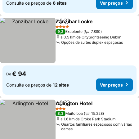
Consulte os preços de
6 sites
Ver preços
Zanzibar Locke
Partilhar
Adicionar aos favoritos
4 Estrelas
9,2
Excelente
7.880
a 0.5 km de CitySightseeing Dublin
Opções de suítes duplex espaçosas
€ 94
De
Consulte os preços de
12 sites
Ver preços
Arlington Hotel
Partilhar
Adicionar aos favoritos
3 Estrelas
8,3
Muito boa
15.228
a 1.6 km de Croke Park Stadium
Quartos familiares espaçosos com várias
camas