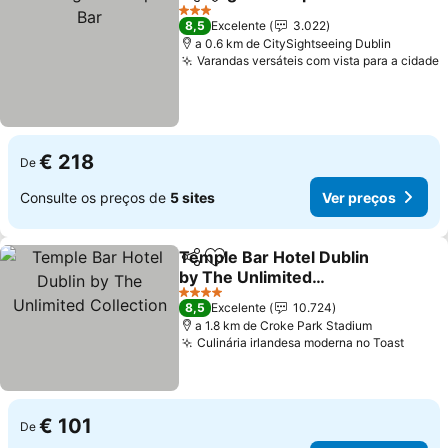
Partilhar
Adicionar aos favoritos
3 Estrelas
8,5
Excelente
3.022
a 0.6 km de CitySightseeing Dublin
Varandas versáteis com vista para a cidade
€ 218
De
Consulte os preços de
5 sites
Ver preços
Temple Bar Hotel Dublin
Partilhar
Adicionar aos favoritos
by The Unlimited
Collection
4 Estrelas
8,5
Excelente
10.724
a 1.8 km de Croke Park Stadium
Culinária irlandesa moderna no Toast
€ 101
De