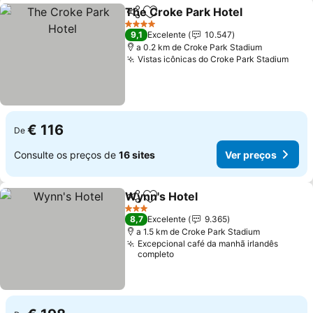
The Croke Park Hotel
Partilhar
Adicionar aos favoritos
4 Estrelas
9,1
Excelente
10.547
a 0.2 km de Croke Park Stadium
Vistas icônicas do Croke Park Stadium
€ 116
De
Consulte os preços de
16 sites
Ver preços
Wynn's Hotel
Partilhar
Adicionar aos favoritos
3 Estrelas
8,7
Excelente
9.365
a 1.5 km de Croke Park Stadium
Excepcional café da manhã irlandês
completo