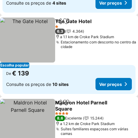
Consulte os preços de
4 sites
Ver preços
The Gate Hotel
Partilhar
Adicionar aos favoritos
1 Estrelas
6,3
4.364
a 1.1 km de Croke Park Stadium
Estacionamento com desconto no centro da
cidade
Escolha popular
€ 139
De
Consulte os preços de
10 sites
Ver preços
Maldron Hotel Parnell
Partilhar
Adicionar aos favoritos
Square
4 Estrelas
8,6
Excelente
15.244
a 1.2 km de Croke Park Stadium
Suítes familiares espaçosas com várias
camas