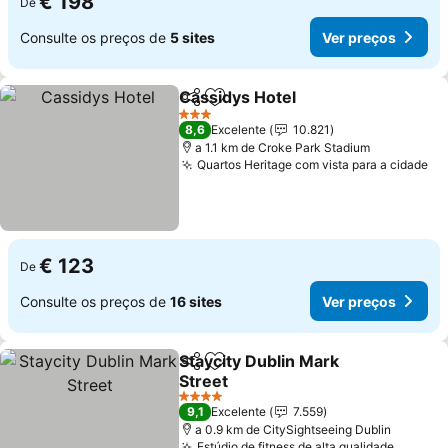
€ 198
De
Consulte os preços de
5 sites
Ver preços
Cassidys Hotel
Partilhar
Adicionar aos favoritos
3 Estrelas
8,6
Excelente
10.821
a 1.1 km de Croke Park Stadium
Quartos Heritage com vista para a cidade
€ 123
De
Consulte os preços de
16 sites
Ver preços
Staycity Dublin Mark
Partilhar
Adicionar aos favoritos
Street
4 Estrelas
9,1
Excelente
7.559
a 0.9 km de CitySightseeing Dublin
Estúdio de fitness de alta qualidade