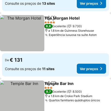
Consulte os preços de
13 sites
Ver preços
The Morgan Hotel
Partilhar
Adicionar aos favoritos
4 Estrelas
8,8
Excelente
9.730
a 1.8 km de Guinness Storehouse
Experiência luxuosa na suíte Aston
€ 131
De
Consulte os preços de
11 sites
Ver preços
Temple Bar Inn
Partilhar
Adicionar aos favoritos
3 Estrelas
8,7
Excelente
8.500
a 1.8 km de Croke Park Stadium
Quartos familiares quádruplos únicos