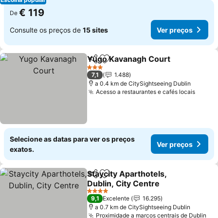
€ 119
De
Consulte os preços de
15 sites
Ver preços
Yugo Kavanagh Court
Partilhar
Adicionar aos favoritos
3 Estrelas
7,1
1.488
a 0.4 km de CitySightseeing Dublin
Acesso a restaurantes e cafés locais
Selecione as datas para ver os preços
Ver preços
exatos.
Staycity Aparthotels,
Partilhar
Adicionar aos favoritos
Dublin, City Centre
4 Estrelas
9,1
Excelente
16.295
a 0.7 km de CitySightseeing Dublin
Proximidade a marcos centrais de Dublin