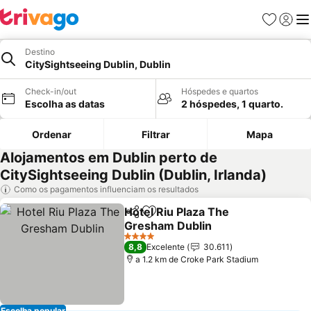
Favoritos
Iniciar
Me
Destino
CitySightseeing Dublin, Dublin
Check-in/out
Hóspedes e quartos
Escolha as datas
2 hóspedes, 1 quarto.
Ordenar
Filtrar
Mapa
Alojamentos em Dublin perto de
CitySightseeing Dublin (Dublin, Irlanda)
Como os pagamentos influenciam os resultados
Hotel Riu Plaza The
Partilhar
Adicionar aos favoritos
Gresham Dublin
4 Estrelas
8,8
Excelente
30.611
a 1.2 km de Croke Park Stadium
Escolha popular