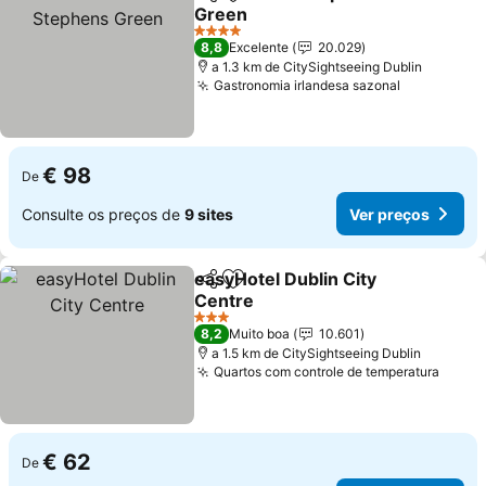
Partilhar
Adicionar aos favoritos
Green
4 Estrelas
8,8
Excelente
20.029
a 1.3 km de CitySightseeing Dublin
Gastronomia irlandesa sazonal
€ 98
De
Consulte os preços de
9 sites
Ver preços
easyHotel Dublin City
Partilhar
Adicionar aos favoritos
Centre
3 Estrelas
8,2
Muito boa
10.601
a 1.5 km de CitySightseeing Dublin
Quartos com controle de temperatura
€ 62
De