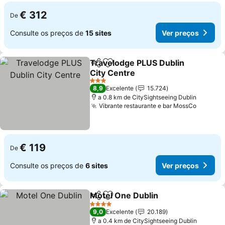
€ 312
De
Consulte os preços de
15 sites
Ver preços
Travelodge PLUS Dublin
Partilhar
Adicionar aos favoritos
City Centre
3 Estrelas
8,9
Excelente
15.724
a 0.8 km de CitySightseeing Dublin
Vibrante restaurante e bar MossCo
€ 119
De
Consulte os preços de
6 sites
Ver preços
Motel One Dublin
Partilhar
Adicionar aos favoritos
4 Estrelas
9,0
Excelente
20.189
a 0.4 km de CitySightseeing Dublin