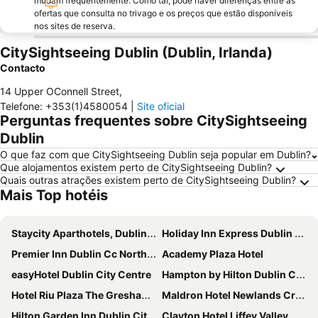
mudam frequentemente. Como tal, pode haver diferenças entre as
ofertas que consulta no trivago e os preços que estão disponíveis
nos sites de reserva.
CitySightseeing Dublin (Dublin, Irlanda)
Contacto
14 Upper OConnell Street
,
Telefone
:
+353(1)4580054
|
Site oficial
Perguntas frequentes sobre CitySightseeing
Dublin
O que faz com que CitySightseeing Dublin seja popular em Dublin?
Que alojamentos existem perto de CitySightseeing Dublin?
Quais outras atrações existem perto de CitySightseeing Dublin?
Mais Top hotéis
Staycity Aparthotels, Dublin, City Centre
Holiday Inn Express Dublin City Centre By Ihg
Premier Inn Dublin Cc North Docklands
Academy Plaza Hotel
easyHotel Dublin City Centre
Hampton by Hilton Dublin City Centre
Hotel Riu Plaza The Gresham Dublin
Maldron Hotel Newlands Cross
Hilton Garden Inn Dublin City Centre
Clayton Hotel Liffey Valley