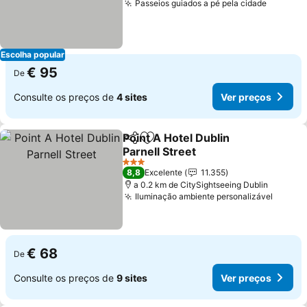
Passeios guiados a pé pela cidade
Escolha popular
€ 95
De
Consulte os preços de
4 sites
Ver preços
Point A Hotel Dublin
Partilhar
Adicionar aos favoritos
Parnell Street
3 Estrelas
8,8
Excelente
11.355
a 0.2 km de CitySightseeing Dublin
Iluminação ambiente personalizável
€ 68
De
Consulte os preços de
9 sites
Ver preços