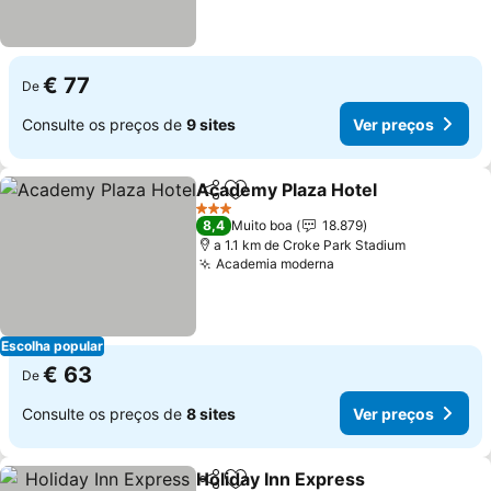
€ 77
De
Consulte os preços de
9 sites
Ver preços
Academy Plaza Hotel
Partilhar
Adicionar aos favoritos
3 Estrelas
8,4
Muito boa
18.879
a 1.1 km de Croke Park Stadium
Academia moderna
Escolha popular
€ 63
De
Consulte os preços de
8 sites
Ver preços
Holiday Inn Express
Partilhar
Adicionar aos favoritos