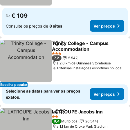
€ 109
De
Consulte os preços de
8 sites
Ver preços
Trinity College - Campus
Partilhar
Adicionar aos favoritos
Accommodation
3 Estrelas
7,2
5.542
a 2.0 km de Guinness Storehouse
Extensas instalações esportivas no local
Escolha popular
Selecione as datas para ver os preços
Ver preços
exatos.
LATROUPE Jacobs Inn
Partilhar
Adicionar aos favoritos
2 Estrelas
8,4
Muito boa
26.544
a 1.1 km de Croke Park Stadium