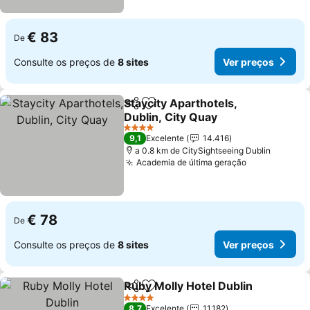
€ 83
De
Consulte os preços de
8 sites
Ver preços
Staycity Aparthotels,
Partilhar
Adicionar aos favoritos
Dublin, City Quay
4 Estrelas
9,1
Excelente
14.416
a 0.8 km de CitySightseeing Dublin
Academia de última geração
€ 78
De
Consulte os preços de
8 sites
Ver preços
Ruby Molly Hotel Dublin
Partilhar
Adicionar aos favoritos
4 Estrelas
8,7
Excelente
11.182