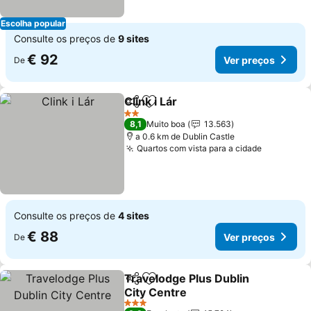
Escolha popular
Consulte os preços de
9 sites
€ 92
Ver preços
De
Clink i Lár
Partilhar
Adicionar aos favoritos
Ver preços
2 Estrelas
8,1
Muito boa
13.563
a 0.6 km de Dublin Castle
Quartos com vista para a cidade
Ver preç
Consulte os preços de
4 sites
€ 88
Ver preços
De
Travelodge Plus Dublin
Partilhar
Adicionar aos favoritos
City Centre
Ver preços
3 Estrelas