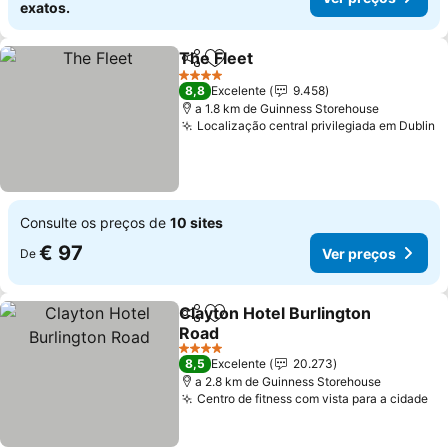
exatos.
The Fleet
Partilhar
Adicionar aos favoritos
Ver preços
4 Estrelas
8,8
Excelente
9.458
a 1.8 km de Guinness Storehouse
Localização central privilegiada em Dublin
V
Consulte os preços de
10 sites
€ 97
Ver preços
De
Clayton Hotel Burlington
Partilhar
Adicionar aos favoritos
Road
Ver preços
4 Estrelas
8,5
Excelente
20.273
a 2.8 km de Guinness Storehouse
Centro de fitness com vista para a cidade
Ve