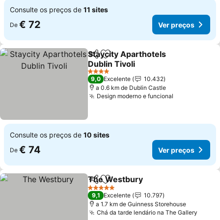
Consulte os preços de
11 sites
€ 72
Ver preços
De
Staycity Aparthotels
Partilhar
Adicionar aos favoritos
Dublin Tivoli
Ver preços
4 Estrelas
9,0
Excelente
10.432
a 0.6 km de Dublin Castle
Design moderno e funcional
Ver preços
Consulte os preços de
10 sites
€ 74
Ver preços
De
The Westbury
Partilhar
Adicionar aos favoritos
Ver preços
5 Estrelas
9,1
Excelente
10.797
a 1.7 km de Guinness Storehouse
Chá da tarde lendário na The Gallery
Ver p