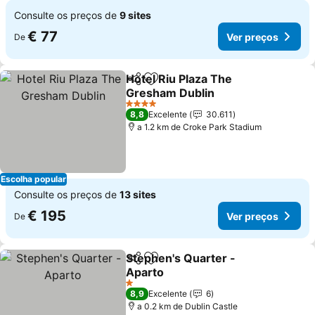
Consulte os preços de
9 sites
€ 77
Ver preços
De
Hotel Riu Plaza The
Partilhar
Adicionar aos favoritos
Gresham Dublin
Ver preços
4 Estrelas
8,8
Excelente
30.611
a 1.2 km de Croke Park Stadium
Escolha popular
Consulte os preços de
13 sites
€ 195
Ver preços
De
Stephen's Quarter -
Partilhar
Adicionar aos favoritos
Aparto
Ver preços
1 Estrelas
8,9
Excelente
6
a 0.2 km de Dublin Castle