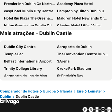
Premier Inn Dublin Cc North Docklands
Academy Plaza Hotel
easyHotel Dublin City Centre
Hampton by Hilton Dublin City Centre
Hotel Riu Plaza The Gresham Dublin
Maldron Hotel Newlands Cross
Hilton Garden Inn Dublin City Centre
Clayton Hotel Liffey Valley
Mais atrações - Dublin Castle
Point A Hotel Dublin Parnell Street
Staycity Aparthotels Dublin City Quay
Leonardo Hotel Dublin Parnell Street
Dublin Skylon Hotel
Dublin City Centre
Aeroporto de Dublin
Crowne Plaza Dublin Airport by IHG
Staycity Aparthotels Dublin Tivoli
Temple Bar
The Convention Centre Dublin
Marlin Hotel Stephens Green
Crowne Plaza Hotel Blanchardstown by IHG
Belfast International Airport
3Arena
Hilton Dublin
Cassidys Hotel
Trinity College Library
Croke Park Stadium
Premier Inn Dublin City Centre (The Liberties) hotel
The Croke Park Hotel
Aeroporto da Ilha de Man
St Patrick's Day
Ruby Molly Hotel Dublin
Arlington Hotel
Ballsbridge
Aviva Stadium
Travelodge Plus Dublin City Centre
The Green Isle Hotel Dublin
Blanchardstown
Drumcondra
Maldron Hotel Parnell Square
The Hendrick Smithfield
Comparador de Hotéis
Europa
Irlanda
Eire
Leinster
Dublin
Dublin Castle
Bank of Ireland
O Connell Street
Temple Bar Inn
Russell Court Hotel
Galway Races
St Stephens Green
Dublin City Centre (Gloucester Street South) Hotel
Dublin One Hotel
Facebook
Twitter
Insta
Yo
Grafton Street
Ranelagh