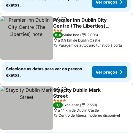
Ver preços
exatos.
Premier Inn Dublin City
Partilhar
Adicionar aos favoritos
Centre (The Liberties)
hotel
Ver preços
3 Estrelas
8,4
Muito boa
2.096
a 0.9 km de Dublin Castle
Paragem de autocarro turístico à porta
Ver 
Selecione as datas para ver os preços
Ver preços
exatos.
Staycity Dublin Mark
Partilhar
Adicionar aos favoritos
Street
Ver preços
4 Estrelas
9,1
Excelente
7.559
a 1.1 km de Dublin Castle
Centro de fitness moderno disponível
Ver p