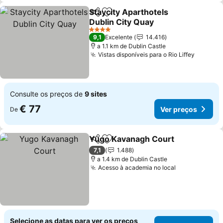
Staycity Aparthotels
Partilhar
Adicionar aos favoritos
Dublin City Quay
Ver preços
4 Estrelas
9,1
Excelente
14.416
a 1.1 km de Dublin Castle
Vistas disponíveis para o Rio Liffey
Ver pre
Consulte os preços de
9 sites
€ 77
Ver preços
De
Yugo Kavanagh Court
Partilhar
Adicionar aos favoritos
Ver 
7,1
1.488
a 1.4 km de Dublin Castle
Acesso à academia no local
Ver preços
Selecione as datas para ver os preços