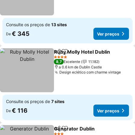
Consulte os preços de
13 sites
€ 345
Ver preços
De
Ruby Molly Hotel Dublin
Partilhar
Adicionar aos favoritos
Ve
4 Estrelas
8,7
Excelente
11.182
a 0.6 km de Dublin Castle
Design eclético com charme vintage
Ver p
Consulte os preços de
7 sites
€ 116
Ver preços
De
Generator Dublin
Partilhar
Adicionar aos favoritos
Ver preç