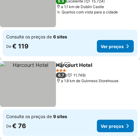
8,9
Excelente
15.724
a 1.1 km de Dublin Castle
Quartos com vista para a cidade
Ver preç
Consulte os preços de
6 sites
€ 119
Ver preços
De
Harcourt Hotel
Partilhar
Adicionar aos favoritos
Ver preços
3 Estrelas
6,7
11.749
a 1.8 km de Guinness Storehouse
Consulte os preços de
9 sites
€ 76
Ver preços
De