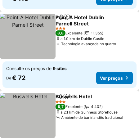
Point A Hotel Dublin
Partilhar
Adicionar aos favoritos
Parnell Street
Ver preços
3 Estrelas
8,8
Excelente
11.355
a 1.0 km de Dublin Castle
Tecnologia avançada no quarto
Ver preço
Consulte os preços de
9 sites
€ 72
Ver preços
De
Buswells Hotel
Partilhar
Adicionar aos favoritos
Ver preços
3 Estrelas
8,7
Excelente
4.402
a 2.1 km de Guinness Storehouse
Ambiente de bar irlandês tradicional
Ver pr