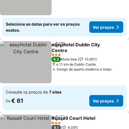
Selecione as datas para ver os preços
Ver preços
exatos.
easyHotel Dublin City
Partilhar
Adicionar aos favoritos
Centre
Ver preços
3 Estrelas
8,2
Muito boa
10.601
a 1.1 km de Dublin Castle
Design de quarto moderno e limpo
Ver pre
Consulte os preços de
7 sites
€ 61
Ver preços
De
Russell Court Hotel
Partilhar
Adicionar aos favoritos
Ver pr
3 Estrelas
6,1
4.091