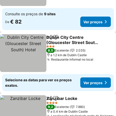
Consulte os preços de
9 sites
€ 82
Ver preços
De
Dublin City Centre
Partilhar
Adicionar aos favoritos
(Gloucester Street South)
Hotel
Ver preços
3 Estrelas
8,5
Excelente
2.035
a 1.2 km de Dublin Castle
Restaurante informal no local
Ver preços
Selecione as datas para ver os preços
Ver preços
exatos.
Zanzibar Locke
Partilhar
Adicionar aos favoritos
Ver preços
4 Estrelas
9,2
Excelente
7.880
a 0.4 km de Dublin Castle
Localização privilegiada perto da Ha'penny