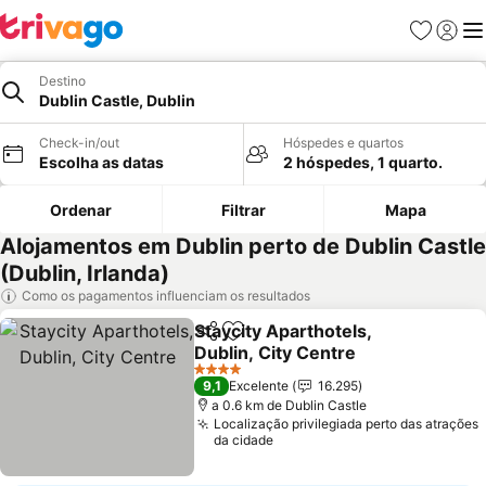
Favoritos
Iniciar
Me
Destino
Dublin Castle, Dublin
Check-in/out
Hóspedes e quartos
Escolha as datas
2 hóspedes, 1 quarto.
Ordenar
Filtrar
Mapa
Alojamentos em Dublin perto de Dublin Castle
(Dublin, Irlanda)
Como os pagamentos influenciam os resultados
Staycity Aparthotels,
Partilhar
Adicionar aos favoritos
Dublin, City Centre
Ver preços
4 Estrelas
9,1
Excelente
16.295
a 0.6 km de Dublin Castle
Localização privilegiada perto das atrações
da cidade