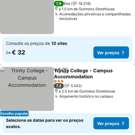
3 Estrelas
7,6
Boa
18.316
a 1.0 km de Guinness Storehouse
Acomodações privativas e compartilhadas
exclusivas
Consulte os preços de
10 sites
€ 32
Ver preços
De
Trinity College - Campus
Partilhar
Adicionar aos favoritos
Accommodation
Ver preços
3 Estrelas
7,2
5.542
a 2.0 km de Guinness Storehouse
Alojamento histórico no campus
Ver preço
Escolha popular
Selecione as datas para ver os preços
Ver preços
exatos.