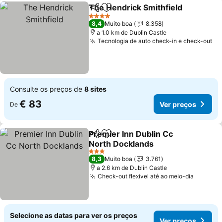
The Hendrick Smithfield
Partilhar
Adicionar aos favoritos
Ve
4 Estrelas
8,4
Muito boa
8.358
a 1.0 km de Dublin Castle
Tecnologia de auto check-in e check-out
Ve
Consulte os preços de
8 sites
€ 83
Ver preços
De
Premier Inn Dublin Cc
Partilhar
Adicionar aos favoritos
North Docklands
Ver preços
3 Estrelas
8,3
Muito boa
3.761
a 2.6 km de Dublin Castle
Check-out flexível até ao meio-dia
Ver pre
Selecione as datas para ver os preços
Ver preços