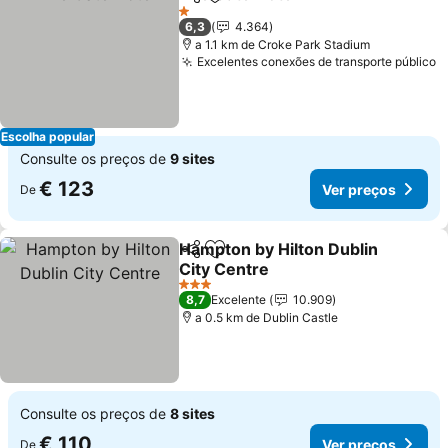
Partilhar
Adicionar aos favoritos
Ver preços
1 Estrelas
6,3
4.364
a 1.1 km de Croke Park Stadium
Excelentes conexões de transporte público
V
Escolha popular
Consulte os preços de
9 sites
€ 123
Ver preços
De
Hampton by Hilton Dublin
Partilhar
Adicionar aos favoritos
City Centre
Ver preços
3 Estrelas
8,7
Excelente
10.909
a 0.5 km de Dublin Castle
Consulte os preços de
8 sites
€ 110
Ver preços
De