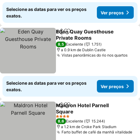
Selecione as datas para ver os preços
Ver preços
exatos.
Eden Quay Guesthouse
Partilhar
Adicionar aos favoritos
Private Rooms
Ver preços
8,5
Excelente
1.751
a 0.9 km de Dublin Castle
Vistas panorâmicas do rio nos quartos
Ver 
Selecione as datas para ver os preços
Ver preços
exatos.
Maldron Hotel Parnell
Partilhar
Adicionar aos favoritos
Square
Ver preços
4 Estrelas
8,6
Excelente
15.244
a 1.2 km de Croke Park Stadium
Farto buffet de café da manhã vitalidade
Ver