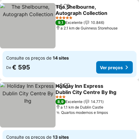
The Shelbourne,
Partilhar
Adicionar aos favoritos
Autograph Collection
Ver preços
5 Estrelas
9,1
Excelente
10.846
a 2.1 km de Guinness Storehouse
Consulte os preços de
14 sites
€ 595
Ver preços
De
Holiday Inn Express
Partilhar
Adicionar aos favoritos
Dublin City Centre By Ihg
Ver preços
3 Estrelas
8,9
Excelente
14.771
a 1.1 km de Dublin Castle
Quartos modernos e limpos
Ver preços
Consulte os preços de
13 sites