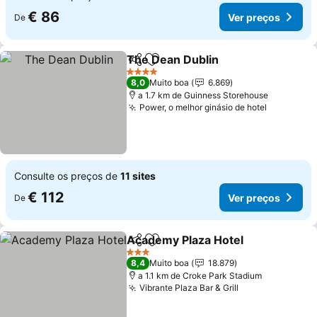
€ 86
Ver preços
De
The Dean Dublin
Partilhar
Adicionar aos favoritos
Ver preço
4 Estrelas
8,0
Muito boa
6.869
a 1.7 km de Guinness Storehouse
Power, o melhor ginásio de hotel
Ver preç
Consulte os preços de
11 sites
€ 112
Ver preços
De
Academy Plaza Hotel
Partilhar
Adicionar aos favoritos
Ver 
3 Estrelas
8,4
Muito boa
18.879
a 1.1 km de Croke Park Stadium
Vibrante Plaza Bar & Grill
Ver preços