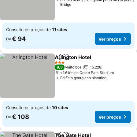
Bridge
Consulte os preços de
11 sites
€ 94
Ver preços
De
Arlington Hotel
Partilhar
Adicionar aos favoritos
Ver preços
3 Estrelas
8,3
Muito boa
15.228
a 1.6 km de Croke Park Stadium
Edifício georgiano histórico
Ver preços
Consulte os preços de
10 sites
€ 108
Ver preços
De
The Gate Hotel