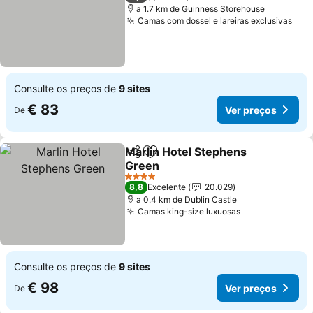
a 1.7 km de Guinness Storehouse
Camas com dossel e lareiras exclusivas
Ver
Consulte os preços de
9 sites
€ 83
Ver preços
De
Marlin Hotel Stephens
Partilhar
Adicionar aos favoritos
Green
Ver preços
4 Estrelas
8,8
Excelente
20.029
a 0.4 km de Dublin Castle
Camas king-size luxuosas
Ver preços
Consulte os preços de
9 sites
€ 98
Ver preços
De