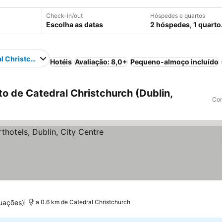
Check-in/out
Hóspedes e quartos
Escolha as datas
2 hóspedes, 1 quarto
l Christchurch
Hotéis
Avaliação: 8,0+
Pequeno-almoço incluído
o de Catedral Christchurch (Dublin,
Com
relas
Ver preços
uações)
a 0.6 km de Catedral Christchurch