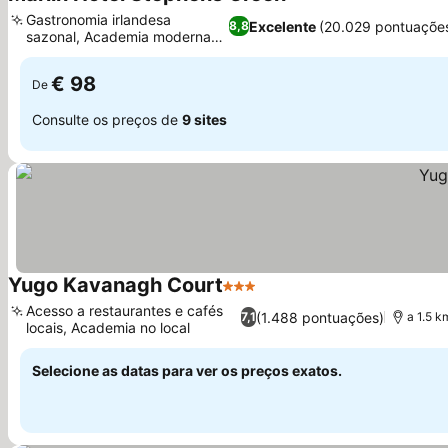
4 Estrelas
Ver preços
Gastronomia irlandesa
Excelente
(20.029 pontuaçõe
8,8
sazonal, Academia moderna
Ver preços
24 horas
€ 98
De
Consulte os preços de
9 sites
Yugo Kavanagh Court
3 Estrelas
Ver preços
Acesso a restaurantes e cafés
(1.488 pontuações)
7,1
a 1.5 k
locais, Academia no local
Ver preços
Selecione as datas para ver os preços exatos.