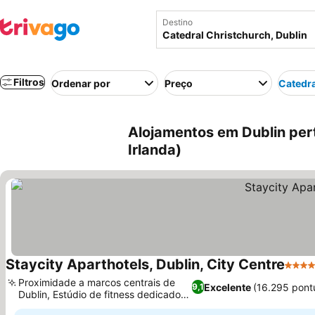
Destino
Filtros
Ordenar por
Preço
Catedra
Alojamentos em Dublin pert
Irlanda)
Staycity Aparthotels, Dublin, City Centre
4 Est
Proximidade a marcos centrais de
Excelente
(16.295 pont
9,1
Dublin, Estúdio de fitness dedicado
Ver preços
24 horas