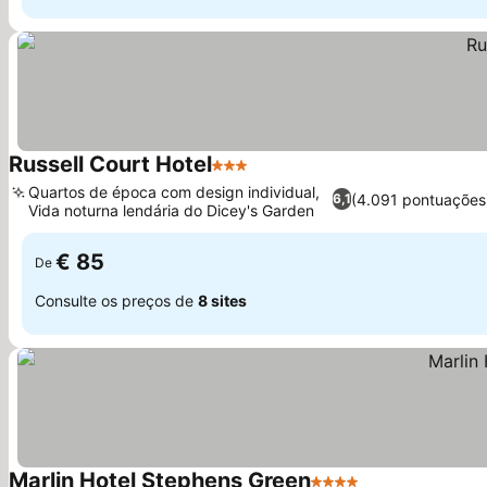
Russell Court Hotel
3 Estrelas
Ver preços
Quartos de época com design individual,
(4.091 pontuações
6,1
Vida noturna lendária do Dicey's Garden
Ver preços
€ 85
De
Consulte os preços de
8 sites
Marlin Hotel Stephens Green