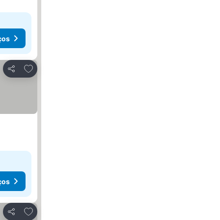
ços
Adicionar aos favoritos
Partilhar
ços
Adicionar aos favoritos
Partilhar