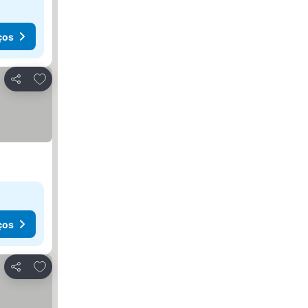
ços
Adicionar aos favoritos
Partilhar
ços
Adicionar aos favoritos
Partilhar