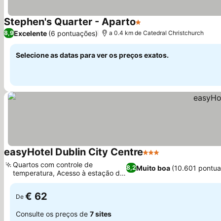
Stephen's Quarter - Aparto
1 Estrelas
Ver preços
Excelente
(6 pontuações)
8,9
a 0.4 km de Catedral Christchurch
Selecione as datas para ver os preços exatos.
easyHotel Dublin City Centre
3 Estrelas
Ver preços
Quartos com controle de
Muito boa
(10.601 pontu
8,2
temperatura, Acesso à estação de
Ver preços
bonde Luas
€ 62
De
Consulte os preços de
7 sites