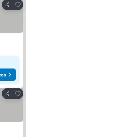
Adicionar aos favoritos
Partilhar
ços
Adicionar aos favoritos
Partilhar