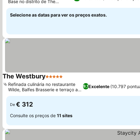
Base no distrito de The
Ver preços
Liberties
Selecione as datas para ver os preços exatos.
The Westbury
5 Estrelas
Ver preços
Refinada culinária no restaurante
Excelente
(10.797 pontu
9,1
Wilde, Balfes Brasserie e terraço ao
Ver preços
ar livre
€ 312
De
Consulte os preços de
11 sites