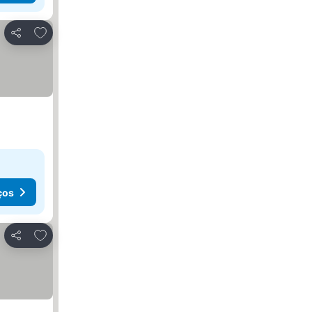
Adicionar aos favoritos
Partilhar
ços
Adicionar aos favoritos
Partilhar