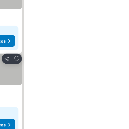
ços
Adicionar aos favoritos
Partilhar
ços