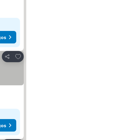
ços
Adicionar aos favoritos
Partilhar
ços