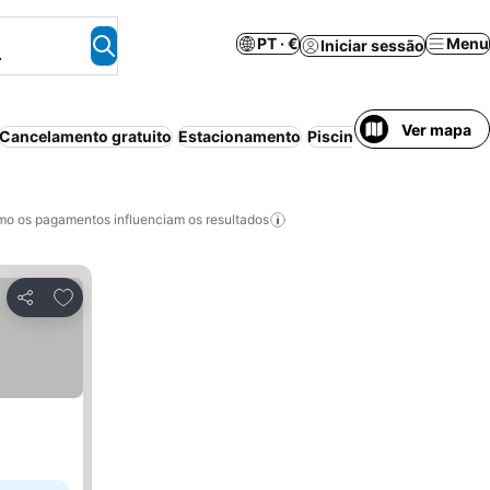
PT · €
Menu
Iniciar sessão
.
Ver mapa
Cancelamento gratuito
Estacionamento
Piscina
Aparthotel
Bed 
o os pagamentos influenciam os resultados
Adicionar aos favoritos
Partilhar