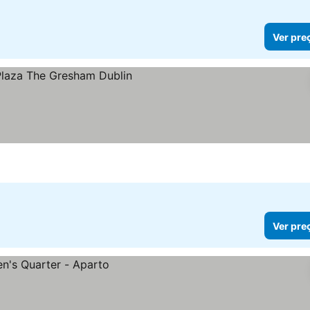
Ver pre
reços
Ver pre