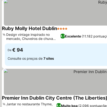
Ruby Molly Hotel Dublin
4 Estrelas
Ver preços
Design vintage inspirado no
Excelente
(11.182 pontuaç
8,7
mercado, Chuveiros de chuva
Ver preços
exclusivos
€ 94
De
Consulte os preços de
7 sites
Premier Inn Dublin City Centre (The Liberties)
Jantar no restaurante Thyme,
Muito boa
(2.096 pontuaçõe
8,4