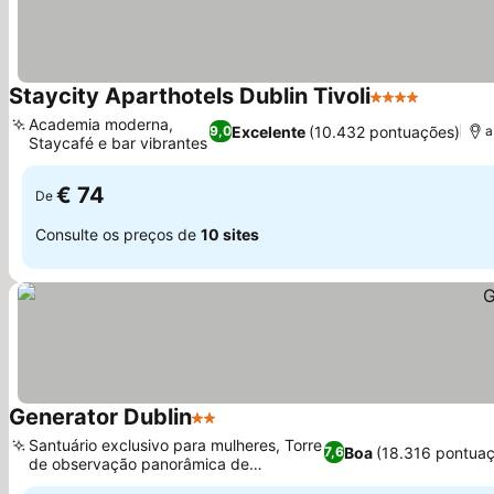
Staycity Aparthotels Dublin Tivoli
4 Estrelas
Ver pre
Academia moderna,
Excelente
(10.432 pontuações)
9,0
a
Staycafé e bar vibrantes
Ver preços
€ 74
De
Consulte os preços de
10 sites
Generator Dublin
2 Estrelas
Ver preços
Santuário exclusivo para mulheres, Torre
Boa
(18.316 pontua
7,6
de observação panorâmica de
Ver preços
Smithfield