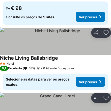
€ 98
De
Consulte os preços de
9 sites
Ver preços
Partilhar
Ad
Niche Living Ballsbridge
Ver preços
Hotel
2 Estrelas
9,1
Excelente
685
a 0.9 km de Donnybrook
Selecione as datas para ver os preços
Ver preços
exatos.
Partilhar
Ad