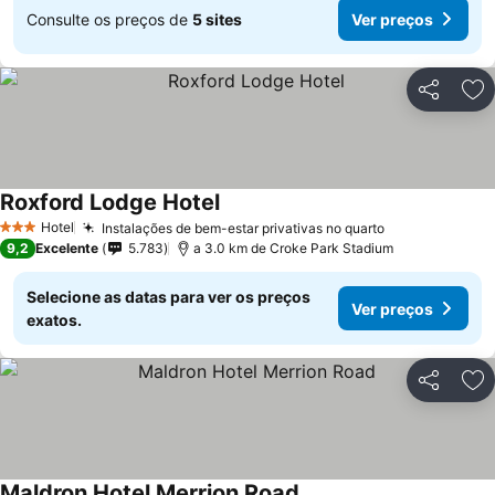
Consulte os preços de
5 sites
Ver preços
Partilhar
Ad
Roxford Lodge Hotel
Ver preços
Hotel
Instalações de bem-estar privativas no quarto
Ver preços
3 Estrelas
9,2
Excelente
5.783
a 3.0 km de Croke Park Stadium
Selecione as datas para ver os preços
Ver preços
exatos.
Partilhar
Ad
Maldron Hotel Merrion Road