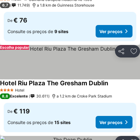
Ver preços
3 Estrelas
6,7
11.749
a 1.8 km de Guinness Storehouse
€ 76
De
Consulte os preços de
9 sites
Ver preços
Escolha popular
Partilhar
Ad
Hotel Riu Plaza The Gresham Dublin
Ver preços
Hotel
4 Estrelas
8,8
Excelente
30.611
a 1.2 km de Croke Park Stadium
€ 119
De
Consulte os preços de
15 sites
Ver preços