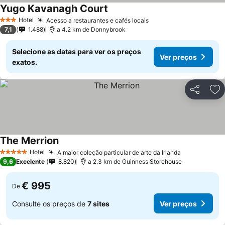
Yugo Kavanagh Court
Ver preços
Hotel
Acesso a restaurantes e cafés locais
Ver preços
3 Estrelas
7,1
1.488
a 4.2 km de Donnybrook
Selecione as datas para ver os preços
Ver preços
exatos.
Partilhar
Ad
The Merrion
Ver preços
Hotel
A maior coleção particular de arte da Irlanda
Ver preços
5 Estrelas
9,6
Excelente
8.820
a 2.3 km de Guinness Storehouse
€ 995
De
Consulte os preços de
7 sites
Ver preços