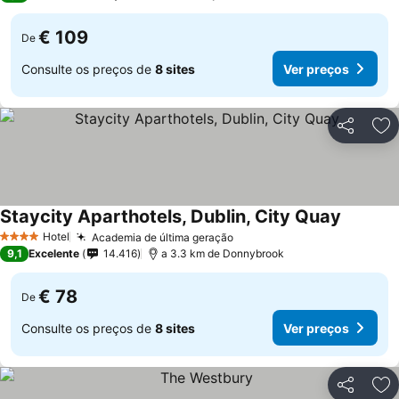
€ 109
De
Consulte os preços de
8 sites
Ver preços
Partilhar
Ad
Staycity Aparthotels, Dublin, City Quay
Ver preç
Hotel
Academia de última geração
Ver preços
4 Estrelas
9,1
Excelente
14.416
a 3.3 km de Donnybrook
€ 78
De
Consulte os preços de
8 sites
Ver preços
Partilhar
Ad