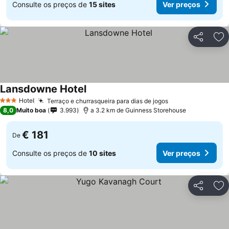
Consulte os preços de
15 sites
Ver preços
Partilhar
Ad
Lansdowne Hotel
Ver preços
Hotel
Terraço e churrasqueira para dias de jogos
Ver preços
3 Estrelas
8,0
Muito boa
3.993
a 3.2 km de Guinness Storehouse
€ 181
De
Consulte os preços de
10 sites
Ver preços
Partilhar
Ad