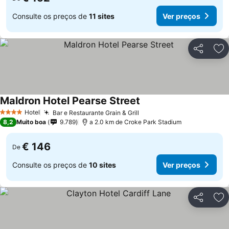
Consulte os preços de
11 sites
Ver preços
Partilhar
Ad
Maldron Hotel Pearse Street
Ver preços
Hotel
Bar e Restaurante Grain & Grill
Ver preços
4 Estrelas
8,2
Muito boa
9.789
a 2.0 km de Croke Park Stadium
€ 146
De
Consulte os preços de
10 sites
Ver preços
Partilhar
Ad