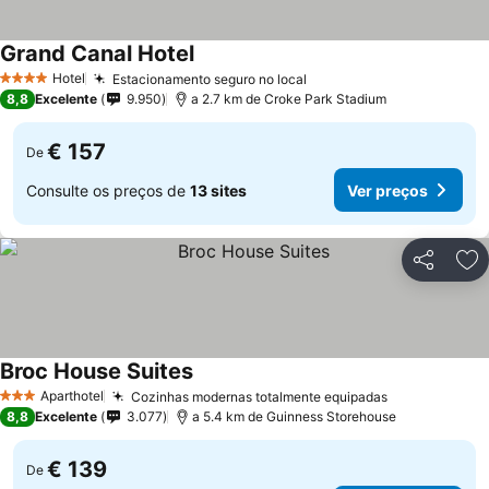
Grand Canal Hotel
Ver preços
Hotel
Estacionamento seguro no local
Ver preços
4 Estrelas
8,8
Excelente
9.950
a 2.7 km de Croke Park Stadium
€ 157
De
Consulte os preços de
13 sites
Ver preços
Partilhar
Ad
Broc House Suites
Ver preços
Aparthotel
Cozinhas modernas totalmente equipadas
Ver preços
3 Estrelas
8,8
Excelente
3.077
a 5.4 km de Guinness Storehouse
€ 139
De