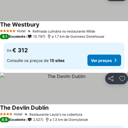
The Westbury
Ver preços
Hotel
Refinada culinária no restaurante Wilde
Ver preços
5 Estrelas
9,1
Excelente
10.797
a 1.7 km de Guinness Storehouse
€ 312
De
Consulte os preços de
15 sites
Ver preços
Partilhar
Ad
The Devlin Dublin
Ver preços
Hotel
Restaurante Layla's na cobertura
Ver preços
4 Estrelas
8,6
Excelente
2.527
a 1.3 km de Donnybrook