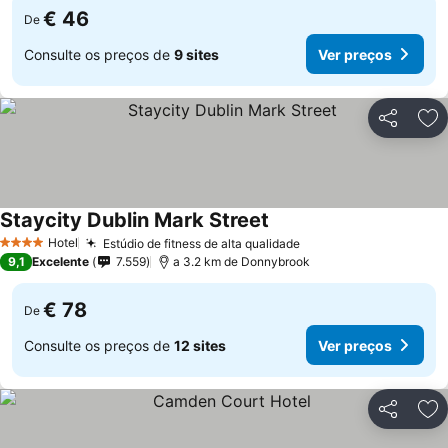
€ 46
De
Consulte os preços de
9 sites
Ver preços
Partilhar
Ad
Staycity Dublin Mark Street
Ver preços
Hotel
Estúdio de fitness de alta qualidade
Ver preços
4 Estrelas
9,1
Excelente
7.559
a 3.2 km de Donnybrook
€ 78
De
Consulte os preços de
12 sites
Ver preços
Partilhar
Ad