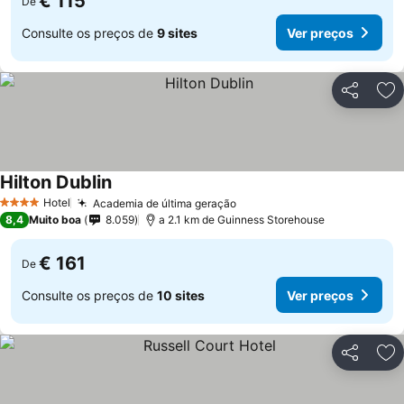
€ 115
De
Consulte os preços de
9 sites
Ver preços
Partilhar
Ad
Hilton Dublin
Ver preços
Hotel
Academia de última geração
Ver preços
4 Estrelas
8,4
Muito boa
8.059
a 2.1 km de Guinness Storehouse
€ 161
De
Consulte os preços de
10 sites
Ver preços
Partilhar
Ad