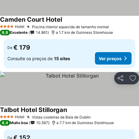
Camden Court Hotel
Ver preços
Hotel
Piscina interior aquecida de tamanho normal
Ver preços
4 Estrelas
8,8
Excelente
14.861
a 1.7 km de Guinness Storehouse
€ 179
De
Consulte os preços de
15 sites
Ver preços
Partilhar
Ad
Talbot Hotel Stillorgan
Ver preços
Hotel
Vistas costeiras da Baía de Dublin
Ver preços
4 Estrelas
8,4
Muito boa
10.567
a 7.7 km de Guinness Storehouse
€ 152
De