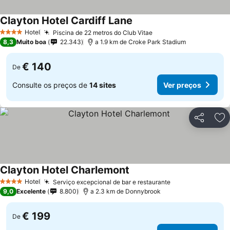
Clayton Hotel Cardiff Lane
Ver preços
Hotel
Piscina de 22 metros do Club Vitae
Ver preços
4 Estrelas
8,3
Muito boa
22.343
a 1.9 km de Croke Park Stadium
€ 140
De
Consulte os preços de
14 sites
Ver preços
Partilhar
Ad
Clayton Hotel Charlemont
Ver preços
Hotel
Serviço excepcional de bar e restaurante
Ver preços
4 Estrelas
9,0
Excelente
8.800
a 2.3 km de Donnybrook
€ 199
De