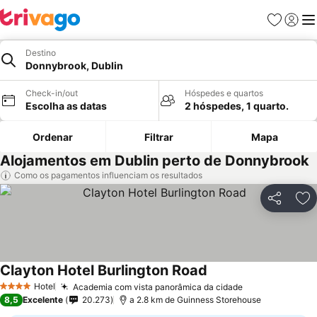
Favoritos
Iniciar
Me
Destino
Donnybrook, Dublin
Check-in/out
Hóspedes e quartos
Escolha as datas
2 hóspedes, 1 quarto.
Ordenar
Filtrar
Mapa
Alojamentos em Dublin perto de Donnybrook
Como os pagamentos influenciam os resultados
Partilhar
Ad
Clayton Hotel Burlington Road
Ver preços
Hotel
Academia com vista panorâmica da cidade
Ver preços
4 Estrelas
8,5
Excelente
20.273
a 2.8 km de Guinness Storehouse