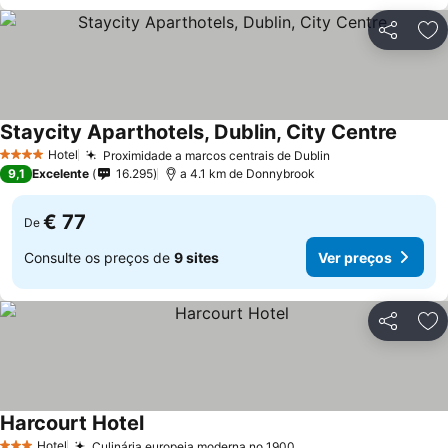
Partilhar
Ad
Staycity Aparthotels, Dublin, City Centre
Ver pr
Hotel
Proximidade a marcos centrais de Dublin
Ver preços
4 Estrelas
9,1
Excelente
16.295
a 4.1 km de Donnybrook
€ 77
De
Consulte os preços de
9 sites
Ver preços
Partilhar
Ad
Harcourt Hotel
Ver preços
Hotel
Culinária europeia moderna no 1900