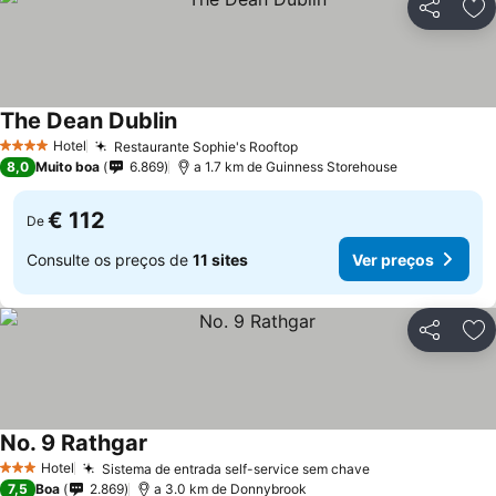
Partilhar
Ad
The Dean Dublin
Ver preços
Hotel
Restaurante Sophie's Rooftop
Ver preços
4 Estrelas
8,0
Muito boa
6.869
a 1.7 km de Guinness Storehouse
€ 112
De
Consulte os preços de
11 sites
Ver preços
Partilhar
Ad
No. 9 Rathgar
Ver preços
Hotel
Sistema de entrada self-service sem chave
Ver preços
3 Estrelas
7,5
Boa
2.869
a 3.0 km de Donnybrook