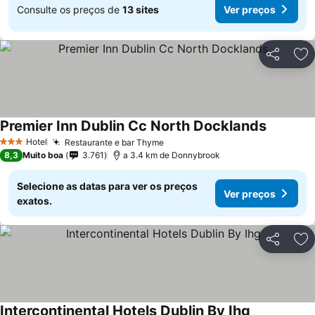
Consulte os preços de
13 sites
Ver preços
Partilhar
Ad
Premier Inn Dublin Cc North Docklands
Ver preç
Hotel
Restaurante e bar Thyme
Ver preços
3 Estrelas
8,3
Muito boa
3.761
a 3.4 km de Donnybrook
Selecione as datas para ver os preços
Ver preços
exatos.
Partilhar
Ad
Intercontinental Hotels Dublin By Ihg