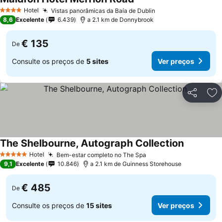
Ver preços
Hotel
Vistas panorâmicas da Baía de Dublin
Ver preços
4 Estrelas
8,6
Excelente
6.439
a 2.1 km de Donnybrook
€ 135
De
Consulte os preços de
5 sites
Ver preços
Partilhar
Ad
The Shelbourne, Autograph Collection
Ver preço
Hotel
Bem-estar completo no The Spa
Ver preços
5 Estrelas
9,1
Excelente
10.846
a 2.1 km de Guinness Storehouse
€ 485
De
Consulte os preços de
15 sites
Ver preços