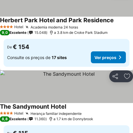
Herbert Park Hotel and Park Residence
Ver preç
Hotel
Academia moderna 24 horas
Ver preços
4 Estrelas
9,0
Excelente
15.048
a 3.8 km de Croke Park Stadium
€ 154
De
Consulte os preços de
17 sites
Ver preços
Partilhar
Ad
The Sandymount Hotel
Ver preços
Hotel
Herança familiar independente
Ver preços
4 Estrelas
8,8
Excelente
11.360
a 1.7 km de Donnybrook