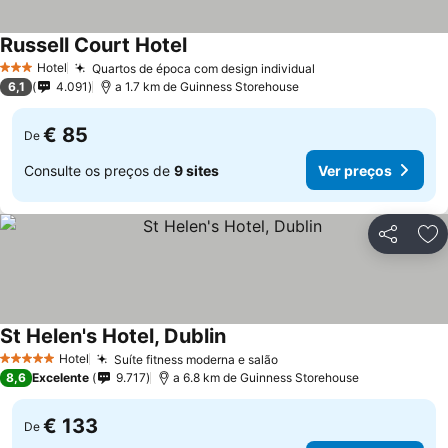
Russell Court Hotel
Ver preços
Hotel
Quartos de época com design individual
Ver preços
3 Estrelas
6,1
4.091
a 1.7 km de Guinness Storehouse
€ 85
De
Consulte os preços de
9 sites
Ver preços
Partilhar
Ad
St Helen's Hotel, Dublin
Ver preços
Hotel
Suíte fitness moderna e salão
Ver preços
5 Estrelas
8,6
Excelente
9.717
a 6.8 km de Guinness Storehouse
€ 133
De