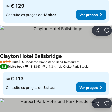
€ 129
De
Consulte os preços de
13 sites
Ver preços
Partilhar
Ad
Clayton Hotel Ballsbridge
Ver preços
Hotel
Moderno Grandstand Bar & Restaurant
Ver preços
4 Estrelas
8,1
Muito boa
13.834
a 4.3 km de Croke Park Stadium
€ 113
De
Consulte os preços de
8 sites
Ver preços
Partilhar
Ad