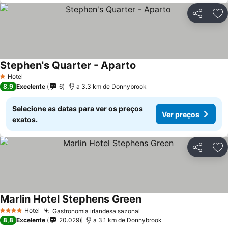
Partilhar
Ad
Stephen's Quarter - Aparto
Ver preços
Hotel
1 Estrelas
8,9
Excelente
6
a 3.3 km de Donnybrook
Selecione as datas para ver os preços
Ver preços
exatos.
Partilhar
Ad
Marlin Hotel Stephens Green
Ver preços
Hotel
Gastronomia irlandesa sazonal
Ver preços
4 Estrelas
8,8
Excelente
20.029
a 3.1 km de Donnybrook