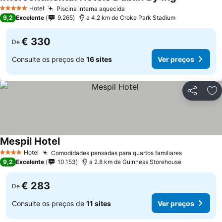
Ver preços
Hotel
Piscina interna aquecida
Ver preços
5 Estrelas
9,2
Excelente
9.265
a 4.2 km de Croke Park Stadium
€ 330
De
Consulte os preços de
16 sites
Ver preços
Partilhar
Ad
Mespil Hotel
Ver preços
Hotel
Comodidades pensadas para quartos familiares
Ver preços
4 Estrelas
9,2
Excelente
10.153
a 2.8 km de Guinness Storehouse
€ 283
De
Consulte os preços de
11 sites
Ver preços