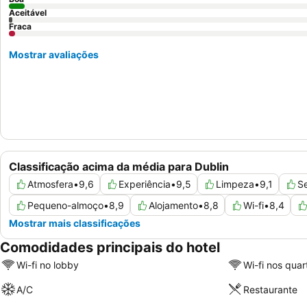
Aceitável
Fraca
Mostrar avaliações
Classificação acima da média para Dublin
Atmosfera
•
9,6
Experiência
•
9,5
Limpeza
•
9,1
Se
Pequeno-almoço
•
8,9
Alojamento
•
8,8
Wi-fi
•
8,4
Mostrar mais classificações
Comodidades principais do hotel
Wi-fi no lobby
Wi-fi nos quar
A/C
Restaurante