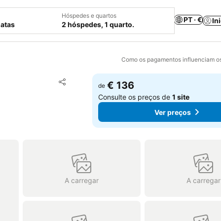
Hóspedes e quartos
PT · €
In
datas
2 hóspedes, 1 quarto.
Como os pagamentos influenciam os
Adicionar aos favoritos
€ 136
de
Partilhar
Consulte os preços de
1 site
Ver preços
A carregar
A carregar