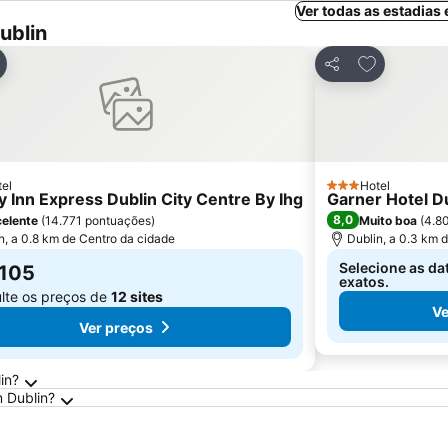
Ver todas as estadias
ublin
icionar aos favoritos
Adicionar a
r
Partilhar
el
Hotel
as
3 Estrelas
y Inn Express Dublin City Centre By Ihg
Garner Hotel D
8,0
elente
(
14.771 pontuações
)
Muito boa
(
4.8
n, a 0.8 km de Centro da cidade
Dublin, a 0.3 km 
Selecione as da
 105
exatos.
lte os preços de
12 sites
Ve
Ver preços
in?
 Dublin?