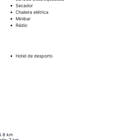
Secador
Chaleira elétrica
Minibar
Rádio
Hotel de desporto
6.8
km
lin
:
7
km