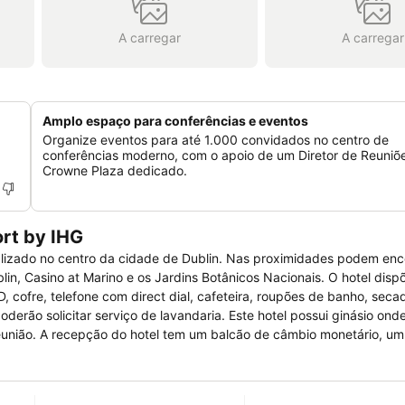
A carregar
A carregar
Amplo espaço para conferências e eventos
Organize eventos para até 1.000 convidados no centro de
conferências moderno, com o apoio de um Diretor de Reuniõ
Crowne Plaza dedicado.
ort by IHG
alizado no centro da cidade de Dublin. Nas proximidades podem enc
in, Casino at Marino e os Jardins Botânicos Nacionais. O hotel dis
D, cofre, telefone com direct dial, cafeteira, roupões de banho, seca
derão solicitar serviço de lavandaria. Este hotel possui ginásio ond
eunião. A recepção do hotel tem um balcão de câmbio monetário, um
derá pedir informações e planear actividades. Os hóspedes poderão
e e um café. O check in é feito a partir das 14:00 horas e o check ou