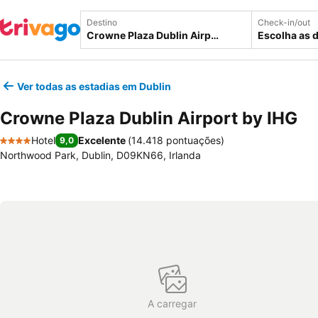
Destino
Check-in/out
Escolha as 
Ver todas as estadias em Dublin
Crowne Plaza Dublin Airport by IHG
Hotel
Excelente
(
14.418 pontuações
)
9,0
4 Estrelas
Northwood Park, Dublin, D09KN66, Irlanda
A carregar