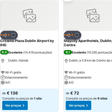
Adicionar aos favoritos
Adicionar aos favor
Hotel
Hotel
4 Estrelas
4 Estrelas
Partilhar
Partilhar
Crowne Plaza Dublin Airport by
Staycity Aparthotels, Dublin,
IHG
Centre
9,0
9,1
Excelente
(
14.418 pontuações
)
Excelente
(
16.295 pontuaçõ
Dublin, Irlanda
Dublin, a 0.8 km de Centro da 
Wi-Fi grátis
Wi-Fi grátis
Estacionamento
Estacionamento
A/C
A/C
€ 136
€ 72
de
de
Consulte os preços de
1 site
Consulte os preços de
9 sites
Ver preços
Ver preços