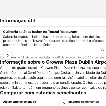
Informação útil
Culinária asiática fusion no Touzai Restaurant
Saboreie pratos asiáticos fusion tentadores, feitos com deliciosos
produtos locais no Touzai Restaurant, que fica no hotel e oferece
uma experiência culinária única.
Este resumo foi criado por inteligência artificial e pode não ser 100% correto.
Informação sobre o Crowne Plaza Dublin Airp
O hotel de quatro estrelas Crowne Plaza Dublin Northwood está loc
Centro Comercial Omni Park, o Parque Croke, a Universidade de Dubl
quartos, os quais estão equipados com televisão satélite, leitor de C
cabelo, minibar, mesa de trabalho e ar condicionado. Os hóspedes po
relaxar. Existe também um pequeno business center com salas de r
Comparar com estadias semelhantes
poderá deixar os seus pertences e um balcão de concierge onde po
das suas refeições no restaurante do hotel. Existe ainda um bar/loung
Alojamento selecionado
Alojamentos semelhantes
próximo
às 11:00 horas.