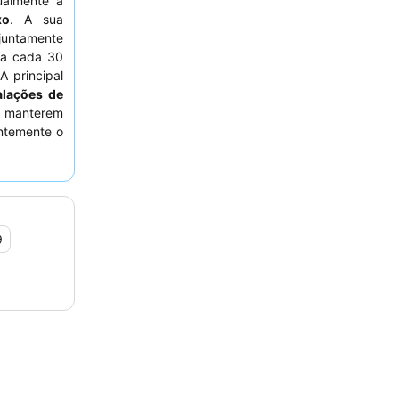
ualmente a
xo
. A sua
juntamente
 a cada 30
A principal
alações de
s manterem
entemente o
mente com o
experiência
o ao Club
o.
9