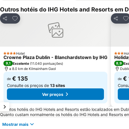
Outros hotéis do IHG Hotels and Resorts em D
Adicionar aos favoritos
Ad
Partilhar
Partilha
Hotel
Hot
4 Estrelas
3 Estrel
Crowne Plaza Dublin - Blanchardstown by IHG
Holida
9,1
8,9
Excelente
(
11.040 pontuações
)
Exc
a 8.0 km de Kilmainham Gaol
Dubli
€ 135
€
de
de
Consulte os preços de
13 sites
Consu
Ver preços
Perguntas Frequentes sobre Dublin
Quantos hotéis do IHG Hotels and Resorts estão localizados em Dubl
Quanto custam normalmente os hotéis do IHG Hotels and Resorts em
Mostrar mais