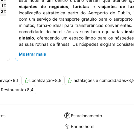
Este hotel é um centro urbano versátil que atende ig
1
%
viajantes de negócios
,
turistas
e
viajantes de lu
2
%
localização estratégica perto do Aeroporto de Dublin, 
com um serviço de transporte gratuito para o aeroporto
minutos, torna-o ideal para transferências convenientes. 
comodidade do hotel são as suas bem equipadas
inst
ginásio
, oferecendo um espaço limpo para os hóspede
as suas rotinas de fitness. Os hóspedes elogiam consist
calor e profissionalismo excecionais do pessoal, junta
Mostrar mais
delicioso e extenso buffet de pequeno-almoço. Para uma 
melhorada, considere reservar um quarto com
acess
Lounge
para vantagens exclusivas e um ambiente tranquil
rviço
•
9,1
Localização
•
8,9
Instalações e comodidades
•
8,
Restaurante
•
8,4
tos
Estacionamento
Bar no hotel