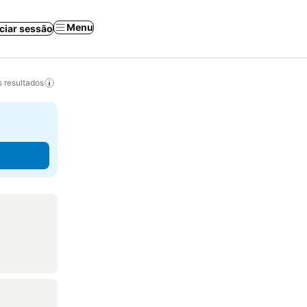
Menu
iciar sessão
 resultados