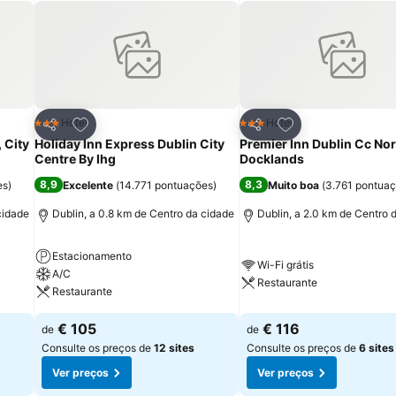
itos
Adicionar aos favoritos
Adicionar aos fav
Hotel
Hotel
3 Estrelas
3 Estrelas
Partilhar
Partilhar
 City
Holiday Inn Express Dublin City
Premier Inn Dublin Cc Nor
Centre By Ihg
Docklands
8,9
8,3
es
)
Excelente
(
14.771 pontuações
)
Muito boa
(
3.761 pontua
cidade
Dublin, a 0.8 km de Centro da cidade
Dublin, a 2.0 km de Centro 
Estacionamento
Wi-Fi grátis
A/C
Restaurante
Restaurante
€ 105
€ 116
de
de
Consulte os preços de
12 sites
Consulte os preços de
6 sites
Ver preços
Ver preços