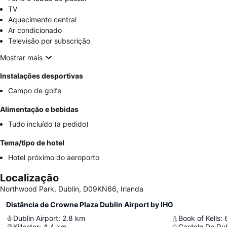
TV
Aquecimento central
Ar condicionado
Televisão por subscrição
Mostrar mais
Instalações desportivas
Campo de golfe
Alimentação e bebidas
Tudo incluído (a pedido)
Tema/tipo de hotel
Hotel próximo do aeroporto
Localização
Northwood Park, Dublin, D09KN66, Irlanda
Distância de Crowne Plaza Dublin Airport by IHG
Dublin Airport
:
2.8
km
Book of Kells
:
Killester
:
4.4
km
Castelo De Dub