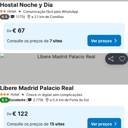
Hostal Noche y Dia
Hotel
Comunicação fácil pelo WhatsApp
2 Estrelas
6,5
1.175
a 2.1 km de Comillas
€ 67
De
Consulte os preços de
7 sites
Ver preços
Partilhar
Ad
Líbere Madrid Palacio Real
Hotel
Check-in digital sem complicações
3 Estrelas
8,5
Excelente
2.779
a 0.4 km de Porta do Sol
€ 122
De
Consulte os preços de
15 sites
Ver preços