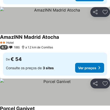
Partilhar
Ad
AmazINN Madrid Atocha
Hotel
2 Estrelas
6,7
188
a 1.2 km de Comillas
€ 54
De
Consulte os preços de
3 sites
Ver preços
Partilhar
Ad
Porcel Ganivet