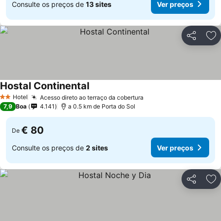
Consulte os preços de
13 sites
Ver preços
Partilhar
Ad
Hostal Continental
Hotel
Acesso direto ao terraço da cobertura
2 Estrelas
7,9
Boa
4.141
a 0.5 km de Porta do Sol
€ 80
De
Consulte os preços de
2 sites
Ver preços
Partilhar
Ad