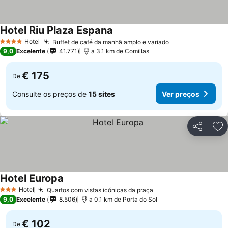
Hotel Riu Plaza Espana
Hotel
Buffet de café da manhã amplo e variado
4 Estrelas
9,0
Excelente
41.771
a 3.1 km de Comillas
€ 175
De
Consulte os preços de
15 sites
Ver preços
Partilhar
Ad
Hotel Europa
Hotel
Quartos com vistas icónicas da praça
3 Estrelas
9,0
Excelente
8.506
a 0.1 km de Porta do Sol
€ 102
De