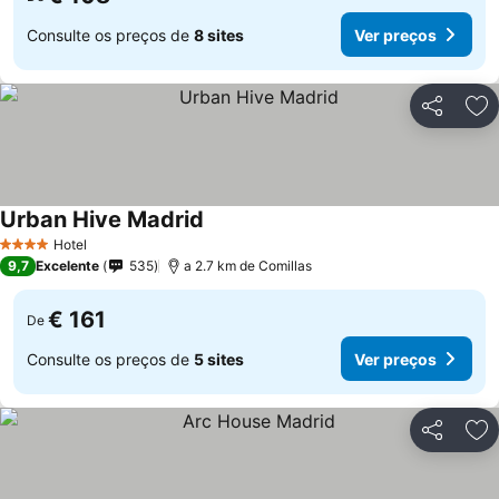
Consulte os preços de
8 sites
Ver preços
Partilhar
Ad
Urban Hive Madrid
Hotel
4 Estrelas
9,7
Excelente
535
a 2.7 km de Comillas
€ 161
De
Consulte os preços de
5 sites
Ver preços
Partilhar
Ad