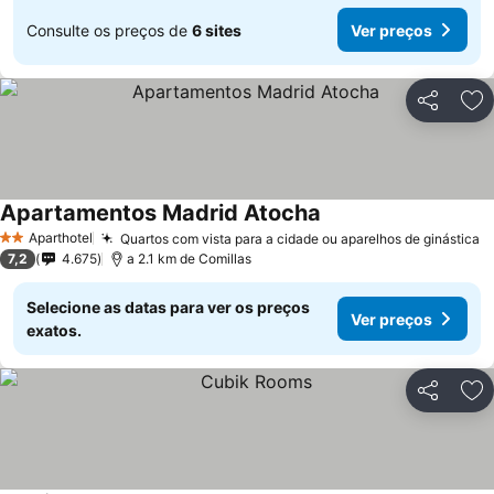
Consulte os preços de
6 sites
Ver preços
Partilhar
Ad
Apartamentos Madrid Atocha
Aparthotel
Quartos com vista para a cidade ou aparelhos de ginástica
2 Estrelas
7,2
4.675
a 2.1 km de Comillas
Selecione as datas para ver os preços
Ver preços
exatos.
Partilhar
Ad