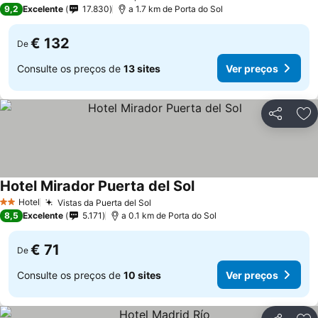
4 Estrelas
9,2
Excelente
17.830
a 1.7 km de Porta do Sol
€ 132
De
Consulte os preços de
13 sites
Ver preços
Partilhar
Ad
Hotel Mirador Puerta del Sol
Hotel
Vistas da Puerta del Sol
2 Estrelas
8,5
Excelente
5.171
a 0.1 km de Porta do Sol
€ 71
De
Consulte os preços de
10 sites
Ver preços