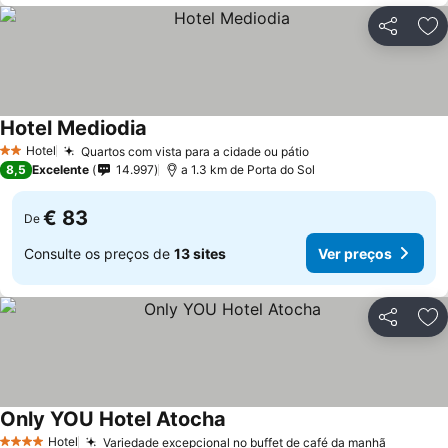
Partilhar
Ad
Hotel Mediodia
Hotel
Quartos com vista para a cidade ou pátio
2 Estrelas
8,5
Excelente
14.997
a 1.3 km de Porta do Sol
€ 83
De
Consulte os preços de
13 sites
Ver preços
Partilhar
Ad
Only YOU Hotel Atocha
Hotel
Variedade excepcional no buffet de café da manhã