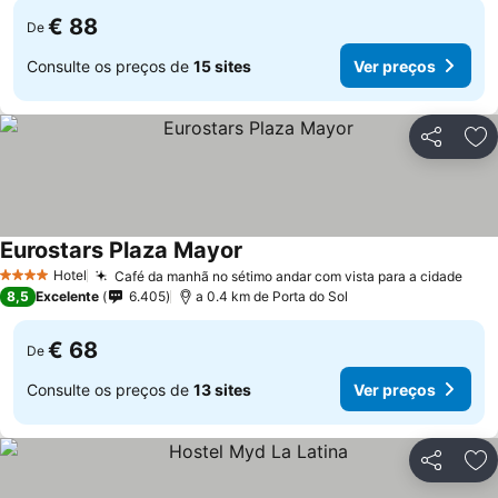
€ 88
De
Consulte os preços de
15 sites
Ver preços
Partilhar
Ad
Eurostars Plaza Mayor
Hotel
Café da manhã no sétimo andar com vista para a cidade
4 Estrelas
8,5
Excelente
6.405
a 0.4 km de Porta do Sol
€ 68
De
Consulte os preços de
13 sites
Ver preços
Partilhar
Ad