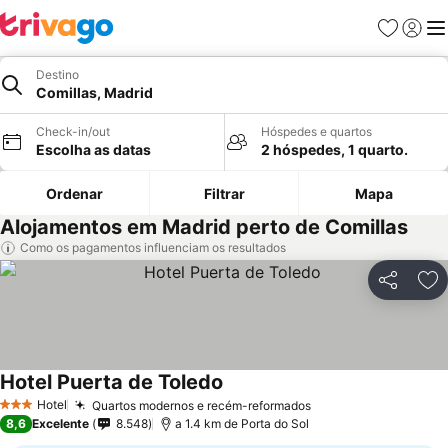
Favoritos
Iniciar
Me
Destino
Comillas, Madrid
Check-in/out
Hóspedes e quartos
Escolha as datas
2 hóspedes, 1 quarto.
Ordenar
Filtrar
Mapa
Alojamentos em Madrid perto de Comillas
Como os pagamentos influenciam os resultados
Partilhar
Ad
Hotel Puerta de Toledo
Hotel
Quartos modernos e recém-reformados
3 Estrelas
8,6
Excelente
8.548
a 1.4 km de Porta do Sol