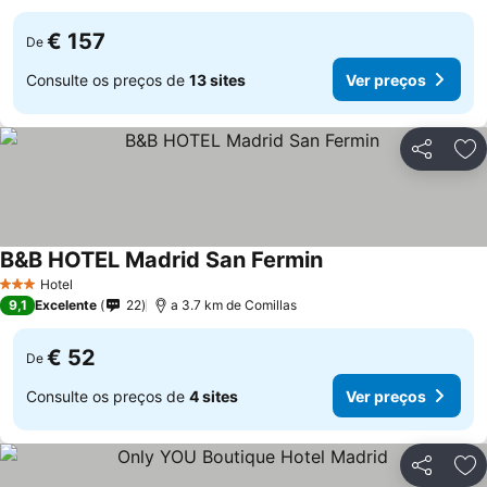
€ 157
De
Consulte os preços de
13 sites
Ver preços
Partilhar
Ad
B&B HOTEL Madrid San Fermin
Hotel
3 Estrelas
9,1
Excelente
22
a 3.7 km de Comillas
€ 52
De
Consulte os preços de
4 sites
Ver preços
Partilhar
Ad