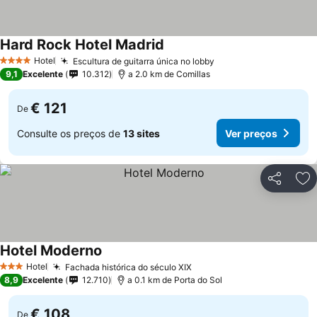
Hard Rock Hotel Madrid
Hotel
Escultura de guitarra única no lobby
4 Estrelas
9,1
Excelente
10.312
a 2.0 km de Comillas
€ 121
De
Consulte os preços de
13 sites
Ver preços
Partilhar
Ad
Hotel Moderno
Hotel
Fachada histórica do século XIX
3 Estrelas
8,9
Excelente
12.710
a 0.1 km de Porta do Sol
€ 108
De