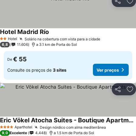
Partilhar
Ad
Hotel Madrid Río
Hotel
Solário na cobertura com vista para a cidade
2 Estrelas
6,8
11.606
a 3.1 km de Porta do Sol
€ 55
De
Consulte os preços de
3 sites
Ver preços
Partilhar
Ad
Eric Vökel Atocha Suites - Boutique Apartments
Aparthotel
Design nórdico com alma mediterrânea
4 Estrelas
9,0
Excelente
4.448
a 1.5 km de Porta do Sol