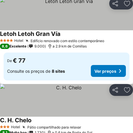
Partilhar
Ad
Letoh Letoh Gran Vía
Hotel
Edifício renovado com estilo contemporâneo
4 Estrelas
8,6
Excelente
9.000
a 2.9 km de Comillas
€ 77
De
Consulte os preços de
8 sites
Ver preços
Partilhar
Ad
C. H. Chelo
Hotel
Pátio compartilhado para relaxar
3 Estrelas
8,1
Muito boa
1.730
a 0.6 km de Porta do Sol