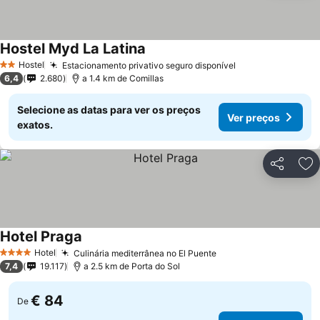
Hostel Myd La Latina
Hostel
Estacionamento privativo seguro disponível
2 Estrelas
6,4
2.680
a 1.4 km de Comillas
Selecione as datas para ver os preços
Ver preços
exatos.
Partilhar
Ad
Hotel Praga
Hotel
Culinária mediterrânea no El Puente
4 Estrelas
7,4
19.117
a 2.5 km de Porta do Sol
€ 84
De