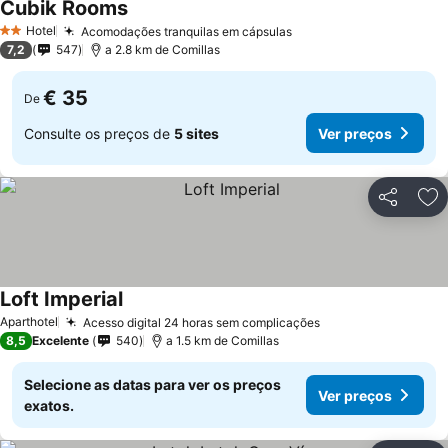
Cubik Rooms
Hotel
Acomodações tranquilas em cápsulas
2 Estrelas
7,2
547
a 2.8 km de Comillas
€ 35
De
Consulte os preços de
5 sites
Ver preços
Partilhar
Ad
Loft Imperial
Aparthotel
Acesso digital 24 horas sem complicações
8,5
Excelente
540
a 1.5 km de Comillas
Selecione as datas para ver os preços
Ver preços
exatos.