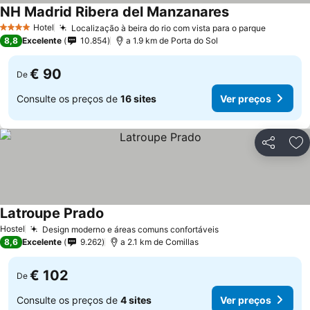
NH Madrid Ribera del Manzanares
Hotel
Localização à beira do rio com vista para o parque
4 Estrelas
8,8
Excelente
10.854
a 1.9 km de Porta do Sol
€ 90
De
Consulte os preços de
16 sites
Ver preços
Partilhar
Ad
Latroupe Prado
Hostel
Design moderno e áreas comuns confortáveis
8,6
Excelente
9.262
a 2.1 km de Comillas
€ 102
De
Consulte os preços de
4 sites
Ver preços