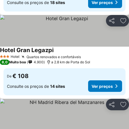
Consulte os preços de
18 sites
Ver preços
Partilhar
Ad
Hotel Gran Legazpi
Hotel
Quartos renovados e confortáveis
3 Estrelas
8,0
Muito boa
4.900
a 2.8 km de Porta do Sol
€ 108
De
Consulte os preços de
14 sites
Ver preços
Partilhar
Ad