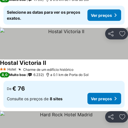
Selecione as datas para ver os preços
Ver preços
exatos.
Partilhar
Ad
Hostal Victoria II
Hotel
Charme de um edifício histórico
2 Estrelas
8,0
Muito boa
6.232
a 0.1 km de Porta do Sol
€ 76
De
Consulte os preços de
8 sites
Ver preços
Partilhar
Ad