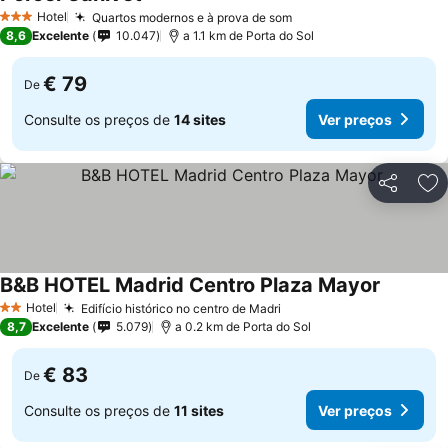
Hotel
Quartos modernos e à prova de som
3 Estrelas
8,6
Excelente
10.047
a 1.1 km de Porta do Sol
€ 79
De
Consulte os preços de
14 sites
Ver preços
Partilhar
Ad
B&B HOTEL Madrid Centro Plaza Mayor
Hotel
Edifício histórico no centro de Madri
2 Estrelas
8,7
Excelente
5.079
a 0.2 km de Porta do Sol
€ 83
De
Consulte os preços de
11 sites
Ver preços