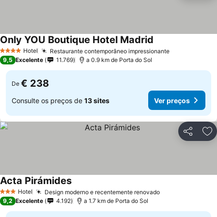
Only YOU Boutique Hotel Madrid
Hotel
Restaurante contemporâneo impressionante
4 Estrelas
9,5
Excelente
11.769
a 0.9 km de Porta do Sol
€ 238
De
Consulte os preços de
13 sites
Ver preços
Partilhar
Ad
Acta Pirámides
Hotel
Design moderno e recentemente renovado
3 Estrelas
9,2
Excelente
4.192
a 1.7 km de Porta do Sol