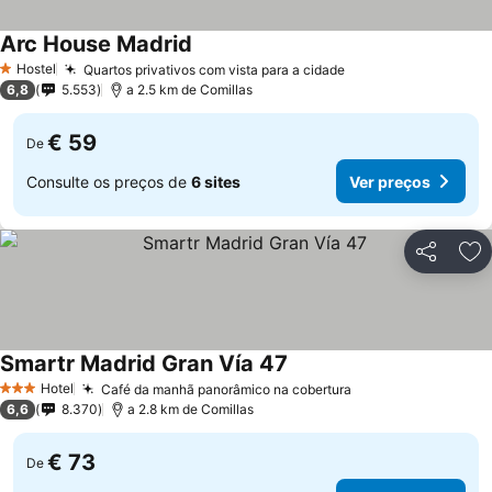
Arc House Madrid
Hostel
Quartos privativos com vista para a cidade
1 Estrelas
6,8
5.553
a 2.5 km de Comillas
€ 59
De
Consulte os preços de
6 sites
Ver preços
Partilhar
Ad
Smartr Madrid Gran Vía 47
Hotel
Café da manhã panorâmico na cobertura
3 Estrelas
6,6
8.370
a 2.8 km de Comillas
€ 73
De