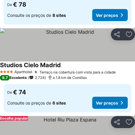
€ 78
De
Consulte os preços de
8 sites
Ver preços
Partilhar
Ad
Studios Cielo Madrid
Aparthotel
Terraço na cobertura com vista para a cidade
4 Estrelas
8,7
Excelente
2.724
a 1.8 km de Comillas
€ 74
De
Consulte os preços de
6 sites
Ver preços
Escolha popular
Partilhar
Ad