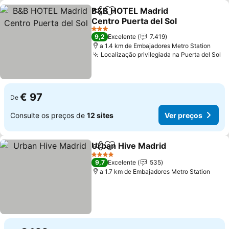
B&B HOTEL Madrid
Partilhar
Adicionar aos favoritos
Centro Puerta del Sol
Ver preços
3 Estrelas
9,2
Excelente
7.419
a 1.4 km de Embajadores Metro Station
Localização privilegiada na Puerta del Sol
Ve
€ 97
De
Consulte os preços de
12 sites
Ver preços
Urban Hive Madrid
Partilhar
Adicionar aos favoritos
Ver pre
4 Estrelas
9,7
Excelente
535
a 1.7 km de Embajadores Metro Station