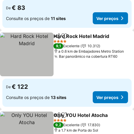
€ 83
De
Consulte os preços de
11 sites
Ver preços
Hard Rock Hotel Madrid
Partilhar
Adicionar aos favoritos
Ve
4 Estrelas
9,1
Excelente
10.312
a 0.6 km de Embajadores Metro Station
Bar panorâmico na cobertura RT60
Ver pr
€ 122
De
Consulte os preços de
13 sites
Ver preços
Only YOU Hotel Atocha
Partilhar
Adicionar aos favoritos
Ver
4 Estrelas
9,2
Excelente
17.830
a 1.7 km de Porta do Sol