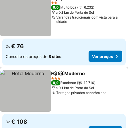
Partilhar
Adicionar aos favoritos
Ver preço
2 Estrelas
8,0
Muito boa
6.232
a 0.1 km de Porta do Sol
Varandas tradicionais com vista para a
cidade
€ 76
De
Consulte os preços de
8 sites
Ver preços
Hotel Moderno
Partilhar
Adicionar aos favoritos
Ver preços
3 Estrelas
8,9
Excelente
12.710
a 0.1 km de Porta do Sol
Terraços privados panorâmicos
Ver preço
€ 108
De