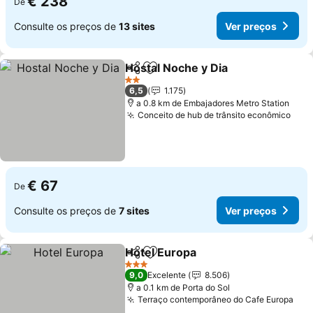
€ 238
De
Consulte os preços de
13 sites
Ver preços
Hostal Noche y Dia
Partilhar
Adicionar aos favoritos
Ver pre
2 Estrelas
6,5
1.175
a 0.8 km de Embajadores Metro Station
Conceito de hub de trânsito econômico
Ver 
€ 67
De
Consulte os preços de
7 sites
Ver preços
Hotel Europa
Partilhar
Adicionar aos favoritos
Ver preços
3 Estrelas
9,0
Excelente
8.506
a 0.1 km de Porta do Sol
Terraço contemporâneo do Cafe Europa
Ver