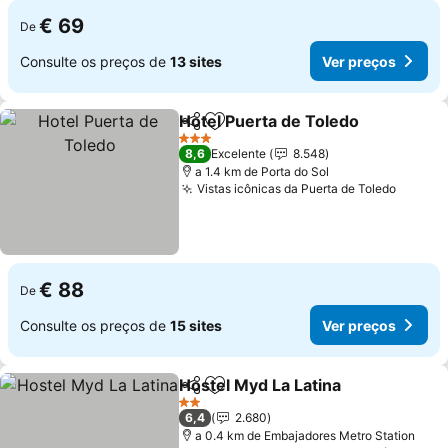
€ 69
De
Consulte os preços de
13 sites
Ver preços
Hotel Puerta de Toledo
Partilhar
Adicionar aos favoritos
Ver
3 Estrelas
8,6
Excelente
8.548
a 1.4 km de Porta do Sol
Vistas icônicas da Puerta de Toledo
Ver pr
€ 88
De
Consulte os preços de
15 sites
Ver preços
Hostel Myd La Latina
Partilhar
Adicionar aos favoritos
Ver p
2 Estrelas
6,4
2.680
a 0.4 km de Embajadores Metro Station