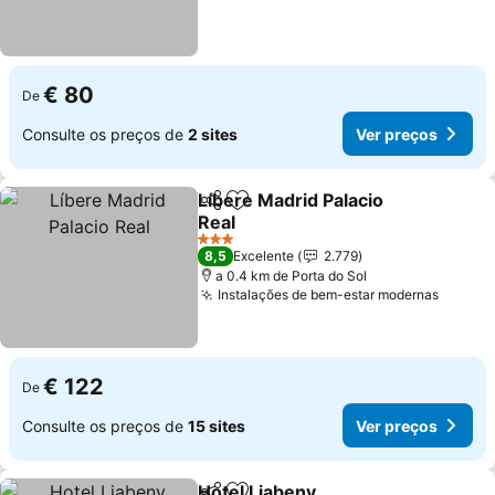
€ 80
De
Consulte os preços de
2 sites
Ver preços
Líbere Madrid Palacio
Partilhar
Adicionar aos favoritos
Real
Ver preços
3 Estrelas
8,5
Excelente
2.779
a 0.4 km de Porta do Sol
Instalações de bem-estar modernas
Ver pr
€ 122
De
Consulte os preços de
15 sites
Ver preços
Hotel Liabeny