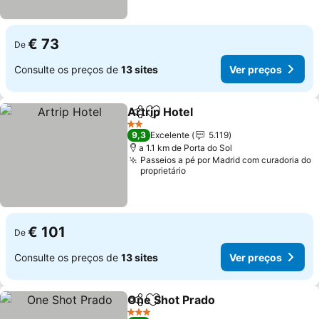
€ 73
De
Consulte os preços de
13 sites
Ver preços
Artrip Hotel
Partilhar
Adicionar aos favoritos
Ver preços
2 Estrelas
9,3
Excelente
5.119
a 1.1 km de Porta do Sol
Passeios a pé por Madrid com curadoria do
proprietário
€ 101
De
Consulte os preços de
13 sites
Ver preços
One Shot Prado
Partilhar
Adicionar aos favoritos
Ver preços
3 Estrelas