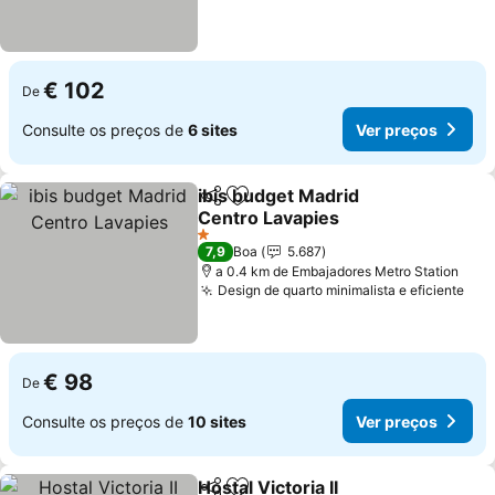
€ 102
De
Consulte os preços de
6 sites
Ver preços
ibis budget Madrid
Partilhar
Adicionar aos favoritos
Centro Lavapies
Ver preços
1 Estrelas
7,9
Boa
5.687
a 0.4 km de Embajadores Metro Station
Design de quarto minimalista e eficiente
Ver
€ 98
De
Consulte os preços de
10 sites
Ver preços
Hostal Victoria II