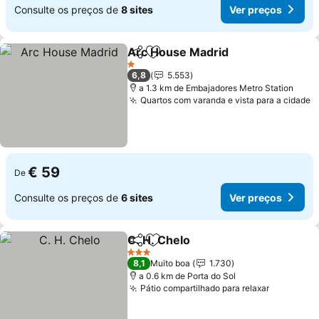
Consulte os preços de
8 sites
Ver preços
Arc House Madrid
Partilhar
Adicionar aos favoritos
Ver pre
1 Estrelas
6,8
5.553
a 1.3 km de Embajadores Metro Station
Quartos com varanda e vista para a cidade
V
€ 59
De
Consulte os preços de
6 sites
Ver preços
C. H. Chelo
Partilhar
Adicionar aos favoritos
Ver preços
3 Estrelas
8,1
Muito boa
1.730
a 0.6 km de Porta do Sol
Pátio compartilhado para relaxar
Ver preç