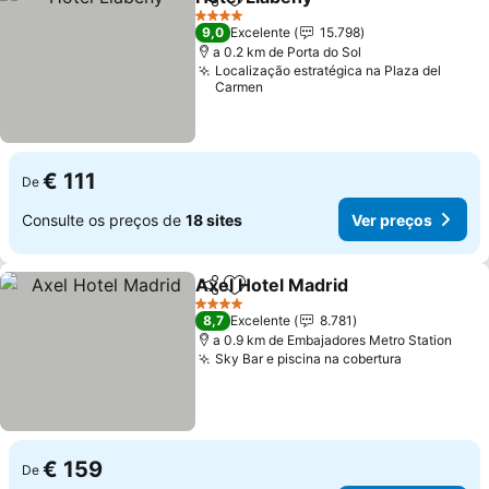
Partilhar
Adicionar aos favoritos
Ver preços
4 Estrelas
9,0
Excelente
15.798
a 0.2 km de Porta do Sol
Localização estratégica na Plaza del
Carmen
€ 111
De
Consulte os preços de
18 sites
Ver preços
Axel Hotel Madrid
Partilhar
Adicionar aos favoritos
Ver preç
4 Estrelas
8,7
Excelente
8.781
a 0.9 km de Embajadores Metro Station
Sky Bar e piscina na cobertura
Ver preço
€ 159
De