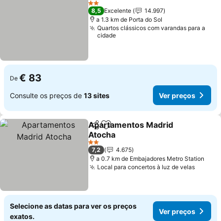
Ver preços
2 Estrelas
8,5
Excelente
14.997
a 1.3 km de Porta do Sol
Quartos clássicos com varandas para a
cidade
€ 83
De
Consulte os preços de
13 sites
Ver preços
Apartamentos Madrid
Partilhar
Adicionar aos favoritos
Atocha
Ver preços
2 Estrelas
7,2
4.675
a 0.7 km de Embajadores Metro Station
Local para concertos à luz de velas
Ver pr
Selecione as datas para ver os preços
Ver preços
exatos.