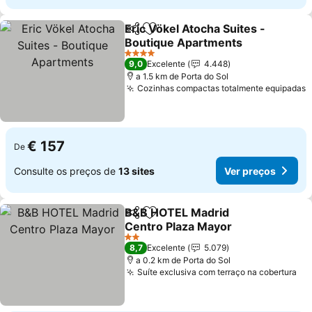
Eric Vökel Atocha Suites -
Partilhar
Adicionar aos favoritos
Boutique Apartments
Ver preços
4 Estrelas
9,0
Excelente
4.448
a 1.5 km de Porta do Sol
Cozinhas compactas totalmente equipadas
V
€ 157
De
Consulte os preços de
13 sites
Ver preços
B&B HOTEL Madrid
Partilhar
Adicionar aos favoritos
Centro Plaza Mayor
Ver preços
2 Estrelas
8,7
Excelente
5.079
a 0.2 km de Porta do Sol
Suíte exclusiva com terraço na cobertura
Ve