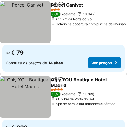
Porcel Ganivet
Partilhar
Adicionar aos favoritos
Ver preços
3 Estrelas
8,6
Excelente
10.047
a 1.1 km de Porta do Sol
Solário na cobertura com piscina de imersão
€ 79
De
Consulte os preços de
14 sites
Ver preços
Only YOU Boutique Hotel
Partilhar
Adicionar aos favoritos
Madrid
Ver preços
4 Estrelas
9,5
Excelente
11.769
a 0.9 km de Porta do Sol
Spa de bem-estar tailandês autêntico
Ver p