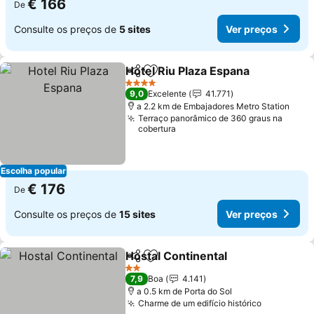
€ 166
De
Consulte os preços de
5 sites
Ver preços
Hotel Riu Plaza Espana
Partilhar
Adicionar aos favoritos
Ver
4 Estrelas
9,0
Excelente
41.771
a 2.2 km de Embajadores Metro Station
Terraço panorâmico de 360 graus na
cobertura
Escolha popular
€ 176
De
Consulte os preços de
15 sites
Ver preços
Hostal Continental
Partilhar
Adicionar aos favoritos
Ver pre
2 Estrelas
7,9
Boa
4.141
a 0.5 km de Porta do Sol
Charme de um edifício histórico
Ver preço