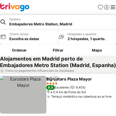
Favoritos
Iniciar
Me
Destino
Embajadores Metro Station, Madrid
Check-in/out
Hóspedes e quartos
Escolha as datas
2 hóspedes, 1 quarto.
Ordenar
Filtrar
Mapa
Alojamentos em Madrid perto de
Embajadores Metro Station (Madrid, Espanha)
Como os pagamentos influenciam os resultados
Eurostars Plaza Mayor
Partilhar
Adicionar aos favoritos
Ver
4 Estrelas
8,5
Excelente
6.405
a 0.4 km de Porta do Sol
Terraço romântico na cobertura ao ar livre
Ve