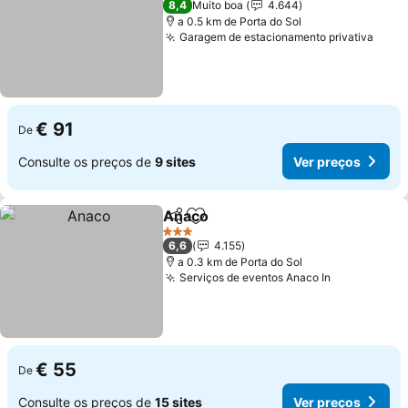
8,4
Muito boa
4.644
a 0.5 km de Porta do Sol
Garagem de estacionamento privativa
Ver 
€ 91
De
Consulte os preços de
9 sites
Ver preços
Anaco
Partilhar
Adicionar aos favoritos
Ver preços
3 Estrelas
6,6
4.155
a 0.3 km de Porta do Sol
Serviços de eventos Anaco In
Ver preços
€ 55
De
Consulte os preços de
15 sites
Ver preços