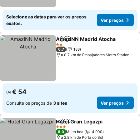
Selecione as datas para ver os preços
Ver preços
exatos.
AmazINN Madrid Atocha
Partilhar
Adicionar aos favoritos
V
2 Estrelas
6,7
188
a 0.7 km de Embajadores Metro Station
€ 54
De
Consulte os preços de
3 sites
Ver preços
Hotel Gran Legazpi
Partilhar
Adicionar aos favoritos
Ver pr
3 Estrelas
8,0
Muito boa
4.900
a 2.8 km de Porta do Sol