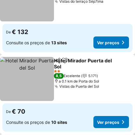
Vistas do terraço Sép7ima
Ver preços
€ 132
De
Consulte os preços de
13 sites
Ver preços
Hotel Mirador Puerta del
Partilhar
Adicionar aos favoritos
Sol
Ver preços
2 Estrelas
8,5
Excelente
5.171
a 0.1 km de Porta do Sol
Vistas da Puerta del Sol
Ver preços
€ 70
De
Consulte os preços de
10 sites
Ver preços