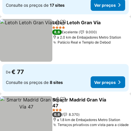
Consulte os preços de
17 sites
Ver preços
Letoh Letoh Gran Vía
Partilhar
Adicionar aos favoritos
Ver 
4 Estrelas
8,6
Excelente
9.000
a 2.0 km de Embajadores Metro Station
Palácio Real e Templo de Debod
Ver preç
€ 77
De
Consulte os preços de
8 sites
Ver preços
Smartr Madrid Gran Vía
Partilhar
Adicionar aos favoritos
47
Ver preços
3 Estrelas
6,6
8.370
a 1.8 km de Embajadores Metro Station
Terraços privativos com vista para a cidade
V