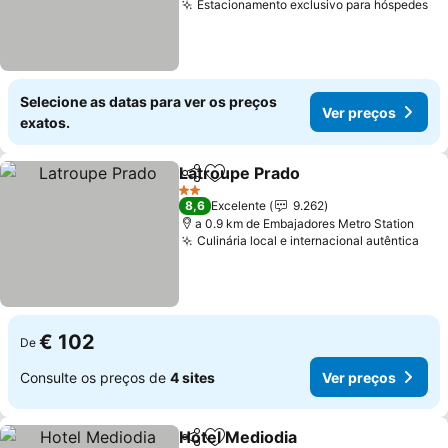
Estacionamento exclusivo para hóspedes
Ve
Selecione as datas para ver os preços
Ver preços
exatos.
Latroupe Prado
Partilhar
Adicionar aos favoritos
Ver preços
2 Estrelas
8,6
Excelente
9.262
a 0.9 km de Embajadores Metro Station
Culinária local e internacional autêntica
Ver
€ 102
De
Consulte os preços de
4 sites
Ver preços
Hotel Mediodia
Partilhar
Adicionar aos favoritos