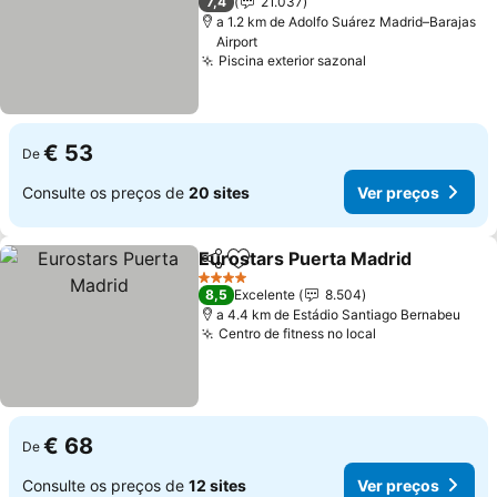
7,4
21.037
a 1.2 km de Adolfo Suárez Madrid–Barajas
Airport
Piscina exterior sazonal
Ver preços
€ 53
De
Consulte os preços de
20 sites
Ver preços
Eurostars Puerta Madrid
Partilhar
Adicionar aos favoritos
V
4 Estrelas
8,5
Excelente
8.504
a 4.4 km de Estádio Santiago Bernabeu
Centro de fitness no local
Ver preços
€ 68
De
Consulte os preços de
12 sites
Ver preços