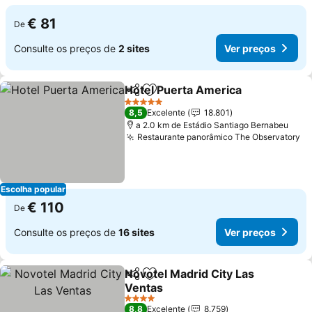
€ 81
De
Consulte os preços de
2 sites
Ver preços
Hotel Puerta America
Partilhar
Adicionar aos favoritos
Ver 
5 Estrelas
8,5
Excelente
18.801
a 2.0 km de Estádio Santiago Bernabeu
Restaurante panorâmico The Observatory
Ve
Escolha popular
€ 110
De
Consulte os preços de
16 sites
Ver preços
Novotel Madrid City Las
Partilhar
Adicionar aos favoritos
Ventas
Ver preços
4 Estrelas
8,8
Excelente
8.759