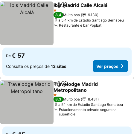
ibis Madrid Calle Alcalá
Partilhar
Adicionar aos favoritos
Ver
1 Estrelas
8,4
Muito boa
9.130
a 5.4 km de Estádio Santiago Bernabeu
Restaurante e bar PopEat
Ver preços
€ 57
De
Consulte os preços de
13 sites
Ver preços
Travelodge Madrid
Partilhar
Adicionar aos favoritos
Metropolitano
Ver preços
1 Estrelas
8,3
Muito boa
8.431
a 5.1 km de Estádio Santiago Bernabeu
Estacionamento privado seguro na
superfície