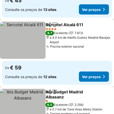
€ 45
De
Consulte os preços de
13 sites
Ver preços
Sercotel Alcalá 611
Partilhar
Adicionar aos favoritos
Ver pre
4 Estrelas
8,7
Excelente
7.972
a 4.0 km de Adolfo Suárez Madrid–Barajas
Airport
Piscina exterior sazonal
Ver preços
€ 59
De
Consulte os preços de
12 sites
Ver preços
Ibis Budget Madrid
Partilhar
Adicionar aos favoritos
Albasanz
Ver preços
1 Estrelas
8,5
Excelente
2.256
a 0.7 km de Torre Arias Metro Station
Design moderno e funcional