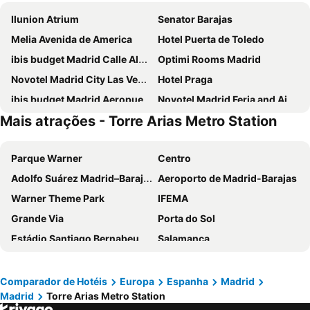
Ilunion Atrium
Senator Barajas
Melia Avenida de America
Hotel Puerta de Toledo
ibis budget Madrid Calle Alcalá
Optimi Rooms Madrid
Novotel Madrid City Las Ventas
Hotel Praga
ibis budget Madrid Aeropuerto
Novotel Madrid Feria and Airport
Mais atrações - Torre Arias Metro Station
Ilunion Suites Madrid
Ibis Styles Madrid City Las Ventas
Anaco
Inhala Hotel Garden
Parque Warner
Centro
Travelodge Madrid Metropolitano
INNSiDE by Meliá Madrid Valdebebas
Adolfo Suárez Madrid–Barajas Airport
Aeroporto de Madrid-Barajas
Hotel Europa
Hotel Riu Plaza Espana
Warner Theme Park
IFEMA
Hotel Puerta America
DWO Yuste Alcalá
Grande Via
Porta do Sol
ibis budget Madrid Vallecas
Exe Convention Plaza Madrid
Estádio Santiago Bernabeu
Salamanca
Hotel Madrid Chamartín Affiliated by Meliá
Exe Madrid Norte
Atocha
Estación Sur
Ilunion Pio XII
Hotel Mercader
Estadio Metropolitano Metro Station
Barajas
Hotel Zentral Castellana Norte
NH Madrid Ribera del Manzanares
Comparador de Hotéis
Europa
Espanha
Madrid
Madrid
Torre Arias Metro Station
Metropolitano Metro Station
Chamartín
Pestana CR7 Gran Vía Madrid
Travelodge Madrid Torrelaguna