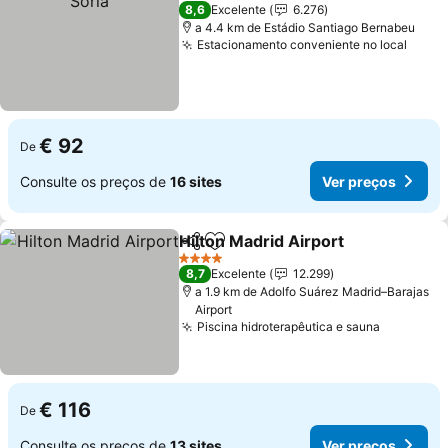
4 Estrelas
8,6
Excelente
6.276
a 4.4 km de Estádio Santiago Bernabeu
Estacionamento conveniente no local
Ver p
€ 92
De
Consulte os preços de
16 sites
Ver preços
Hilton Madrid Airport
Partilhar
Adicionar aos favoritos
Ver 
4 Estrelas
8,7
Excelente
12.299
a 1.9 km de Adolfo Suárez Madrid–Barajas
Airport
Piscina hidroterapêutica e sauna
Ver preç
€ 116
De
Consulte os preços de
13 sites
Ver preços