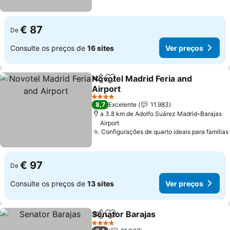
€ 87
De
Consulte os preços de
16 sites
Ver preços
Novotel Madrid Feria and
Partilhar
Adicionar aos favoritos
Airport
Ver preços
4 Estrelas
8,7
Excelente
11.983
a 3.8 km de Adolfo Suárez Madrid–Barajas
Airport
Configurações de quarto ideais para famílias
€ 97
De
Consulte os preços de
13 sites
Ver preços
Senator Barajas
Partilhar
Adicionar aos favoritos
Ver preço
4 Estrelas