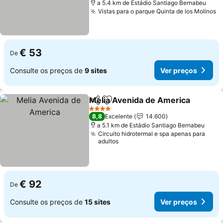
a 5.4 km de Estádio Santiago Bernabeu
Vistas para o parque Quinta de los Molinos
V
€ 53
De
Consulte os preços de
9 sites
Ver preços
Melia Avenida de America
Partilhar
Adicionar aos favoritos
4 Estrelas
8,8
Excelente
14.600
a 5.1 km de Estádio Santiago Bernabeu
Circuito hidrotermal e spa apenas para
adultos
€ 92
De
Consulte os preços de
15 sites
Ver preços