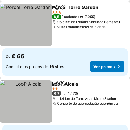
Porcel Torre Garden
Partilhar
Adicionar aos favoritos
Ver p
3 Estrelas
8,5
Excelente
7.055
a 6.5 km de Estádio Santiago Bernabeu
Vistas panorâmicas da cidade
Ver preços
€ 66
De
Consulte os preços de
16 sites
Ver preços
LooP Alcala
Partilhar
Adicionar aos favoritos
Ver preços
2 Estrelas
6,7
1.476
a 1.4 km de Torre Arias Metro Station
Conceito de acomodação econômica
Ver p