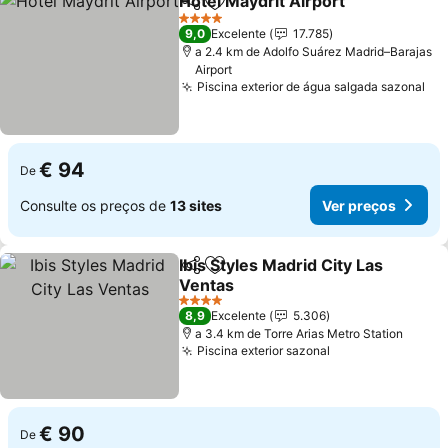
Hotel Maydrit Airport
Partilhar
Adicionar aos favoritos
Ver 
4 Estrelas
9,0
Excelente
17.785
a 2.4 km de Adolfo Suárez Madrid–Barajas
Airport
Piscina exterior de água salgada sazonal
Ve
€ 94
De
Consulte os preços de
13 sites
Ver preços
Ibis Styles Madrid City Las
Partilhar
Adicionar aos favoritos
Ventas
Ver preços
4 Estrelas
8,9
Excelente
5.306
a 3.4 km de Torre Arias Metro Station
Piscina exterior sazonal
Ver preços
€ 90
De