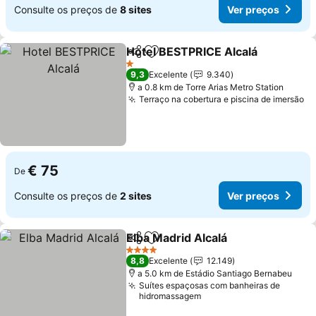
Consulte os preços de
8 sites
Ver preços
Hotel BESTPRICE Alcalá
Partilhar
Adicionar aos favoritos
Ve
1 Estrelas
9,3
Excelente
9.340
a 0.8 km de Torre Arias Metro Station
Terraço na cobertura e piscina de imersão
Ve
€ 75
De
Consulte os preços de
2 sites
Ver preços
Elba Madrid Alcalá
Partilhar
Adicionar aos favoritos
Ver pre
4 Estrelas
8,8
Excelente
12.149
a 5.0 km de Estádio Santiago Bernabeu
Suítes espaçosas com banheiras de
hidromassagem