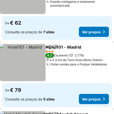
Estadia inteligente e totalmente
automatizada
€ 62
De
Consulte os preços de
7 sites
Ver preços
Hotel101 - Madrid
Partilhar
Adicionar aos favoritos
Ver preç
3 Estrelas
9,2
Excelente
3.778
a 4.3 km de Torre Arias Metro Station
Vistas verdes para o Parque Valdebebas
Ver
€ 79
De
Consulte os preços de
5 sites
Ver preços