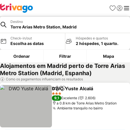
Favoritos
Iniciar
Me
Destino
Torre Arias Metro Station, Madrid
Check-in/out
Hóspedes e quartos
Escolha as datas
2 hóspedes, 1 quarto.
Ordenar
Filtrar
Mapa
Alojamentos em Madrid perto de Torre Arias
Metro Station (Madrid, Espanha)
Como os pagamentos influenciam os resultados
DWO Yuste Alcalá
Partilhar
Adicionar aos favoritos
Ver pre
3 Estrelas
9,1
Excelente
2.606
a 0.8 km de Torre Arias Metro Station
Ambiente tranquilo no bairro
Ver preços