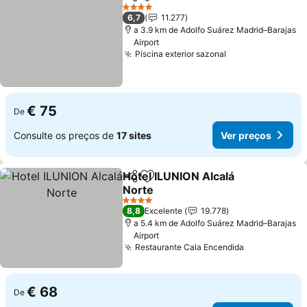
Partilhar
Adicionar aos favoritos
Ver preç
4 Estrelas
6,7
11.277
a 3.9 km de Adolfo Suárez Madrid–Barajas
Airport
Piscina exterior sazonal
Ver preços
€ 75
De
Consulte os preços de
17 sites
Ver preços
Hotel ILUNION Alcalá
Partilhar
Adicionar aos favoritos
Norte
Ver preços
4 Estrelas
8,8
Excelente
19.778
a 5.4 km de Adolfo Suárez Madrid–Barajas
Airport
Restaurante Cala Encendida
Ver preços
€ 68
De