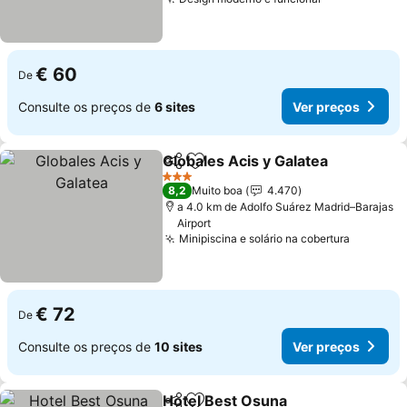
Ver preços
€ 60
De
Consulte os preços de
6 sites
Ver preços
Globales Acis y Galatea
Partilhar
Adicionar aos favoritos
Ve
3 Estrelas
8,2
Muito boa
4.470
a 4.0 km de Adolfo Suárez Madrid–Barajas
Airport
Minipiscina e solário na cobertura
Ver pre
€ 72
De
Consulte os preços de
10 sites
Ver preços
Hotel Best Osuna