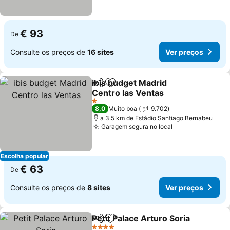
€ 93
De
Consulte os preços de
16 sites
Ver preços
ibis budget Madrid
Partilhar
Adicionar aos favoritos
Centro las Ventas
Ver preços
1 Estrelas
8,0
Muito boa
9.702
a 3.5 km de Estádio Santiago Bernabeu
Garagem segura no local
Ver preços
Escolha popular
€ 63
De
Consulte os preços de
8 sites
Ver preços
Petit Palace Arturo Soria
Partilhar
Adicionar aos favoritos
V