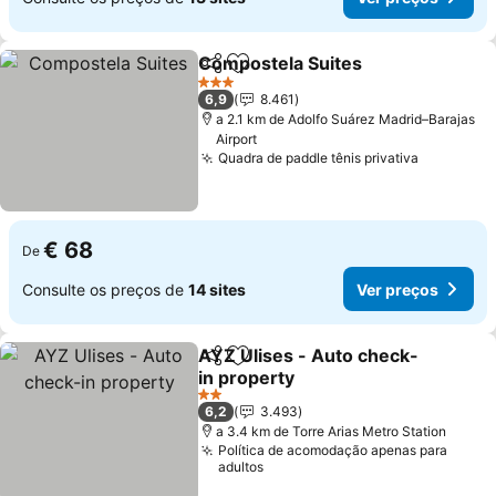
Compostela Suites
Partilhar
Adicionar aos favoritos
Ver pre
3 Estrelas
6,9
8.461
a 2.1 km de Adolfo Suárez Madrid–Barajas
Airport
Quadra de paddle tênis privativa
Ver preç
€ 68
De
Consulte os preços de
14 sites
Ver preços
AYZ Ulises - Auto check-
Partilhar
Adicionar aos favoritos
in property
Ver preços
2 Estrelas
6,2
3.493
a 3.4 km de Torre Arias Metro Station
Política de acomodação apenas para
adultos