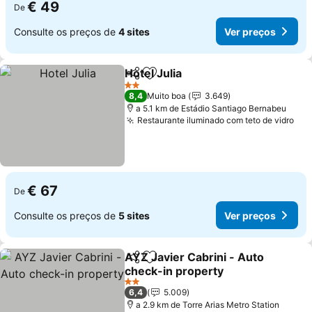
€ 49
De
Consulte os preços de
4 sites
Ver preços
Hotel Julia
Partilhar
Adicionar aos favoritos
Ver preços
2 Estrelas
8,4
Muito boa
3.649
a 5.1 km de Estádio Santiago Bernabeu
Restaurante iluminado com teto de vidro
Ver
€ 67
De
Consulte os preços de
5 sites
Ver preços
AYZ Javier Cabrini - Auto
Partilhar
Adicionar aos favoritos
check-in property
Ver preços
2 Estrelas
6,4
5.009
a 2.9 km de Torre Arias Metro Station