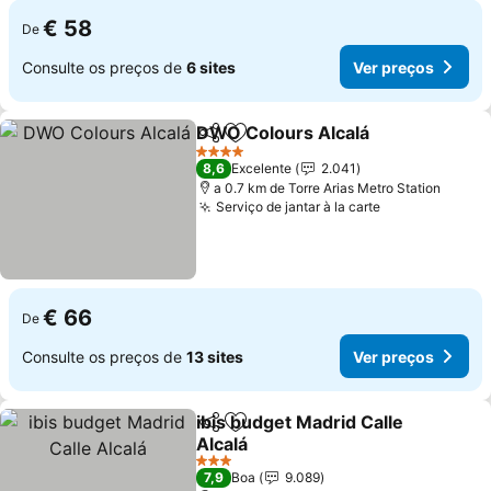
€ 58
De
Consulte os preços de
6 sites
Ver preços
DWO Colours Alcalá
Partilhar
Adicionar aos favoritos
Ver p
4 Estrelas
8,6
Excelente
2.041
a 0.7 km de Torre Arias Metro Station
Serviço de jantar à la carte
Ver preços
€ 66
De
Consulte os preços de
13 sites
Ver preços
ibis budget Madrid Calle
Partilhar
Adicionar aos favoritos
Alcalá
Ver preços
3 Estrelas
7,9
Boa
9.089