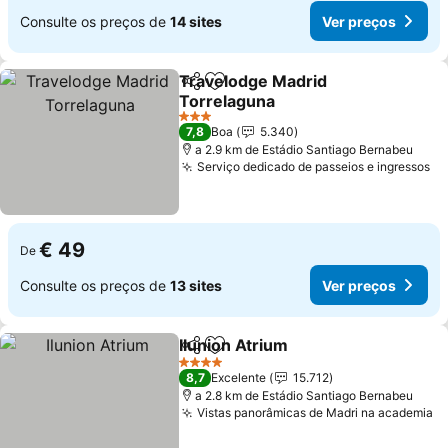
Consulte os preços de
14 sites
Ver preços
Travelodge Madrid
Partilhar
Adicionar aos favoritos
Torrelaguna
Ver preços
3 Estrelas
7,8
Boa
5.340
a 2.9 km de Estádio Santiago Bernabeu
Serviço dedicado de passeios e ingressos
Ve
€ 49
De
Consulte os preços de
13 sites
Ver preços
Ilunion Atrium
Partilhar
Adicionar aos favoritos
Ver preços
4 Estrelas
8,7
Excelente
15.712
a 2.8 km de Estádio Santiago Bernabeu
Vistas panorâmicas de Madri na academia
V