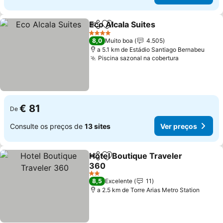
Eco Alcala Suites
Partilhar
Adicionar aos favoritos
Ver preç
4 Estrelas
8,0
Muito boa
4.505
a 5.1 km de Estádio Santiago Bernabeu
Piscina sazonal na cobertura
Ver preços
€ 81
De
Consulte os preços de
13 sites
Ver preços
Hotel Boutique Traveler
Partilhar
Adicionar aos favoritos
360
Ver preços
2 Estrelas
8,5
Excelente
11
a 2.5 km de Torre Arias Metro Station