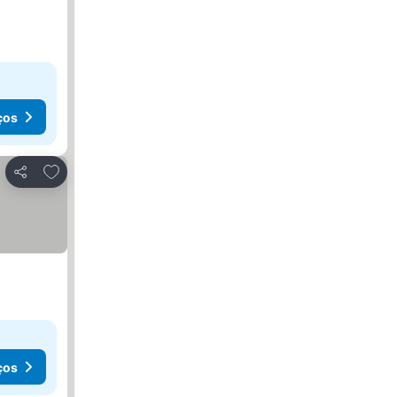
ços
Adicionar aos favoritos
Partilhar
ços