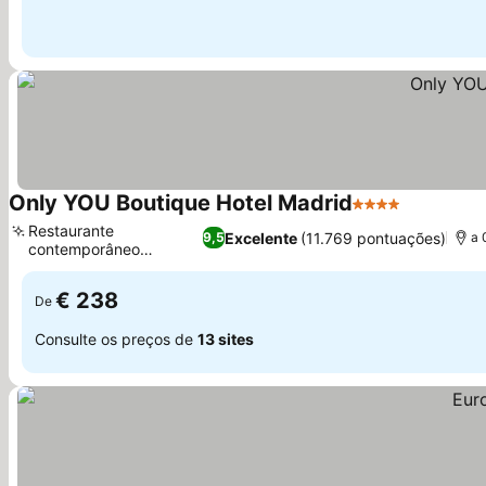
Only YOU Boutique Hotel Madrid
4 Estrelas
Ver preço
Restaurante
Excelente
(11.769 pontuações)
9,5
a 
contemporâneo
Ver preços
impressionante
€ 238
De
Consulte os preços de
13 sites