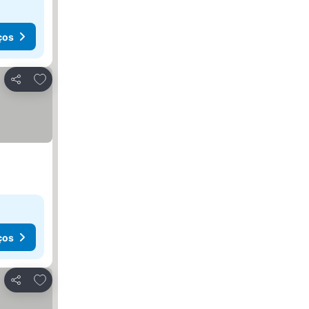
ços
Adicionar aos favoritos
Partilhar
ços
Adicionar aos favoritos
Partilhar