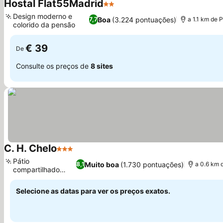
Hostal Flat55Madrid
2 Estrelas
Ver preços
Design moderno e
Boa
(3.224 pontuações)
7,7
a 1.1 km de P
colorido da pensão
Ver preços
€ 39
De
Consulte os preços de
8 sites
C. H. Chelo
3 Estrelas
Ver preços
Pátio
Muito boa
(1.730 pontuações)
8,1
a 0.6 km 
compartilhado
Ver preços
para relaxar
Selecione as datas para ver os preços exatos.