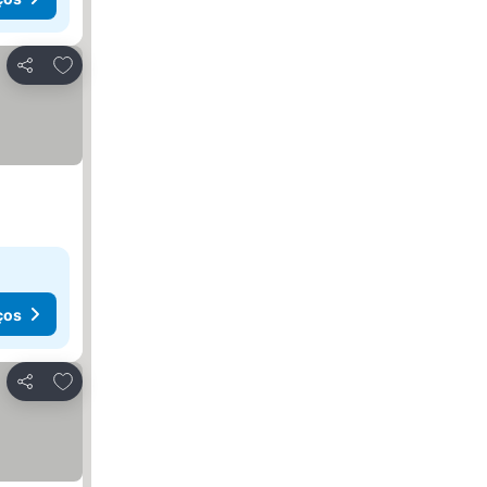
Adicionar aos favoritos
Partilhar
ços
Adicionar aos favoritos
Partilhar