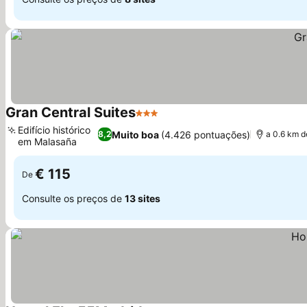
Gran Central Suites
3 Estrelas
Ver preços
Edifício histórico
Muito boa
(4.426 pontuações)
8,2
a 0.6 km d
em Malasaña
Ver preços
€ 115
De
Consulte os preços de
13 sites