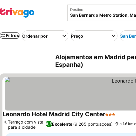
Destino
Filtros
Ordenar por
Preço
San Ber
Alojamentos em Madrid per
Espanha)
Leonardo Hotel Madrid City Center
3 Estrelas
Ver pre
Terraço com vista
Excelente
(9.265 pontuações)
8,5
a 1.6 km 
para a cidade
Ver preços