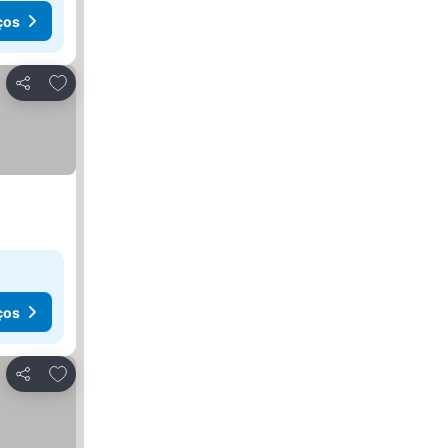
ços
Adicionar aos favoritos
Partilhar
ços
Adicionar aos favoritos
Partilhar