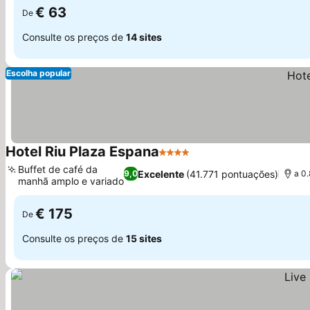
€ 63
De
Consulte os preços de
14 sites
Escolha popular
Hotel Riu Plaza Espana
4 Estrelas
Ver preços
Buffet de café da
Excelente
(41.771 pontuações)
9,0
a 0
manhã amplo e variado
Ver preços
€ 175
De
Consulte os preços de
15 sites