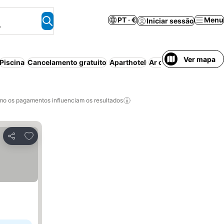
PT · €
Menu
Iniciar sessão
.
Ver mapa
Piscina
Cancelamento gratuito
Aparthotel
Ar condicionado
Est
o os pagamentos influenciam os resultados
Adicionar aos favoritos
Partilhar