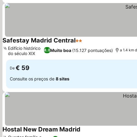
Safestay Madrid Central
2 Estrelas
Ver preços
Edifício histórico
Muito boa
(15.127 pontuações)
8,0
a 1.4 km d
do século XIX
Ver preços
€ 59
De
Consulte os preços de
8 sites
Hostal New Dream Madrid
Ver preços