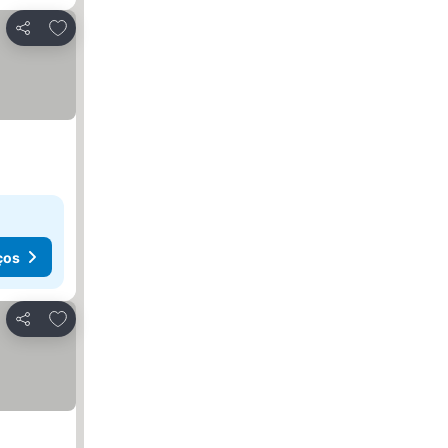
Adicionar aos favoritos
Partilhar
ços
Adicionar aos favoritos
Partilhar