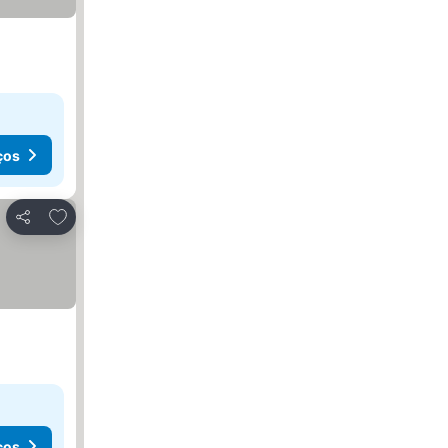
ços
Adicionar aos favoritos
Partilhar
ços