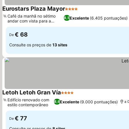
Eurostars Plaza Mayor
4 Estrelas
Ver preços
Café da manhã no sétimo
Excelente
(6.405 pontuações)
8,5
andar com vista para a
Ver preços
cidade
€ 68
De
Consulte os preços de
13 sites
Letoh Letoh Gran Vía
4 Estrelas
Ver preços
Edifício renovado com
Excelente
(9.000 pontuações)
8,6
a 
estilo contemporâneo
Ver preços
€ 77
De
Consulte os preços de
8 sites