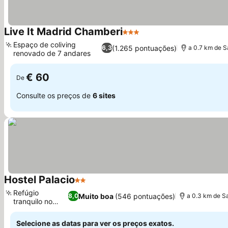
Live It Madrid Chamberi
3 Estrelas
Ver preços
Espaço de coliving
(1.265 pontuações)
6,3
a 0.7 km de S
renovado de 7 andares
Ver preços
€ 60
De
Consulte os preços de
6 sites
Hostel Palacio
2 Estrelas
Ver preços
Refúgio
Muito boa
(546 pontuações)
8,0
a 0.3 km de S
tranquilo no
Ver preços
jardim
Selecione as datas para ver os preços exatos.