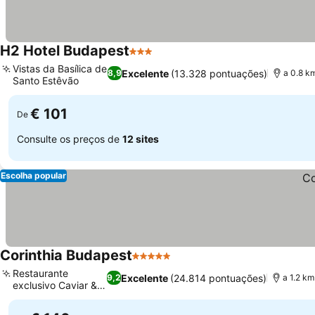
H2 Hotel Budapest
3 Estrelas
Vistas da Basílica de
Excelente
(13.328 pontuações)
8,9
a 0.8 k
Santo Estêvão
€ 101
De
Consulte os preços de
12 sites
Escolha popular
Corinthia Budapest
5 Estrelas
Restaurante
Excelente
(24.814 pontuações)
9,2
a 1.2 km
exclusivo Caviar &
Bull