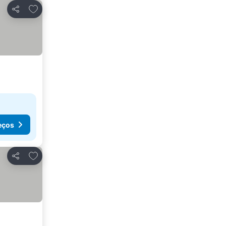
Adicionar aos favoritos
Partilhar
eços
Adicionar aos favoritos
Partilhar