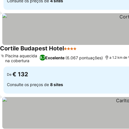
Consulte os preços de
4 sites
Cortile Budapest Hotel
4 Estrelas
Piscina aquecida
Excelente
(6.067 pontuações)
9,7
a 1.2 km de 
na cobertura
€ 132
De
Consulte os preços de
8 sites