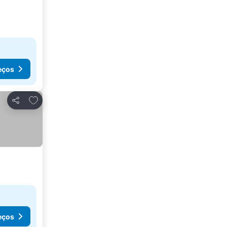
eços
Adicionar aos favoritos
Partilhar
eços