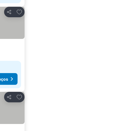
Adicionar aos favoritos
Partilhar
eços
Adicionar aos favoritos
Partilhar