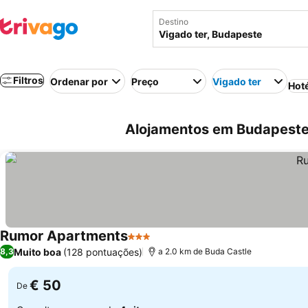
Destino
Filtros
Ordenar por
Preço
Vigado ter
Hot
Alojamentos em Budapeste 
Rumor Apartments
3 Estrelas
Muito boa
(128 pontuações)
8,3
a 2.0 km de Buda Castle
€ 50
De