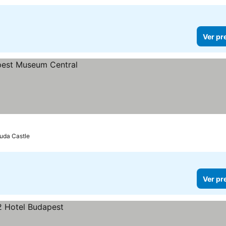
Ver pr
Buda Castle
Ver pr