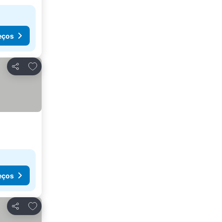
eços
Adicionar aos favoritos
Partilhar
eços
Adicionar aos favoritos
Partilhar