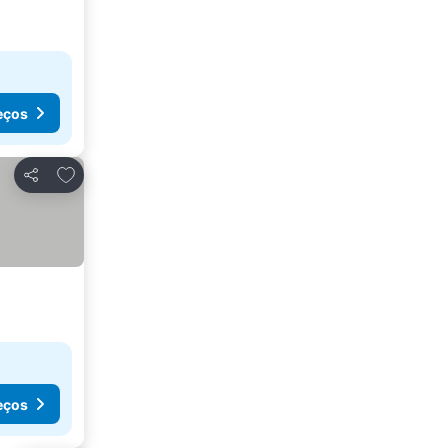
eços
Adicionar aos favoritos
Partilhar
eços