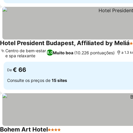
Hotel President Budapest, Affiliated by Meliá
4
Centro de bem-estar
Muito boa
(10.226 pontuações)
8,0
a 1.3 
e spa relaxante
€ 66
De
Consulte os preços de
15 sites
Bohem Art Hotel
4 Estrelas