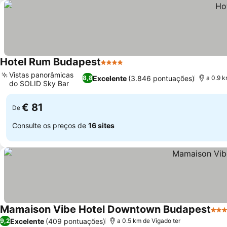
Hotel Rum Budapest
4 Estrelas
Vistas panorâmicas
Excelente
(3.846 pontuações)
8,8
a 0.9 k
do SOLID Sky Bar
€ 81
De
Consulte os preços de
16 sites
Mamaison Vibe Hotel Downtown Budapest
4 Es
Excelente
(409 pontuações)
9,2
a 0.5 km de Vigado ter