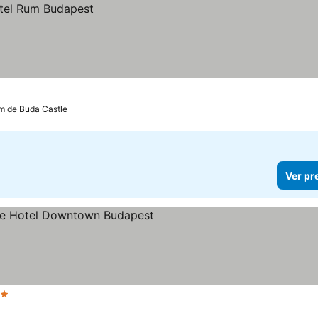
m de Buda Castle
Ver pr
trelas