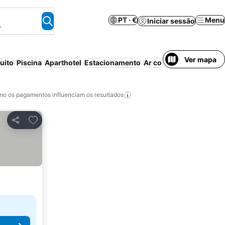
PT · €
Menu
Iniciar sessão
.
Ver mapa
uito
Piscina
Aparthotel
Estacionamento
Ar condicionado
Wi-fi
o os pagamentos influenciam os resultados
Adicionar aos favoritos
Partilhar