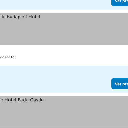
Ver pr
Vigado ter
Ver pr