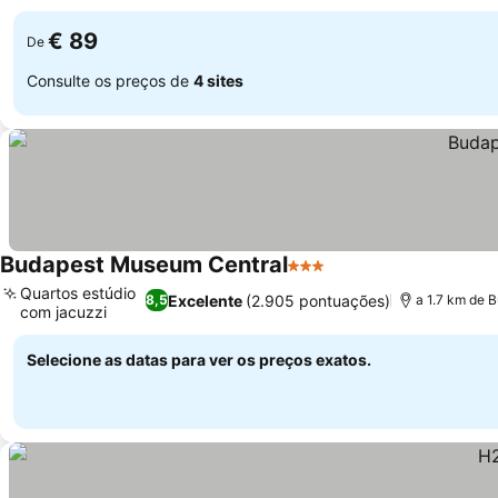
€ 89
De
Consulte os preços de
4 sites
Budapest Museum Central
3 Estrelas
Quartos estúdio
Excelente
(2.905 pontuações)
8,5
a 1.7 km de 
com jacuzzi
Selecione as datas para ver os preços exatos.