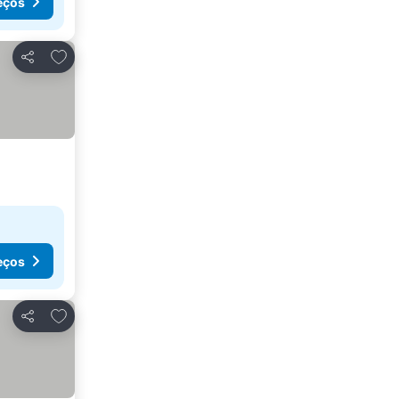
eços
Adicionar aos favoritos
Partilhar
eços
Adicionar aos favoritos
Partilhar