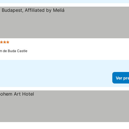
 Estrelas
km de Buda Castle
Ver pr