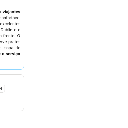
 a
viajantes
confortável
excelentes
Dublin e o
 frente. O
erve pratos
el sopa de
e o serviço
xperiência
sponibiliza
étricos
na
,4