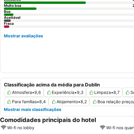
Muito boa
Boa
Aceitável
Fraca
Mostrar avaliações
Classificação acima da média para Dublin
Atmosfera
•
9,6
Experiência
•
9,3
Limpeza
•
8,7
S
Para famílias
•
8,4
Alojamento
•
8,2
Boa relação preço
Mostrar mais classificações
Comodidades principais do hotel
Wi-fi no lobby
Wi-fi nos quar