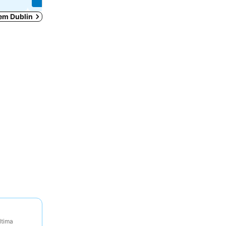
 em Dublin
ltima