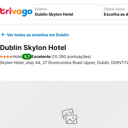
Destino
Check-in/out
Escolha as 
Ver todas as estadias em Dublin
Dublin Skylon Hotel
Hotel
Excelente
(
10.390 pontuações
)
8,7
4 Estrelas
Skylon Hotel, stop 44, 27 Drumcondra Road Upper, Dublin, D09V1Y2,