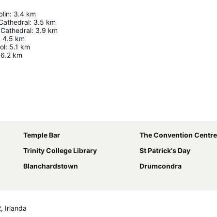
lin
:
3.4
km
Cathedral
:
3.5
km
s Cathedral
:
3.9
km
:
4.5
km
ol
:
5.1
km
6.2
km
Ampliar mapa
Temple Bar
The Convention Centre
Trinity College Library
St Patrick's Day
Blanchardstown
Drumcondra
 Irlanda