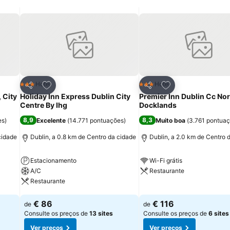
itos
Adicionar aos favoritos
Adicionar aos fav
Hotel
Hotel
3 Estrelas
3 Estrelas
Partilhar
Partilhar
 City
Holiday Inn Express Dublin City
Premier Inn Dublin Cc Nor
Centre By Ihg
Docklands
8,9
8,3
es
)
Excelente
(
14.771 pontuações
)
Muito boa
(
3.761 pontua
cidade
Dublin, a 0.8 km de Centro da cidade
Dublin, a 2.0 km de Centro 
Estacionamento
Wi-Fi grátis
A/C
Restaurante
Restaurante
Ver preços
Ver preços
€ 86
€ 116
de
de
Consulte os preços de
13 sites
Consulte os preços de
6 sites
Ver preços
Ver preços