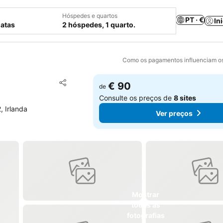
Hóspedes e quartos
PT · €
In
datas
2 hóspedes, 1 quarto.
Como os pagamentos influenciam os
Adicionar aos favoritos
€ 90
de
Partilhar
Consulte os preços de
8 sites
 Irlanda
Ver preços