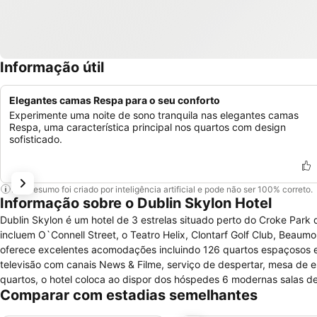
Informação útil
Elegantes camas Respa para o seu conforto
Experimente uma noite de sono tranquila nas elegantes camas
Respa, uma característica principal nos quartos com design
sofisticado.
Este resumo foi criado por inteligência artificial e pode não ser 100% correto.
Informação sobre o Dublin Skylon Hotel
Dublin Skylon é um hotel de 3 estrelas situado perto do Croke Park d
incluem O`Connell Street, o Teatro Helix, Clontarf Golf Club, Beaumo
oferece excelentes acomodações incluindo 126 quartos espaçosos e
televisão com canais News & Filme, serviço de despertar, mesa de escr
quartos, o hotel coloca ao dispor dos hóspedes 6 modernas salas de
Comparar com estadias semelhantes
para desfrutar de uma refeição ligeira de negócios ou simplesment
restaurante com ambiente relaxante e agradável aberto para almoço 