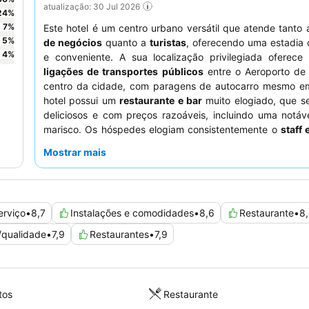
atualização: 30 Jul 2026
24
%
7
%
Este hotel é um centro urbano versátil que atende tanto
5
%
de negócios
quanto a
turistas
, oferecendo uma estadia 
4
%
e conveniente. A sua localização privilegiada oferece 
ligações de transportes públicos
entre o Aeroporto de 
centro da cidade, com paragens de autocarro mesmo em
hotel possui um
restaurante e bar
muito elogiado, que s
deliciosos e com preços razoáveis, incluindo uma notáv
marisco. Os hóspedes elogiam consistentemente o
staff 
pela sua simpatia e profissionalismo, garantindo uma e
Mostrar mais
agradável. Para quem tem veículos elétricos, o hotel di
convenientes
estações de carregamento de veículos el
área de estacionamento.
erviço
•
8,7
Instalações e comodidades
•
8,6
Restaurante
•
8
/qualidade
•
7,9
Restaurantes
•
7,9
tos
Restaurante