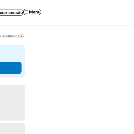
Menu
iciar sessão
 resultados