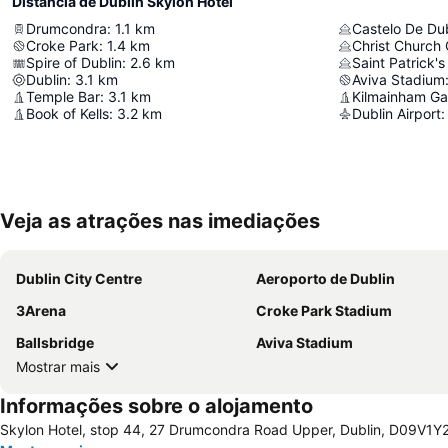
Distância de Dublin Skylon Hotel
Drumcondra
:
1.1
km
Castelo De Dub
Croke Park
:
1.4
km
Christ Church 
Spire of Dublin
:
2.6
km
Saint Patrick'
Dublin
:
3.1
km
Aviva Stadium
Temple Bar
:
3.1
km
Kilmainham Ga
Book of Kells
:
3.2
km
Dublin Airport
:
Veja as atrações nas imediações
Dublin City Centre
Aeroporto de Dublin
3Arena
Croke Park Stadium
Ballsbridge
Aviva Stadium
Mostrar mais
Informações sobre o alojamento
Skylon Hotel, stop 44, 27 Drumcondra Road Upper, Dublin, D09V1Y2,