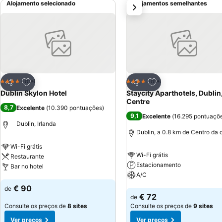
Alojamento selecionado
Alojamentos semelhantes
próximo
Adicionar aos favoritos
Adicionar aos favor
Hotel
Hotel
4 Estrelas
4 Estrelas
Partilhar
Partilhar
Dublin Skylon Hotel
Staycity Aparthotels, Dublin,
Centre
8,7
Excelente
(
10.390 pontuações
)
9,1
Excelente
(
16.295 pontuaçõ
Dublin, Irlanda
Dublin, a 0.8 km de Centro da 
Wi-Fi grátis
Wi-Fi grátis
Restaurante
Estacionamento
Bar no hotel
A/C
Ver preços
€ 90
de
Ver preços
€ 72
de
Consulte os preços de
8 sites
Consulte os preços de
9 sites
Ver preços
Ver preços