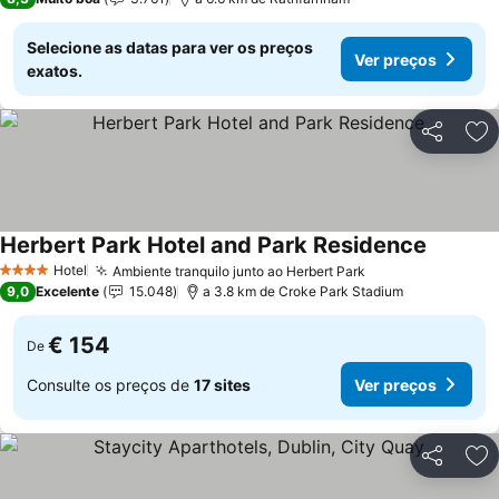
Selecione as datas para ver os preços
Ver preços
exatos.
Partilhar
Ad
Herbert Park Hotel and Park Residence
Ver preç
Hotel
Ambiente tranquilo junto ao Herbert Park
Ver preços
4 Estrelas
9,0
Excelente
15.048
a 3.8 km de Croke Park Stadium
€ 154
De
Consulte os preços de
17 sites
Ver preços
Partilhar
Ad