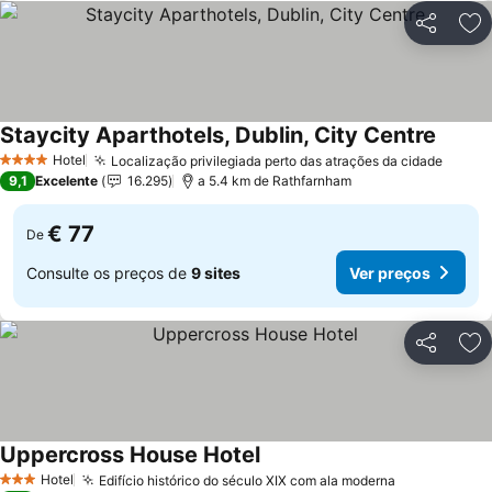
Partilhar
Ad
Staycity Aparthotels, Dublin, City Centre
Ver pr
Hotel
Localização privilegiada perto das atrações da cidade
Ver p
4 Estrelas
9,1
Excelente
16.295
a 5.4 km de Rathfarnham
€ 77
De
Consulte os preços de
9 sites
Ver preços
Partilhar
Ad
Uppercross House Hotel
Ver preços
Hotel
Edifício histórico do século XIX com ala moderna
Ver preços
3 Estrelas