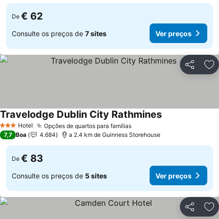
€ 62
De
Consulte os preços de
7 sites
Ver preços
Partilhar
Ad
Travelodge Dublin City Rathmines
Ver preços
Hotel
Opções de quartos para famílias
Ver preços
3 Estrelas
7,7
Boa
4.684
a 2.4 km de Guinness Storehouse
€ 83
De
Consulte os preços de
5 sites
Ver preços
Partilhar
Ad