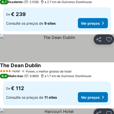
8,7
Excelente
2.056
a 2.7 km de Guinness Storehouse
€ 239
De
Consulte os preços de
9 sites
Ver preços
Partilhar
Ad
The Dean Dublin
Ver preços
Hotel
Power, o melhor ginásio de hotel
Ver preços
4 Estrelas
8,0
Muito boa
6.869
a 1.7 km de Guinness Storehouse
€ 112
De
Consulte os preços de
11 sites
Ver preços