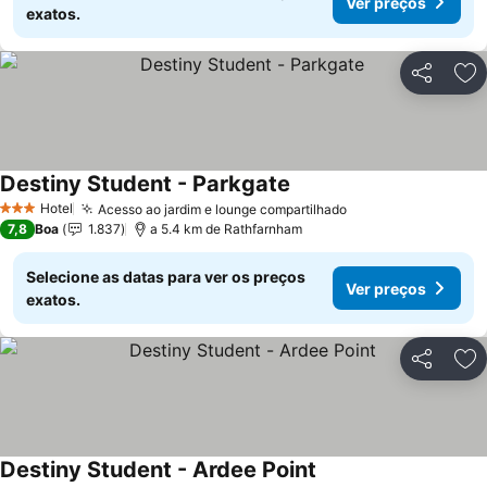
Ver preços
exatos.
Partilhar
Ad
Destiny Student - Parkgate
Ver preços
Hotel
Acesso ao jardim e lounge compartilhado
Ver preços
3 Estrelas
7,8
Boa
1.837
a 5.4 km de Rathfarnham
Selecione as datas para ver os preços
Ver preços
exatos.
Partilhar
Ad
Destiny Student - Ardee Point
Ver preços