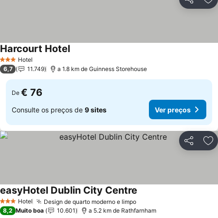
Partilhar
Ad
Harcourt Hotel
Ver preços
Hotel
3 Estrelas
6,7
11.749
a 1.8 km de Guinness Storehouse
€ 76
De
Consulte os preços de
9 sites
Ver preços
Partilhar
Ad
easyHotel Dublin City Centre
Ver preços
Hotel
Design de quarto moderno e limpo
Ver preços
3 Estrelas
8,2
Muito boa
10.601
a 5.2 km de Rathfarnham