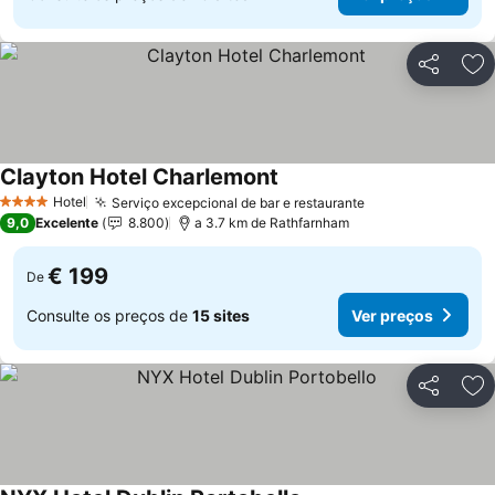
Partilhar
Ad
Clayton Hotel Charlemont
Ver preços
Hotel
Serviço excepcional de bar e restaurante
Ver preços
4 Estrelas
9,0
Excelente
8.800
a 3.7 km de Rathfarnham
€ 199
De
Consulte os preços de
15 sites
Ver preços
Partilhar
Ad