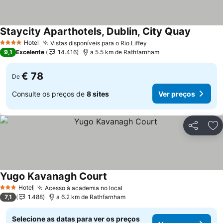
Staycity Aparthotels, Dublin, City Quay
Ver preç
Hotel
Vistas disponíveis para o Rio Liffey
Ver preços
4 Estrelas
9,1
Excelente
14.416
a 5.5 km de Rathfarnham
€ 78
De
Consulte os preços de
8 sites
Ver preços
Partilhar
Ad
Yugo Kavanagh Court
Ver preços
Hotel
Acesso à academia no local
Ver preços
3 Estrelas
7,1
1.488
a 6.2 km de Rathfarnham
Selecione as datas para ver os preços