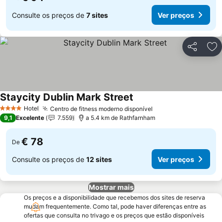
Consulte os preços de
7 sites
Ver preços
Partilhar
Ad
Staycity Dublin Mark Street
Ver preços
Hotel
Centro de fitness moderno disponível
Ver preços
4 Estrelas
9,1
Excelente
7.559
a 5.4 km de Rathfarnham
€ 78
De
Consulte os preços de
12 sites
Ver preços
Mostrar mais
Os preços e a disponibilidade que recebemos dos sites de reserva
mudam frequentemente. Como tal, pode haver diferenças entre as
ofertas que consulta no trivago e os preços que estão disponíveis