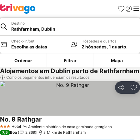
Favoritos
Iniciar
Me
Destino
Rathfarnham, Dublin
Check-in/out
Hóspedes e quartos
Escolha as datas
2 hóspedes, 1 quarto.
Ordenar
Filtrar
Mapa
Alojamentos em Dublin perto de Rathfarnham
Como os pagamentos influenciam os resultados
Partilhar
Ad
No. 9 Rathgar
Ver preços
Hotel
Ambiente histórico de casa geminada georgiana
Ver preços
3 Estrelas
7,5
Boa
2.869
a 1.1 km de Rathfarnham