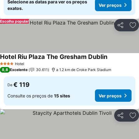
Selecione as datas para ver os preços
Ver preços
exatos.
Escolha popular
Partilhar
Ad
Hotel Riu Plaza The Gresham Dublin
Ver preços
Hotel
4 Estrelas
8,8
Excelente
30.611
a 1.2 km de Croke Park Stadium
€ 119
De
Consulte os preços de
15 sites
Ver preços
Partilhar
Ad