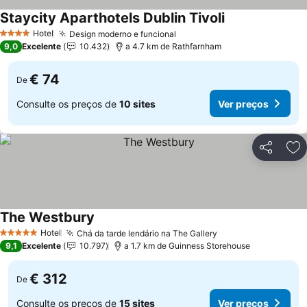
Staycity Aparthotels Dublin Tivoli
Ver preços
Hotel
Design moderno e funcional
Ver preços
4 Estrelas
9,0
Excelente
10.432
a 4.7 km de Rathfarnham
€ 74
De
Consulte os preços de
10 sites
Ver preços
Partilhar
Ad
The Westbury
Ver preços
Hotel
Chá da tarde lendário na The Gallery
Ver preços
5 Estrelas
9,1
Excelente
10.797
a 1.7 km de Guinness Storehouse
€ 312
De
Consulte os preços de
15 sites
Ver preços