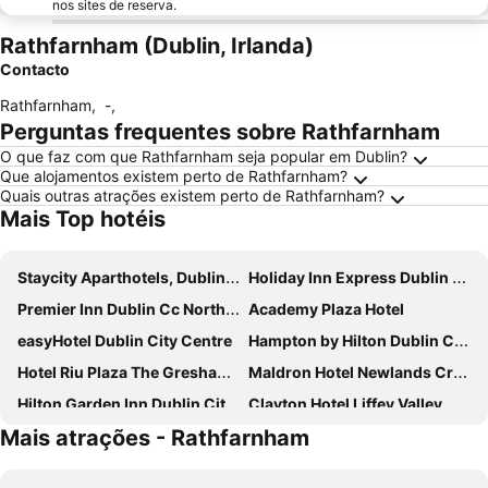
nos sites de reserva.
Rathfarnham (Dublin, Irlanda)
Contacto
Rathfarnham
,
-
,
Perguntas frequentes sobre Rathfarnham
O que faz com que Rathfarnham seja popular em Dublin?
Que alojamentos existem perto de Rathfarnham?
Quais outras atrações existem perto de Rathfarnham?
Mais Top hotéis
Staycity Aparthotels, Dublin, City Centre
Holiday Inn Express Dublin City Centre By Ihg
Premier Inn Dublin Cc North Docklands
Academy Plaza Hotel
easyHotel Dublin City Centre
Hampton by Hilton Dublin City Centre
Hotel Riu Plaza The Gresham Dublin
Maldron Hotel Newlands Cross
Hilton Garden Inn Dublin City Centre
Clayton Hotel Liffey Valley
Mais atrações - Rathfarnham
Point A Hotel Dublin Parnell Street
Staycity Aparthotels, Dublin, City Quay
Leonardo Hotel Dublin Parnell Street
Dublin Skylon Hotel