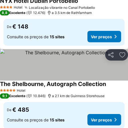
NYX Hotel Dublin Portobello
Ver preços
Hotel
Localização vibrante no Canal Portobello
Ver preços
4 Estrelas
8,8
Excelente
12.476
a 3.5 km de Rathfarnham
€ 148
De
Consulte os preços de
15 sites
Ver preços
Partilhar
Ad
The Shelbourne, Autograph Collection
Ver preço
Hotel
5 Estrelas
9,1
Excelente
10.846
a 2.1 km de Guinness Storehouse
€ 485
De
Consulte os preços de
15 sites
Ver preços