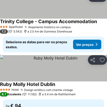
Trinity College - Campus Accommodation
Ver p
Aparthotel
Alojamento histórico no campus
Ver preços
3 Estrelas
7,2
5.542
a 2.0 km de Guinness Storehouse
Selecione as datas para ver os preços
Ver preços
exatos.
Partilhar
Ad
Ruby Molly Hotel Dublin
Ver preços
Hotel
Design eclético com charme vintage
Ver preços
4 Estrelas
8,7
Excelente
11.182
a 5.4 km de Rathfarnham
€ 94
De