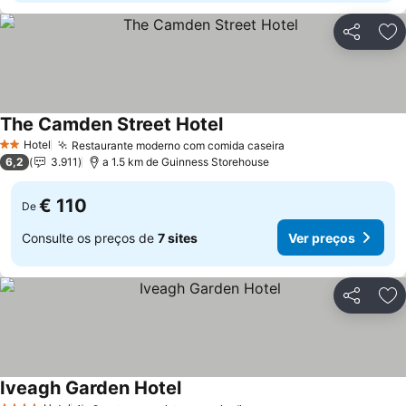
Partilhar
Ad
The Camden Street Hotel
Ver preços
Hotel
Restaurante moderno com comida caseira
Ver preços
2 Estrelas
6,2
3.911
a 1.5 km de Guinness Storehouse
€ 110
De
Consulte os preços de
7 sites
Ver preços
Partilhar
Ad
Iveagh Garden Hotel
Ver preços