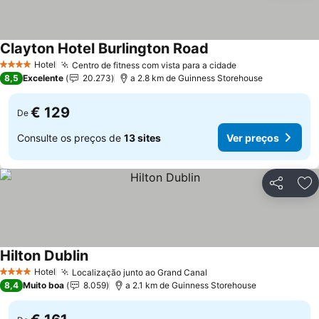
Clayton Hotel Burlington Road
Ver preços
Hotel
Centro de fitness com vista para a cidade
Ver preços
4 Estrelas
8,5
Excelente
20.273
a 2.8 km de Guinness Storehouse
€ 129
De
Consulte os preços de
13 sites
Ver preços
Partilhar
Ad
Hilton Dublin
Ver preços
Hotel
Localização junto ao Grand Canal
Ver preços
4 Estrelas
8,4
Muito boa
8.059
a 2.1 km de Guinness Storehouse