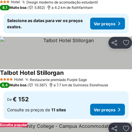
Hotel
Design moderno de acomodação estudantil
Ver preços
3 Estrelas
8,1
Muito boa
5.852
a 4.2 km de Rathfarnham
Selecione as datas para ver os preços
Ver preços
exatos.
Partilhar
Ad
Talbot Hotel Stillorgan
Ver preços
Hotel
Restaurante premiado Purple Sage
Ver preços
4 Estrelas
8,4
Muito boa
10.567
a 7.7 km de Guinness Storehouse
€ 152
De
Consulte os preços de
11 sites
Ver preços
Escolha popular
Partilhar
Ad