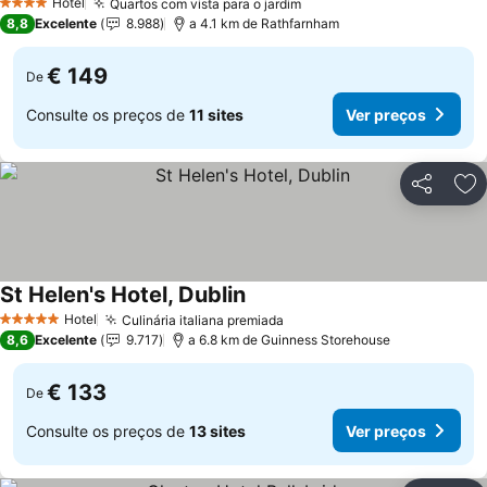
Hotel
Quartos com vista para o jardim
Ver preços
4 Estrelas
8,8
Excelente
8.988
a 4.1 km de Rathfarnham
€ 149
De
Consulte os preços de
11 sites
Ver preços
Partilhar
Ad
St Helen's Hotel, Dublin
Ver preços
Hotel
Culinária italiana premiada
Ver preços
5 Estrelas
8,6
Excelente
9.717
a 6.8 km de Guinness Storehouse
€ 133
De
Consulte os preços de
13 sites
Ver preços