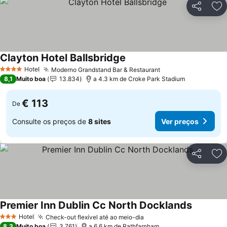
Partilhar
Ad
Clayton Hotel Ballsbridge
Ver preços
Hotel
Moderno Grandstand Bar & Restaurant
Ver preços
4 Estrelas
8,1
Muito boa
13.834
a 4.3 km de Croke Park Stadium
€ 113
De
Consulte os preços de
8 sites
Ver preços
Partilhar
Ad
Premier Inn Dublin Cc North Docklands
Ver preç
Hotel
Check-out flexível até ao meio-dia
Ver preços
3 Estrelas
8,3
Muito boa
3.761
a 6.6 km de Rathfarnham