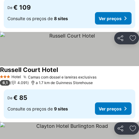
€ 109
De
Consulte os preços de
8 sites
Ver preços
Partilhar
Ad
Russell Court Hotel
Ver preços
Hotel
Camas com dossel e lareiras exclusivas
Ver preços
3 Estrelas
6,1
4.091
a 1.7 km de Guinness Storehouse
€ 85
De
Consulte os preços de
9 sites
Ver preços
Partilhar
Ad