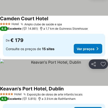
Camden Court Hotel
Ver preços
Hotel
Amplo clube de saúde e spa
Ver preços
4 Estrelas
8,8
Excelente
14.861
a 1.7 km de Guinness Storehouse
€ 179
De
Consulte os preços de
15 sites
Ver preços
Partilhar
Ad
Keavan's Port Hotel, Dublin
Ver preços
Hotel
Exposição de obras de arte infantis locais
Ver preços
5 Estrelas
8,5
Excelente
5.815
a 3.9 km de Rathfarnham