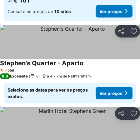
€ 161
De
Consulte os preços de
10 sites
Ver preços
Partilhar
Ad
Stephen's Quarter - Aparto
Ver preços
Hotel
1 Estrelas
8,9
Excelente
6
a 4.7 km de Rathfarnham
Selecione as datas para ver os preços
Ver preços
exatos.
Partilhar
Ad