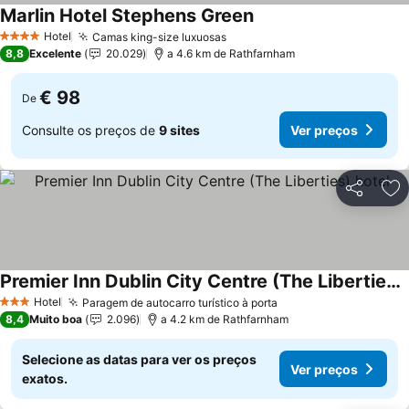
Marlin Hotel Stephens Green
Ver preços
Hotel
Camas king-size luxuosas
Ver preços
4 Estrelas
8,8
Excelente
20.029
a 4.6 km de Rathfarnham
€ 98
De
Consulte os preços de
9 sites
Ver preços
Partilhar
Ad
Premier Inn Dublin City Centre (The Liberties) hotel
Ver preços
Hotel
Paragem de autocarro turístico à porta
Ver preços
3 Estrelas
8,4
Muito boa
2.096
a 4.2 km de Rathfarnham
Selecione as datas para ver os preços
Ver preços
exatos.