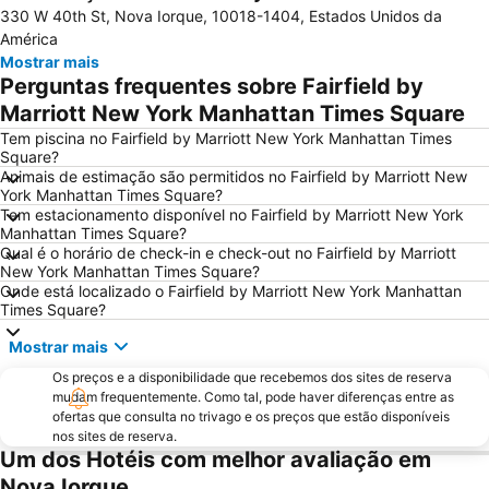
330 W 40th St, Nova Iorque, 10018-1404, Estados Unidos da
Aeroporto LaGuardia
Madison Square Garden
América
Metrô de Nova York City
Upper West Side
Mostrar mais
Perguntas frequentes sobre Fairfield by
5th Ave 53rd St Metro Station
Edifício Empire State
Marriott New York Manhattan Times Square
Hell's Kitchen
Upper East Side
Tem piscina no Fairfield by Marriott New York Manhattan Times
Times Sq 42nd St Metro Station
Broadway
Square?
Animais de estimação são permitidos no Fairfield by Marriott New
Lower East Side
Pennsylvania Station
York Manhattan Times Square?
34th St Penn Station Metro Station
NYC Run
Tem estacionamento disponível no Fairfield by Marriott New York
Manhattan Times Square?
Astoria
MetLife Stadium
Qual é o horário de check-in e check-out no Fairfield by Marriott
New York Manhattan Times Square?
Greenwich Village
Macy's Herald Square 34th Street
Onde está localizado o Fairfield by Marriott New York Manhattan
West Village
7th Ave Metro Station
Times Square?
Financial District
Trump Tower
Mostrar mais
8th Ave Metro Station
Fifth Avenue
Os preços e a disponibilidade que recebemos dos sites de reserva
mudam frequentemente. Como tal, pode haver diferenças entre as
Ponte do Brooklyn
Little Italy
ofertas que consulta no trivago e os preços que estão disponíveis
Harlem
Woodside
nos sites de reserva.
Um dos Hotéis com melhor avaliação em
East New York
Queens
Nova Iorque