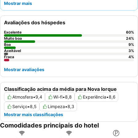
Mostrar mais
um grande atrativo, garantindo um ótimo começo para dias
agitados. Os hóspedes elogiam consistentemente o
pessoal e o
serviço excecionais
, destacando o profissionalismo e a
Avaliações dos hóspedes
prestabilidade. Para uma estadia mais tranquila, os hóspedes
devem considerar solicitar um quarto num andar superior para
Excelente
60
%
maximizar os benefícios do isolamento acústico eficaz.
Muito boa
24
%
Boa
9
%
Aceitável
3
%
Fraca
4
%
Mostrar avaliações
Classificação acima da média para Nova Iorque
Atmosfera
•
9,4
Wi-fi
•
8,8
Experiência
•
8,6
Serviço
•
8,5
Limpeza
•
8,3
Mostrar mais classificações
Comodidades principais do hotel