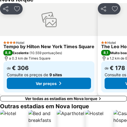
Port Authority Central Station
Garment District
Javits Center
Grande Terminal Central
Partilhar
Adicionar aos favoritos
Partilhar
Adici
Sede das Nações Unidas
Chinatown
Museum of the City of New York
Williamsburg
Hotel
Hotel
4 Estrelas
2 Estrelas
Tempo by Hilton New York Times Square
The Leo H
8,8
8,1
Excelente
(
10.559 pontuações
)
Muito boa
a 0.3 km de Times Square
a 1.2 km de E
€ 306
€ 178
de
de
Consulte os preços de
9 sites
Consulte os
Ver preços
Ver todas as estadias em Nova Iorque
Outras estadias em Nova Iorque