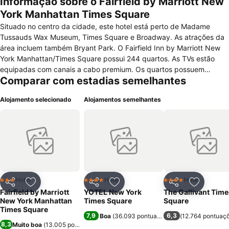
Informação sobre o Fairfield by Marriott New
York Manhattan Times Square
Situado no centro da cidade, este hotel está perto de Madame
Tussauds Wax Museum, Times Square e Broadway. As atrações da
área incluem também Bryant Park. O Fairfield Inn by Marriott New
York Manhattan/Times Square possui 244 quartos. As TVs estão
equipadas com canais a cabo premium. Os quartos possuem
Comparar com estadias semelhantes
acesso à internet de alta velocidade de cortesia, telefones com linha
externa directa com chamadas locais gratuitas. Todos os quartos
Alojamento selecionado
Alojamentos semelhantes
possuem mesa de escritório e cadeiras ergonômicas. Os banheiros
oferecem espelho para maquilhagem, secador e produtos de
toalete de cortesia. As comodidades adicionais incluem cofre, ar
condicionado e telefone com ramal. As seguintes comodidades
estão disponíveis quando solicitadas: roupas de cama antialérgicas
e serviços de despertador. O serviço de arrumação de quartos é
gratuito. Berços estão disponíveis a pedido. O hotel conta com
recepção 24h, acesso à internet, bar/louge, café e jornais no lobby
Hotel
Hotel
Hotel
3 Estrelas
4 Estrelas
4 Estrelas
Partilhar
Adicionar aos favoritos
Partilhar
Adicionar aos favoritos
Partilhar
Adicionar
e lavandaria/limpeza a seco. Um business center 24 h está no local
Fairfield by Marriott
YOTEL New York
The Gallivant Time
neste estabelecimento. O pequeno-almoço é servido todas as
New York Manhattan
Times Square
Square
manhãs como cortesia. O estacionamento é pago.
Times Square
7,9
6,3
Boa
(
36.093 pontuações
)
(
12.764 pontuaç
8,3
Muito boa
(
13.005 pontuações
)