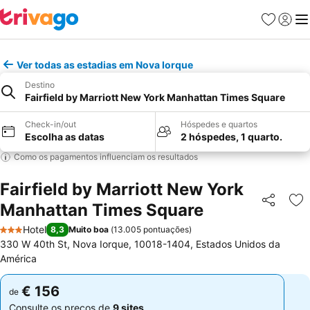
Favoritos
Iniciar
Me
Ver todas as estadias em Nova Iorque
Destino
Fairfield by Marriott New York Manhattan Times Square
Check-in/out
Hóspedes e quartos
Escolha as datas
2 hóspedes, 1 quarto.
Como os pagamentos influenciam os resultados
Fairfield by Marriott New York
Manhattan Times Square
Partilhar
Ad
Hotel
8,3
Muito boa
(
13.005 pontuações
)
3 Estrelas
330 W 40th St, Nova Iorque, 10018-1404, Estados Unidos da
América
€ 156
€ 156
de
de
Consulte os preços de
9 sites
Consulte os preços de
9 sites