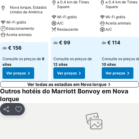
a 0.4 km de Times
a 0.4 km de Times
Square
Square
Nova Iorque, Estados
Unidos da América
Wi-Fi grátis
Wi-Fi grátis
Wi-Fi grátis
A/C
Aceita animais
Estacionamento
Restaurante
A/C
Aceita animais
€ 99
€ 114
de
de
€ 156
de
Consulte os preços de
9
Consulte os preços de
Consulte os preços d
sites
12 sites
10 sites
Ver preços
Ver preços
Ver preços
Ver todas as estadias em Nova Iorque
Outros hotéis do Marriott Bonvoy em Nova
Iorque
Partilhar
Adicionar aos favoritos