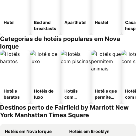
Hotel
Bed and
Aparthotel
Hostel
Casa
breakfasts
hósp
Categorias de hotéis populares em Nova
Iorque
Hotéis
Hotéis de
Hotéis
Hotéis que
Hoté
baratos
luxo
com
permitem
com 
piscinas
animais
Destinos perto de Fairfield by Marriott New
York Manhattan Times Square
Hotéis em Nova Iorque
Hotéis em Brooklyn