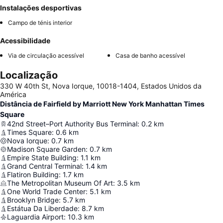
Instalações desportivas
Campo de ténis interior
Acessibilidade
Via de circulação acessível
Casa de banho acessível
Localização
330 W 40th St, Nova Iorque, 10018-1404, Estados Unidos da
América
Distância de Fairfield by Marriott New York Manhattan Times
Square
42nd Street–Port Authority Bus Terminal
:
0.2
km
Times Square
:
0.6
km
Nova Iorque
:
0.7
km
Madison Square Garden
:
0.7
km
Empire State Building
:
1.1
km
Grand Central Terminal
:
1.4
km
Flatiron Building
:
1.7
km
The Metropolitan Museum Of Art
:
3.5
km
One World Trade Center
:
5.1
km
Brooklyn Bridge
:
5.7
km
Estátua Da Liberdade
:
8.7
km
Laguardia Airport
:
10.3
km