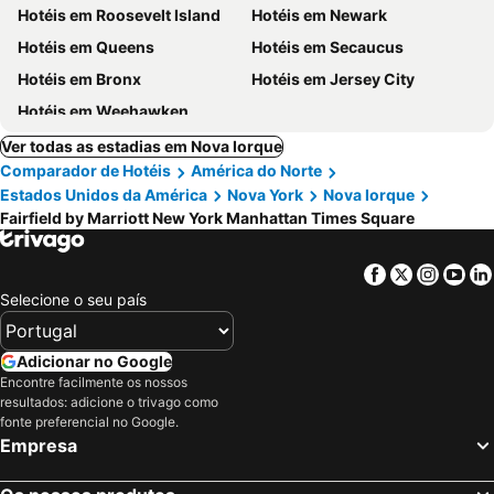
Hotéis em Roosevelt Island
Hotéis em Newark
Hotéis em Queens
Hotéis em Secaucus
Hotéis em Bronx
Hotéis em Jersey City
Hotéis em Weehawken
Ver todas as estadias em Nova Iorque
Comparador de Hotéis
América do Norte
Estados Unidos da América
Nova York
Nova Iorque
Fairfield by Marriott New York Manhattan Times Square
Facebook
Twitter
Insta
Yo
Selecione o seu país
Adicionar no Google
Encontre facilmente os nossos
resultados: adicione o trivago como
fonte preferencial no Google.
Empresa