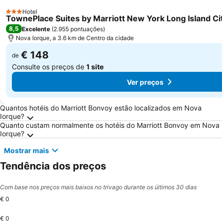
Hotel
3 Estrelas
TownePlace Suites by Marriott New York Long Island C
8,5
Excelente
(
2.955 pontuações
)
Nova Iorque, a 3.6 km de Centro da cidade
€ 148
de
Consulte os preços de
1 site
Ver preços
Perguntas Frequentes sobre Nova Iorque
Quantos hotéis do Marriott Bonvoy estão localizados em Nova
Iorque?
Quanto custam normalmente os hotéis do Marriott Bonvoy em Nova
Iorque?
Mostrar mais
Tendência dos preços
Com base nos preços mais baixos no trivago durante os últimos 30 dias
€ 0
€ 0