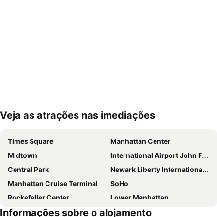
Veja as atrações nas imediações
Ampliar mapa
Times Square
Manhattan Center
Midtown
International Airport John F. Kennedy
Central Park
Newark Liberty International Airport
Manhattan Cruise Terminal
SoHo
Rockefeller Center
Lower Manhattan
Informações sobre o alojamento
Chelsea
Long Island City