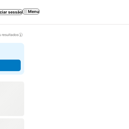
Menu
iciar sessão
 resultados