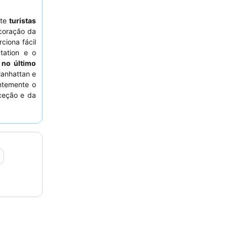
nte
turistas
 coração da
ciona fácil
tation e o
 no último
Manhattan e
ntemente o
ceção e da
agradáveis
 do último
 considere
rosamente
.