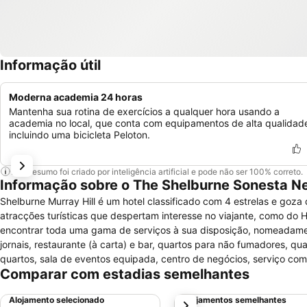
Informação útil
Moderna academia 24 horas
Mantenha sua rotina de exercícios a qualquer hora usando a
academia no local, que conta com equipamentos de alta qualidad
incluindo uma bicicleta Peloton.
Este resumo foi criado por inteligência artificial e pode não ser 100% correto.
Informação sobre o The Shelburne Sonesta N
Shelburne Murray Hill é um hotel classificado com 4 estrelas e goza
atracções turísticas que despertam interesse no viajante, como do H
encontrar toda uma gama de serviços à sua disposição, nomeadame
jornais, restaurante (à carta) e bar, quartos para não fumadores, qu
quartos, sala de eventos equipada, centro de negócios, serviço com
Comparar com estadias semelhantes
estacionamento pago. Para actividades de lazer, o hotel possui sa
com cofre, ar condicionado, ferro de engomar, secretária, aquecime
Alojamento selecionado
Alojamentos semelhantes
próximo
e artigos de higiene pessoal, telefone, rádio, televisão lcd por cabo,