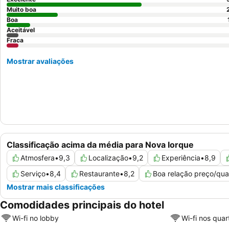
Muito boa
Boa
Aceitável
Fraca
Mostrar avaliações
Classificação acima da média para Nova Iorque
Atmosfera
•
9,3
Localização
•
9,2
Experiência
•
8,9
Serviço
•
8,4
Restaurante
•
8,2
Boa relação preço/qua
Mostrar mais classificações
Comodidades principais do hotel
Wi-fi no lobby
Wi-fi nos quar