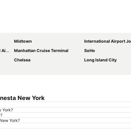
Ampliar mapa
Midtown
International Airport John 
port
Manhattan Cruise Terminal
SoHo
Chelsea
Long Island City
a
onesta New York
w York?
k?
 New York?