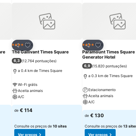
itos
Adicionar aos favoritos
Adicionar aos fav
Hotel
Hotel
4 Estrelas
4 Estrelas
Partilhar
Partilhar
are
The Gallivant Times Square
Paramount Times Square 
Generator Hotel
6,3
(
12.764 pontuações
)
6,9
(
15.820 pontuações
)
a 0.4 km de Times Square
a 0.3 km de Times Square
Wi-Fi grátis
Estacionamento
Aceita animais
Aceita animais
A/C
A/C
Ver preços
€ 114
de
Ver preços
€ 130
de
Consulte os preços de
10 sites
Consulte os preços de
13 site
Ver preços
Ver preços