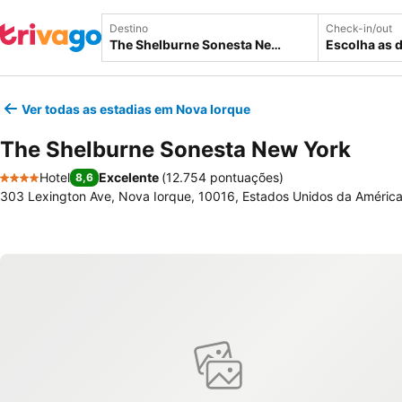
Destino
Check-in/out
Escolha as 
Ver todas as estadias em Nova Iorque
The Shelburne Sonesta New York
Hotel
Excelente
(
12.754 pontuações
)
8,6
4 Estrelas
303 Lexington Ave, Nova Iorque, 10016, Estados Unidos da Améric