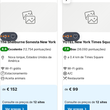
Adicionar aos favoritos
Adicionar aos favor
Hotel
Hotel
4 Estrelas
4 Estrelas
Partilhar
Partilhar
The Shelburne Sonesta New York
YOTEL New York Times Squ
8,6
7,9
Excelente
(
12.754 pontuações
)
Boa
(
36.093 pontuações
)
Nova Iorque, Estados Unidos da
a 0.4 km de Times Square
América
Wi-Fi grátis
Wi-Fi grátis
Estacionamento
A/C
Aceita animais
Restaurante
Ver preços
Ver preços
€ 152
€ 99
de
de
Consulte os preços de
12 sites
Consulte os preços de
12 sites
Ver preços
Ver preços