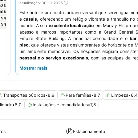
atualização: 30 Jul 2026
22
%
10
%
Este hotel é um centro urbano versátil que serve igualme
5
%
e
casais
, oferecendo um refúgio vibrante e tranquilo no
5
%
cidade. A sua
excelente localização
em Murray Hill propor
acesso a marcos importantes como a Grand Central S
Empire State Building. A principal comodidade é o
bar
piso
, que oferece vistas deslumbrantes do horizonte de 
um ambiente memorável. Os hóspedes elogiam consiste
pessoal e o serviço excecionais
, com as equipas da re
porta a receberem inúmeros elogios, e as diversas e 
Mostrar mais
experiências gastronómicas, especialmente no espaço
piso. Para uma estadia verdadeiramente confortável,
solicitar um dos
quartos espaçosos
, que são gene
dimensionados para os padrões da cidade de Nova Iorque
Transportes públicos
•
8,9
Para famílias
•
8,7
Limpeza
•
8,4
lidade
•
8,0
Instalações e comodidades
•
7,8
tos
Estacionamento