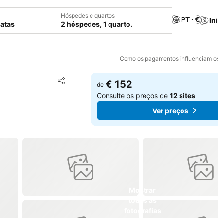
Hóspedes e quartos
PT · €
In
datas
2 hóspedes, 1 quarto.
Como os pagamentos influenciam os
Adicionar aos favoritos
€ 152
de
Partilhar
Consulte os preços de
12 sites
a
Ver preços