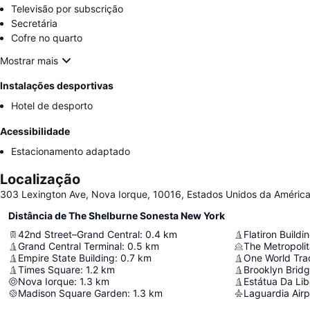
Televisão por subscrição
Secretária
Cofre no quarto
Mostrar mais
Instalações desportivas
Hotel de desporto
Acessibilidade
Estacionamento adaptado
Localização
303 Lexington Ave, Nova Iorque, 10016, Estados Unidos da Améric
Distância de The Shelburne Sonesta New York
42nd Street–Grand Central
:
0.4
km
Flatiron Buildi
Grand Central Terminal
:
0.5
km
The Metropoli
Empire State Building
:
0.7
km
One World Tra
Times Square
:
1.2
km
Brooklyn Brid
Nova Iorque
:
1.3
km
Estátua Da Li
Madison Square Garden
:
1.3
km
Laguardia Airp