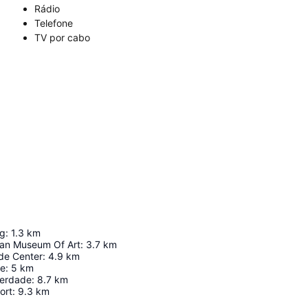
Rádio
Telefone
TV por cabo
a
ng
:
1.3
km
tan Museum Of Art
:
3.7
km
de Center
:
4.9
km
ge
:
5
km
berdade
:
8.7
km
ort
:
9.3
km