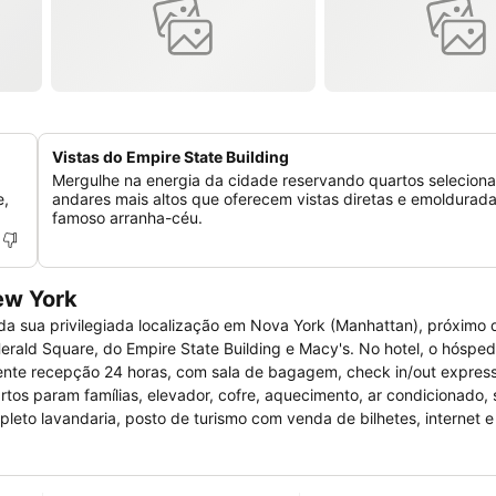
Vistas do Empire State Building
Mergulhe na energia da cidade reservando quartos selecion
e,
andares mais altos que oferecem vistas diretas e emoldurad
famoso arranha-céu.
ew York
 da sua privilegiada localização em Nova York (Manhattan), próximo 
erald Square, do Empire State Building e Macy's. No hotel, o hóspede
nte recepção 24 horas, com sala de bagagem, check in/out express
artos param famílias, elevador, cofre, aquecimento, ar condicionado, 
pleto lavandaria, posto de turismo com venda de bilhetes, internet 
la de ginástica. Os quartos possuem uma decoração moderna e estão
nto, frigobar, Kitchenette, wc com chuveiro, secador de cabelo, ro
 serviço de despertar e janela com varanda e vistas para o exterior.