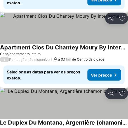
exatos.
Partilhar
Ad
Apartment Clos Du Chantey Moury By Interhome
Casa/apartamento inteiro
/
a 0.1 km de Centro da cidade
Pontuação não disponível
Selecione as datas para ver os preços
Ver preços
exatos.
Partilhar
Ad
Le Duplex Du Montana, Argentière (chamonix), France