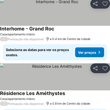
Partilhar
Ad
Interhome - Grand Roc
Casa/apartamento inteiro
/
a 0.4 km de Centro da cidade
Pontuação não disponível
Selecione as datas para ver os preços
Ver preços
exatos.
Partilhar
Ad
Résidence Les Améthystes
Casa/apartamento inteiro
/
a 0.8 km de Centro da cidade
Pontuação não disponível