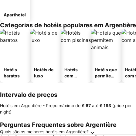
Aparthotel
Categorias de hotéis populares em Argentière
Hotéis
Hotéis de
Hotéis
Hotéis que
Hoté
baratos
luxo
com
permitem
com 
piscinas
animais
Intervalo de preços
Hotéis em Argentière -
Preço máximo
de
‎€ 67
até
‎€ 193
(price per
night)
Perguntas Frequentes sobre Argentière
Quais são os melhores hotéis em Argentière?