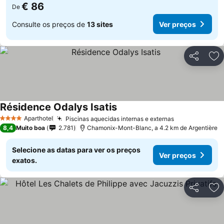
€ 86
De
Consulte os preços de
13 sites
Ver preços
Partilhar
Ad
Résidence Odalys Isatis
Aparthotel
Piscinas aquecidas internas e externas
4 Estrelas
8,4
Muito boa
2.781
Chamonix-Mont-Blanc, a 4.2 km de Argentière
Selecione as datas para ver os preços
Ver preços
exatos.
Partilhar
Ad