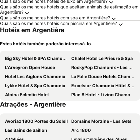
Quais são os melhores hotéis de luxo em Argentière?
Quais são os melhores hotéis que aceitam animais de estimação em
Argentière?
Quais são os melhores hotéis com spa em Argentière?
Quais são os melhores hotéis com piscina em Argentière?
Hotéis em Argentière
Estes hotéis também poderão interessá-lo...
Big Sky Hôtel & SPA Chamonix
Chalet Hotel Le Prieuré & Spa
L'Arveyron Open House
RockyPop Chamonix - Les Houches
Hôtel Les Aiglons Chamonix
La Folie Douce Hotels Chamonix
Lykke Hôtel & Spa Chamonix
Excelsior Chamonix Hôtel & Spa
Alpina Eclectic Hotel
Plan B Hotel - Living Chamonix
Atrações - Argentière
Heliopic Hotel & Spa
Hôtel de la Poste Martigny - City Center
Vert Lodge Chamonix
ibis Styles Les Houches Chamonix
Avoriaz 1800 Portes du Soleil
Domaine Morzine - Les Gets
Hôtel de l'Arve by HappyCulture
Hôtel Le Labrador
Les Bains de Saillon
Arc 1800
Hôtel Le Morgane
Chalet Hôtel du Bois
4 Vallées
Leysin Oxygène des Alpes
Auberge du Manoir
Campanile Martigny