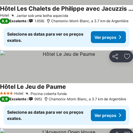
Hôtel Les Chalets de Philippe avec Jacuzzis Privatifs
Hotel
Jantar sob uma bolha aquecida
8,8
Excelente
1.658
Chamonix-Mont-Blanc, a 3.7 km de Argentière
Selecione as datas para ver os preços
Ver preços
exatos.
Partilhar
Ad
Hôtel Le Jeu de Paume
Hotel
Piscina coberta funda
4 Estrelas
8,9
Excelente
995
Chamonix-Mont-Blanc, a 3.7 km de Argentière
Selecione as datas para ver os preços
Ver preços
exatos.