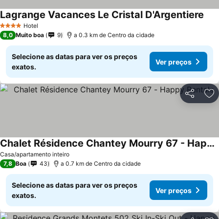
Lagrange Vacances Le Cristal D'Argentiere
Hotel
4 Estrelas
8,0
Muito boa
9
a 0.3 km de Centro da cidade
Selecione as datas para ver os preços
Ver preços
exatos.
Partilhar
Ad
Chalet Résidence Chantey Mourry 67 - Happy Rentals
Casa/apartamento inteiro
7,8
Boa
43
a 0.7 km de Centro da cidade
Selecione as datas para ver os preços
Ver preços
exatos.