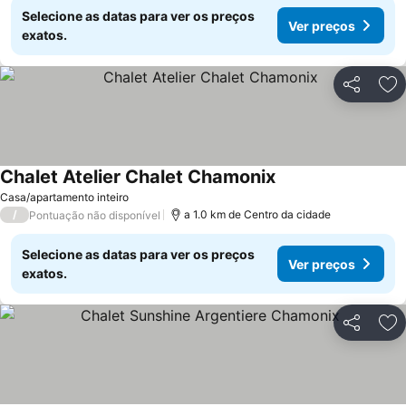
Selecione as datas para ver os preços
Ver preços
exatos.
Partilhar
Ad
Chalet Atelier Chalet Chamonix
Casa/apartamento inteiro
/
a 1.0 km de Centro da cidade
Pontuação não disponível
Selecione as datas para ver os preços
Ver preços
exatos.
Partilhar
Ad