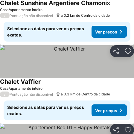
Chalet Sunshine Argentiere Chamonix
Casa/apartamento inteiro
/
a 0.2 km de Centro da cidade
Pontuação não disponível
Selecione as datas para ver os preços
Ver preços
exatos.
Partilhar
Ad
Chalet Vaffier
Casa/apartamento inteiro
/
a 0.3 km de Centro da cidade
Pontuação não disponível
Selecione as datas para ver os preços
Ver preços
exatos.
Partilhar
Ad