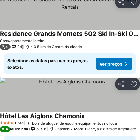
Partilhar
Ad
Residence Grands Montets 502 Ski In-Ski Out - Happy Rentals
Casa/apartamento inteiro
7,4
24
a 0.5 km de Centro da cidade
Selecione as datas para ver os preços
Ver preços
exatos.
Partilhar
Ad
Hôtel Les Aiglons Chamonix
Hotel
Loja de aluguel de esqui e equipamentos no local
4 Estrelas
8,4
Muito boa
5.316
Chamonix-Mont-Blanc, a 8.8 km de Argentière