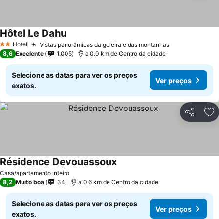
Hôtel Le Dahu
Hotel
Vistas panorâmicas da geleira e das montanhas
2 Estrelas
8,6
Excelente
1.005
a 0.0 km de Centro da cidade
Selecione as datas para ver os preços
Ver preços
exatos.
Partilhar
Ad
Résidence Devouassoux
Casa/apartamento inteiro
8,2
Muito boa
34
a 0.6 km de Centro da cidade
Selecione as datas para ver os preços
Ver preços
exatos.