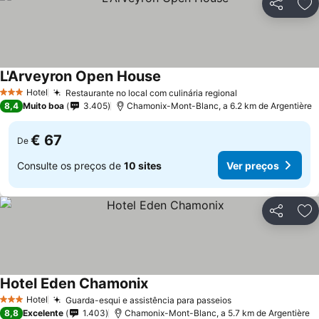
Partilhar
Ad
L'Arveyron Open House
Hotel
Restaurante no local com culinária regional
3 Estrelas
8,4
Muito boa
3.405
Chamonix-Mont-Blanc, a 6.2 km de Argentière
€ 67
De
Consulte os preços de
10 sites
Ver preços
Partilhar
Ad
Hotel Eden Chamonix
Hotel
Guarda-esqui e assistência para passeios
3 Estrelas
8,8
Excelente
1.403
Chamonix-Mont-Blanc, a 5.7 km de Argentière