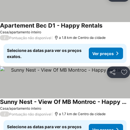
Apartement Bec D1 - Happy Rentals
Casa/apartamento inteiro
/
a 1.8 km de Centro da cidade
Pontuação não disponível
Selecione as datas para ver os preços
Ver preços
exatos.
Partilhar
Ad
Sunny Nest - View Of MB Montroc - Happy Rentals
Casa/apartamento inteiro
/
a 1.7 km de Centro da cidade
Pontuação não disponível
Selecione as datas para ver os preços
Ver preços