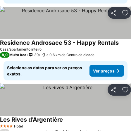
Partilhar
Ad
Residence Androsace 53 - Happy Rentals
Casa/apartamento inteiro
8,0
Muito boa
39
a 0.6 km de Centro da cidade
Selecione as datas para ver os preços
Ver preços
exatos.
Partilhar
Ad
Les Rives d'Argentière
Hotel
4 Estrelas