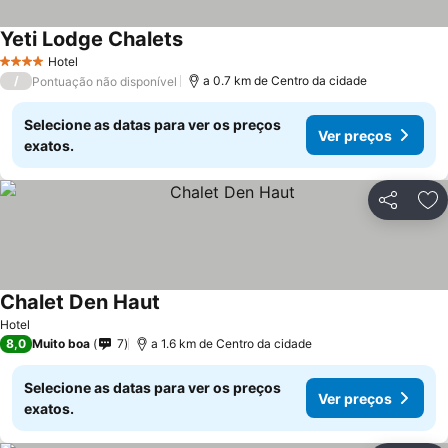
Yeti Lodge Chalets
Hotel
4 Estrelas
/
a 0.7 km de Centro da cidade
Pontuação não disponível
Selecione as datas para ver os preços
Ver preços
exatos.
Partilhar
Ad
Chalet Den Haut
Hotel
8,0
Muito boa
7
a 1.6 km de Centro da cidade
Selecione as datas para ver os preços
Ver preços
exatos.