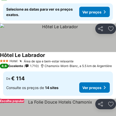
Selecione as datas para ver os preços
Ver preços
exatos.
Partilhar
Ad
Hôtel Le Labrador
Hotel
Área de spa e bem-estar relaxante
3 Estrelas
8,6
Excelente
1.710
Chamonix-Mont-Blanc, a 5.5 km de Argentière
€ 114
De
Consulte os preços de
14 sites
Ver preços
Escolha popular
Partilhar
Ad