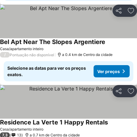
Partilhar
Ad
Bel Apt Near The Slopes Argentiere
Casa/apartamento inteiro
/
a 0.4 km de Centro da cidade
Pontuação não disponível
Selecione as datas para ver os preços
Ver preços
exatos.
Partilhar
Ad
Residence La Verte 1 Happy Rentals
Casa/apartamento inteiro
7,3
13
a 0.7 km de Centro da cidade