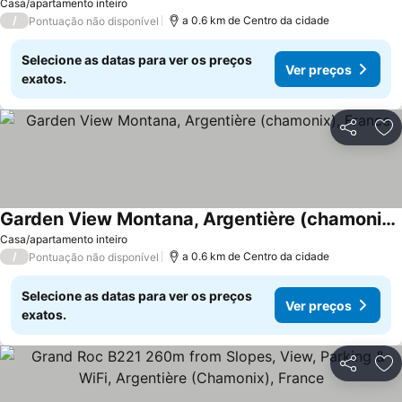
Casa/apartamento inteiro
/
a 0.6 km de Centro da cidade
Pontuação não disponível
Selecione as datas para ver os preços
Ver preços
exatos.
Partilhar
Ad
Garden View Montana, Argentière (chamonix), France
Casa/apartamento inteiro
/
a 0.6 km de Centro da cidade
Pontuação não disponível
Selecione as datas para ver os preços
Ver preços
exatos.
Partilhar
Ad