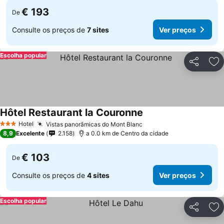
€ 193
De
Consulte os preços de
7 sites
Ver preços
Escolha popular
Partilhar
Ad
Hôtel Restaurant la Couronne
Hotel
Vistas panorâmicas do Mont Blanc
3 Estrelas
8,9
Excelente
2.158
a 0.0 km de Centro da cidade
€ 103
De
Consulte os preços de
4 sites
Ver preços
Escolha popular
Partilhar
Ad