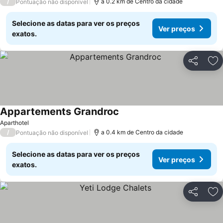
/
a 0.2 km de Centro da cidade
Pontuação não disponível
Selecione as datas para ver os preços
Ver preços
exatos.
Partilhar
Ad
Appartements Grandroc
Aparthotel
/
a 0.4 km de Centro da cidade
Pontuação não disponível
Selecione as datas para ver os preços
Ver preços
exatos.
Partilhar
Ad