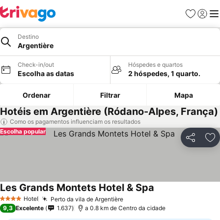
Favoritos
Iniciar
Me
Destino
Argentière
Check-in/out
Hóspedes e quartos
Escolha as datas
2 hóspedes, 1 quarto.
Ordenar
Filtrar
Mapa
Hotéis em Argentière (Ródano-Alpes, França)
Como os pagamentos influenciam os resultados
Escolha popular
Partilhar
Ad
Les Grands Montets Hotel & Spa
Hotel
Perto da vila de Argentière
4 Estrelas
9,3
Excelente
1.637
a 0.8 km de Centro da cidade