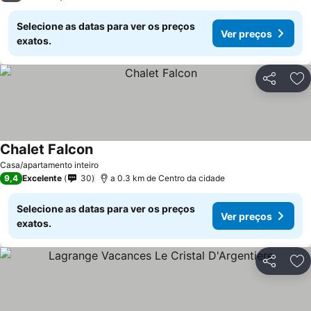
Selecione as datas para ver os preços
Ver preços
exatos.
Partilhar
Ad
Chalet Falcon
Casa/apartamento inteiro
9,4
Excelente
30
a 0.3 km de Centro da cidade
Selecione as datas para ver os preços
Ver preços
exatos.
Partilhar
Ad