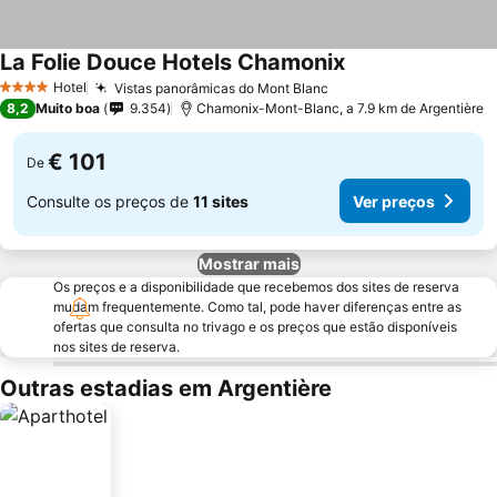
La Folie Douce Hotels Chamonix
Hotel
Vistas panorâmicas do Mont Blanc
4 Estrelas
8,2
Muito boa
9.354
Chamonix-Mont-Blanc, a 7.9 km de Argentière
€ 101
De
Consulte os preços de
11 sites
Ver preços
Mostrar mais
Os preços e a disponibilidade que recebemos dos sites de reserva
mudam frequentemente. Como tal, pode haver diferenças entre as
ofertas que consulta no trivago e os preços que estão disponíveis
nos sites de reserva.
Outras estadias em Argentière