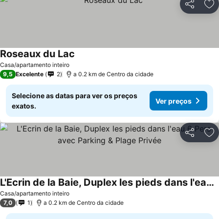
Partilhar
Ad
Roseaux du Lac
Ver preços
Casa/apartamento inteiro
9,5
Excelente
2
a 0.2 km de Centro da cidade
Selecione as datas para ver os preços
Ver preços
exatos.
Partilhar
Ad
L'Ecrin de la Baie, Duplex les pieds dans l'eau 6 Pers avec Parking & Plage Privée
Ver preços
Casa/apartamento inteiro
7,0
1
a 0.2 km de Centro da cidade