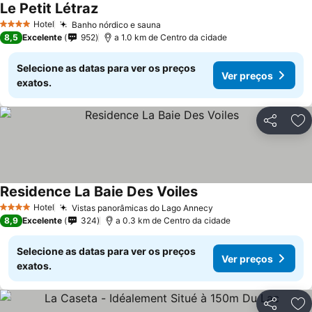
Le Petit Létraz
Ver preços
Hotel
Banho nórdico e sauna
Ver preços
4 Estrelas
8,5
Excelente
952
a 1.0 km de Centro da cidade
Selecione as datas para ver os preços
Ver preços
exatos.
Partilhar
Ad
Residence La Baie Des Voiles
Ver preços
Hotel
Vistas panorâmicas do Lago Annecy
Ver preços
4 Estrelas
8,9
Excelente
324
a 0.3 km de Centro da cidade
Selecione as datas para ver os preços
Ver preços
exatos.
Partilhar
Ad