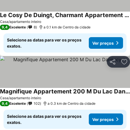
Le Cosy De Duingt, Charmant Appartement à 150m Du Lac
Ver preços
Casa/apartamento inteiro
9,4
Excelente
8
a 0.1 km de Centro da cidade
Selecione as datas para ver os preços
Ver preços
exatos.
Partilhar
Ad
Magnifique Appartement 200 M Du Lac Dannecy
Ver preços
Casa/apartamento inteiro
9,4
Excelente
102
a 0.3 km de Centro da cidade
Selecione as datas para ver os preços
Ver preços
exatos.