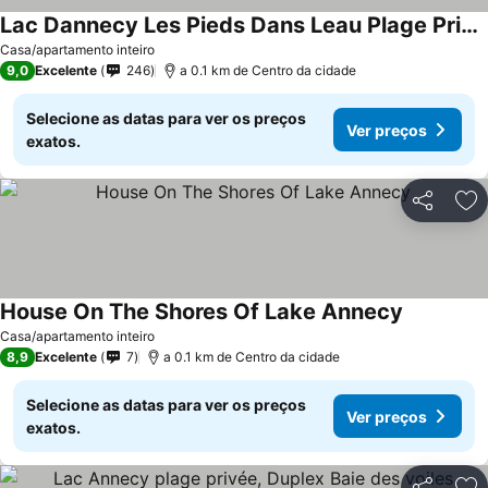
Lac Dannecy Les Pieds Dans Leau Plage Privée Accès Direct
Ver preços
Casa/apartamento inteiro
9,0
Excelente
246
a 0.1 km de Centro da cidade
Selecione as datas para ver os preços
Ver preços
exatos.
Partilhar
Ad
House On The Shores Of Lake Annecy
Ver preço
Casa/apartamento inteiro
8,9
Excelente
7
a 0.1 km de Centro da cidade
Selecione as datas para ver os preços
Ver preços
exatos.