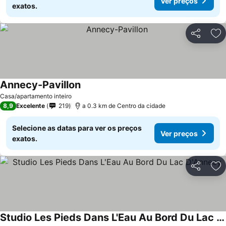
Ver preços
exatos.
Partilhar
Ad
Annecy-Pavillon
Ver preços
Casa/apartamento inteiro
8,9
Excelente
219
a 0.3 km de Centro da cidade
Selecione as datas para ver os preços
Ver preços
exatos.
Partilhar
Ad
Studio Les Pieds Dans L'Eau Au Bord Du Lac D'Annecy