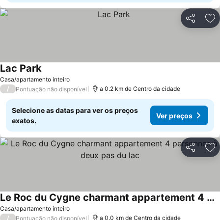
Partilhar
Ad
Lac Park
Ver preços
Casa/apartamento inteiro
/
a 0.2 km de Centro da cidade
Pontuação não disponível
Selecione as datas para ver os preços
Ver preços
exatos.
Partilhar
Ad
Le Roc du Cygne charmant appartement 4 personnes à deux pas du lac
Ver preços
Casa/apartamento inteiro
/
a 0.0 km de Centro da cidade
Pontuação não disponível