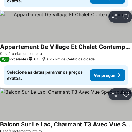
exatos.
Partilhar
Ad
Appartement De Village Et Chalet Contemporain
Ver preços
Casa/apartamento inteiro
9,6
Excelente
64
a 2.7 km de Centro da cidade
Selecione as datas para ver os preços
Ver preços
exatos.
Partilhar
Ad
Balcon Sur Le Lac, Charmant T3 Avec Vue Spectaculaire
Ver preços
Casa/apartamento inteiro