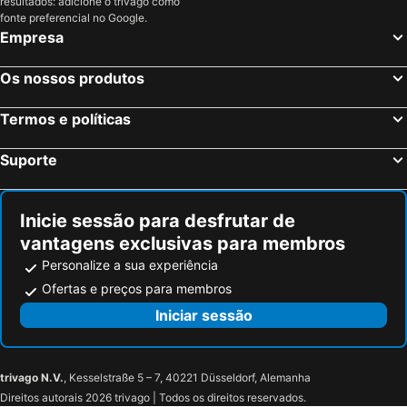
resultados: adicione o trivago como
Estrasburgo, Alsácia Hotéis
Bordéus, Aquitânia Hotéis
fonte preferencial no Google.
Empresa
Montévrain, França Hotéis
Serris, França Hotéis
Colmar, Alsácia Hotéis
Magny le Hongre, França Hotéis
Os nossos produtos
Termos e políticas
Suporte
Inicie sessão para desfrutar de
vantagens exclusivas para membros
Personalize a sua experiência
Ofertas e preços para membros
Iniciar sessão
trivago N.V.
, Kesselstraße 5 – 7, 40221 Düsseldorf, Alemanha
Direitos autorais 2026 trivago | Todos os direitos reservados.