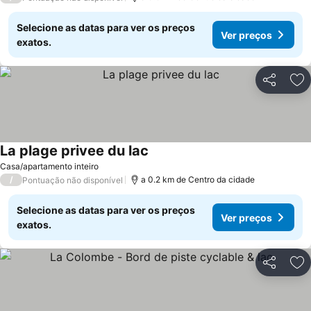
Selecione as datas para ver os preços
Ver preços
exatos.
Partilhar
Ad
La plage privee du lac
Ver preços
Casa/apartamento inteiro
/
a 0.2 km de Centro da cidade
Pontuação não disponível
Selecione as datas para ver os preços
Ver preços
exatos.
Partilhar
Ad