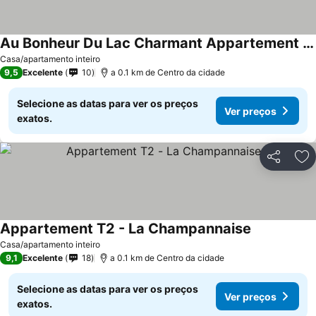
Au Bonheur Du Lac Charmant Appartement Pour 4 Personnes
Ver preços
Casa/apartamento inteiro
9,5
Excelente
10
a 0.1 km de Centro da cidade
Selecione as datas para ver os preços
Ver preços
exatos.
Partilhar
Ad
Appartement T2 - La Champannaise
Ver preços
Casa/apartamento inteiro
9,1
Excelente
18
a 0.1 km de Centro da cidade
Selecione as datas para ver os preços
Ver preços
exatos.