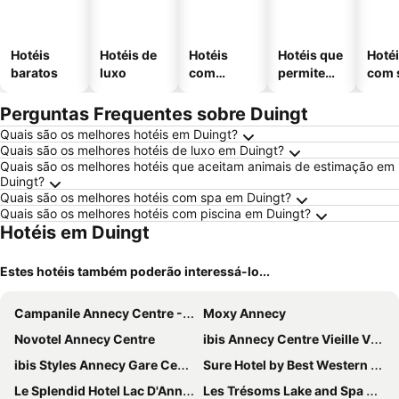
Hotéis
Hotéis de
Hotéis
Hotéis que
Hoté
baratos
luxo
com
permitem
com 
piscinas
animais
Perguntas Frequentes sobre Duingt
Quais são os melhores hotéis em Duingt?
Quais são os melhores hotéis de luxo em Duingt?
Quais são os melhores hotéis que aceitam animais de estimação em
Duingt?
Quais são os melhores hotéis com spa em Duingt?
Quais são os melhores hotéis com piscina em Duingt?
Hotéis em Duingt
Estes hotéis também poderão interessá-lo...
Campanile Annecy Centre - Gare
Moxy Annecy
Novotel Annecy Centre
ibis Annecy Centre Vieille Ville
ibis Styles Annecy Gare Centre
Sure Hotel by Best Western Annecy
Le Splendid Hotel Lac D'Annecy - Handwritten Collection
Les Trésoms Lake and Spa Resort