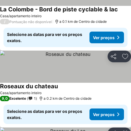
La Colombe - Bord de piste cyclable & lac
Ver p
Casa/apartamento inteiro
/
a 0.1 km de Centro da cidade
Pontuação não disponível
Selecione as datas para ver os preços
Ver preços
exatos.
Partilhar
Ad
Roseaux du chateau
Ver preços
Casa/apartamento inteiro
9,0
Excelente
1
a 0.2 km de Centro da cidade
Selecione as datas para ver os preços
Ver preços
exatos.