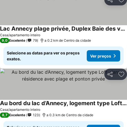
Partilhar
Ad
Lac Annecy plage privée, Duplex Baie des voiles
Ver preços
Casa/apartamento inteiro
9,0
Excelente
79
a 0.2 km de Centro da cidade
Selecione as datas para ver os preços
Ver preços
exatos.
Partilhar
Ad
Au bord du lac d’Annecy, logement type Loft, dans résidence avec plage et ponton privée
Ver preços
Casa/apartamento inteiro
8,7
Excelente
123
a 0.3 km de Centro da cidade