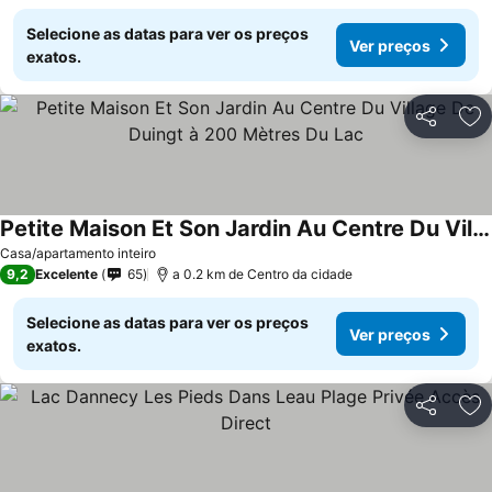
Selecione as datas para ver os preços
Ver preços
exatos.
Partilhar
Ad
Petite Maison Et Son Jardin Au Centre Du Village De Duingt à 200 Mètres Du Lac
Ver preços
Casa/apartamento inteiro
9,2
Excelente
65
a 0.2 km de Centro da cidade
Selecione as datas para ver os preços
Ver preços
exatos.
Partilhar
Ad