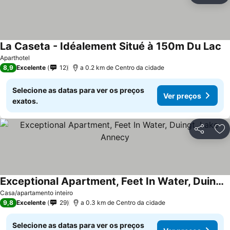
La Caseta - Idéalement Situé à 150m Du Lac
Ve
Aparthotel
8,9
Excelente
12
a 0.2 km de Centro da cidade
Selecione as datas para ver os preços
Ver preços
exatos.
Partilhar
Ad
Exceptional Apartment, Feet In Water, Duingt, Lake Annecy
Ver preços
Casa/apartamento inteiro
9,8
Excelente
29
a 0.3 km de Centro da cidade
Selecione as datas para ver os preços