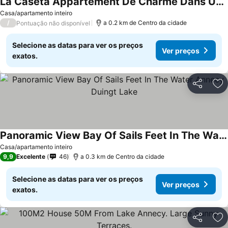
La Caseta Appartement De Charme Dans Une Résidence Au Calme
Ver preços
Casa/apartamento inteiro
/
a 0.2 km de Centro da cidade
Pontuação não disponível
Selecione as datas para ver os preços
Ver preços
exatos.
Partilhar
Ad
Panoramic View Bay Of Sails Feet In The Water Annecy Duingt Lake
Ver preços
Casa/apartamento inteiro
9,9
Excelente
46
a 0.3 km de Centro da cidade
Selecione as datas para ver os preços
Ver preços
exatos.
Partilhar
Ad