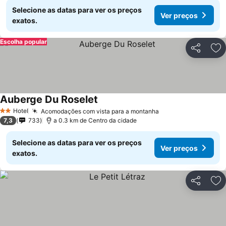
Selecione as datas para ver os preços
Ver preços
exatos.
Escolha popular
Partilhar
Ad
Auberge Du Roselet
Ver preços
Hotel
Acomodações com vista para a montanha
Ver preços
2 Estrelas
7,3
733
a 0.3 km de Centro da cidade
Selecione as datas para ver os preços
Ver preços
exatos.
Partilhar
Ad