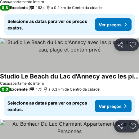
Ver preços
Casa/apartamento inteiro
8,8
Excelente
153
a 0.2 km de Centro da cidade
Selecione as datas para ver os preços
Ver preços
exatos.
Partilhar
Ad
Studio Le Beach du Lac d'Annecy avec les pieds dans l eau, plage et ponton privé
Ver preços
Casa/apartamento inteiro
9,0
Excelente
17
a 0.3 km de Centro da cidade
Selecione as datas para ver os preços
Ver preços
exatos.
Partilhar
Ad