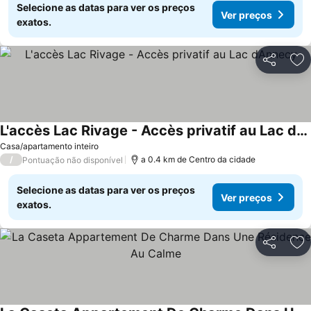
Selecione as datas para ver os preços
Ver preços
exatos.
Partilhar
Ad
L'accès Lac Rivage - Accès privatif au Lac dAnnecy
Ver preços
Casa/apartamento inteiro
/
a 0.4 km de Centro da cidade
Pontuação não disponível
Selecione as datas para ver os preços
Ver preços
exatos.
Partilhar
Ad