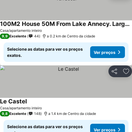
100M2 House 50M From Lake Annecy. Large Sunny Terraces.
Ver preços
Casa/apartamento inteiro
9,9
Excelente
44
a 0.2 km de Centro da cidade
Selecione as datas para ver os preços
Ver preços
exatos.
Partilhar
Ad
Le Castel
Ver preços
Casa/apartamento inteiro
9,8
Excelente
148
a 1.4 km de Centro da cidade
Selecione as datas para ver os preços
Ver preços