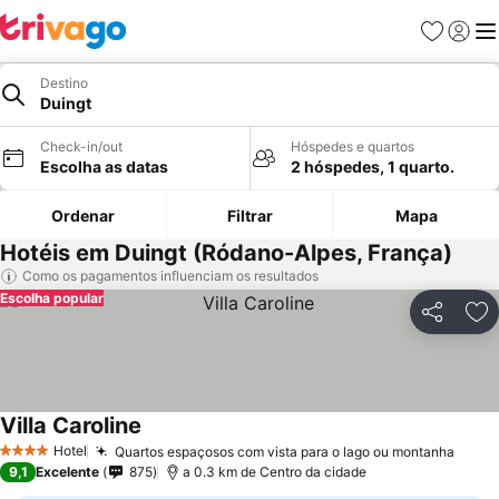
Favoritos
Iniciar
Me
Destino
Duingt
Check-in/out
Hóspedes e quartos
Escolha as datas
2 hóspedes, 1 quarto.
Ordenar
Filtrar
Mapa
Hotéis em Duingt (Ródano-Alpes, França)
Como os pagamentos influenciam os resultados
Escolha popular
Partilhar
Ad
Villa Caroline
Ver preços
Hotel
Quartos espaçosos com vista para o lago ou montanha
Ver p
4 Estrelas
9,1
Excelente
875
a 0.3 km de Centro da cidade