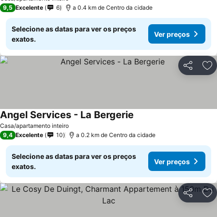
9,5
Excelente
6
a 0.4 km de Centro da cidade
Selecione as datas para ver os preços
Ver preços
exatos.
Partilhar
Ad
Angel Services - La Bergerie
Ver preços
Casa/apartamento inteiro
9,4
Excelente
10
a 0.2 km de Centro da cidade
Selecione as datas para ver os preços
Ver preços
exatos.
Partilhar
Ad