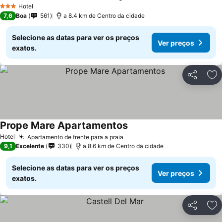
Hotel
3 Estrelas
7,6
Boa
561
a 8.4 km de Centro da cidade
Selecione as datas para ver os preços
Ver preços
exatos.
Partilhar
Ad
Prope Mare Apartamentos
Hotel
Apartamento de frente para a praia
9,1
Excelente
330
a 8.6 km de Centro da cidade
Selecione as datas para ver os preços
Ver preços
exatos.
Partilhar
Ad