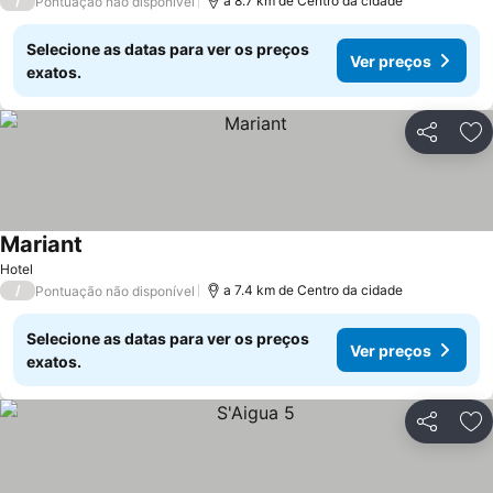
/
a 8.7 km de Centro da cidade
Pontuação não disponível
Selecione as datas para ver os preços
Ver preços
exatos.
Partilhar
Ad
Mariant
Hotel
/
a 7.4 km de Centro da cidade
Pontuação não disponível
Selecione as datas para ver os preços
Ver preços
exatos.
Partilhar
Ad