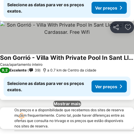
Selecione as datas para ver os preços
Ver preços
exatos.
Partilhar
Ad
Son Gorrió - Villa With Private Pool In Sant Llorenç Des Cardassar. Free Wifi
Casa/apartamento inteiro
9,2
Excelente
39
a 0.7 km de Centro da cidade
Selecione as datas para ver os preços
Ver preços
exatos.
Mostrar mais
Os preços e a disponibilidade que recebemos dos sites de reserva
mudam frequentemente. Como tal, pode haver diferenças entre as
ofertas que consulta no trivago e os preços que estão disponíveis
nos sites de reserva.