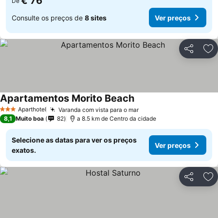
€ 76
De
Consulte os preços de
8 sites
Ver preços
Partilhar
Ad
Apartamentos Morito Beach
Aparthotel
Varanda com vista para o mar
3 Estrelas
8,1
Muito boa
82
a 8.5 km de Centro da cidade
Selecione as datas para ver os preços
Ver preços
exatos.
Partilhar
Ad