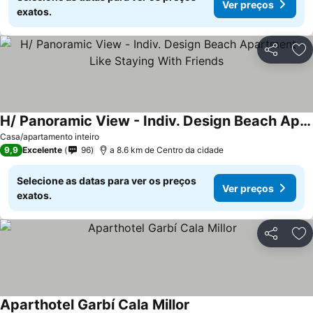
Ver preços
exatos.
Partilhar
Ad
H/ Panoramic View - Indiv. Design Beach Apartment - Like Staying With Friends
Casa/apartamento inteiro
9,9
Excelente
96
a 8.6 km de Centro da cidade
Selecione as datas para ver os preços
Ver preços
exatos.
Partilhar
Ad
Aparthotel Garbí Cala Millor