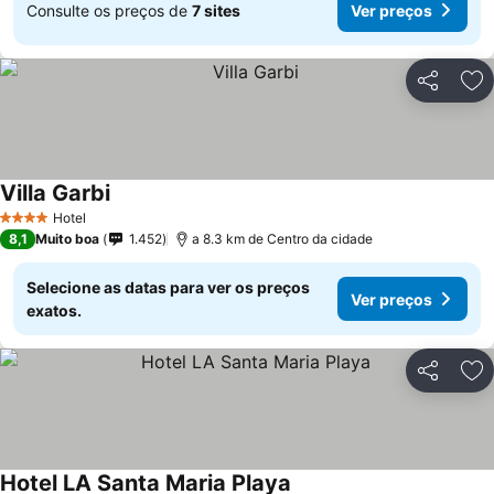
Consulte os preços de
7 sites
Ver preços
Partilhar
Ad
Villa Garbi
Hotel
4 Estrelas
8,1
Muito boa
1.452
a 8.3 km de Centro da cidade
Selecione as datas para ver os preços
Ver preços
exatos.
Partilhar
Ad
Hotel LA Santa Maria Playa