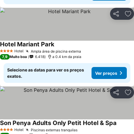
Partilhar
Ad
Hotel Mariant Park
Hotel
Ampla área de piscina externa
4 Estrelas
7,9
Muito boa
6.418
a 0.4 km da praia
Selecione as datas para ver os preços
Ver preços
exatos.
Partilhar
Ad
Son Penya Adults Only Petit Hotel & Spa
Hotel
Piscinas externas tranquilas
4 Estrelas