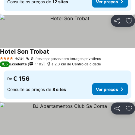
Consulte os preços de
12 sites
Ver preços
Partilhar
Ad
Hotel Son Trobat
Hotel
Suítes espaçosas com terraços privativos
4 Estrelas
9,5
Excelente
1.102
a 2.3 km de Centro da cidade
€ 156
De
Consulte os preços de
8 sites
Ver preços
Partilhar
Ad