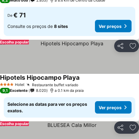
8,2
Muito boa
2.853
a 8.6 km de Centro da cidade
€ 71
De
Consulte os preços de
8 sites
Ver preços
Escolha popular
Partilhar
Ad
Hipotels Hipocampo Playa
Hotel
Restaurante buffet variado
4 Estrelas
9,1
Excelente
8.020
a 0.1 km da praia
Selecione as datas para ver os preços
Ver preços
exatos.
Escolha popular
Partilhar
Ad