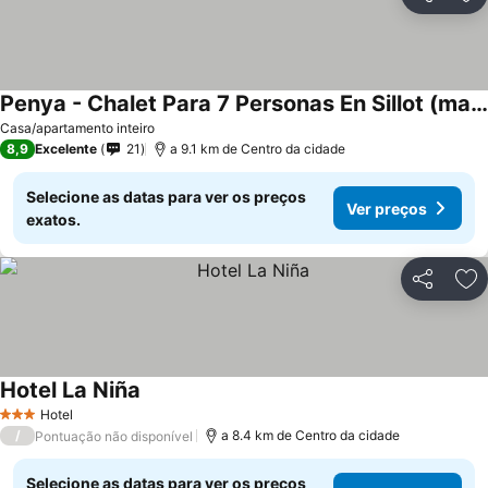
Partilhar
Ad
Penya - Chalet Para 7 Personas En Sillot (manacor).
Casa/apartamento inteiro
8,9
Excelente
21
a 9.1 km de Centro da cidade
Selecione as datas para ver os preços
Ver preços
exatos.
Partilhar
Ad
Hotel La Niña
Hotel
3 Estrelas
/
a 8.4 km de Centro da cidade
Pontuação não disponível
Selecione as datas para ver os preços