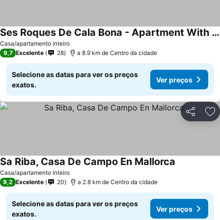
Ses Roques De Cala Bona - Apartment With Sea Views In Cala Millor.
Casa/apartamento inteiro
9,7
Excelente
28
a 8.9 km de Centro da cidade
Selecione as datas para ver os preços
Ver preços
exatos.
Partilhar
Ad
Sa Riba, Casa De Campo En Mallorca
Casa/apartamento inteiro
9,2
Excelente
20
a 2.8 km de Centro da cidade
Selecione as datas para ver os preços
Ver preços
exatos.