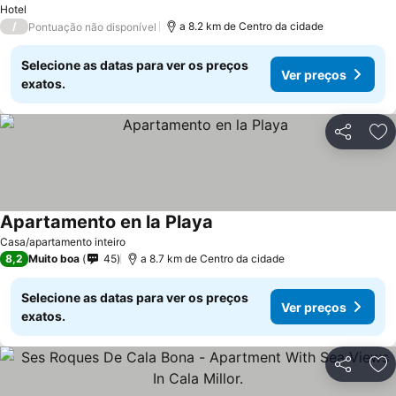
Hotel
/
a 8.2 km de Centro da cidade
Pontuação não disponível
Selecione as datas para ver os preços
Ver preços
exatos.
Partilhar
Ad
Apartamento en la Playa
Casa/apartamento inteiro
8,2
Muito boa
45
a 8.7 km de Centro da cidade
Selecione as datas para ver os preços
Ver preços
exatos.
Partilhar
Ad