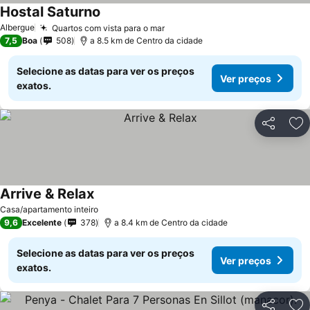
Hostal Saturno
Albergue
Quartos com vista para o mar
7,5
Boa
508
a 8.5 km de Centro da cidade
Selecione as datas para ver os preços
Ver preços
exatos.
Partilhar
Ad
Arrive & Relax
Casa/apartamento inteiro
9,6
Excelente
378
a 8.4 km de Centro da cidade
Selecione as datas para ver os preços
Ver preços
exatos.