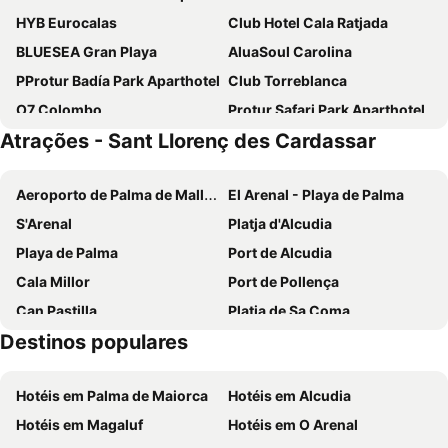
HYB Eurocalas
Club Hotel Cala Ratjada
BLUESEA Gran Playa
AluaSoul Carolina
PProtur Badía Park Aparthotel
Club Torreblanca
O7 Colombo
Protur Safari Park Aparthotel
Atrações - Sant Llorenç des Cardassar
Alua Cala Antena
Cala Millor Garden Hotel - Adults Only
Club Cala Romani
Protur Sa Coma Playa Hotel & Spa
Aeroporto de Palma de Mallorca
El Arenal - Playa de Palma
Protur Palmeras Playa Hotel
Protur Turo Pins Hotel
S'Arenal
Platja d'Alcudia
Hipotels Eurotel Punta Rotja
BLUESEA Don Jaime
Playa de Palma
Port de Alcudia
BJ Playa Blanca
Hotel Rosella afiliado by Intelier
Cala Millor
Port de Pollença
Hotel Cala Murada
BLUESEA Cala Millor
Can Pastilla
Platja de Sa Coma
Intelier Rosella
Globales America
Destinos populares
Es Trenc
Playa Sa marina de Alcudia
Hotel Ankaa - New Opening
Onmood Cala Ratjada By Portblue Hotels
Cala Llombards
Cala Pi Formentor
Iberostar Waves Cala Millor
Hipotels Apartamentos Cala Bona
Hotéis em Palma de Maiorca
Hotéis em Alcudia
Cala d'Or
Can Picafort
Hotel La Santa Maria
Talayot
Hotéis em Magaluf
Hotéis em O Arenal
Cala Marçal
Riu Centre Palace
Hotel Santa Maria Playa
Hotel Millor Sol