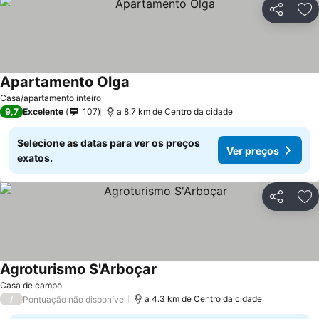
Partilhar
Ad
Apartamento Olga
Casa/apartamento inteiro
9,7
Excelente
107
a 8.7 km de Centro da cidade
Selecione as datas para ver os preços
Ver preços
exatos.
Partilhar
Ad
Agroturismo S'Arboçar
Casa de campo
/
a 4.3 km de Centro da cidade
Pontuação não disponível