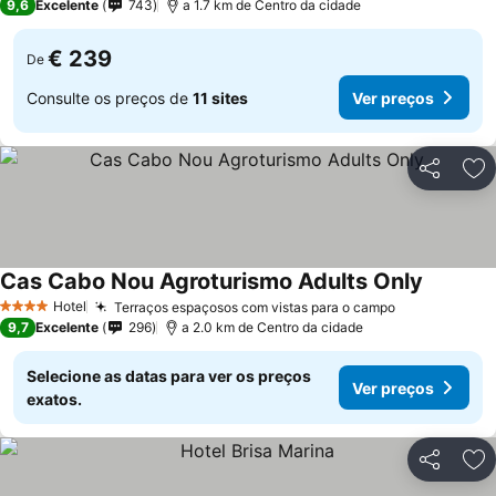
9,6
Excelente
743
a 1.7 km de Centro da cidade
€ 239
De
Consulte os preços de
11 sites
Ver preços
Partilhar
Ad
Cas Cabo Nou Agroturismo Adults Only
Hotel
Terraços espaçosos com vistas para o campo
4 Estrelas
9,7
Excelente
296
a 2.0 km de Centro da cidade
Selecione as datas para ver os preços
Ver preços
exatos.
Partilhar
Ad