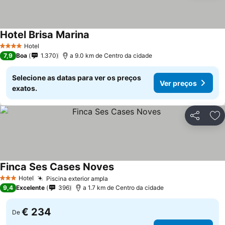
Hotel Brisa Marina
Hotel
4 Estrelas
7,9
Boa
1.370
a 9.0 km de Centro da cidade
Selecione as datas para ver os preços
Ver preços
exatos.
Partilhar
Ad
Finca Ses Cases Noves
Hotel
Piscina exterior ampla
3 Estrelas
9,4
Excelente
396
a 1.7 km de Centro da cidade
€ 234
De