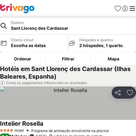
Favoritos
Iniciar
Me
Destino
Sant Llorenç des Cardassar
Check-in/out
Hóspedes e quartos
Escolha as datas
2 hóspedes, 1 quarto.
Ordenar
Filtrar
Mapa
Hotéis em Sant Llorenç des Cardassar (Ilhas
Baleares, Espanha)
Como os pagamentos influenciam os resultados
Partilhar
Ad
Intelier Rosella
Hotel
Programa de animação envolvente na piscina
4 Estrelas