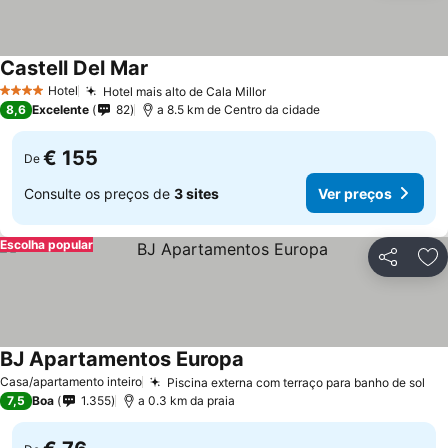
Castell Del Mar
Hotel
Hotel mais alto de Cala Millor
4 Estrelas
8,6
Excelente
82
a 8.5 km de Centro da cidade
€ 155
De
Consulte os preços de
3 sites
Ver preços
Escolha popular
Partilhar
Ad
BJ Apartamentos Europa
Casa/apartamento inteiro
Piscina externa com terraço para banho de sol
7,5
Boa
1.355
a 0.3 km da praia