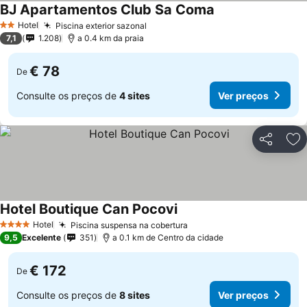
BJ Apartamentos Club Sa Coma
Hotel
Piscina exterior sazonal
2 Estrelas
7,1
1.208
a 0.4 km da praia
€ 78
De
Consulte os preços de
4 sites
Ver preços
Partilhar
Ad
Hotel Boutique Can Pocovi
Hotel
Piscina suspensa na cobertura
4 Estrelas
9,5
Excelente
351
a 0.1 km de Centro da cidade
€ 172
De
Consulte os preços de
8 sites
Ver preços