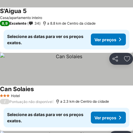
S'Aigua 5
Casa/apartamento inteiro
8,9
Excelente
34
a 8.8 km de Centro da cidade
Selecione as datas para ver os preços
Ver preços
exatos.
Partilhar
Ad
Can Solaies
Hotel
3 Estrelas
/
a 2.3 km de Centro da cidade
Pontuação não disponível
Selecione as datas para ver os preços
Ver preços
exatos.