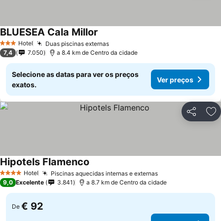
BLUESEA Cala Millor
Hotel
Duas piscinas externas
3 Estrelas
7,4
7.050
a 8.4 km de Centro da cidade
Selecione as datas para ver os preços
Ver preços
exatos.
Partilhar
Ad
Hipotels Flamenco
Hotel
Piscinas aquecidas internas e externas
4 Estrelas
9,0
Excelente
3.841
a 8.7 km de Centro da cidade
€ 92
De