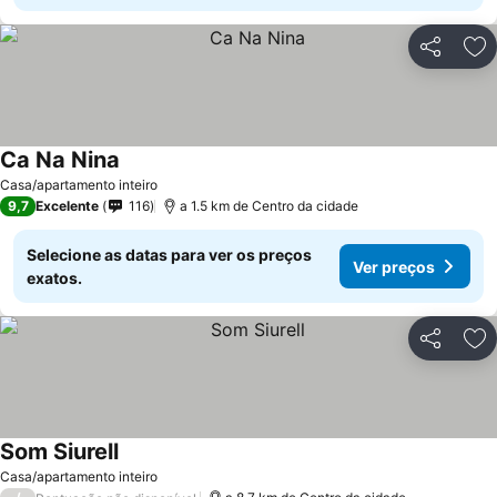
Partilhar
Ad
Ca Na Nina
Casa/apartamento inteiro
9,7
Excelente
116
a 1.5 km de Centro da cidade
Selecione as datas para ver os preços
Ver preços
exatos.
Partilhar
Ad
Som Siurell
Casa/apartamento inteiro