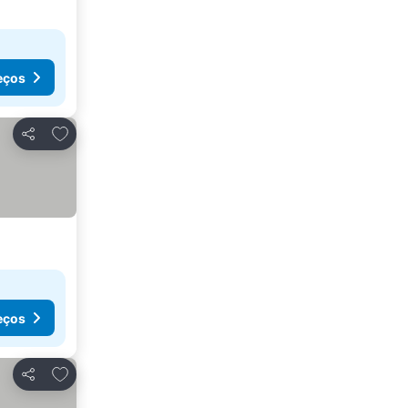
eços
Adicionar aos favoritos
Partilhar
eços
Adicionar aos favoritos
Partilhar