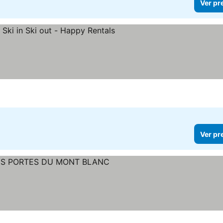
Ver pr
Ver pr