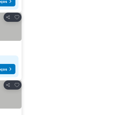
eços
Adicionar aos favoritos
Partilhar
eços
Adicionar aos favoritos
Partilhar