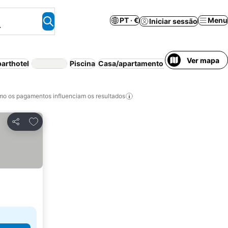
PT · €
Menu
Iniciar sessão
.
Ver mapa
arthotel
Piscina
Casa/apartamento inteiro
Quarto pa
o os pagamentos influenciam os resultados
Adicionar aos favoritos
Partilhar