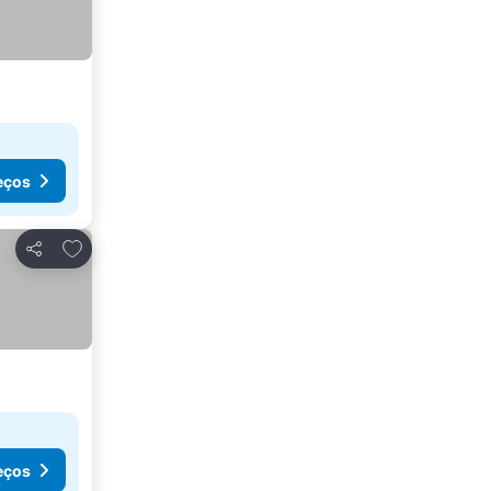
eços
Adicionar aos favoritos
Partilhar
eços