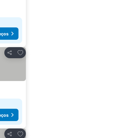
eços
Adicionar aos favoritos
Partilhar
eços
Adicionar aos favoritos
Partilhar