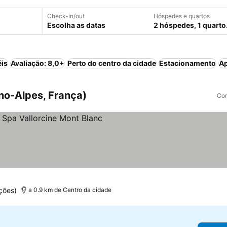
Check-in/out
Hóspedes e quartos
Escolha as datas
2 hóspedes, 1 quarto
éis
Avaliação: 8,0+
Perto do centro da cidade
Estacionamento
Ap
no-Alpes, França)
Com
s
ções)
a 0.9 km de Centro da cidade