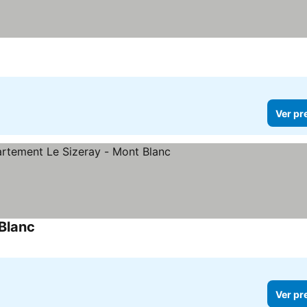
Ver pr
 Blanc
Ver pr