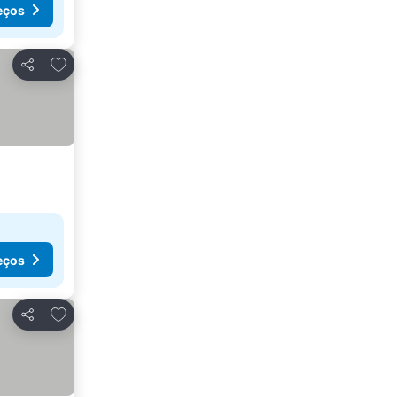
eços
Adicionar aos favoritos
Partilhar
eços
Adicionar aos favoritos
Partilhar