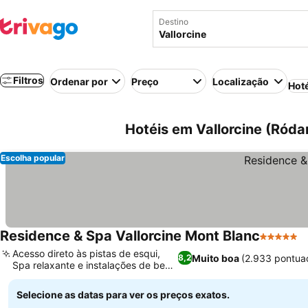
Destino
Filtros
Ordenar por
Preço
Localização
Hot
Hotéis em Vallorcine (Róda
Escolha popular
Residence & Spa Vallorcine Mont Blanc
5 Estrela
Acesso direto às pistas de esqui,
Muito boa
(2.933 pontua
8,2
Spa relaxante e instalações de bem-
estar
Selecione as datas para ver os preços exatos.