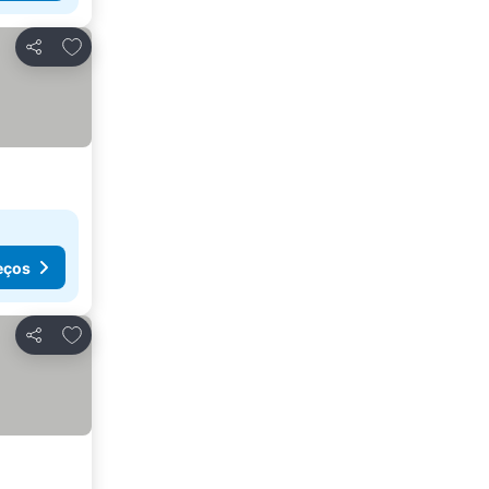
Adicionar aos favoritos
Partilhar
eços
Adicionar aos favoritos
Partilhar